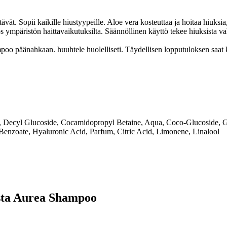
. Sopii kaikille hiustyypeille. Aloe vera kosteuttaa ja hoitaa hiuksia, 
 ympäristön haittavaikutuksilta. Säännöllinen käyttö tekee hiuksista vahva
poo päänahkaan. huuhtele huolelliseti. Täydellisen lopputuloksen saat
, Decyl Glucoside, Cocamidopropyl Betaine, Aqua, Coco-Glucoside, Gl
nzoate, Hyaluronic Acid, Parfum, Citric Acid, Limonene, Linalool
eesta Aurea Shampoo