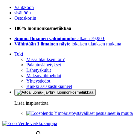
Valikkoon
sisältöön
Ostoskoriin
100% luonnonkosmetiikkaa
Suomi: Ilmainen vakiotoimitus
alkaen 79,90 €
Vähintään 1 ilmainen näyte
jokaisen tilauksen mukana
Tuki
Missä tilaukseni on?
Palautuslähetykset
Lähetyskulut
Maksuvaihtoehdot
Yhteystiedot
Kaikki asiakastukiaiheet
Lisää inspiraatiota
Ympäristöystävälliset pesuaineet ja muuta