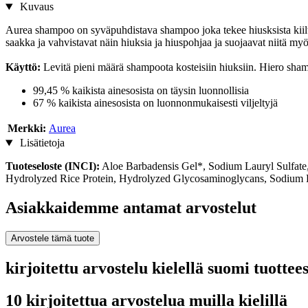
Kuvaus
Aurea shampoo on syväpuhdistava shampoo joka tekee hiusksista kiiltävät
saakka ja vahvistavat näin hiuksia ja hiuspohjaa ja suojaavat niitä myös
Käyttö:
Levitä pieni määrä shampoota kosteisiin hiuksiin. Hiero sham
99,45 % kaikista ainesosista on täysin luonnollisia
67 % kaikista ainesosista on luonnonmukaisesti viljeltyjä
Merkki:
Aurea
Lisätietoja
Tuoteseloste (INCI):
Aloe Barbadensis Gel*, Sodium Lauryl Sulfate
Hydrolyzed Rice Protein, Hydrolyzed Glycosaminoglycans, Sodium Be
Asiakkaidemme antamat arvostelut
Arvostele tämä tuote
kirjoitettu arvostelu kielellä suomi tuott
10 kirjoitettua arvostelua muilla kielillä