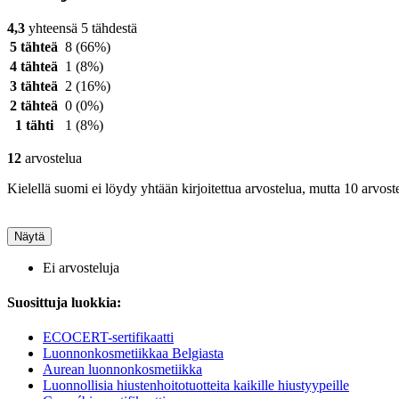
4,3
yhteensä 5 tähdestä
5 tähteä
8
(66%)
4 tähteä
1
(8%)
3 tähteä
2
(16%)
2 tähteä
0
(0%)
1 tähti
1
(8%)
12
arvostelua
Kielellä suomi ei löydy yhtään kirjoitettua arvostelua, mutta 10 arvoste
Näytä
Ei arvosteluja
Suosittuja luokkia:
ECOCERT-sertifikaatti
Luonnonkosmetiikkaa Belgiasta
Aurean luonnonkosmetiikka
Luonnollisia hiustenhoitotuotteita kaikille hiustyypeille