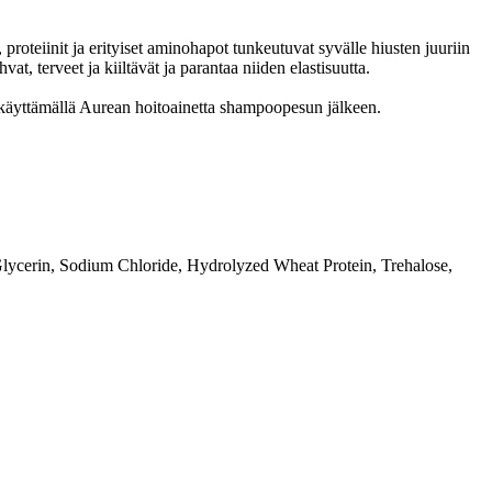
proteiinit ja erityiset aminohapot tunkeutuvat syvälle hiusten juuriin
t, terveet ja kiiltävät ja parantaa niiden elastisuutta.
 käyttämällä Aurean hoitoainetta shampoopesun jälkeen.
ycerin, Sodium Chloride, Hydrolyzed Wheat Protein, Trehalose,