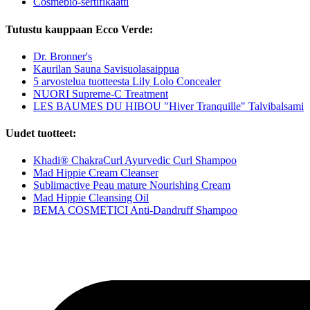
Cosmébio-sertifikaatti
Tutustu kauppaan Ecco Verde:
Dr. Bronner's
Kaurilan Sauna Savisuolasaippua
5 arvostelua tuotteesta Lily Lolo Concealer
NUORI Supreme-C Treatment
LES BAUMES DU HIBOU "Hiver Tranquille" Talvibalsami
Uudet tuotteet:
Khadi® ChakraCurl Ayurvedic Curl Shampoo
Mad Hippie Cream Cleanser
Sublimactive Peau mature Nourishing Cream
Mad Hippie Cleansing Oil
BEMA COSMETICI Anti-Dandruff Shampoo