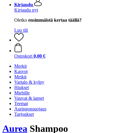
Kirjaudu
Kirjaudu nyt
Oletko
ensimmäistä kertaa täällä?
Luo tili
Ostoskori
0,00 €
Merkit
Kasvot
Meikit
Vartalo & kylpy
Hiukset
Miehille
Vauvat & lapset
Teemat
Auringonsuojaus
Tarjoukset
Aurea
Shampoo