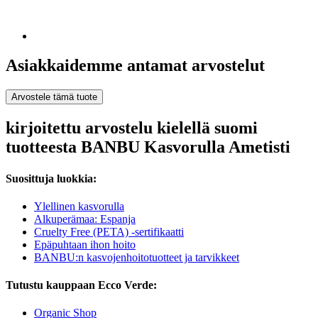
Asiakkaidemme antamat arvostelut
Arvostele tämä tuote
kirjoitettu arvostelu kielellä suomi
tuotteesta BANBU Kasvorulla Ametisti
Suosittuja luokkia:
Ylellinen kasvorulla
Alkuperämaa: Espanja
Cruelty Free (PETA) -sertifikaatti
Epäpuhtaan ihon hoito
BANBU:n kasvojenhoitotuotteet ja tarvikkeet
Tutustu kauppaan Ecco Verde:
Organic Shop