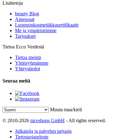
Lisätietoja
beauty Blog
Ainesosat
Luonnonkosmetiikkasertifikaatit
Me ja ympäristömme
Tarjoukset
Tietoa Ecco Verdestä
Tietoa meistä
Yhtiöryhmämme
Yhteystiedot
Seuraa meitä
Muuta maa/kieli
© 2010-2026
niceshops GmbH
- All rights reserved.
Julkaisija ja palvelun tarjoaja
Tietosuojaseloste