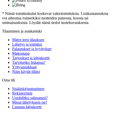
* Nämä toimituskulut koskevat vakiotoimituksia. Lisäkustannuksia
voi aiheutua esimerkiksi tuotteiden painosta, koosta tai
ominaisuuksista. Löydät nämä tiedot tuotekuvauksesta.
Tilaaminen ja asiakastuki
Miten teen tilauksen
Lähetys ja toimitus
Palautukset ja hyvitykset
Maksutapa
Tarjoukset ja lahjakortit
Tarvitsetko lisäapua?
Yritysasiakkaat
Näin käytät tiliäsi
Oma tili
Sisäänkirjautuminen
Rekisteröinti
Unohditko salasanasi?
Missä lähetykseni on?
Lunasta lahjakortti