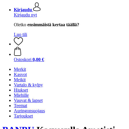
Kirjaudu
Kirjaudu nyt
Oletko
ensimmäistä kertaa täällä?
Luo tili
Ostoskori
0,00 €
Merkit
Kasvot
Meikit
Vartalo & kylpy
Hiukset
Miehille
Vauvat & lapset
Teemat
Auringonsuojaus
Tarjoukset