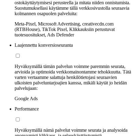
ostokäyttäytymisesi perusteella ja mitata niiden onnistumista.
Suostumuksellasi käytämme tällä verkkosivustolla seuraavia
kolmannen osapuolen palveluita:
Meta-Pixel, Microsoft Advertising, creativecdn.com
(RTBHouse), TikTok Pixel, Klikkauksiin perustuvat
tuotesuositukset, Ads Defender
Laajennettu konversioseuranta
Hyväksymällä tämän palvelun voimme paremmin seurata,
arvioida ja optimoida verkkomainontamme tehokkuutta. Tätä
varten vertaamme salattuja henkilötietojasi seuraavien
ulkoisten palveluntarjoajien kanssa, mikäli käytät jo heidän
palvelujaan:
Google Ads
Performance
Hyväksymällä nämä palvelut voimme seurata ja analysoida
anonyymisti klikkaus- ja selauskäyttäytymistä