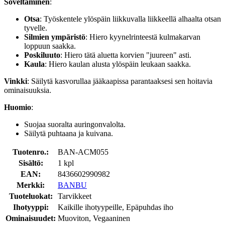
Soveltaminen
:
Otsa
: Työskentele ylöspäin liikkuvalla liikkeellä alhaalta otsan
tyvelle.
Silmien ympäristö
: Hiero kyynelrinteestä kulmakarvan
loppuun saakka.
Poskiluuto
: Hiero tätä aluetta korvien "juureen" asti.
Kaula
: Hiero kaulan alusta ylöspäin leukaan saakka.
Vinkki
: Säilytä kasvorullaa jääkaapissa parantaaksesi sen hoitavia
ominaisuuksia.
Huomio
:
Suojaa suoralta auringonvalolta.
Säilytä puhtaana ja kuivana.
Tuotenro.:
BAN-ACM055
Sisältö:
1 kpl
EAN:
8436602990982
Merkki:
BANBU
Tuoteluokat:
Tarvikkeet
Ihotyyppi:
Kaikille ihotyypeille, Epäpuhdas iho
Ominaisuudet:
Muoviton, Vegaaninen