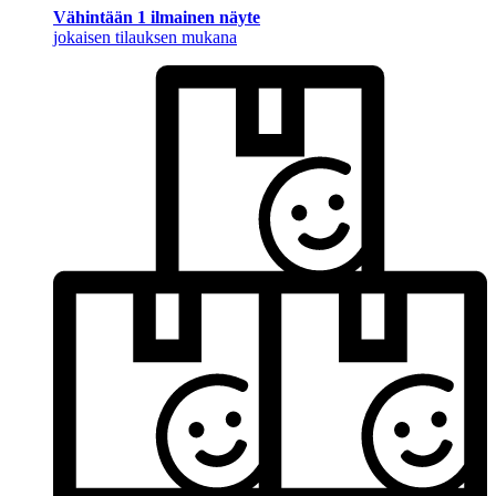
Vähintään 1 ilmainen näyte
jokaisen tilauksen mukana