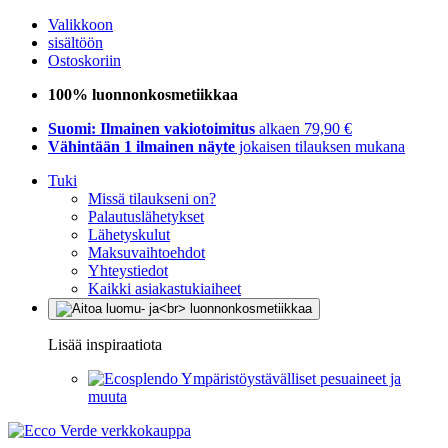
Valikkoon
sisältöön
Ostoskoriin
100% luonnonkosmetiikkaa
Suomi: Ilmainen vakiotoimitus
alkaen 79,90 €
Vähintään 1 ilmainen näyte
jokaisen tilauksen mukana
Tuki
Missä tilaukseni on?
Palautuslähetykset
Lähetyskulut
Maksuvaihtoehdot
Yhteystiedot
Kaikki asiakastukiaiheet
Lisää inspiraatiota
Ympäristöystävälliset pesuaineet ja
muuta