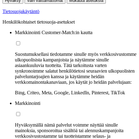
Hyväksy
Vain välttämättömät
Mukauta asetuksia
Tietosuojakäytäntö
Henkilökohtaiset tietosuoja-asetukset
Markkinointi Customer-Match:in kautta
Suostumuksellasi tiedotamme sinulle myös verkkosivustomme
ulkopuolisista kampanjoista ja näytämme sinulle
asiaankuuluvia tuotteita. Tätä tarkoitusta varten
synkronoimme salatut henkilötietosi seuraavien ulkopuolisten
palveluntarjoajien kanssa ja käytämme heidän
verkkomainontakanaviaan, jos käytät jo heidän palvelujaan:
Bing, Criteo, Meta, Google, LinkedIn, Pinterest, TikTok
Markkinointi
Hyväksymällä nämä palvelut voimme näyttää sinulle
mainoksia, sponsoroitua sisältöä tai alennuskampanjoita
verkkosivustostamme tai tuotteistamme selaus- ja