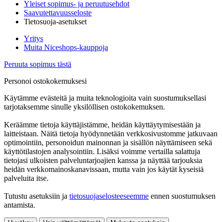
Yleiset sopimus- ja peruutusehdot
Saavutettavuusseloste
Tietosuoja-asetukset
Yritys
Muita Niceshops-kauppoja
Peruuta sopimus tästä
Personoi ostokokemuksesi
Käytämme evästeitä ja muita teknologioita vain suostumuksellasi
tarjotaksemme sinulle yksilöllisen ostokokemuksen.
Keräämme tietoja käyttäjistämme, heidän käyttäytymisestään ja
laitteistaan. Näitä tietoja hyödynnetään verkkosivustomme jatkuvaan
optimointiin, personoidun mainonnan ja sisällön näyttämiseen sekä
käyttötilastojen analysointiin. Lisäksi voimme vertailla salattuja
tietojasi ulkoisten palveluntarjoajien kanssa ja näyttää tarjouksia
heidän verkkomainoskanavissaan, mutta vain jos käytät kyseisiä
palveluita itse.
Tutustu asetuksiin ja
tietosuojaselosteeseemme
ennen suostumuksen
antamista.