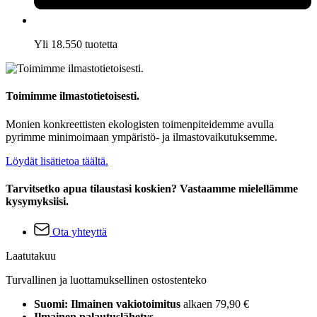
Yli 18.550 tuotetta
Toimimme ilmastotietoisesti.
Monien konkreettisten ekologisten toimenpiteidemme avulla
pyrimme minimoimaan ympäristö- ja ilmastovaikutuksemme.
Löydät lisätietoa täältä.
Tarvitsetko apua tilaustasi koskien? Vastaamme mielellämme
kysymyksiisi.
Ota yhteyttä
Laatutakuu
Turvallinen ja luottamuksellinen ostostenteko
Suomi: Ilmainen vakiotoimitus
alkaen 79,90 €
Ilmainen palautuslähetys