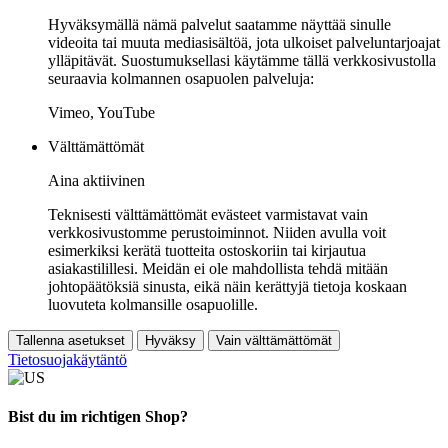
Hyväksymällä nämä palvelut saatamme näyttää sinulle
videoita tai muuta mediasisältöä, jota ulkoiset palveluntarjoajat
ylläpitävät. Suostumuksellasi käytämme tällä verkkosivustolla
seuraavia kolmannen osapuolen palveluja:
Vimeo, YouTube
Välttämättömät
Aina aktiivinen
Teknisesti välttämättömät evästeet varmistavat vain
verkkosivustomme perustoiminnot. Niiden avulla voit
esimerkiksi kerätä tuotteita ostoskoriin tai kirjautua
asiakastilillesi. Meidän ei ole mahdollista tehdä mitään
johtopäätöksiä sinusta, eikä näin kerättyjä tietoja koskaan
luovuteta kolmansille osapuolille.
Tallenna asetukset
Hyväksy
Vain välttämättömät
Tietosuojakäytäntö
Bist du im richtigen Shop?