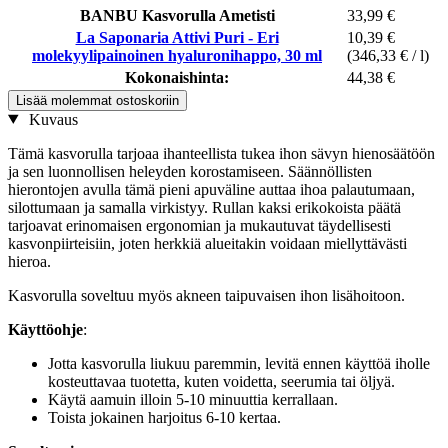
BANBU Kasvorulla Ametisti
33,99 €
La Saponaria Attivi Puri - Eri
10,39 €
molekyylipainoinen hyaluronihappo, 30 ml
(346,33 € / l)
Kokonaishinta:
44,38 €
Lisää molemmat ostoskoriin
Kuvaus
Tämä kasvorulla tarjoaa ihanteellista tukea ihon sävyn hienosäätöön
ja sen luonnollisen heleyden korostamiseen. Säännöllisten
hierontojen avulla tämä pieni apuväline auttaa ihoa palautumaan,
silottumaan ja samalla virkistyy. Rullan kaksi erikokoista päätä
tarjoavat erinomaisen ergonomian ja mukautuvat täydellisesti
kasvonpiirteisiin, joten herkkiä alueitakin voidaan miellyttävästi
hieroa.
Kasvorulla soveltuu myös akneen taipuvaisen ihon lisähoitoon.
Käyttöohje
:
Jotta kasvorulla liukuu paremmin, levitä ennen käyttöä iholle
kosteuttavaa tuotetta, kuten voidetta, seerumia tai öljyä.
Käytä aamuin illoin 5-10 minuuttia kerrallaan.
Toista jokainen harjoitus 6-10 kertaa.