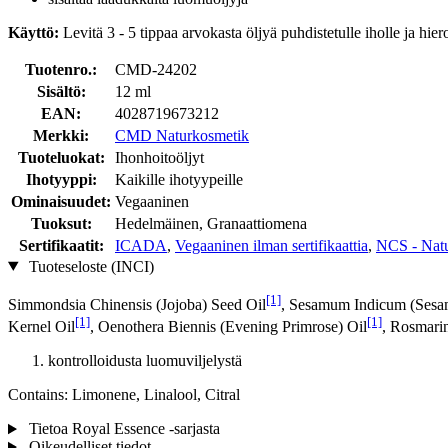
Käyttö:
Levitä 3 - 5 tippaa arvokasta öljyä puhdistetulle iholle ja hier
Tuotenro.:
CMD-24202
Sisältö:
12 ml
EAN:
4028719673212
Merkki:
CMD Naturkosmetik
Tuoteluokat:
Ihonhoitoöljyt
Ihotyyppi:
Kaikille ihotyypeille
Ominaisuudet:
Vegaaninen
Tuoksut:
Hedelmäinen, Granaattiomena
Sertifikaatit:
ICADA
,
Vegaaninen ilman sertifikaattia
,
NCS - Natu
Tuoteseloste (INCI)
[1]
Simmondsia Chinensis (Jojoba) Seed Oil
, Sesamum Indicum (Sesa
[1]
[1]
Kernel Oil
, Oenothera Biennis (Evening Primrose) Oil
, Rosmarin
kontrolloidusta luomuviljelystä
Contains: Limonene, Linalool, Citral
Tietoa Royal Essence -sarjasta
Oikeudelliset tiedot