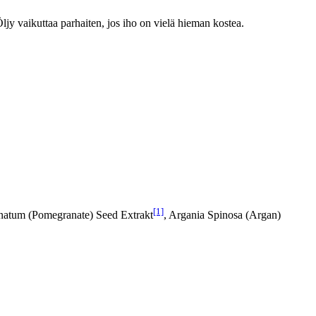
 Öljy vaikuttaa parhaiten, jos iho on vielä hieman kostea.
[1]
natum (Pomegranate) Seed Extrakt
, Argania Spinosa (Argan)