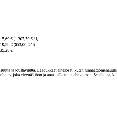
15,69 €
(1.307,50 € / l)
19,59 €
(653,00 € / l)
35,28 €
tta ja joustavuutta. Laadukkaat ainesosat, kuten granaattiomenauute, m
to, joka elvyttää ihon ja antaa sille uutta elinvoimaa. Se silottaa, kii