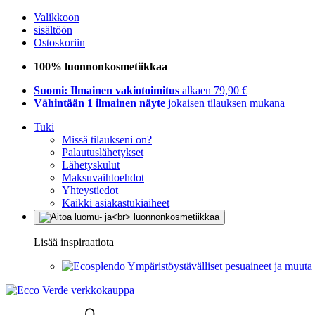
Valikkoon
sisältöön
Ostoskoriin
100% luonnonkosmetiikkaa
Suomi: Ilmainen vakiotoimitus
alkaen 79,90 €
Vähintään 1 ilmainen näyte
jokaisen tilauksen mukana
Tuki
Missä tilaukseni on?
Palautuslähetykset
Lähetyskulut
Maksuvaihtoehdot
Yhteystiedot
Kaikki asiakastukiaiheet
Lisää inspiraatiota
Ympäristöystävälliset pesuaineet ja muuta