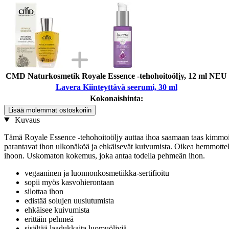
CMD Naturkosmetik Royale Essence -tehohoitoöljy, 12 ml NEU
Lavera Kiinteyttävä seerumi, 30 ml
Kokonaishinta:
Lisää molemmat ostoskoriin
Kuvaus
Tämä Royale Essence -tehohoitoöljy auttaa ihoa saamaan taas kimmoisuu
parantavat ihon ulkonäköä ja ehkäisevät kuivumista. Oikea hemmotteluhoi
ihoon. Uskomaton kokemus, joka antaa todella pehmeän ihon.
vegaaninen ja luonnonkosmetiikka-sertifioitu
sopii myös kasvohierontaan
silottaa ihon
edistää solujen uusiutumista
ehkäisee kuivumista
erittäin pehmeä
sisältää laadukkaita luomuöljyjä