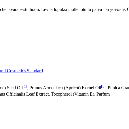
o hellävaraisesti ihoon. Levitä lopuksi iholle totuttu päivä- tai yövoide.
ral Cosmetics Standard
[1]
[1]
me) Seed Oil
, Prunus Armeniaca (Apricot) Kernel Oil
, Punica Gra
us Officinalis Leaf Extract, Tocopherol (Vitamin E), Parfum