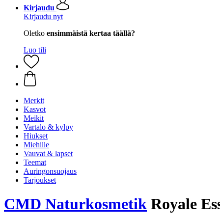
Kirjaudu
Kirjaudu nyt
Oletko
ensimmäistä kertaa täällä?
Luo tili
Merkit
Kasvot
Meikit
Vartalo & kylpy
Hiukset
Miehille
Vauvat & lapset
Teemat
Auringonsuojaus
Tarjoukset
CMD Naturkosmetik
Royale Ess