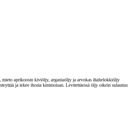
ieto aprikoosin kiviöljy, arganiaöljy ja arvokas iltahelokkiöljy
nteyttää ja tekee ihosta kimmoisan. Levitettäessä öljy oikein sulautuu