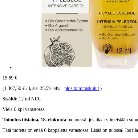
15,69 €
(
1.307,50 € / l
, sis. 25,5% alv.
-
plus toimituskulut
)
Sisältö:
12 ml NEU
Vielä 6 kpl varastossa
Toimitus tiistaina, 18. elokuuta
mennessä, jos tilaat viimeistään
sunn
Tätä tuotetta on enää 6 kappaletta varastossa. Lisää on tulossa! Jos t