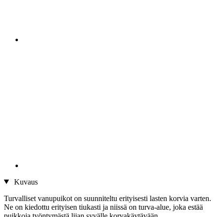
Kuvaus
Turvalliset vanupuikot on suunniteltu erityisesti lasten korvia varten.
Ne on kiedottu erityisen tiukasti ja niissä on turva-alue, joka estää
puikkoja työntymästä liian syvälle korvakäytävään.