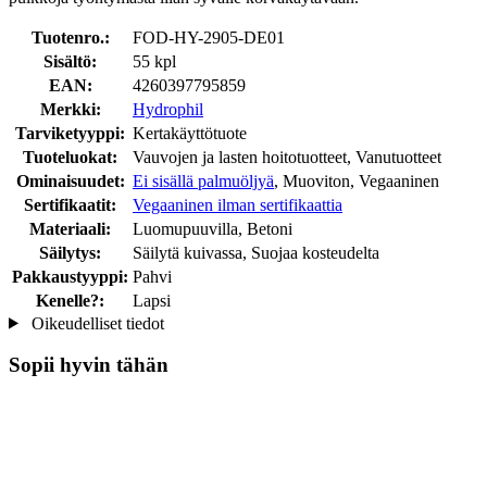
Tuotenro.:
FOD-HY-2905-DE01
Sisältö:
55 kpl
EAN:
4260397795859
Merkki:
Hydrophil
Tarviketyyppi:
Kertakäyttötuote
Tuoteluokat:
Vauvojen ja lasten hoitotuotteet, Vanutuotteet
Ominaisuudet:
Ei sisällä palmuöljyä
, Muoviton, Vegaaninen
Sertifikaatit:
Vegaaninen ilman sertifikaattia
Materiaali:
Luomupuuvilla, Betoni
Säilytys:
Säilytä kuivassa, Suojaa kosteudelta
Pakkaustyyppi:
Pahvi
Kenelle?:
Lapsi
Oikeudelliset tiedot
Sopii hyvin tähän