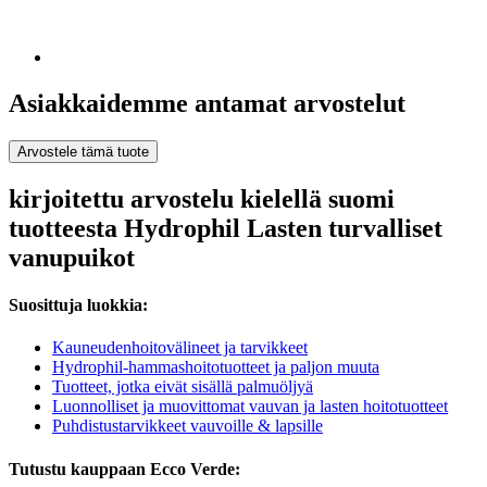
Asiakkaidemme antamat arvostelut
Arvostele tämä tuote
kirjoitettu arvostelu kielellä suomi
tuotteesta Hydrophil Lasten turvalliset
vanupuikot
Suosittuja luokkia:
Kauneudenhoitovälineet ja tarvikkeet
Hydrophil-hammashoitotuotteet ja paljon muuta
Tuotteet, jotka eivät sisällä palmuöljyä
Luonnolliset ja muovittomat vauvan ja lasten hoitotuotteet
Puhdistustarvikkeet vauvoille & lapsille
Tutustu kauppaan Ecco Verde: