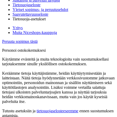
Julkaisija ja palvelun tarjoaja
Tietosuojaseloste
Yleiset sopimus- ja peruutusehdot
Saavutettavuusseloste
Tietosuoja-asetukset
Yritys
Muita Niceshops-kauppoja
Peruuta sopimus tästä
Personoi ostokokemuksesi
Käytämme evästeitä ja muita teknologioita vain suostumuksellasi
tarjotaksemme sinulle yksilöllisen ostokokemuksen.
Keräämme tietoja käyttäjistämme, heidän käyttäytymisestään ja
laitteistaan. Näitä tietoja hyödynnetään verkkosivustomme jatkuvaan
optimointiin, personoidun mainonnan ja sisällön näyttämiseen sekä
käyttötilastojen analysointiin. Lisäksi voimme vertailla salattuja
tietojasi ulkoisten palveluntarjoajien kanssa ja näyttää tarjouksia
heidän verkkomainoskanavissaan, mutta vain jos käytät kyseisiä
palveluita itse.
Tutustu asetuksiin ja
tietosuojaselosteeseemme
ennen suostumuksen
antamista.