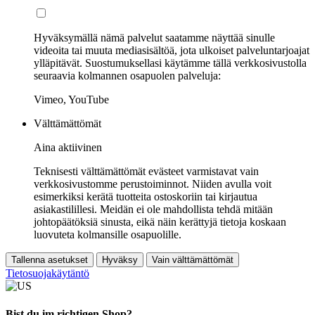
Hyväksymällä nämä palvelut saatamme näyttää sinulle
videoita tai muuta mediasisältöä, jota ulkoiset palveluntarjoajat
ylläpitävät. Suostumuksellasi käytämme tällä verkkosivustolla
seuraavia kolmannen osapuolen palveluja:
Vimeo, YouTube
Välttämättömät
Aina aktiivinen
Teknisesti välttämättömät evästeet varmistavat vain
verkkosivustomme perustoiminnot. Niiden avulla voit
esimerkiksi kerätä tuotteita ostoskoriin tai kirjautua
asiakastilillesi. Meidän ei ole mahdollista tehdä mitään
johtopäätöksiä sinusta, eikä näin kerättyjä tietoja koskaan
luovuteta kolmansille osapuolille.
Tallenna asetukset
Hyväksy
Vain välttämättömät
Tietosuojakäytäntö
Bist du im richtigen Shop?