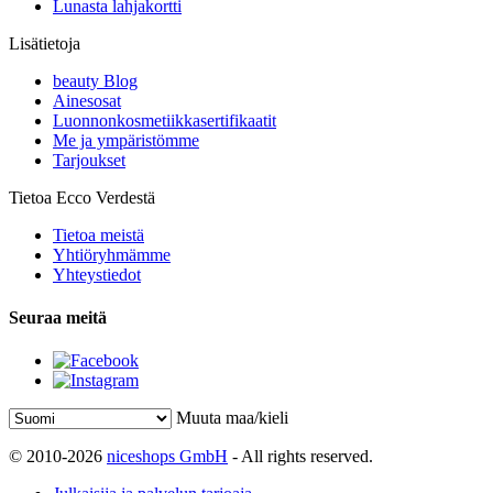
Lunasta lahjakortti
Lisätietoja
beauty Blog
Ainesosat
Luonnonkosmetiikkasertifikaatit
Me ja ympäristömme
Tarjoukset
Tietoa Ecco Verdestä
Tietoa meistä
Yhtiöryhmämme
Yhteystiedot
Seuraa meitä
Muuta maa/kieli
© 2010-2026
niceshops GmbH
- All rights reserved.