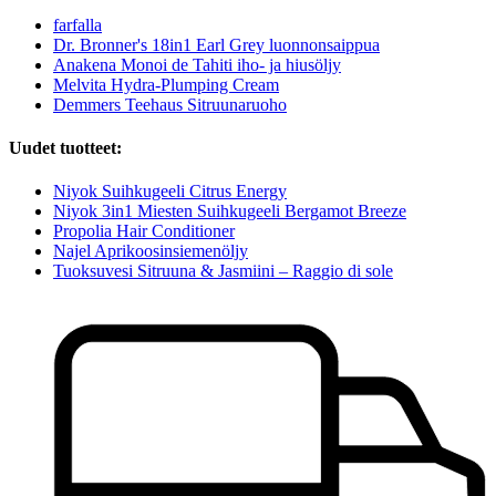
farfalla
Dr. Bronner's 18in1 Earl Grey luonnonsaippua
Anakena Monoi de Tahiti iho- ja hiusöljy
Melvita Hydra-Plumping Cream
Demmers Teehaus Sitruunaruoho
Uudet tuotteet:
Niyok Suihkugeeli Citrus Energy
Niyok 3in1 Miesten Suihkugeeli Bergamot Breeze
Propolia Hair Conditioner
Najel Aprikoosinsiemenöljy
Tuoksuvesi Sitruuna & Jasmiini – Raggio di sole