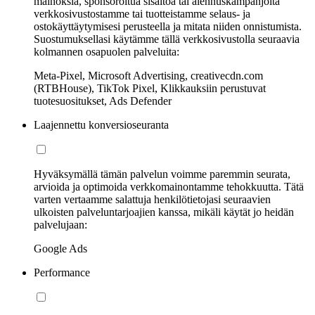
mainoksia, sponsoroitua sisältöä tai alennuskampanjoita
verkkosivustostamme tai tuotteistamme selaus- ja
ostokäyttäytymisesi perusteella ja mitata niiden onnistumista.
Suostumuksellasi käytämme tällä verkkosivustolla seuraavia
kolmannen osapuolen palveluita:
Meta-Pixel, Microsoft Advertising, creativecdn.com
(RTBHouse), TikTok Pixel, Klikkauksiin perustuvat
tuotesuositukset, Ads Defender
Laajennettu konversioseuranta
Hyväksymällä tämän palvelun voimme paremmin seurata,
arvioida ja optimoida verkkomainontamme tehokkuutta. Tätä
varten vertaamme salattuja henkilötietojasi seuraavien
ulkoisten palveluntarjoajien kanssa, mikäli käytät jo heidän
palvelujaan:
Google Ads
Performance