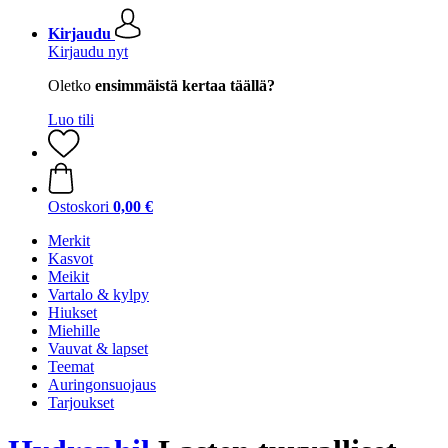
Kirjaudu
Kirjaudu nyt
Oletko
ensimmäistä kertaa täällä?
Luo tili
Ostoskori
0,00 €
Merkit
Kasvot
Meikit
Vartalo & kylpy
Hiukset
Miehille
Vauvat & lapset
Teemat
Auringonsuojaus
Tarjoukset