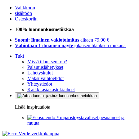
Valikkoon
sisältöön
Ostoskoriin
100% luonnonkosmetiikkaa
Suomi: Ilmainen vakiotoimitus
alkaen 79,90 €
Vähintään 1 ilmainen näyte
jokaisen tilauksen mukana
Tuki
Missä tilaukseni on?
Palautuslähetykset
Lähetyskulut
Maksuvaihtoehdot
Yhteystiedot
Kaikki asiakastukiaiheet
Lisää inspiraatiota
Ympäristöystävälliset pesuaineet ja
muuta