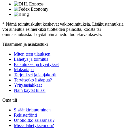
* Nämä toimituskulut koskevat vakiotoimituksia. Lisäkustannuksia
voi aiheutua esimerkiksi tuotteiden painosta, koosta tai
ominaisuuksista. Löydät nämä tiedot tuotekuvauksesta.
Tilaaminen ja asiakastuki
Miten teen tilauksen
Lähetys ja toimitus
Palautukset ja hyvitykset
Maksutapa
Tarjoukset ja lahjakortit
Tarvitsetko lisäapua?
Yritysasiakkaat
Näin käytät tiliäsi
Oma tili
Sisäänkirjautuminen
Rekisteröinti
Unohditko salasanasi?
Missä lähetykseni on?