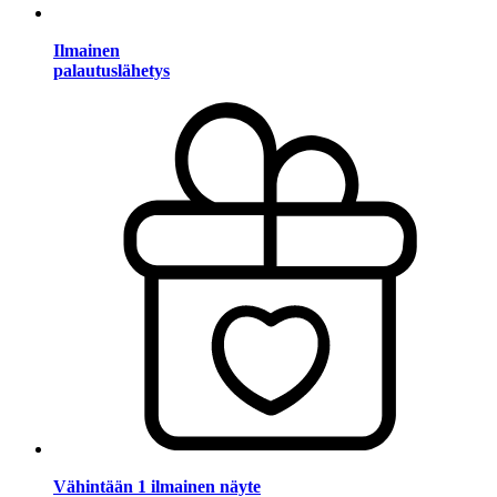
Ilmainen
palautuslähetys
Vähintään 1 ilmainen näyte