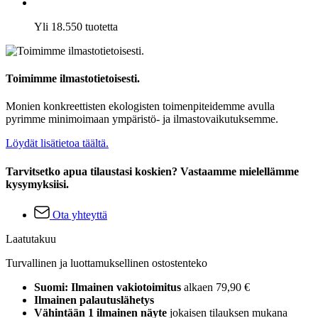
Yli 18.550 tuotetta
Toimimme ilmastotietoisesti.
Monien konkreettisten ekologisten toimenpiteidemme avulla
pyrimme minimoimaan ympäristö- ja ilmastovaikutuksemme.
Löydät lisätietoa täältä.
Tarvitsetko apua tilaustasi koskien? Vastaamme mielellämme
kysymyksiisi.
Ota yhteyttä
Laatutakuu
Turvallinen ja luottamuksellinen ostostenteko
Suomi: Ilmainen vakiotoimitus
alkaen 79,90 €
Ilmainen palautuslähetys
Vähintään 1 ilmainen näyte
jokaisen tilauksen mukana