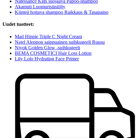
Natessance Kids suojaava Papoo-shampoo
Akamuti Luomurisiiniöljy
Kiinteä hoitava shampoo Raikkaus & Tasapaino
Uudet tuotteet:
Mad Hippie Triple C Night Cream
Najel Aleppon saippuainen suihkugeeli Ruusu
Niyok Golden Glow -suihkugeeli
BEMA COSMETICI Hair Loss Lotion
Lily Lolo Hydrating Face Primer