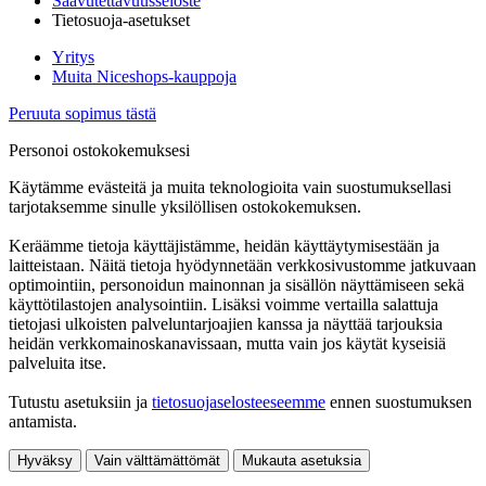
Saavutettavuusseloste
Tietosuoja-asetukset
Yritys
Muita Niceshops-kauppoja
Peruuta sopimus tästä
Personoi ostokokemuksesi
Käytämme evästeitä ja muita teknologioita vain suostumuksellasi
tarjotaksemme sinulle yksilöllisen ostokokemuksen.
Keräämme tietoja käyttäjistämme, heidän käyttäytymisestään ja
laitteistaan. Näitä tietoja hyödynnetään verkkosivustomme jatkuvaan
optimointiin, personoidun mainonnan ja sisällön näyttämiseen sekä
käyttötilastojen analysointiin. Lisäksi voimme vertailla salattuja
tietojasi ulkoisten palveluntarjoajien kanssa ja näyttää tarjouksia
heidän verkkomainoskanavissaan, mutta vain jos käytät kyseisiä
palveluita itse.
Tutustu asetuksiin ja
tietosuojaselosteeseemme
ennen suostumuksen
antamista.
Hyväksy
Vain välttämättömät
Mukauta asetuksia