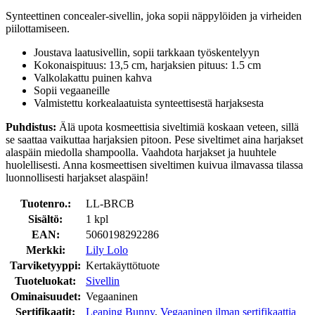
Synteettinen concealer-sivellin, joka sopii näppylöiden ja virheiden
piilottamiseen.
Joustava laatusivellin, sopii tarkkaan työskentelyyn
Kokonaispituus: 13,5 cm, harjaksien pituus: 1.5 cm
Valkolakattu puinen kahva
Sopii vegaaneille
Valmistettu korkealaatuista synteettisestä harjaksesta
Puhdistus:
Älä upota kosmeettisia siveltimiä koskaan veteen, sillä
se saattaa vaikuttaa harjaksien pitoon. Pese siveltimet aina harjakset
alaspäin miedolla shampoolla. Vaahdota harjakset ja huuhtele
huolellisesti. Anna kosmeettisen siveltimen kuivua ilmavassa tilassa
luonnollisesti harjakset alaspäin!
Tuotenro.:
LL-BRCB
Sisältö:
1 kpl
EAN:
5060198292286
Merkki:
Lily Lolo
Tarviketyyppi:
Kertakäyttötuote
Tuoteluokat:
Sivellin
Ominaisuudet:
Vegaaninen
Sertifikaatit:
Leaping Bunny
,
Vegaaninen ilman sertifikaattia