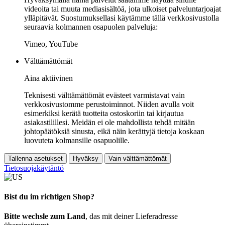
videoita tai muuta mediasisältöä, jota ulkoiset palveluntarjoajat
ylläpitävät. Suostumuksellasi käytämme tällä verkkosivustolla
seuraavia kolmannen osapuolen palveluja:
Vimeo, YouTube
Välttämättömät
Aina aktiivinen
Teknisesti välttämättömät evästeet varmistavat vain
verkkosivustomme perustoiminnot. Niiden avulla voit
esimerkiksi kerätä tuotteita ostoskoriin tai kirjautua
asiakastilillesi. Meidän ei ole mahdollista tehdä mitään
johtopäätöksiä sinusta, eikä näin kerättyjä tietoja koskaan
luovuteta kolmansille osapuolille.
Tallenna asetukset
Hyväksy
Vain välttämättömät
Tietosuojakäytäntö
Bist du im richtigen Shop?
Bitte wechsle zum Land
, das mit deiner Lieferadresse