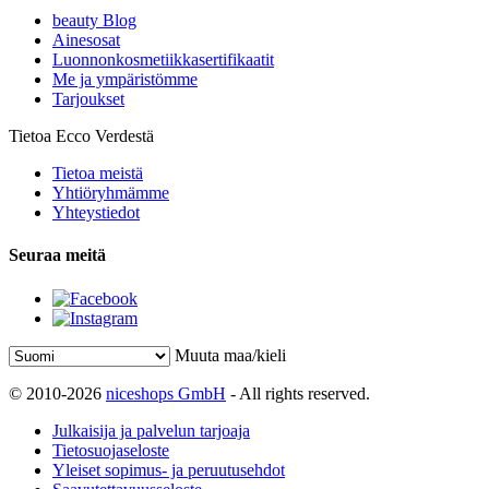
beauty Blog
Ainesosat
Luonnonkosmetiikkasertifikaatit
Me ja ympäristömme
Tarjoukset
Tietoa Ecco Verdestä
Tietoa meistä
Yhtiöryhmämme
Yhteystiedot
Seuraa meitä
Muuta maa/kieli
© 2010-2026
niceshops GmbH
- All rights reserved.
Julkaisija ja palvelun tarjoaja
Tietosuojaseloste
Yleiset sopimus- ja peruutusehdot