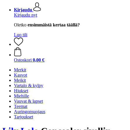
Kirjaudu
Kirjaudu nyt
Oletko
ensimmäistä kertaa täällä?
Luo tili
Ostoskori
0,00 €
Merkit
Kasvot
Meikit
Vartalo & kylpy
Hiukset
Miehille
Vauvat & lapset
Teemat
Auringonsuojaus
Tarjoukset