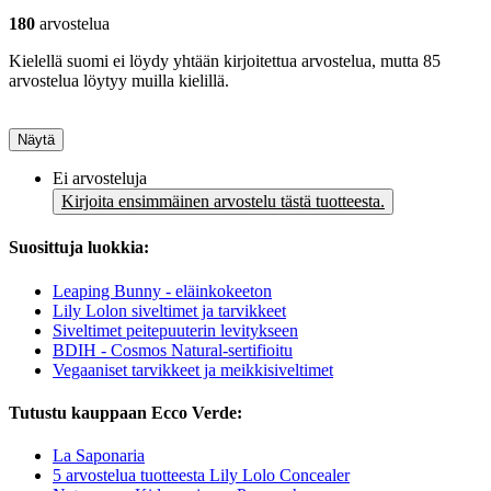
180
arvostelua
Kielellä suomi ei löydy yhtään kirjoitettua arvostelua, mutta 85
arvostelua löytyy muilla kielillä.
Näytä
Ei arvosteluja
Kirjoita ensimmäinen arvostelu tästä tuotteesta.
Suosittuja luokkia:
Leaping Bunny - eläinkokeeton
Lily Lolon siveltimet ja tarvikkeet
Siveltimet peitepuuterin levitykseen
BDIH - Cosmos Natural-sertifioitu
Vegaaniset tarvikkeet ja meikkisiveltimet
Tutustu kauppaan Ecco Verde:
La Saponaria
5 arvostelua tuotteesta Lily Lolo Concealer