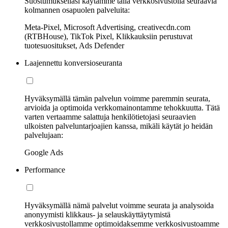
Suostumuksellasi käytämme tällä verkkosivustolla seuraavia
kolmannen osapuolen palveluita:
Meta-Pixel, Microsoft Advertising, creativecdn.com
(RTBHouse), TikTok Pixel, Klikkauksiin perustuvat
tuotesuositukset, Ads Defender
Laajennettu konversioseuranta
Hyväksymällä tämän palvelun voimme paremmin seurata,
arvioida ja optimoida verkkomainontamme tehokkuutta. Tätä
varten vertaamme salattuja henkilötietojasi seuraavien
ulkoisten palveluntarjoajien kanssa, mikäli käytät jo heidän
palvelujaan:
Google Ads
Performance
Hyväksymällä nämä palvelut voimme seurata ja analysoida
anonyymisti klikkaus- ja selauskäyttäytymistä
verkkosivustollamme optimoidaksemme verkkosivustoamme