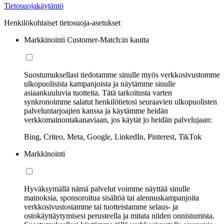
Tietosuojakäytäntö
Henkilökohtaiset tietosuoja-asetukset
Markkinointi Customer-Match:in kautta
Suostumuksellasi tiedotamme sinulle myös verkkosivustomme
ulkopuolisista kampanjoista ja näytämme sinulle
asiaankuuluvia tuotteita. Tätä tarkoitusta varten
synkronoimme salatut henkilötietosi seuraavien ulkopuolisten
palveluntarjoajien kanssa ja käytämme heidän
verkkomainontakanaviaan, jos käytät jo heidän palvelujaan:
Bing, Criteo, Meta, Google, LinkedIn, Pinterest, TikTok
Markkinointi
Hyväksymällä nämä palvelut voimme näyttää sinulle
mainoksia, sponsoroitua sisältöä tai alennuskampanjoita
verkkosivustostamme tai tuotteistamme selaus- ja
ostokäyttäytymisesi perusteella ja mitata niiden onnistumista.