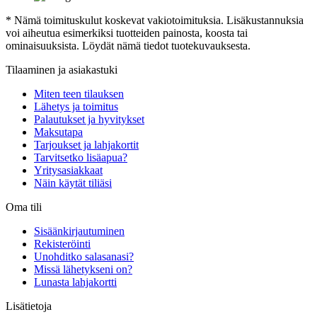
* Nämä toimituskulut koskevat vakiotoimituksia. Lisäkustannuksia
voi aiheutua esimerkiksi tuotteiden painosta, koosta tai
ominaisuuksista. Löydät nämä tiedot tuotekuvauksesta.
Tilaaminen ja asiakastuki
Miten teen tilauksen
Lähetys ja toimitus
Palautukset ja hyvitykset
Maksutapa
Tarjoukset ja lahjakortit
Tarvitsetko lisäapua?
Yritysasiakkaat
Näin käytät tiliäsi
Oma tili
Sisäänkirjautuminen
Rekisteröinti
Unohditko salasanasi?
Missä lähetykseni on?
Lunasta lahjakortti
Lisätietoja