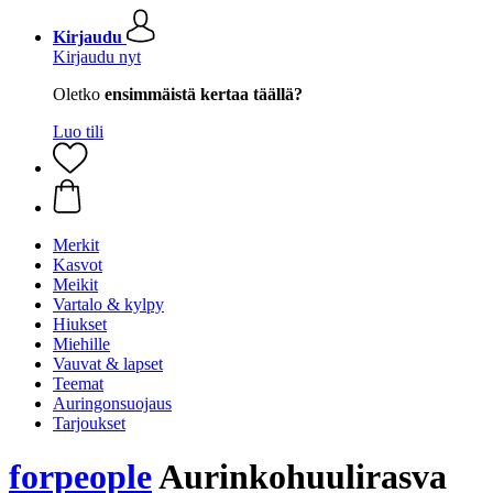
Kirjaudu
Kirjaudu nyt
Oletko
ensimmäistä kertaa täällä?
Luo tili
Merkit
Kasvot
Meikit
Vartalo & kylpy
Hiukset
Miehille
Vauvat & lapset
Teemat
Auringonsuojaus
Tarjoukset
forpeople
Aurinkohuulirasva