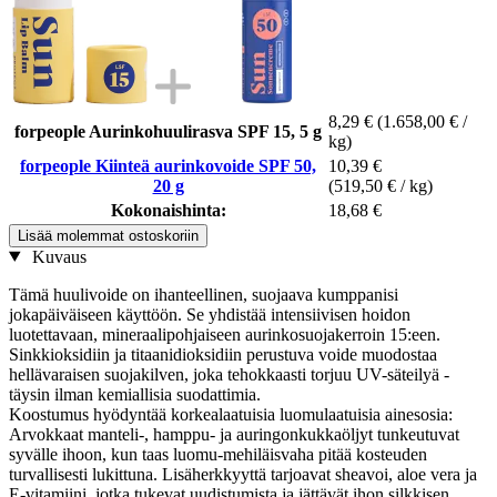
8,29 €
(1.658,00 € /
forpeople Aurinkohuulirasva SPF 15, 5 g
kg)
forpeople Kiinteä aurinkovoide SPF 50,
10,39 €
20 g
(519,50 € / kg)
Kokonaishinta:
18,68 €
Lisää molemmat ostoskoriin
Kuvaus
Tämä huulivoide on ihanteellinen, suojaava kumppanisi
jokapäiväiseen käyttöön. Se yhdistää intensiivisen hoidon
luotettavaan, mineraalipohjaiseen aurinkosuojakerroin 15:een.
Sinkkioksidiin ja titaanidioksidiin perustuva voide muodostaa
hellävaraisen suojakilven, joka tehokkaasti torjuu UV-säteilyä -
täysin ilman kemiallisia suodattimia.
Koostumus hyödyntää korkealaatuisia luomulaatuisia ainesosia:
Arvokkaat manteli-, hamppu- ja auringonkukkaöljyt tunkeutuvat
syvälle ihoon, kun taas luomu-mehiläisvaha pitää kosteuden
turvallisesti lukittuna. Lisäherkkyyttä tarjoavat sheavoi, aloe vera ja
E-vitamiini, jotka tukevat uudistumista ja jättävät ihon silkkisen