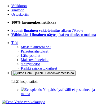
Valikkoon
sisältöön
Ostoskoriin
100% luonnonkosmetiikkaa
Suomi: Ilmainen vakiotoimitus
alkaen 79,90 €
Vähintään 1 ilmainen näyte
jokaisen tilauksen mukana
Tuki
Missä tilaukseni on?
Palautuslähetykset
Lähetyskulut
Maksuvaihtoehdot
Yhteystiedot
Kaikki asiakastukiaiheet
Lisää inspiraatiota
Ympäristöystävälliset pesuaineet ja
muuta