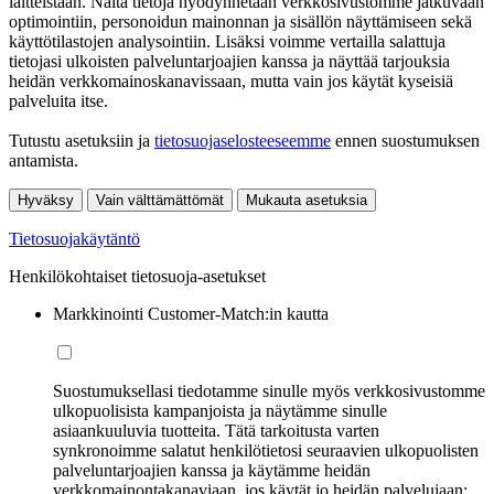
laitteistaan. Näitä tietoja hyödynnetään verkkosivustomme jatkuvaan
optimointiin, personoidun mainonnan ja sisällön näyttämiseen sekä
käyttötilastojen analysointiin. Lisäksi voimme vertailla salattuja
tietojasi ulkoisten palveluntarjoajien kanssa ja näyttää tarjouksia
heidän verkkomainoskanavissaan, mutta vain jos käytät kyseisiä
palveluita itse.
Tutustu asetuksiin ja
tietosuojaselosteeseemme
ennen suostumuksen
antamista.
Hyväksy
Vain välttämättömät
Mukauta asetuksia
Tietosuojakäytäntö
Henkilökohtaiset tietosuoja-asetukset
Markkinointi Customer-Match:in kautta
Suostumuksellasi tiedotamme sinulle myös verkkosivustomme
ulkopuolisista kampanjoista ja näytämme sinulle
asiaankuuluvia tuotteita. Tätä tarkoitusta varten
synkronoimme salatut henkilötietosi seuraavien ulkopuolisten
palveluntarjoajien kanssa ja käytämme heidän
verkkomainontakanaviaan, jos käytät jo heidän palvelujaan: