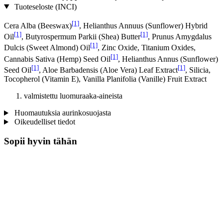
Tuoteseloste (INCI)
[1]
Cera Alba (Beeswax)
, Helianthus Annuus (Sunflower) Hybrid
[1]
[1]
Oil
, Butyrospermum Parkii (Shea) Butter
, Prunus Amygdalus
[1]
Dulcis (Sweet Almond) Oil
, Zinc Oxide, Titanium Oxides,
[1]
Cannabis Sativa (Hemp) Seed Oil
, Helianthus Annus (Sunflower)
[1]
[1]
Seed Oil
, Aloe Barbadensis (Aloe Vera) Leaf Extract
, Silicia,
Tocopherol (Vitamin E), Vanilla Planifolia (Vanille) Fruit Extract
valmistettu luomuraaka-aineista
Huomautuksia aurinkosuojasta
Oikeudelliset tiedot
Sopii hyvin tähän