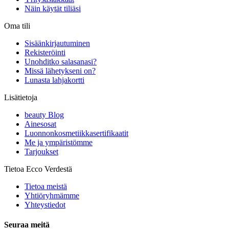
Näin käytät tiliäsi
Oma tili
Sisäänkirjautuminen
Rekisteröinti
Unohditko salasanasi?
Missä lähetykseni on?
Lunasta lahjakortti
Lisätietoja
beauty Blog
Ainesosat
Luonnonkosmetiikkasertifikaatit
Me ja ympäristömme
Tarjoukset
Tietoa Ecco Verdestä
Tietoa meistä
Yhtiöryhmämme
Yhteystiedot
Seuraa meitä