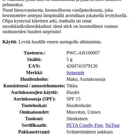
pehmeäksi.
Nauti hienovaraisesta, luonnollisesta vaniljatuoksusta, joka
hemmottelee aistejasi lämpimällä aromillaan jokaisella levityksellä.
Olipa kyseessä kiireinen arki, matkailu tai omat
suosikkiulkoiluseikkailusi: tämä stick on luonnollinen vastaus
rasittuneiden huulten tarpeisiin!
Käyttö
: Levitä huulille ennen auringolle altistumista.
Tuotenro.:
PWC-AH100007
Sisältö:
5 g
EAN:
4260741979126
Merkki:
forpeople
Huultenhoito:
Maku, Aurinkosuoja
Konsistenssi / annostelumuoto:
Tikku
Aurinkosuojien käyttö:
Huulet
Aurinkosuoja (SPF):
SPF 15
Tuoteluokat:
Huultenhoito
Ominaisuudet:
Muoviton, Unisex
Tuoksut:
Sitruksinen
Sertifikaatit:
PETA Cruelty Free
,
NaTrue
Pakkaustyyppi:
Sylinterimäinen pakkaus