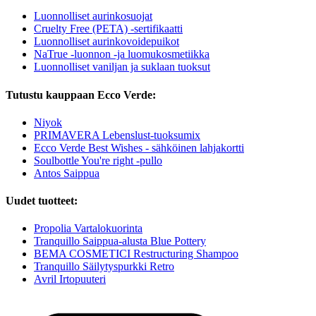
Luonnolliset aurinkosuojat
Cruelty Free (PETA) -sertifikaatti
Luonnolliset aurinkovoidepuikot
NaTrue -luonnon -ja luomukosmetiikka
Luonnolliset vaniljan ja suklaan tuoksut
Tutustu kauppaan Ecco Verde:
Niyok
PRIMAVERA Lebenslust-tuoksumix
Ecco Verde Best Wishes - sähköinen lahjakortti
Soulbottle You're right -pullo
Antos Saippua
Uudet tuotteet:
Propolia Vartalokuorinta
Tranquillo Saippua-alusta Blue Pottery
BEMA COSMETICI Restructuring Shampoo
Tranquillo Säilytyspurkki Retro
Avril Irtopuuteri