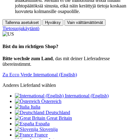
asiakastilillesi. Meidän ei ole mahdollista tehdä mitään
johtopäätöksiä sinusta, eikä näin kerättyjä tietoja koskaan
luovuteta kolmansille osapuolille.
Tallenna asetukset
Hyväksy
Vain välttämättömät
Tietosuojakäytäntö
Bist du im richtigen Shop?
Bitte wechsle zum Land
, das mit deiner Lieferadresse
übereinstimmt.
Zu Ecco Verde International (English)
Anderes Lieferland wählen
International (English)
Österreich
Italia
Deutschland
Great Britain
España
Slovenija
France