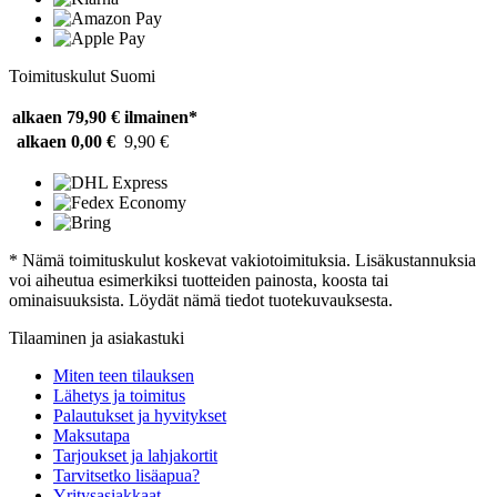
Toimituskulut Suomi
alkaen 79,90 €
ilmainen*
alkaen 0,00 €
9,90 €
* Nämä toimituskulut koskevat vakiotoimituksia. Lisäkustannuksia
voi aiheutua esimerkiksi tuotteiden painosta, koosta tai
ominaisuuksista. Löydät nämä tiedot tuotekuvauksesta.
Tilaaminen ja asiakastuki
Miten teen tilauksen
Lähetys ja toimitus
Palautukset ja hyvitykset
Maksutapa
Tarjoukset ja lahjakortit
Tarvitsetko lisäapua?
Yritysasiakkaat