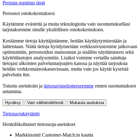
Peruuta sopimus tästä
Personoi ostokokemuksesi
Käytämme evästeitä ja muita teknologioita vain suostumuksellasi
tarjotaksemme sinulle yksilöllisen ostokokemuksen.
Keräämme tietoja käyttäjistämme, heidän käyttäytymisestään ja
laitteistaan. Näitä tietoja hyödynnetään verkkosivustomme jatkuvaan
optimointiin, personoidun mainonnan ja sisällön näyttämiseen sekä
käyttötilastojen analysointiin. Lisäksi voimme vertailla salattuja
tietojasi ulkoisten palveluntarjoajien kanssa ja näyttää tarjouksia
heidän verkkomainoskanavissaan, mutta vain jos käytät kyseisiä
palveluita itse.
Tutustu asetuksiin ja
tietosuojaselosteeseemme
ennen suostumuksen
antamista.
Hyväksy
Vain välttämättömät
Mukauta asetuksia
Tietosuojakäytäntö
Henkilökohtaiset tietosuoja-asetukset
Markkinointi Customer-Match:in kautta