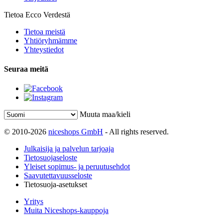
Tietoa Ecco Verdestä
Tietoa meistä
Yhtiöryhmämme
Yhteystiedot
Seuraa meitä
Muuta maa/kieli
© 2010-2026
niceshops GmbH
- All rights reserved.
Julkaisija ja palvelun tarjoaja
Tietosuojaseloste
Yleiset sopimus- ja peruutusehdot
Saavutettavuusseloste
Tietosuoja-asetukset
Yritys
Muita Niceshops-kauppoja