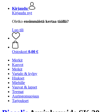
Kirjaudu
Kirjaudu nyt
Oletko
ensimmäistä kertaa täällä?
Luo tili
Ostoskori
0,00 €
Merkit
Kasvot
Meikit
Vartalo & kylpy
Hiukset
Miehille
Vauvat & lapset
Teemat
Auringonsuojaus
Tarjoukset