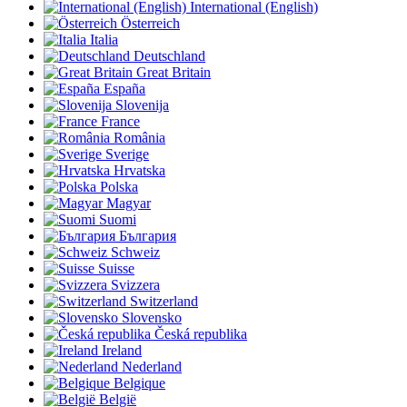
International (English)
Österreich
Italia
Deutschland
Great Britain
España
Slovenija
France
România
Sverige
Hrvatska
Polska
Magyar
Suomi
България
Schweiz
Suisse
Svizzera
Switzerland
Slovensko
Česká republika
Ireland
Nederland
Belgique
België