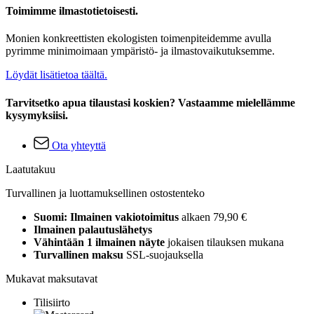
Toimimme ilmastotietoisesti.
Monien konkreettisten ekologisten toimenpiteidemme avulla
pyrimme minimoimaan ympäristö- ja ilmastovaikutuksemme.
Löydät lisätietoa täältä.
Tarvitsetko apua tilaustasi koskien? Vastaamme mielellämme
kysymyksiisi.
Ota yhteyttä
Laatutakuu
Turvallinen ja luottamuksellinen ostostenteko
Suomi: Ilmainen vakiotoimitus
alkaen 79,90 €
Ilmainen palautuslähetys
Vähintään 1 ilmainen näyte
jokaisen tilauksen mukana
Turvallinen maksu
SSL-suojauksella
Mukavat maksutavat
Tilisiirto