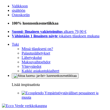
Valikkoon
sisältöön
Ostoskoriin
100% luonnonkosmetiikkaa
Suomi: Ilmainen vakiotoimitus
alkaen 79,90 €
Vähintään 1 ilmainen näyte
jokaisen tilauksen mukana
Tuki
Missä tilaukseni on?
Palautuslähetykset
Lähetyskulut
Maksuvaihtoehdot
Yhteystiedot
Kaikki asiakastukiaiheet
Lisää inspiraatiota
Ympäristöystävälliset pesuaineet ja
muuta