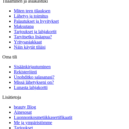
Tilaaminen ja asiakastuki
Miten teen tilauksen
Lähetys ja toimitus
Palautukset ja hyvitykset
Maksutapa
Tarjoukset ja lahjakortit
Tarvitsetko lisäapua?
Yritysasiakkaat
Näin käytät tiliäsi
Oma tili
Sisäänkirjautuminen
Rekisteröinti
Unohditko salasanasi?
Missä lähetykseni on?
Lunasta lahjakortti
Lisätietoja
beauty Blog
Ainesosat
Luonnonkosmetiikkasertifikaatit
Me ja ympäristömme
Tarjoukset