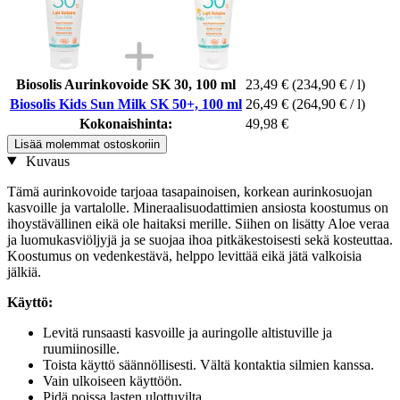
Biosolis Aurinkovoide SK 30, 100 ml
23,49 €
(234,90 € / l)
Biosolis Kids Sun Milk SK 50+, 100 ml
26,49 €
(264,90 € / l)
Kokonaishinta:
49,98 €
Lisää molemmat ostoskoriin
Kuvaus
Tämä aurinkovoide tarjoaa tasapainoisen, korkean aurinkosuojan
kasvoille ja vartalolle. Mineraalisuodattimien ansiosta koostumus on
ihoystävällinen eikä ole haitaksi merille. Siihen on lisätty Aloe veraa
ja luomukasviöljyjä ja se suojaa ihoa pitkäkestoisesti sekä kosteuttaa.
Koostumus on vedenkestävä, helppo levittää eikä jätä valkoisia
jälkiä.
Käyttö:
Levitä runsaasti kasvoille ja auringolle altistuville ja
ruumiinosille.
Toista käyttö säännöllisesti. Vältä kontaktia silmien kanssa.
Vain ulkoiseen käyttöön.
Pidä poissa lasten ulottuvilta.