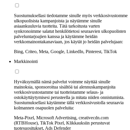
Suostumuksellasi tiedotamme sinulle myös verkkosivustomme
ulkopuolisista kampanjoista ja näytämme sinulle
asiaankuuluvia tuotteita. Tätä tarkoitusta varten
synkronoimme salatut henkilötietosi seuraavien ulkopuolisten
palveluntarjoajien kanssa ja käytämme heidän
verkkomainontakanaviaan, jos käytät jo heidän palvelujaan:
Bing, Criteo, Meta, Google, LinkedIn, Pinterest, TikTok
Markkinointi
Hyväksymällä nämä palvelut voimme näyttää sinulle
mainoksia, sponsoroitua sisältöä tai alennuskampanjoita
verkkosivustostamme tai tuotteistamme selaus- ja
ostokäyttäytymisesi perusteella ja mitata niiden onnistumista.
Suostumuksellasi käytämme tällä verkkosivustolla seuraavia
kolmannen osapuolen palveluita:
Meta-Pixel, Microsoft Advertising, creativecdn.com
(RTBHouse), TikTok Pixel, Klikkauksiin perustuvat
tuotesuositukset, Ads Defender