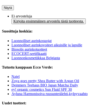
Näytä
Ei arvosteluja
Kirjoita ensimmäinen arvostelu tästä tuotteesta.
Suosittuja luokkia:
Luonnolliset aurinkosuojat
Luonnolliset aurinkovoiteet aikuisille ja lapsille
Biosolis aurinkotuotteet
ECOCERT-sertifikaatti
Luonnonkosmetiikkaa Belgiasta
Tutustu kauppaan Ecco Verde:
Najel
Zoya goes pretty Shea Butter with Argan Oil
Demmers Teehaus BIO Japan Matcha Daily
ey! organic cosmetics Sun Fluid SPF 30
Ayluna Harmonisoiva ruusunterälehti-kylpyvaahto
Uudet tuotteet: