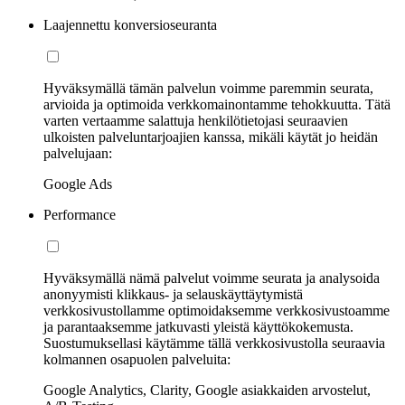
Laajennettu konversioseuranta
Hyväksymällä tämän palvelun voimme paremmin seurata,
arvioida ja optimoida verkkomainontamme tehokkuutta. Tätä
varten vertaamme salattuja henkilötietojasi seuraavien
ulkoisten palveluntarjoajien kanssa, mikäli käytät jo heidän
palvelujaan:
Google Ads
Performance
Hyväksymällä nämä palvelut voimme seurata ja analysoida
anonyymisti klikkaus- ja selauskäyttäytymistä
verkkosivustollamme optimoidaksemme verkkosivustoamme
ja parantaaksemme jatkuvasti yleistä käyttökokemusta.
Suostumuksellasi käytämme tällä verkkosivustolla seuraavia
kolmannen osapuolen palveluita:
Google Analytics, Clarity, Google asiakkaiden arvostelut,