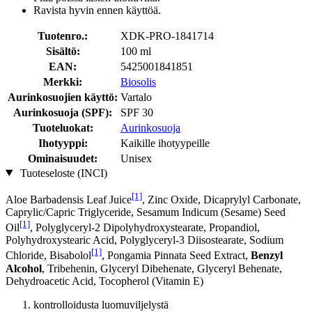
Ravista hyvin ennen käyttöä.
Tuotenro.:
XDK-PRO-1841714
Sisältö:
100 ml
EAN:
5425001841851
Merkki:
Biosolis
Aurinkosuojien käyttö:
Vartalo
Aurinkosuoja (SPF):
SPF 30
Tuoteluokat:
Aurinkosuoja
Ihotyyppi:
Kaikille ihotyypeille
Ominaisuudet:
Unisex
Tuoteseloste (INCI)
[1]
Aloe Barbadensis Leaf Juice
, Zinc Oxide, Dicaprylyl Carbonate,
Caprylic/Capric Triglyceride, Sesamum Indicum (Sesame) Seed
[1]
Oil
, Polyglyceryl-2 Dipolyhydroxystearate, Propandiol,
Polyhydroxystearic Acid, Polyglyceryl-3 Diisostearate, Sodium
[1]
Chloride, Bisabolol
, Pongamia Pinnata Seed Extract,
Benzyl
Alcohol
, Tribehenin, Glyceryl Dibehenate, Glyceryl Behenate,
Dehydroacetic Acid, Tocopherol (Vitamin E)
kontrolloidusta luomuviljelystä