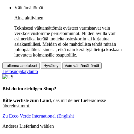
Välttämättömät
Aina aktiivinen
Teknisesti välttämättömät evästeet varmistavat vain
verkkosivustomme perustoiminnot. Niiden avulla voit
esimerkiksi kerätä tuotteita ostoskoriin tai kirjautua
asiakastilillesi. Meidän ei ole mahdollista tehdä mitään
johtopäätöksiä sinusta, eikä näin kerättyjä tietoja koskaan
luovuteta kolmansille osapuolille.
Tallenna asetukset
Hyväksy
Vain välttämättömät
Tietosuojakäytäntö
Bist du im richtigen Shop?
Bitte wechsle zum Land
, das mit deiner Lieferadresse
übereinstimmt.
Zu Ecco Verde International (English)
Anderes Lieferland wählen