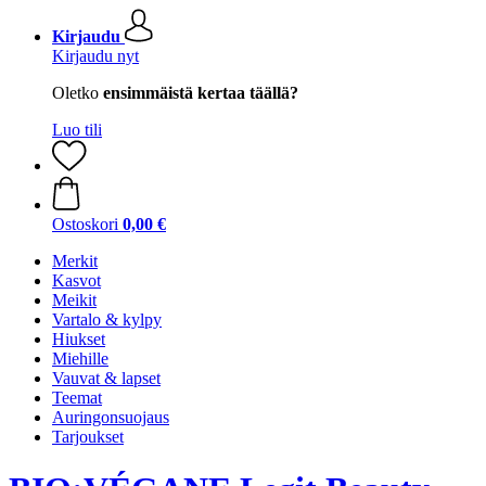
Kirjaudu
Kirjaudu nyt
Oletko
ensimmäistä kertaa täällä?
Luo tili
Ostoskori
0,00 €
Merkit
Kasvot
Meikit
Vartalo & kylpy
Hiukset
Miehille
Vauvat & lapset
Teemat
Auringonsuojaus
Tarjoukset