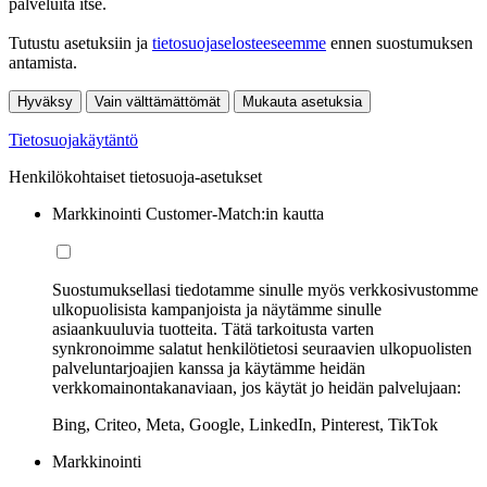
palveluita itse.
Tutustu asetuksiin ja
tietosuojaselosteeseemme
ennen suostumuksen
antamista.
Hyväksy
Vain välttämättömät
Mukauta asetuksia
Tietosuojakäytäntö
Henkilökohtaiset tietosuoja-asetukset
Markkinointi Customer-Match:in kautta
Suostumuksellasi tiedotamme sinulle myös verkkosivustomme
ulkopuolisista kampanjoista ja näytämme sinulle
asiaankuuluvia tuotteita. Tätä tarkoitusta varten
synkronoimme salatut henkilötietosi seuraavien ulkopuolisten
palveluntarjoajien kanssa ja käytämme heidän
verkkomainontakanaviaan, jos käytät jo heidän palvelujaan:
Bing, Criteo, Meta, Google, LinkedIn, Pinterest, TikTok
Markkinointi