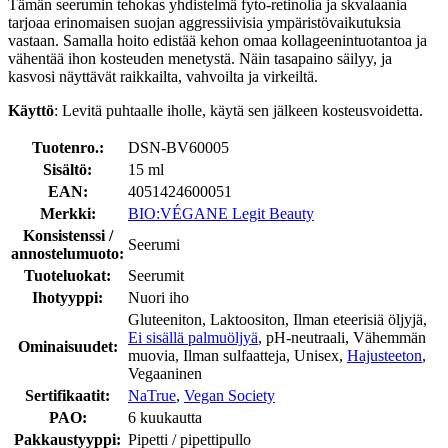
Tämän seerumin tehokas yhdistelmä fyto-retinolia ja skvalaania
tarjoaa erinomaisen suojan aggressiivisia ympäristövaikutuksia
vastaan. Samalla hoito edistää kehon omaa kollageenintuotantoa ja
vähentää ihon kosteuden menetystä. Näin tasapaino säilyy, ja
kasvosi näyttävät raikkailta, vahvoilta ja virkeiltä.
Käyttö
: Levitä puhtaalle iholle, käytä sen jälkeen kosteusvoidetta.
Tuotenro.:
DSN-BV60005
Sisältö:
15 ml
EAN:
4051424600051
Merkki:
BIO:VÉGANE Legit Beauty
Konsistenssi /
Seerumi
annostelumuoto:
Tuoteluokat:
Seerumit
Ihotyyppi:
Nuori iho
Gluteeniton, Laktoositon, Ilman eteerisiä öljyjä,
Ei sisällä palmuöljyä
, pH-neutraali, Vähemmän
Ominaisuudet:
muovia, Ilman sulfaatteja, Unisex,
Hajusteeton
,
Vegaaninen
Sertifikaatit:
NaTrue
,
Vegan Society
PAO:
6 kuukautta
Pakkaustyyppi:
Pipetti / pipettipullo