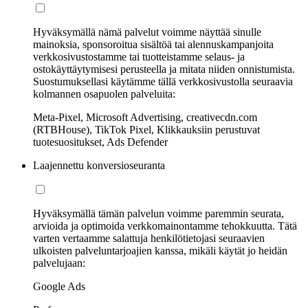
Hyväksymällä nämä palvelut voimme näyttää sinulle
mainoksia, sponsoroitua sisältöä tai alennuskampanjoita
verkkosivustostamme tai tuotteistamme selaus- ja
ostokäyttäytymisesi perusteella ja mitata niiden onnistumista.
Suostumuksellasi käytämme tällä verkkosivustolla seuraavia
kolmannen osapuolen palveluita:
Meta-Pixel, Microsoft Advertising, creativecdn.com
(RTBHouse), TikTok Pixel, Klikkauksiin perustuvat
tuotesuositukset, Ads Defender
Laajennettu konversioseuranta
Hyväksymällä tämän palvelun voimme paremmin seurata,
arvioida ja optimoida verkkomainontamme tehokkuutta. Tätä
varten vertaamme salattuja henkilötietojasi seuraavien
ulkoisten palveluntarjoajien kanssa, mikäli käytät jo heidän
palvelujaan:
Google Ads