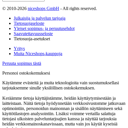
© 2010-2026
niceshops GmbH
- All rights reserved.
Julkaisija ja palvelun tarjoaja
Tietosuojaseloste
Yleiset sopimus- ja peruutusehdot
Saavutettavuusseloste
Tietosuoja-asetukset
Yritys
Muita Niceshops-kauppoja
Peruuta sopimus tästä
Personoi ostokokemuksesi
Käytämme evästeitä ja muita teknologioita vain suostumuksellasi
tarjotaksemme sinulle yksilöllisen ostokokemuksen.
Keräämme tietoja käyttäjistämme, heidän käyttäytymisestään ja
laitteistaan. Näitä tietoja hyödynnetään verkkosivustomme jatkuvaan
optimointiin, personoidun mainonnan ja sisällön näyttämiseen sekä
käyttötilastojen analysointiin. Lisäksi voimme vertailla salattuja
tietojasi ulkoisten palveluntarjoajien kanssa ja näyttää tarjouksia
heidän verkkomainoskanavissaan, mutta vain jos käytät kyseisiä