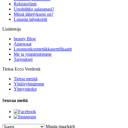
Rekisteröinti
Unohditko salasanasi?
Missä lähetykseni on?
Lunasta lahjakortti
Lisätietoja
beauty Blog
Ainesosat
Luonnonkosmetiikkasertifikaatit
Me ja ympäristömme
Tarjoukset
Tietoa Ecco Verdestä
Tietoa meistä
Yhtiöryhmämme
Yhteystiedot
Seuraa meitä
Muuta maa/kieli