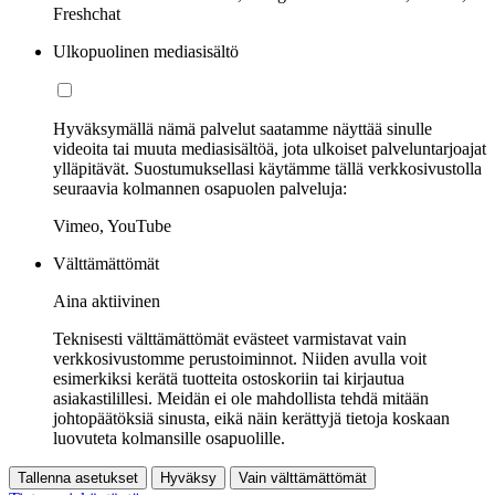
Freshchat
Ulkopuolinen mediasisältö
Hyväksymällä nämä palvelut saatamme näyttää sinulle
videoita tai muuta mediasisältöä, jota ulkoiset palveluntarjoajat
ylläpitävät. Suostumuksellasi käytämme tällä verkkosivustolla
seuraavia kolmannen osapuolen palveluja:
Vimeo, YouTube
Välttämättömät
Aina aktiivinen
Teknisesti välttämättömät evästeet varmistavat vain
verkkosivustomme perustoiminnot. Niiden avulla voit
esimerkiksi kerätä tuotteita ostoskoriin tai kirjautua
asiakastilillesi. Meidän ei ole mahdollista tehdä mitään
johtopäätöksiä sinusta, eikä näin kerättyjä tietoja koskaan
luovuteta kolmansille osapuolille.
Tallenna asetukset
Hyväksy
Vain välttämättömät