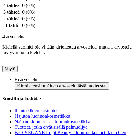
4 tähteä
0
(0%)
3 tähteä
0
(0%)
2 tähteä
0
(0%)
1 tähti
0
(0%)
4
arvostelua
Kielellä suomiei ole yhtään kirjoitettua arvostelua, mutta 1 arvostelu
löytyy muulla kielellä.
Näytä
Ei arvosteluja
Kirjoita ensimmäinen arvostelu tästä tuotteesta.
Suosittuja luokkia:
Ihanteellinen kosteutus
Hajuton luonnonkosmetiikka
NaTrue -luonnon -ja luomukosmetiikka
Tuotteet, jotka eivät sisällä palmuöljyä
BIO:VÉGANE Legit Beauty – luonnonkosmetiikkaa Gen