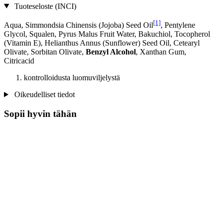
Tuoteseloste (INCI)
[1]
Aqua, Simmondsia Chinensis (Jojoba) Seed Oil
, Pentylene
Glycol, Squalen, Pyrus Malus Fruit Water, Bakuchiol, Tocopherol
(Vitamin E), Helianthus Annus (Sunflower) Seed Oil, Cetearyl
Olivate, Sorbitan Olivate,
Benzyl Alcohol
, Xanthan Gum,
Citricacid
kontrolloidusta luomuviljelystä
Oikeudelliset tiedot
Sopii hyvin tähän