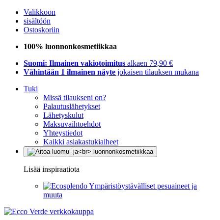
Valikkoon
sisältöön
Ostoskoriin
100% luonnonkosmetiikkaa
Suomi: Ilmainen vakiotoimitus
alkaen 79,90 €
Vähintään 1 ilmainen näyte
jokaisen tilauksen mukana
Tuki
Missä tilaukseni on?
Palautuslähetykset
Lähetyskulut
Maksuvaihtoehdot
Yhteystiedot
Kaikki asiakastukiaiheet
Lisää inspiraatiota
Ympäristöystävälliset pesuaineet ja
muuta