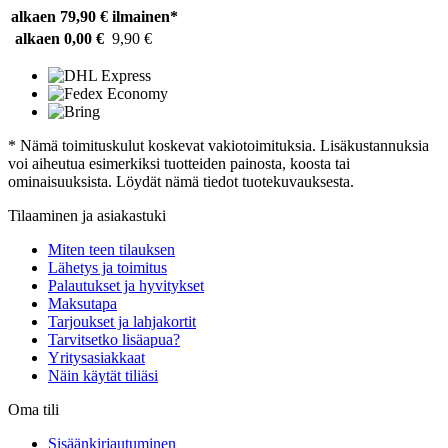
alkaen 79,90 €
ilmainen*
alkaen 0,00 €
9,90 €
* Nämä toimituskulut koskevat vakiotoimituksia. Lisäkustannuksia
voi aiheutua esimerkiksi tuotteiden painosta, koosta tai
ominaisuuksista. Löydät nämä tiedot tuotekuvauksesta.
Tilaaminen ja asiakastuki
Miten teen tilauksen
Lähetys ja toimitus
Palautukset ja hyvitykset
Maksutapa
Tarjoukset ja lahjakortit
Tarvitsetko lisäapua?
Yritysasiakkaat
Näin käytät tiliäsi
Oma tili
Sisäänkirjautuminen