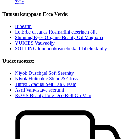
Z:lle
Tutustu kauppaan Ecco Verde:
Bioearth
Le Erbe di Janas Rosmariini eteerinen öljy
Stunning Eyes Organic Beauty Oil Magnolia
YUKIES Vauvaöljy
SOLLING luonnonkosmetiikka Iltahelokkiöljy
Uudet tuotteet:
Niyok Duschgel Soft Serenity
Niyok Hoitoaine Shine & Gloss
Tinted Gradual Self Tan Cream
Avril Vahvistava seerumi
ROYS Beauty Pure Deo Roll-On Man