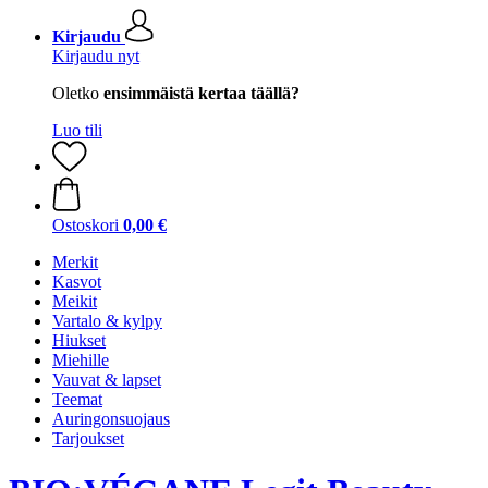
Kirjaudu
Kirjaudu nyt
Oletko
ensimmäistä kertaa täällä?
Luo tili
Ostoskori
0,00 €
Merkit
Kasvot
Meikit
Vartalo & kylpy
Hiukset
Miehille
Vauvat & lapset
Teemat
Auringonsuojaus
Tarjoukset