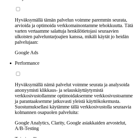
Hyväksymällä tämän palvelun voimme paremmin seurata,
arvioida ja optimoida verkkomainontamme tehokkuutta. Tätä
varten vertaamme salattuja henkilötietojasi seuraavien
ulkoisten palveluntarjoajien kanssa, mikäli käytät jo heidän
palvelujaan:
Google Ads
Performance
Hyväksymällä nämä palvelut voimme seurata ja analysoida
anonyymisti klikkaus- ja selauskäyttäytymistä
verkkosivustollamme optimoidaksemme verkkosivustoamme
ja parantaaksemme jatkuvasti yleistä käyttökokemusta.
Suostumuksellasi käytämme tällä verkkosivustolla seuraavia
kolmannen osapuolen palveluita:
Google Analytics, Clarity, Google asiakkaiden arvostelut,
A/B-Testing