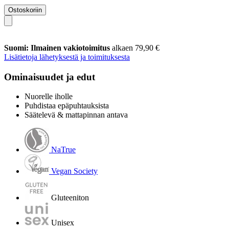
Ostoskoriin
Suomi: Ilmainen vakiotoimitus
alkaen 79,90 €
Lisätietoja lähetyksestä ja toimituksesta
Ominaisuudet ja edut
Nuorelle iholle
Puhdistaa epäpuhtauksista
Säätelevä & mattapinnan antava
NaTrue
Vegan Society
Gluteeniton
Unisex