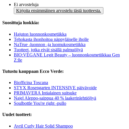
Ei arvosteluja
Kirjoita ensimmäinen arvostelu tästä tuotteesta.
Suosittuja luokkia:
Hajuton luonnonkosmetiikka
Tehokasta ihonhoitoa näppyläiselle iholle
NaTrue -luonnon -ja luomukosmetiikka
Tuotteet, jotka eivät sisällä palmuöljyä
BIO:VÉGANE Legit Beauty – luonnonkosmetiikkaa Gen
Z:lle
Tutustu kauppaan Ecco Verde:
Biofficina Toscana
STYX Rosengarten INTENSIVE päivävoide
PRIMAVERA Intialainen suitsuke
Najel Aleppo-saippua 40 % laakerinlehtiöljyä
Soulbottle You're right -pullo
Uudet tuotteet:
Avril Curly Hair Solid Shampoo