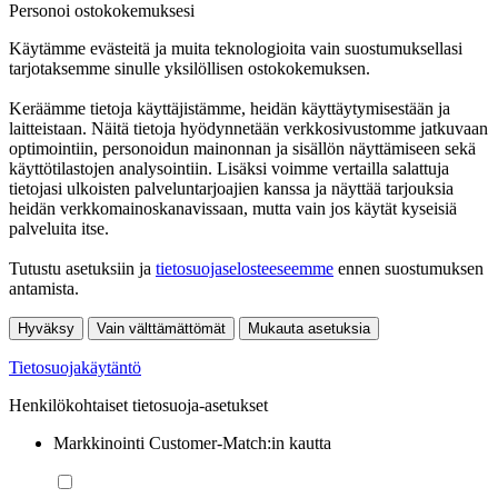
Personoi ostokokemuksesi
Käytämme evästeitä ja muita teknologioita vain suostumuksellasi
tarjotaksemme sinulle yksilöllisen ostokokemuksen.
Keräämme tietoja käyttäjistämme, heidän käyttäytymisestään ja
laitteistaan. Näitä tietoja hyödynnetään verkkosivustomme jatkuvaan
optimointiin, personoidun mainonnan ja sisällön näyttämiseen sekä
käyttötilastojen analysointiin. Lisäksi voimme vertailla salattuja
tietojasi ulkoisten palveluntarjoajien kanssa ja näyttää tarjouksia
heidän verkkomainoskanavissaan, mutta vain jos käytät kyseisiä
palveluita itse.
Tutustu asetuksiin ja
tietosuojaselosteeseemme
ennen suostumuksen
antamista.
Hyväksy
Vain välttämättömät
Mukauta asetuksia
Tietosuojakäytäntö
Henkilökohtaiset tietosuoja-asetukset
Markkinointi Customer-Match:in kautta