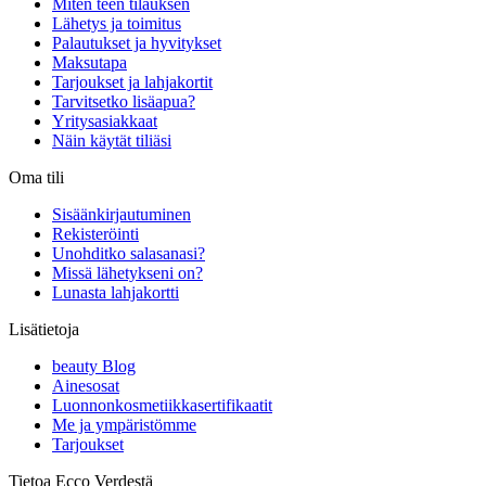
Miten teen tilauksen
Lähetys ja toimitus
Palautukset ja hyvitykset
Maksutapa
Tarjoukset ja lahjakortit
Tarvitsetko lisäapua?
Yritysasiakkaat
Näin käytät tiliäsi
Oma tili
Sisäänkirjautuminen
Rekisteröinti
Unohditko salasanasi?
Missä lähetykseni on?
Lunasta lahjakortti
Lisätietoja
beauty Blog
Ainesosat
Luonnonkosmetiikkasertifikaatit
Me ja ympäristömme
Tarjoukset
Tietoa Ecco Verdestä