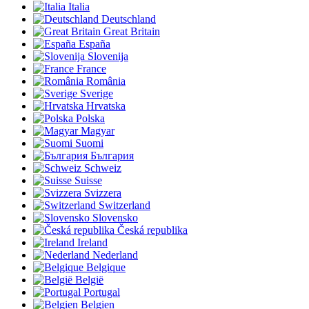
Italia
Deutschland
Great Britain
España
Slovenija
France
România
Sverige
Hrvatska
Polska
Magyar
Suomi
България
Schweiz
Suisse
Svizzera
Switzerland
Slovensko
Česká republika
Ireland
Nederland
Belgique
België
Portugal
Belgien