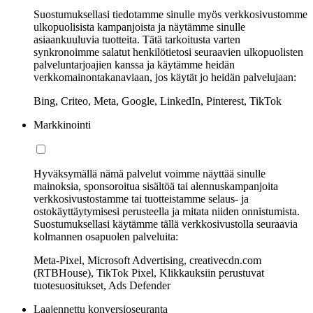
Suostumuksellasi tiedotamme sinulle myös verkkosivustomme
ulkopuolisista kampanjoista ja näytämme sinulle
asiaankuuluvia tuotteita. Tätä tarkoitusta varten
synkronoimme salatut henkilötietosi seuraavien ulkopuolisten
palveluntarjoajien kanssa ja käytämme heidän
verkkomainontakanaviaan, jos käytät jo heidän palvelujaan:
Bing, Criteo, Meta, Google, LinkedIn, Pinterest, TikTok
Markkinointi
Hyväksymällä nämä palvelut voimme näyttää sinulle
mainoksia, sponsoroitua sisältöä tai alennuskampanjoita
verkkosivustostamme tai tuotteistamme selaus- ja
ostokäyttäytymisesi perusteella ja mitata niiden onnistumista.
Suostumuksellasi käytämme tällä verkkosivustolla seuraavia
kolmannen osapuolen palveluita:
Meta-Pixel, Microsoft Advertising, creativecdn.com
(RTBHouse), TikTok Pixel, Klikkauksiin perustuvat
tuotesuositukset, Ads Defender
Laajennettu konversioseuranta