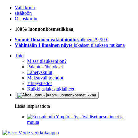
Valikkoon
sisältöön
Ostoskoriin
100% luonnonkosmetiikkaa
Suomi: Ilmainen vakiotoimitus
alkaen 79,90 €
Vähintään 1 ilmainen näyte
jokaisen tilauksen mukana
Tuki
Missä tilaukseni on?
Palautuslähetykset
Lähetyskulut
Maksuvaihtoehdot
Yhteystiedot
Kaikki asiakastukiaiheet
Lisää inspiraatiota
Ympäristöystävälliset pesuaineet ja
muuta