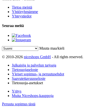
Tietoa meistä
Yhtiöryhmämme
Yhteystiedot
Seuraa meitä
Muuta maa/kieli
© 2010-2026
niceshops GmbH
- All rights reserved.
Julkaisija ja palvelun tarjoaja
Tietosuojaseloste
Yleiset sopimus- ja peruutusehdot
Saavutettavuusseloste
Tietosuoja-asetukset
Yritys
Muita Niceshops-kauppoja
Peruuta sopimus tästä