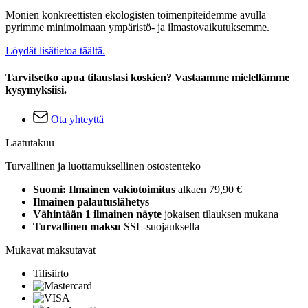
Monien konkreettisten ekologisten toimenpiteidemme avulla
pyrimme minimoimaan ympäristö- ja ilmastovaikutuksemme.
Löydät lisätietoa täältä.
Tarvitsetko apua tilaustasi koskien? Vastaamme mielellämme
kysymyksiisi.
Ota yhteyttä
Laatutakuu
Turvallinen ja luottamuksellinen ostostenteko
Suomi: Ilmainen vakiotoimitus
alkaen 79,90 €
Ilmainen palautuslähetys
Vähintään 1 ilmainen näyte
jokaisen tilauksen mukana
Turvallinen maksu
SSL-suojauksella
Mukavat maksutavat
Tilisiirto