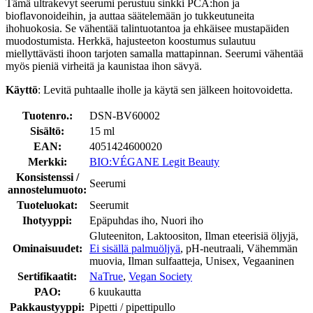
Tämä ultrakevyt seerumi perustuu sinkki PCA:hon ja
bioflavonoideihin, ja auttaa säätelemään jo tukkeutuneita
ihohuokosia. Se vähentää talintuotantoa ja ehkäisee mustapäiden
muodostumista. Herkkä, hajusteeton koostumus sulautuu
miellyttävästi ihoon tarjoten samalla mattapinnan. Seerumi vähentää
myös pieniä virheitä ja kaunistaa ihon sävyä.
Käyttö
: Levitä puhtaalle iholle ja käytä sen jälkeen hoitovoidetta.
Tuotenro.:
DSN-BV60002
Sisältö:
15 ml
EAN:
4051424600020
Merkki:
BIO:VÉGANE Legit Beauty
Konsistenssi /
Seerumi
annostelumuoto:
Tuoteluokat:
Seerumit
Ihotyyppi:
Epäpuhdas iho, Nuori iho
Gluteeniton, Laktoositon, Ilman eteerisiä öljyjä,
Ominaisuudet:
Ei sisällä palmuöljyä
, pH-neutraali, Vähemmän
muovia, Ilman sulfaatteja, Unisex, Vegaaninen
Sertifikaatit:
NaTrue
,
Vegan Society
PAO:
6 kuukautta
Pakkaustyyppi:
Pipetti / pipettipullo