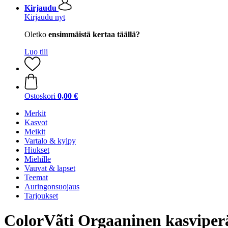
Kirjaudu
Kirjaudu nyt
Oletko
ensimmäistä kertaa täällä?
Luo tili
Ostoskori
0,00 €
Merkit
Kasvot
Meikit
Vartalo & kylpy
Hiukset
Miehille
Vauvat & lapset
Teemat
Auringonsuojaus
Tarjoukset
ColorVãti Orgaaninen kasviperä