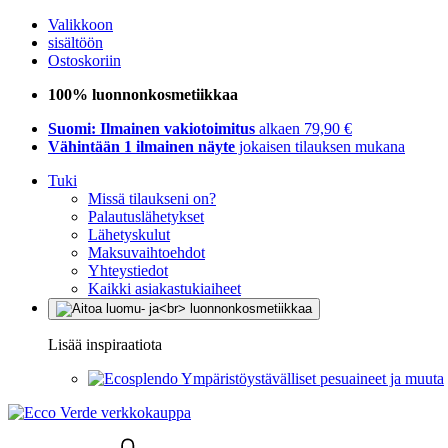
Valikkoon
sisältöön
Ostoskoriin
100% luonnonkosmetiikkaa
Suomi: Ilmainen vakiotoimitus
alkaen 79,90 €
Vähintään 1 ilmainen näyte
jokaisen tilauksen mukana
Tuki
Missä tilaukseni on?
Palautuslähetykset
Lähetyskulut
Maksuvaihtoehdot
Yhteystiedot
Kaikki asiakastukiaiheet
Lisää inspiraatiota
Ympäristöystävälliset pesuaineet ja muuta