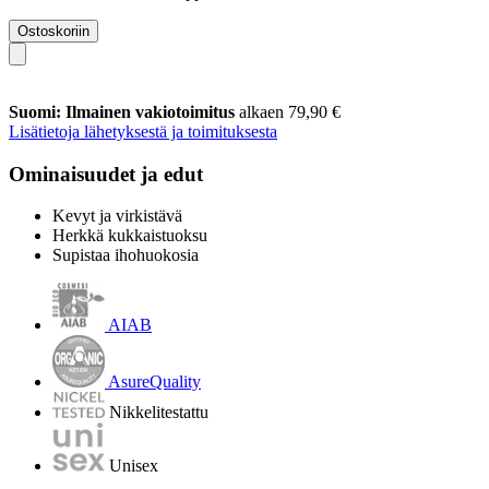
Ostoskoriin
Suomi: Ilmainen vakiotoimitus
alkaen 79,90 €
Lisätietoja lähetyksestä ja toimituksesta
Ominaisuudet ja edut
Kevyt ja virkistävä
Herkkä kukkaistuoksu
Supistaa ihohuokosia
AIAB
AsureQuality
Nikkelitestattu
Unisex