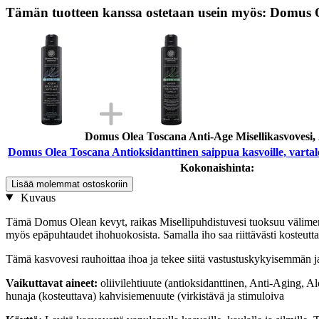
Tämän tuotteen kanssa ostetaan usein myös: Domus Ole
Domus Olea Toscana Anti-Age Misellikasvovesi,
Domus Olea Toscana Antioksidanttinen saippua kasvoille, vartalol
Kokonaishinta:
Lisää molemmat ostoskoriin
Kuvaus
Tämä Domus Olean kevyt, raikas Misellipuhdistuvesi tuoksuu välimeren 
myös epäpuhtaudet ihohuokosista. Samalla iho saa riittävästi kosteutt
Tämä kasvovesi rauhoittaa ihoa ja tekee siitä vastustuskykyisemmän 
Vaikuttavat aineet:
oliivilehtiuute (antioksidanttinen, Anti-Aging, Alo
hunaja (kosteuttava) kahvisiemenuute (virkistävä ja stimuloiva