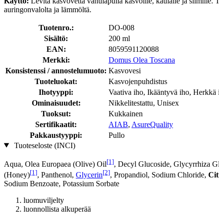
Käyttö:
Levitä kasvovettä vanulapulla kasvoille, kaulalle ja silmille. 
auringonvalolta ja lämmöltä.
Tuotenro.:
DO-008
Sisältö:
200 ml
EAN:
8059591120088
Merkki:
Domus Olea Toscana
Konsistenssi / annostelumuoto:
Kasvovesi
Tuoteluokat:
Kasvojenpuhdistus
Ihotyyppi:
Vaativa iho, Ikääntyvä iho, Herkkä 
Ominaisuudet:
Nikkelitestattu, Unisex
Tuoksut:
Kukkainen
Sertifikaatit:
AIAB
,
AsureQuality
Pakkaustyyppi:
Pullo
Tuoteseloste (INCI)
[1]
Aqua, Olea Europaea (Olive) Oil
, Decyl Glucoside, Glycyrrhiza Gl
[1]
[2]
(Honey)
, Panthenol,
Glycerin
, Propandiol, Sodium Chloride,
Cit
Sodium Benzoate, Potassium Sorbate
luomuviljelty
luonnollista alkuperää