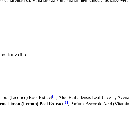
Toista tarvittaessa. Vältä suoraa kontaktia silmien kanssa. Jos kasvovettä
iho, Kuiva iho
[1]
[1]
abra (Licorice) Root Extract
, Aloe Barbadensis Leaf Juice
, Avena
[1]
rus Limon (Lemon) Peel Extract
, Parfum, Ascorbic Acid (Vitami