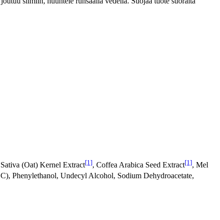
 joutuu silmiin, huuhtele runsaalla vedellä. Suojaa tuote suoralta
[1]
[1]
 Sativa (Oat) Kernel Extract
, Coffea Arabica Seed Extract
, Mel
n C), Phenylethanol, Undecyl Alcohol, Sodium Dehydroacetate,