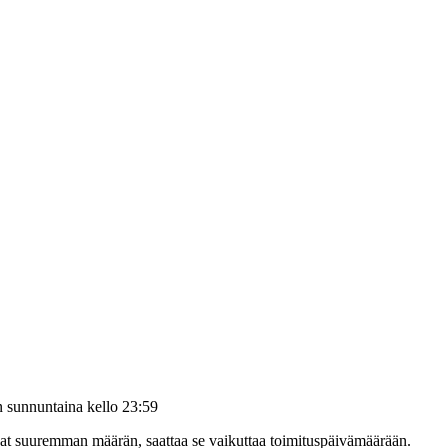
än
sunnuntaina kello 23:59
ilaat suuremman määrän, saattaa se vaikuttaa toimituspäivämäärään.