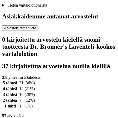
Tietoa vartalolotioneista
Asiakkaidemme antamat arvostelut
Arvostele tämä tuote
0 kirjoitettu arvostelu kielellä suomi
tuotteesta Dr. Bronner's Laventeli-kookos
vartalolotion
37 kirjoitettua arvostelua muilla kielillä
3,8
yhteensä 5 tähdestä
5 tähteä
21
(36%)
4 tähteä
12
(21%)
3 tähteä
16
(28%)
2 tähteä
7
(12%)
1 tähti
1
(1%)
57
arvostelua