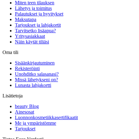
Miten teen tilauksen
Lähetys ja toimitus
Palautukset ja hyvitykset
Maksutapa
Tarjoukset ja lahjakortit
Tarvitsetko lisäapua?
Yritysasiakkaat
Näin käytät tiliäsi
Oma tili
Sisäänkirjautuminen
Rekisteröinti
Unohditko salasanasi?
Missä lähetykseni on?
Lunasta lahjakortti
Lisätietoja
beauty Blog
Ainesosat
Luonnonkosmetiikkasertifikaatit
Me ja ympäristömme
Tarjoukset