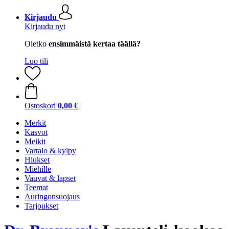
Kirjaudu
Kirjaudu nyt
Oletko
ensimmäistä kertaa täällä?
Luo tili
Ostoskori
0,00 €
Merkit
Kasvot
Meikit
Vartalo & kylpy
Hiukset
Miehille
Vauvat & lapset
Teemat
Auringonsuojaus
Tarjoukset