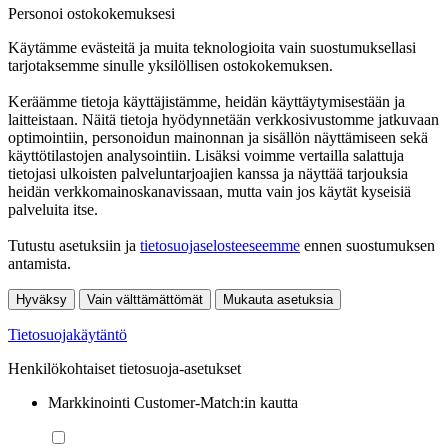
Personoi ostokokemuksesi
Käytämme evästeitä ja muita teknologioita vain suostumuksellasi
tarjotaksemme sinulle yksilöllisen ostokokemuksen.
Keräämme tietoja käyttäjistämme, heidän käyttäytymisestään ja
laitteistaan. Näitä tietoja hyödynnetään verkkosivustomme jatkuvaan
optimointiin, personoidun mainonnan ja sisällön näyttämiseen sekä
käyttötilastojen analysointiin. Lisäksi voimme vertailla salattuja
tietojasi ulkoisten palveluntarjoajien kanssa ja näyttää tarjouksia
heidän verkkomainoskanavissaan, mutta vain jos käytät kyseisiä
palveluita itse.
Tutustu asetuksiin ja
tietosuojaselosteeseemme
ennen suostumuksen
antamista.
Hyväksy
Vain välttämättömät
Mukauta asetuksia
Tietosuojakäytäntö
Henkilökohtaiset tietosuoja-asetukset
Markkinointi Customer-Match:in kautta