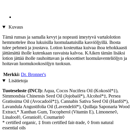
Kuvaus
Tämä runsas ja samalla kevyt ja nopeasti imeytyvä vartalolotion
hemmottelee ihoa lukuisilla luomulaatuisilla kasviöljyillä. Ihosta
tulee pehmeä ja joustava. Lotion kosteuttaa kuivaa ihoa tehokkaasti
jättämättä iholle kutenkaan rasvaista kalvoa. KAiken tämän lisäksi
lotion jättää iholle rauhoittavan ja eksoottiset luomulaventeliöljyn ja
hoitavan luomukookosöljyn tuoksun.
Merkki:
Dr. Bronner's
Lisätietoja
Tuoteseloste (INCI):
Aqua, Cocos Nucifera Oil (Kokosöl*‡),
Simmondsia Chinensis Seed Oil (Jojobaöl*), Alcohol*‡, Persea
Gratissima Oil (Avocadoöl*‡), Cannabis Sativa Seed Oil (Hanföl*),
Lavandula Angustifolia Oil (Lavendelöl*), Quillaja Saponaria Wood
Extract,* Xanthan Gum, Tocopherol (Vitamin E), Limonene◊,
Linalool◊, Geraniol◊, Coumarin◊
* certified organic, ‡ from certified fair-trade, ◊ from natural
essential oils