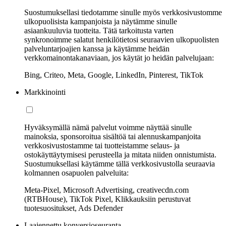
Suostumuksellasi tiedotamme sinulle myös verkkosivustomme
ulkopuolisista kampanjoista ja näytämme sinulle
asiaankuuluvia tuotteita. Tätä tarkoitusta varten
synkronoimme salatut henkilötietosi seuraavien ulkopuolisten
palveluntarjoajien kanssa ja käytämme heidän
verkkomainontakanaviaan, jos käytät jo heidän palvelujaan:
Bing, Criteo, Meta, Google, LinkedIn, Pinterest, TikTok
Markkinointi
Hyväksymällä nämä palvelut voimme näyttää sinulle
mainoksia, sponsoroitua sisältöä tai alennuskampanjoita
verkkosivustostamme tai tuotteistamme selaus- ja
ostokäyttäytymisesi perusteella ja mitata niiden onnistumista.
Suostumuksellasi käytämme tällä verkkosivustolla seuraavia
kolmannen osapuolen palveluita:
Meta-Pixel, Microsoft Advertising, creativecdn.com
(RTBHouse), TikTok Pixel, Klikkauksiin perustuvat
tuotesuositukset, Ads Defender
Laajennettu konversioseuranta