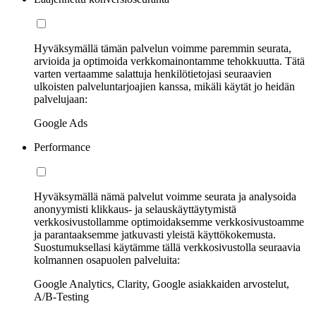
Hyväksymällä tämän palvelun voimme paremmin seurata,
arvioida ja optimoida verkkomainontamme tehokkuutta. Tätä
varten vertaamme salattuja henkilötietojasi seuraavien
ulkoisten palveluntarjoajien kanssa, mikäli käytät jo heidän
palvelujaan:
Google Ads
Performance
Hyväksymällä nämä palvelut voimme seurata ja analysoida
anonyymisti klikkaus- ja selauskäyttäytymistä
verkkosivustollamme optimoidaksemme verkkosivustoamme
ja parantaaksemme jatkuvasti yleistä käyttökokemusta.
Suostumuksellasi käytämme tällä verkkosivustolla seuraavia
kolmannen osapuolen palveluita:
Google Analytics, Clarity, Google asiakkaiden arvostelut,
A/B-Testing