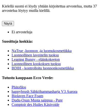
Kielellä suomi ei löydy yhtään kirjoitettua arvostelua, mutta 37
arvostelua löytyy muilla kielillä.
Näytä
Ei arvosteluja
Suosittuja luokkia:
NaTrue -luonnon -ja luomukosmetiikka
Luonnollinen laventelin tuoksu
Leaping Bunny - eläinkokeeton
Luonnollinen kookoksen tuoksu
BDIH - kontrolloitu luonnonkosmetiikka
Tutustu kauppaan Ecco Verde:
Phitofilos
happybrush Sähköhammasharja V3 Aurora
Biolaven Face Foam
Dudu-Osun Musta saippua - Pure
Comptoir des Huiles Käsivoide