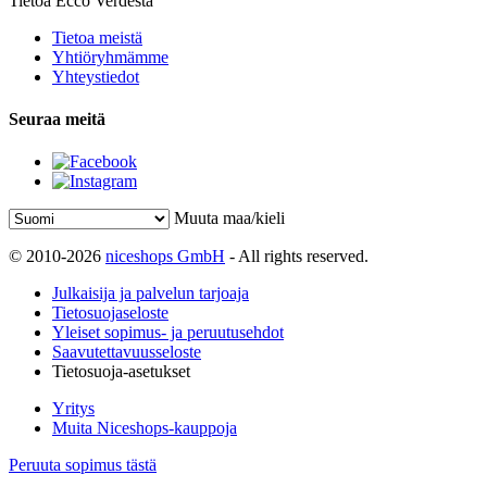
Tietoa Ecco Verdestä
Tietoa meistä
Yhtiöryhmämme
Yhteystiedot
Seuraa meitä
Muuta maa/kieli
© 2010-2026
niceshops GmbH
- All rights reserved.
Julkaisija ja palvelun tarjoaja
Tietosuojaseloste
Yleiset sopimus- ja peruutusehdot
Saavutettavuusseloste
Tietosuoja-asetukset
Yritys
Muita Niceshops-kauppoja
Peruuta sopimus tästä