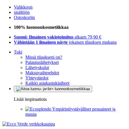
Valikkoon
sisältöön
Ostoskoriin
100% luonnonkosmetiikkaa
Suomi: Ilmainen vakiotoimitus
alkaen 79,90 €
Vähintään 1 ilmainen näyte
jokaisen tilauksen mukana
Tuki
Missä tilaukseni on?
Palautuslähetykset
Lähetyskulut
Maksuvaihtoehdot
Yhteystiedot
Kaikki asiakastukiaiheet
Lisää inspiraatiota
Ympäristöystävälliset pesuaineet ja
muuta