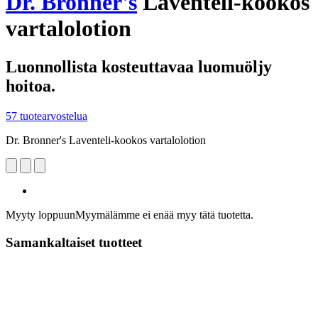
Dr. Bronner's
Laventeli-kookos
vartalolotion
Luonnollista kosteuttavaa luomuöljy
hoitoa.
57 tuotearvostelua
Dr. Bronner's Laventeli-kookos vartalolotion
Myyty loppuun
Myymälämme ei enää myy tätä tuotetta.
Samankaltaiset tuotteet