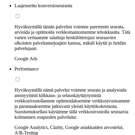
Laajennettu konversioseuranta
Hyväksymällä tämän palvelun voimme paremmin seurata,
arvioida ja optimoida verkkomainontamme tehokkuutta. Tätä
varten vertaamme salattuja henkilötietojasi seuraavien
ulkoisten palveluntarjoajien kanssa, mikäli käytät jo heidän
palvelujaan:
Google Ads
Performance
Hyväksymällä nämä palvelut voimme seurata ja analysoida
anonyymisti klikkaus- ja selauskäyttäytymistä
verkkosivustollamme optimoidaksemme verkkosivustoamme
ja parantaaksemme jatkuvasti yleistä käyttökokemusta.
Suostumuksellasi käytämme tällä verkkosivustolla seuraavia
kolmannen osapuolen palveluita:
Google Analytics, Clarity, Google asiakkaiden arvostelut,
A/B-Testing