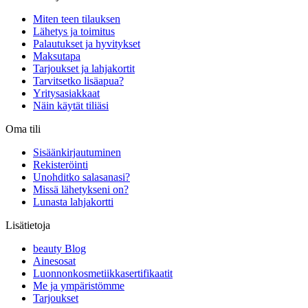
Miten teen tilauksen
Lähetys ja toimitus
Palautukset ja hyvitykset
Maksutapa
Tarjoukset ja lahjakortit
Tarvitsetko lisäapua?
Yritysasiakkaat
Näin käytät tiliäsi
Oma tili
Sisäänkirjautuminen
Rekisteröinti
Unohditko salasanasi?
Missä lähetykseni on?
Lunasta lahjakortti
Lisätietoja
beauty Blog
Ainesosat
Luonnonkosmetiikkasertifikaatit
Me ja ympäristömme
Tarjoukset