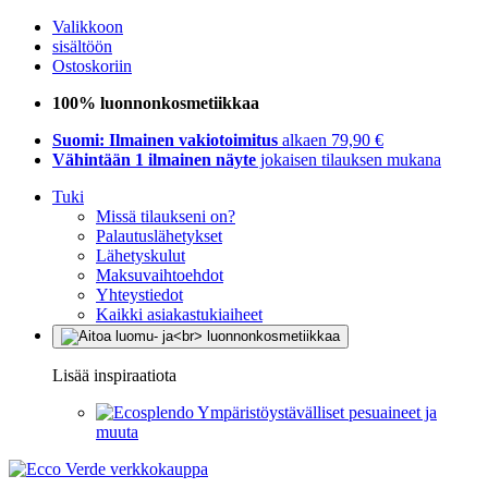
Valikkoon
sisältöön
Ostoskoriin
100% luonnonkosmetiikkaa
Suomi: Ilmainen vakiotoimitus
alkaen 79,90 €
Vähintään 1 ilmainen näyte
jokaisen tilauksen mukana
Tuki
Missä tilaukseni on?
Palautuslähetykset
Lähetyskulut
Maksuvaihtoehdot
Yhteystiedot
Kaikki asiakastukiaiheet
Lisää inspiraatiota
Ympäristöystävälliset pesuaineet ja
muuta