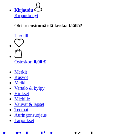
Kirjaudu
Kirjaudu nyt
Oletko
ensimmäistä kertaa täällä?
Luo tili
Ostoskori
0,00 €
Merkit
Kasvot
Meikit
Vartalo & kylpy
Hiukset
Miehille
Vauvat & lapset
Teemat
Auringonsuojaus
Tarjoukset