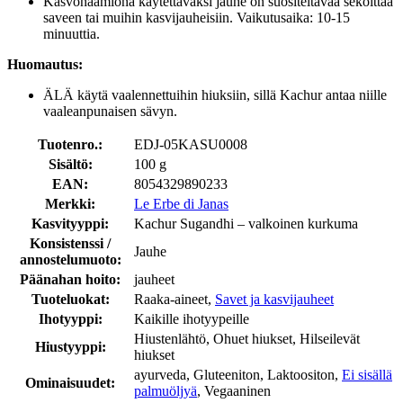
Kasvonaamiona käytettäväksi jauhe on suositeltavaa sekoittaa
saveen tai muihin kasvijauheisiin. Vaikutusaika: 10-15
minuuttia.
Huomautus:
ÄLÄ käytä vaalennettuihin hiuksiin, sillä Kachur antaa niille
vaaleanpunaisen sävyn.
Tuotenro.:
EDJ-05KASU0008
Sisältö:
100 g
EAN:
8054329890233
Merkki:
Le Erbe di Janas
Kasvityyppi:
Kachur Sugandhi – valkoinen kurkuma
Konsistenssi /
Jauhe
annostelumuoto:
Päänahan hoito:
jauheet
Tuoteluokat:
Raaka-aineet,
Savet ja kasvijauheet
Ihotyyppi:
Kaikille ihotyypeille
Hiustenlähtö, Ohuet hiukset, Hilseilevät
Hiustyyppi:
hiukset
ayurveda, Gluteeniton, Laktoositon,
Ei sisällä
Ominaisuudet:
palmuöljyä
, Vegaaninen