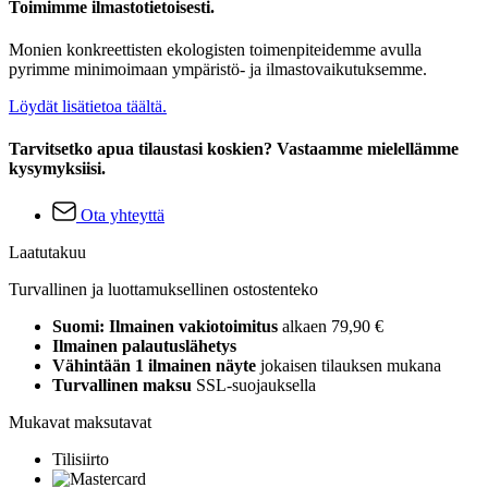
Toimimme ilmastotietoisesti.
Monien konkreettisten ekologisten toimenpiteidemme avulla
pyrimme minimoimaan ympäristö- ja ilmastovaikutuksemme.
Löydät lisätietoa täältä.
Tarvitsetko apua tilaustasi koskien? Vastaamme mielellämme
kysymyksiisi.
Ota yhteyttä
Laatutakuu
Turvallinen ja luottamuksellinen ostostenteko
Suomi: Ilmainen vakiotoimitus
alkaen 79,90 €
Ilmainen palautuslähetys
Vähintään 1 ilmainen näyte
jokaisen tilauksen mukana
Turvallinen maksu
SSL-suojauksella
Mukavat maksutavat
Tilisiirto