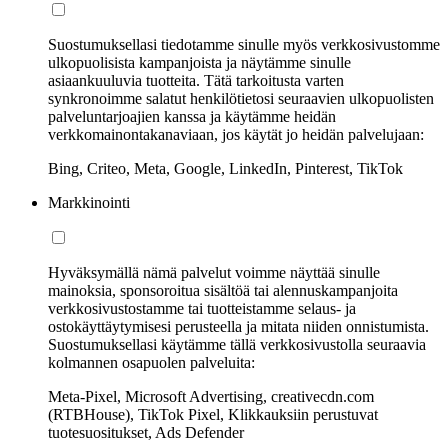
Suostumuksellasi tiedotamme sinulle myös verkkosivustomme
ulkopuolisista kampanjoista ja näytämme sinulle
asiaankuuluvia tuotteita. Tätä tarkoitusta varten
synkronoimme salatut henkilötietosi seuraavien ulkopuolisten
palveluntarjoajien kanssa ja käytämme heidän
verkkomainontakanaviaan, jos käytät jo heidän palvelujaan:
Bing, Criteo, Meta, Google, LinkedIn, Pinterest, TikTok
Markkinointi
Hyväksymällä nämä palvelut voimme näyttää sinulle
mainoksia, sponsoroitua sisältöä tai alennuskampanjoita
verkkosivustostamme tai tuotteistamme selaus- ja
ostokäyttäytymisesi perusteella ja mitata niiden onnistumista.
Suostumuksellasi käytämme tällä verkkosivustolla seuraavia
kolmannen osapuolen palveluita:
Meta-Pixel, Microsoft Advertising, creativecdn.com
(RTBHouse), TikTok Pixel, Klikkauksiin perustuvat
tuotesuositukset, Ads Defender