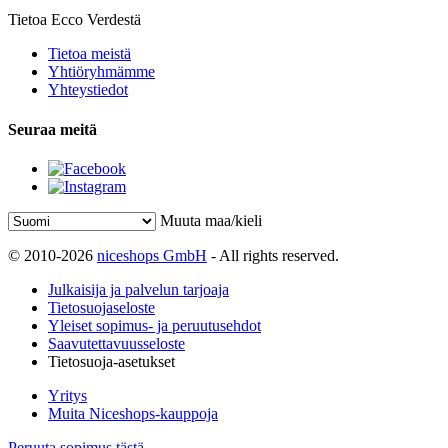
Tietoa Ecco Verdestä
Tietoa meistä
Yhtiöryhmämme
Yhteystiedot
Seuraa meitä
Muuta maa/kieli
© 2010-2026
niceshops GmbH
- All rights reserved.
Julkaisija ja palvelun tarjoaja
Tietosuojaseloste
Yleiset sopimus- ja peruutusehdot
Saavutettavuusseloste
Tietosuoja-asetukset
Yritys
Muita Niceshops-kauppoja
Peruuta sopimus tästä