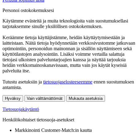
Personoi ostokokemuksesi
Käytämme evästeitä ja muita teknologioita vain suostumuksellasi
tarjotaksemme sinulle yksilöllisen ostokokemuksen.
Keräämme tietoja käyttäjistämme, heidän käyttäytymisestään ja
laitteistaan. Näitä tietoja hyödynnetään verkkosivustomme jatkuvaan
optimointiin, personoidun mainonnan ja sisällön näyttämiseen sekä
käyttötilastojen analysointiin. Lisäksi voimme vertailla salattuja
tietojasi ulkoisten palveluntarjoajien kanssa ja näyttää tarjouksia
heidän verkkomainoskanavissaan, mutta vain jos käytät kyseisiä
palveluita itse.
Tutustu asetuksiin ja
tietosuojaselosteeseemme
ennen suostumuksen
antamista.
Hyväksy
Vain välttämättömät
Mukauta asetuksia
Tietosuojakäytäntö
Henkilökohtaiset tietosuoja-asetukset
Markkinointi Customer-Match:in kautta