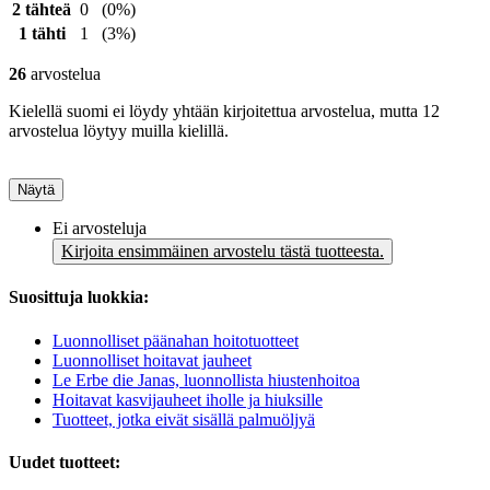
2 tähteä
0
(0%)
1 tähti
1
(3%)
26
arvostelua
Kielellä suomi ei löydy yhtään kirjoitettua arvostelua, mutta 12
arvostelua löytyy muilla kielillä.
Näytä
Ei arvosteluja
Kirjoita ensimmäinen arvostelu tästä tuotteesta.
Suosittuja luokkia:
Luonnolliset päänahan hoitotuotteet
Luonnolliset hoitavat jauheet
Le Erbe die Janas, luonnollista hiustenhoitoa
Hoitavat kasvijauheet iholle ja hiuksille
Tuotteet, jotka eivät sisällä palmuöljyä
Uudet tuotteet: