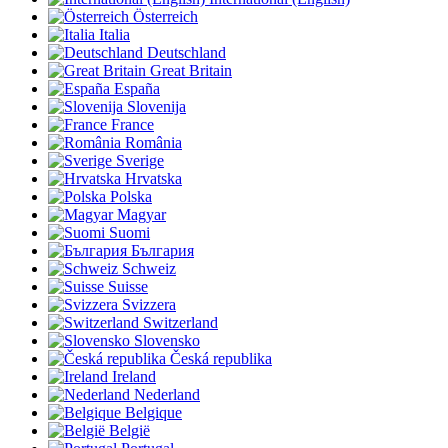
Österreich
Italia
Deutschland
Great Britain
España
Slovenija
France
România
Sverige
Hrvatska
Polska
Magyar
Suomi
България
Schweiz
Suisse
Svizzera
Switzerland
Slovensko
Česká republika
Ireland
Nederland
Belgique
België