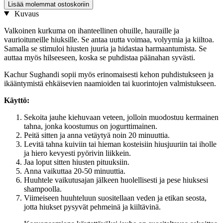
Lisää molemmat ostoskoriin
Kuvaus
Valkoinen kurkuma on ihanteellinen ohuille, hauraille ja
vaurioituneille hiuksille. Se antaa uutta voimaa, volyymia ja kiiltoa.
Samalla se stimuloi hiusten juuria ja hidastaa harmaantumista. Se
auttaa myös hilseeseen, koska se puhdistaa päänahan syvästi.
Kachur Sughandi sopii myös erinomaisesti kehon puhdistukseen ja
ikääntymistä ehkäisevien naamioiden tai kuorintojen valmistukseen.
Käyttö:
Sekoita jauhe kiehuvaan veteen, jolloin muodostuu kermainen
tahna, jonka koostumus on jogurttimainen.
Peitä sitten ja anna vetäytyä noin 20 minuuttia.
Levitä tahna kuiviin tai hieman kosteisiin hiusjuuriin tai iholle
ja hiero kevyesti pyörivin liikkein.
Jaa loput sitten hiusten pituuksiin.
Anna vaikuttaa 20-50 minuuttia.
Huuhtele vaikutusajan jälkeen huolellisesti ja pese hiuksesi
shampoolla.
Viimeiseen huuhteluun suositellaan veden ja etikan seosta,
jotta hiukset pysyvät pehmeinä ja kiiltävinä.