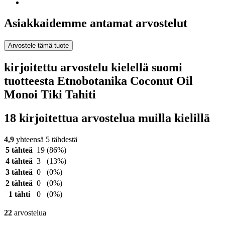
Asiakkaidemme antamat arvostelut
Arvostele tämä tuote
kirjoitettu arvostelu kielellä suomi
tuotteesta Etnobotanika Coconut Oil
Monoi Tiki Tahiti
18 kirjoitettua arvostelua muilla kielillä
4,9
yhteensä 5 tähdestä
5 tähteä
19
(86%)
4 tähteä
3
(13%)
3 tähteä
0
(0%)
2 tähteä
0
(0%)
1 tähti
0
(0%)
22
arvostelua