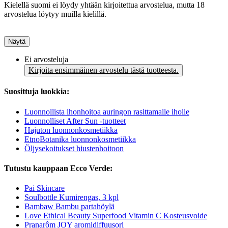
Kielellä suomi ei löydy yhtään kirjoitettua arvostelua, mutta 18
arvostelua löytyy muilla kielillä.
Näytä
Ei arvosteluja
Kirjoita ensimmäinen arvostelu tästä tuotteesta.
Suosittuja luokkia:
Luonnollista ihonhoitoa auringon rasittamalle iholle
Luonnolliset After Sun -tuotteet
Hajuton luonnonkosmetiikka
EtnoBotanika luonnonkosmetiikka
Öljysekoitukset hiustenhoitoon
Tutustu kauppaan Ecco Verde:
Pai Skincare
Soulbottle Kumirengas, 3 kpl
Bambaw Bambu partahöylä
Love Ethical Beauty Superfood Vitamin C Kosteusvoide
Pranarôm JOY aromidiffuusori