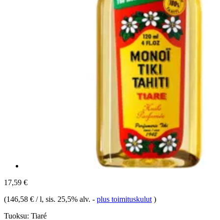
17,59 €
(
146,58 € / l
, sis. 25,5% alv.
-
plus toimituskulut
)
Tuoksu:
Tiaré