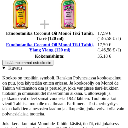
Etnobotanika Coconut Oil Monoi Tiki Tahiti,
17,59 €
Tiaré (120 ml)
(146,58 € / l)
Etnobotanika Coconut Oil Monoi Tiki Tahiti,
17,59 €
Ylang Ylang (120 ml)
(146,58 € / l)
Kokonaishinta:
35,18 €
Lisää molemmat ostoskoriin
Kuvaus
Kookos on tropiikin symboli. Ranskan Polynesiassa kookospalmu
on puu, jota käytetään eniten arjessa. Ja kookosöljy on Monoi de
Tahitin välttämätön osa ja perusöljy, joka vangitsee tiaré-kukkien
tuoksun ja ominaisuudet maseroinnin aikana. Uuttoresepti ja
pakkaus ovat olleet samat vuodesta 1942 lähtien. Tuolloin alkoi
vienti Tahitista muualle maailmaan. Parfumeria Tiki -perheyritys
takaa kaikkien ainesosien laadun ja alkuperän, jotka voivat olla vain
polynesialaisia tuotteita.
Joka kerta kun otat Monoi de Tahitin käsiisi, tiedät, että jokaisessa