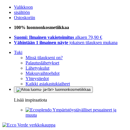
Valikkoon
sisältöön
Ostoskoriin
100% luonnonkosmetiikkaa
Suomi: Ilmainen vakiotoimitus
alkaen 79,90 €
Vähintään 1 ilmainen näyte
jokaisen tilauksen mukana
Tuki
Missä tilaukseni on?
Palautuslähetykset
Lähetyskulut
Maksuvaihtoehdot
Yhteystiedot
Kaikki asiakastukiaiheet
Lisää inspiraatiota
Ympäristöystävälliset pesuaineet ja
muuta