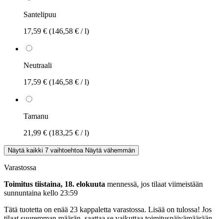
Santelipuu
17,59 €
(146,58 € / l)
Neutraali
17,59 €
(146,58 € / l)
Tamanu
21,99 €
(183,25 € / l)
Näytä kaikki 7 vaihtoehtoa
Näytä vähemmän
Varastossa
Toimitus tiistaina, 18. elokuuta
mennessä, jos tilaat viimeistään
sunnuntaina kello 23:59
Tätä tuotetta on enää 23 kappaletta varastossa. Lisää on tulossa! Jos
tilaat suuremman määrän, saattaa se vaikuttaa toimituspäivämäärään.