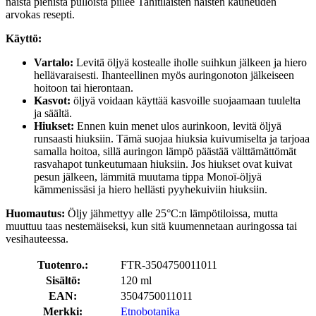
näistä pienistä pulloista piilee Tahitilaisten naisten kauneuden
arvokas resepti.
Käyttö:
Vartalo:
Levitä öljyä kostealle iholle suihkun jälkeen ja hiero
hellävaraisesti. Ihanteellinen myös auringonoton jälkeiseen
hoitoon tai hierontaan.
Kasvot:
öljyä voidaan käyttää kasvoille suojaamaan tuulelta
ja säältä.
Hiukset:
Ennen kuin menet ulos aurinkoon, levitä öljyä
runsaasti hiuksiin. Tämä suojaa hiuksia kuivumiselta ja tarjoaa
samalla hoitoa, sillä auringon lämpö päästää välttämättömät
rasvahapot tunkeutumaan hiuksiin. Jos hiukset ovat kuivat
pesun jälkeen, lämmitä muutama tippa Monoï-öljyä
kämmenissäsi ja hiero hellästi pyyhekuiviin hiuksiin.
Huomautus:
Öljy jähmettyy alle 25°C:n lämpötiloissa, mutta
muuttuu taas nestemäiseksi, kun sitä kuumennetaan auringossa tai
vesihauteessa.
Tuotenro.:
FTR-3504750011011
Sisältö:
120 ml
EAN:
3504750011011
Merkki:
Etnobotanika