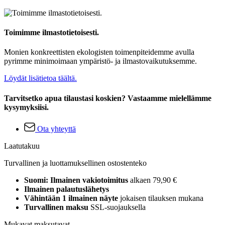
Toimimme ilmastotietoisesti.
Monien konkreettisten ekologisten toimenpiteidemme avulla
pyrimme minimoimaan ympäristö- ja ilmastovaikutuksemme.
Löydät lisätietoa täältä.
Tarvitsetko apua tilaustasi koskien? Vastaamme mielellämme
kysymyksiisi.
Ota yhteyttä
Laatutakuu
Turvallinen ja luottamuksellinen ostostenteko
Suomi: Ilmainen vakiotoimitus
alkaen 79,90 €
Ilmainen palautuslähetys
Vähintään 1 ilmainen näyte
jokaisen tilauksen mukana
Turvallinen maksu
SSL-suojauksella
Mukavat maksutavat