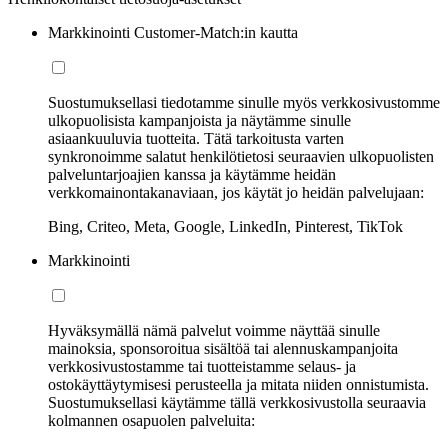
Markkinointi Customer-Match:in kautta
Suostumuksellasi tiedotamme sinulle myös verkkosivustomme
ulkopuolisista kampanjoista ja näytämme sinulle
asiaankuuluvia tuotteita. Tätä tarkoitusta varten
synkronoimme salatut henkilötietosi seuraavien ulkopuolisten
palveluntarjoajien kanssa ja käytämme heidän
verkkomainontakanaviaan, jos käytät jo heidän palvelujaan:
Bing, Criteo, Meta, Google, LinkedIn, Pinterest, TikTok
Markkinointi
Hyväksymällä nämä palvelut voimme näyttää sinulle
mainoksia, sponsoroitua sisältöä tai alennuskampanjoita
verkkosivustostamme tai tuotteistamme selaus- ja
ostokäyttäytymisesi perusteella ja mitata niiden onnistumista.
Suostumuksellasi käytämme tällä verkkosivustolla seuraavia
kolmannen osapuolen palveluita: