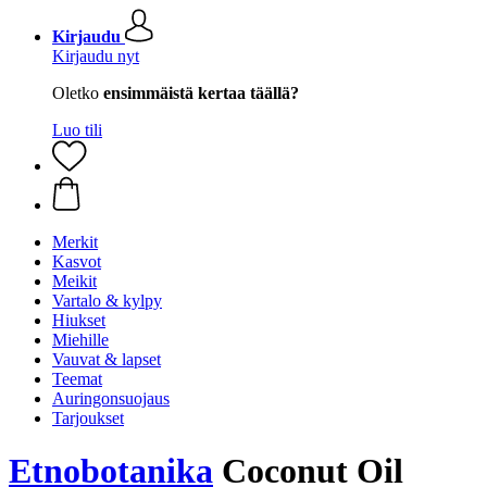
Kirjaudu
Kirjaudu nyt
Oletko
ensimmäistä kertaa täällä?
Luo tili
Merkit
Kasvot
Meikit
Vartalo & kylpy
Hiukset
Miehille
Vauvat & lapset
Teemat
Auringonsuojaus
Tarjoukset
Etnobotanika
Coconut Oil