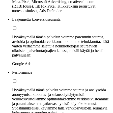
Meta-Pixel, Microsoft Advertising, creativecdn.com
(RTBHouse), TikTok Pixel, Klikkauksiin perustuvat
tuotesuositukset, Ads Defender
Laajennettu konversioseuranta
Hyväksymällä tämän palvelun voimme paremmin seurata,
arvioida ja optimoida verkkomainontamme tehokkuutta. Tätä
varten vertaamme salattuja henkilötietojasi seuraavien
ulkoisten palveluntarjoajien kanssa, mikäli käytät jo heidän
palvelujaan:
Google Ads
Performance
Hyväksymällä nämä palvelut voimme seurata ja analysoida
anonyymisti klikkaus- ja selauskäyttäytymistä
verkkosivustollamme optimoidaksemme verkkosivustoamme
ja parantaaksemme jatkuvasti yleistä käyttökokemusta.
Suostumuksellasi käytämme tällä verkkosivustolla seuraavia
kolmannen osapuolen palveluita: