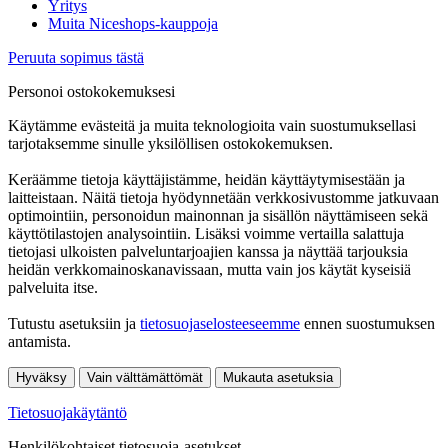
Yritys
Muita Niceshops-kauppoja
Peruuta sopimus tästä
Personoi ostokokemuksesi
Käytämme evästeitä ja muita teknologioita vain suostumuksellasi
tarjotaksemme sinulle yksilöllisen ostokokemuksen.
Keräämme tietoja käyttäjistämme, heidän käyttäytymisestään ja
laitteistaan. Näitä tietoja hyödynnetään verkkosivustomme jatkuvaan
optimointiin, personoidun mainonnan ja sisällön näyttämiseen sekä
käyttötilastojen analysointiin. Lisäksi voimme vertailla salattuja
tietojasi ulkoisten palveluntarjoajien kanssa ja näyttää tarjouksia
heidän verkkomainoskanavissaan, mutta vain jos käytät kyseisiä
palveluita itse.
Tutustu asetuksiin ja
tietosuojaselosteeseemme
ennen suostumuksen
antamista.
Hyväksy
Vain välttämättömät
Mukauta asetuksia
Tietosuojakäytäntö
Henkilökohtaiset tietosuoja-asetukset