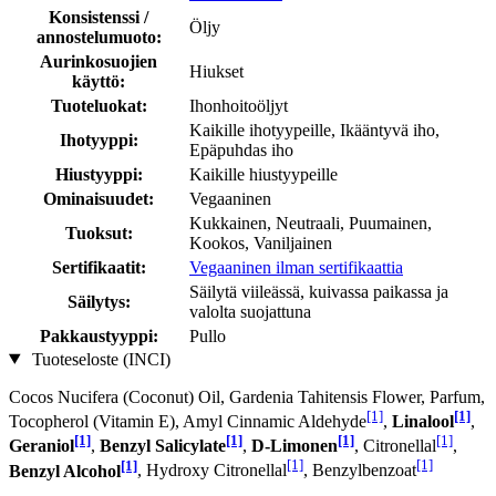
Konsistenssi /
Öljy
annostelumuoto:
Aurinkosuojien
Hiukset
käyttö:
Tuoteluokat:
Ihonhoitoöljyt
Kaikille ihotyypeille, Ikääntyvä iho,
Ihotyyppi:
Epäpuhdas iho
Hiustyyppi:
Kaikille hiustyypeille
Ominaisuudet:
Vegaaninen
Kukkainen, Neutraali, Puumainen,
Tuoksut:
Kookos, Vaniljainen
Sertifikaatit:
Vegaaninen ilman sertifikaattia
Säilytä viileässä, kuivassa paikassa ja
Säilytys:
valolta suojattuna
Pakkaustyyppi:
Pullo
Tuoteseloste (INCI)
Cocos Nucifera (Coconut) Oil, Gardenia Tahitensis Flower, Parfum,
[1]
[1]
Tocopherol (Vitamin E), Amyl Cinnamic Aldehyde
,
Linalool
,
[1]
[1]
[1]
[1]
Geraniol
,
Benzyl Salicylate
,
D-Limonen
, Citronellal
,
[1]
[1]
[1]
Benzyl Alcohol
, Hydroxy Citronellal
, Benzylbenzoat