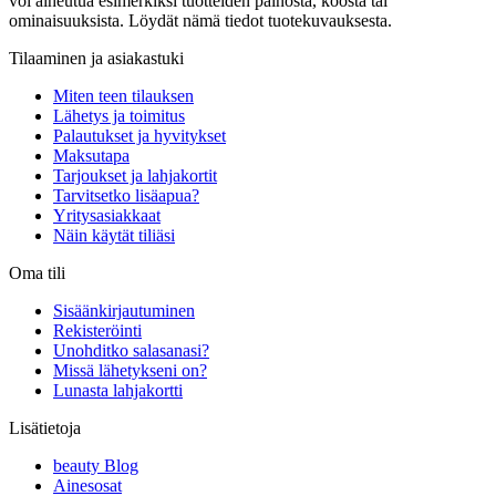
voi aiheutua esimerkiksi tuotteiden painosta, koosta tai
ominaisuuksista. Löydät nämä tiedot tuotekuvauksesta.
Tilaaminen ja asiakastuki
Miten teen tilauksen
Lähetys ja toimitus
Palautukset ja hyvitykset
Maksutapa
Tarjoukset ja lahjakortit
Tarvitsetko lisäapua?
Yritysasiakkaat
Näin käytät tiliäsi
Oma tili
Sisäänkirjautuminen
Rekisteröinti
Unohditko salasanasi?
Missä lähetykseni on?
Lunasta lahjakortti
Lisätietoja
beauty Blog
Ainesosat