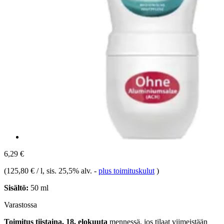
6,29 €
(
125,80 € / l
, sis. 25,5% alv.
-
plus toimituskulut
)
Sisältö:
50 ml
Varastossa
Toimitus tiistaina, 18. elokuuta
mennessä, jos tilaat viimeistään