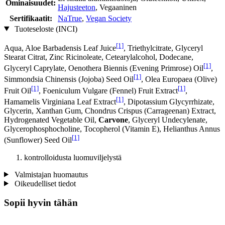
Ominaisuudet:
Hajusteeton
, Vegaaninen
Sertifikaatit:
NaTrue
,
Vegan Society
Tuoteseloste (INCI)
[1]
Aqua, Aloe Barbadensis Leaf Juice
, Triethylcitrate, Glyceryl
Stearat Citrat, Zinc Ricinoleate, Cetearylalcohol, Dodecane,
[1]
Glyceryl Caprylate, Oenothera Biennis (Evening Primrose) Oil
,
[1]
Simmondsia Chinensis (Jojoba) Seed Oil
, Olea Europaea (Olive)
[1]
[1]
Fruit Oil
, Foeniculum Vulgare (Fennel) Fruit Extract
,
[1]
Hamamelis Virginiana Leaf Extract
, Dipotassium Glycyrrhizate,
Glycerin, Xanthan Gum, Chondrus Crispus (Carrageenan) Extract,
Hydrogenated Vegetable Oil,
Carvone
, Glyceryl Undecylenate,
Glycerophosphocholine, Tocopherol (Vitamin E), Helianthus Annus
[1]
(Sunflower) Seed Oil
kontrolloidusta luomuviljelystä
Valmistajan huomautus
Oikeudelliset tiedot
Sopii hyvin tähän