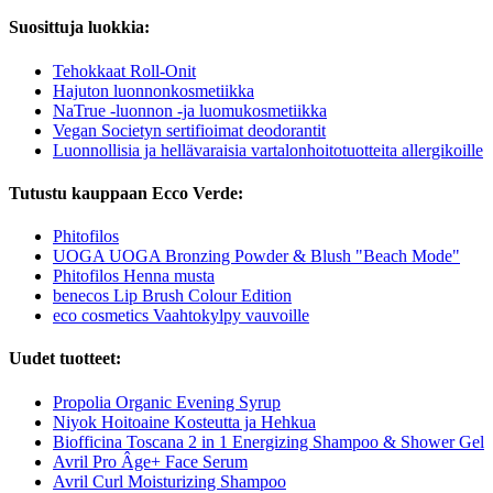
Suosittuja luokkia:
Tehokkaat Roll-Onit
Hajuton luonnonkosmetiikka
NaTrue -luonnon -ja luomukosmetiikka
Vegan Societyn sertifioimat deodorantit
Luonnollisia ja hellävaraisia vartalonhoitotuotteita allergikoille
Tutustu kauppaan Ecco Verde:
Phitofilos
UOGA UOGA Bronzing Powder & Blush "Beach Mode"
Phitofilos Henna musta
benecos Lip Brush Colour Edition
eco cosmetics Vaahtokylpy vauvoille
Uudet tuotteet:
Propolia Organic Evening Syrup
Niyok Hoitoaine Kosteutta ja Hehkua
Biofficina Toscana 2 in 1 Energizing Shampoo & Shower Gel
Avril Pro Âge+ Face Serum
Avril Curl Moisturizing Shampoo