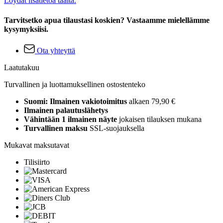
Löydät lisätietoa täältä.
Tarvitsetko apua tilaustasi koskien? Vastaamme mielellämme
kysymyksiisi.
Ota yhteyttä
Laatutakuu
Turvallinen ja luottamuksellinen ostostenteko
Suomi: Ilmainen vakiotoimitus
alkaen 79,90 €
Ilmainen palautuslähetys
Vähintään 1 ilmainen näyte
jokaisen tilauksen mukana
Turvallinen maksu
SSL-suojauksella
Mukavat maksutavat
Tilisiirto