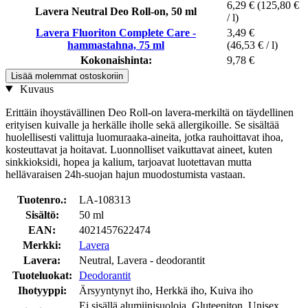
6,29 €
(125,80 €
Lavera Neutral Deo Roll-on, 50 ml
/ l)
Lavera Fluoriton Complete Care -
3,49 €
hammastahna, 75 ml
(46,53 € / l)
Kokonaishinta:
9,78 €
Lisää molemmat ostoskoriin
Kuvaus
Erittäin ihoystävällinen Deo Roll-on lavera-merkiltä on täydellinen
erityisen kuivalle ja herkälle iholle sekä allergikoille. Se sisältää
huolellisesti valittuja luomuraaka-aineita, jotka rauhoittavat ihoa,
kosteuttavat ja hoitavat. Luonnolliset vaikuttavat aineet, kuten
sinkkioksidi, hopea ja kalium, tarjoavat luotettavan mutta
hellävaraisen 24h-suojan hajun muodostumista vastaan.
Tuotenro.:
LA-108313
Sisältö:
50 ml
EAN:
4021457622474
Merkki:
Lavera
Lavera:
Neutral, Lavera - deodorantit
Tuoteluokat:
Deodorantit
Ihotyyppi:
Ärsyyntynyt iho, Herkkä iho, Kuiva iho
Ei sisällä alumiinisuoloja, Gluteeniton, Unisex,