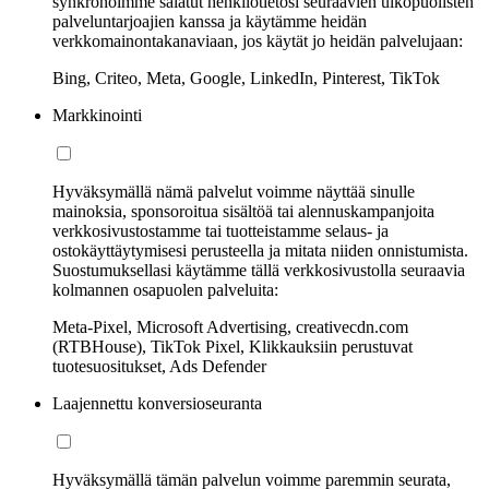
synkronoimme salatut henkilötietosi seuraavien ulkopuolisten
palveluntarjoajien kanssa ja käytämme heidän
verkkomainontakanaviaan, jos käytät jo heidän palvelujaan:
Bing, Criteo, Meta, Google, LinkedIn, Pinterest, TikTok
Markkinointi
Hyväksymällä nämä palvelut voimme näyttää sinulle
mainoksia, sponsoroitua sisältöä tai alennuskampanjoita
verkkosivustostamme tai tuotteistamme selaus- ja
ostokäyttäytymisesi perusteella ja mitata niiden onnistumista.
Suostumuksellasi käytämme tällä verkkosivustolla seuraavia
kolmannen osapuolen palveluita:
Meta-Pixel, Microsoft Advertising, creativecdn.com
(RTBHouse), TikTok Pixel, Klikkauksiin perustuvat
tuotesuositukset, Ads Defender
Laajennettu konversioseuranta
Hyväksymällä tämän palvelun voimme paremmin seurata,