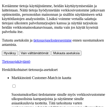
Keräämme tietoja käyttäjistämme, heidän käyttäytymisestään ja
laitteistaan. Näitä tietoja hyödynnetään verkkosivustomme jatkuvaan
optimointiin, personoidun mainonnan ja sisällön näyttämiseen sekä
käyttötilastojen analysointiin. Lisäksi voimme vertailla salattuja
tietojasi ulkoisten palveluntarjoajien kanssa ja näyttää tarjouksia
heidän verkkomainoskanavissaan, mutta vain jos käytät kyseisiä
palveluita itse.
Tutustu asetuksiin ja
tietosuojaselosteeseemme
ennen suostumuksen
antamista.
Hyväksy
Vain välttämättömät
Mukauta asetuksia
Tietosuojakäytäntö
Henkilökohtaiset tietosuoja-asetukset
Markkinointi Customer-Match:in kautta
Suostumuksellasi tiedotamme sinulle myös verkkosivustomme
ulkopuolisista kampanjoista ja näytämme sinulle
asiaankuuluvia tuotteita. Tätä tarkoitusta varten