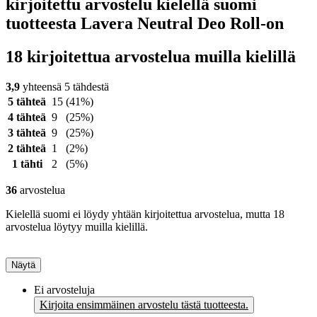
kirjoitettu arvostelu kielellä suomi
tuotteesta Lavera Neutral Deo Roll-on
18 kirjoitettua arvostelua muilla kielillä
3,9
yhteensä 5 tähdestä
5 tähteä
15
(41%)
4 tähteä
9
(25%)
3 tähteä
9
(25%)
2 tähteä
1
(2%)
1 tähti
2
(5%)
36
arvostelua
Kielellä suomi ei löydy yhtään kirjoitettua arvostelua, mutta 18
arvostelua löytyy muilla kielillä.
Näytä
Ei arvosteluja
Kirjoita ensimmäinen arvostelu tästä tuotteesta.