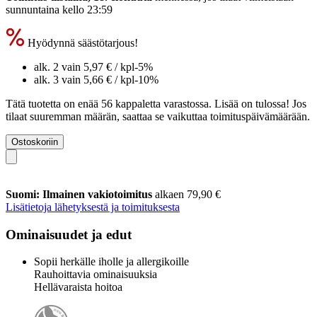
sunnuntaina kello 23:59
Hyödynnä säästötarjous!
alk. 2 vain
5,97 €
/ kpl
-5%
alk. 3 vain
5,66 €
/ kpl
-10%
Tätä tuotetta on enää 56 kappaletta varastossa. Lisää on tulossa! Jos
tilaat suuremman määrän, saattaa se vaikuttaa toimituspäivämäärään.
Ostoskoriin
Suomi: Ilmainen vakiotoimitus
alkaen 79,90 €
Lisätietoja lähetyksestä ja toimituksesta
Ominaisuudet ja edut
Sopii herkälle iholle ja allergikoille
Rauhoittavia ominaisuuksia
Hellävaraista hoitoa