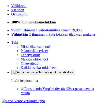
Valikkoon
sisältöön
Ostoskoriin
100% luonnonkosmetiikkaa
Suomi: Ilmainen vakiotoimitus
alkaen 79,90 €
Vähintään 1 ilmainen näyte
jokaisen tilauksen mukana
Tuki
Missä tilaukseni on?
Palautuslähetykset
Lähetyskulut
Maksuvaihtoehdot
Yhteystiedot
Kaikki asiakastukiaiheet
Lisää inspiraatiota
Ympäristöystävälliset pesuaineet ja
muuta