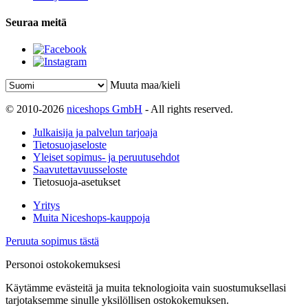
Seuraa meitä
Muuta maa/kieli
© 2010-2026
niceshops GmbH
- All rights reserved.
Julkaisija ja palvelun tarjoaja
Tietosuojaseloste
Yleiset sopimus- ja peruutusehdot
Saavutettavuusseloste
Tietosuoja-asetukset
Yritys
Muita Niceshops-kauppoja
Peruuta sopimus tästä
Personoi ostokokemuksesi
Käytämme evästeitä ja muita teknologioita vain suostumuksellasi
tarjotaksemme sinulle yksilöllisen ostokokemuksen.