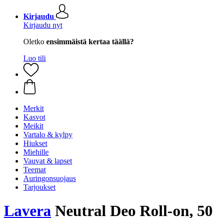
Kirjaudu
Kirjaudu nyt
Oletko
ensimmäistä kertaa täällä?
Luo tili
Merkit
Kasvot
Meikit
Vartalo & kylpy
Hiukset
Miehille
Vauvat & lapset
Teemat
Auringonsuojaus
Tarjoukset
Lavera
Neutral Deo Roll-on, 50