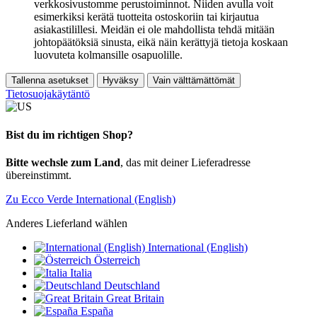
verkkosivustomme perustoiminnot. Niiden avulla voit
esimerkiksi kerätä tuotteita ostoskoriin tai kirjautua
asiakastilillesi. Meidän ei ole mahdollista tehdä mitään
johtopäätöksiä sinusta, eikä näin kerättyjä tietoja koskaan
luovuteta kolmansille osapuolille.
Tallenna asetukset
Hyväksy
Vain välttämättömät
Tietosuojakäytäntö
Bist du im richtigen Shop?
Bitte wechsle zum Land
, das mit deiner Lieferadresse
übereinstimmt.
Zu Ecco Verde International (English)
Anderes Lieferland wählen
International (English)
Österreich
Italia
Deutschland
Great Britain
España