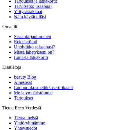
Tarjoukset ja lahjakortit
Tarvitsetko lisäapua?
Yritysasiakkaat
Näin käytät tiliäsi
Oma tili
Sisäänkirjautuminen
Rekisteröinti
Unohditko salasanasi?
Missä lähetykseni on?
Lunasta lahjakortti
Lisätietoja
beauty Blog
Ainesosat
Luonnonkosmetiikkasertifikaatit
Me ja ympäristömme
Tarjoukset
Tietoa Ecco Verdestä
Tietoa meistä
Yhtiöryhmämme
Yhteystiedot