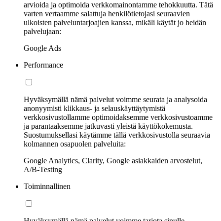
arvioida ja optimoida verkkomainontamme tehokkuutta. Tätä
varten vertaamme salattuja henkilötietojasi seuraavien
ulkoisten palveluntarjoajien kanssa, mikäli käytät jo heidän
palvelujaan:
Google Ads
Performance
Hyväksymällä nämä palvelut voimme seurata ja analysoida
anonyymisti klikkaus- ja selauskäyttäytymistä
verkkosivustollamme optimoidaksemme verkkosivustoamme
ja parantaaksemme jatkuvasti yleistä käyttökokemusta.
Suostumuksellasi käytämme tällä verkkosivustolla seuraavia
kolmannen osapuolen palveluita:
Google Analytics, Clarity, Google asiakkaiden arvostelut,
A/B-Testing
Toiminnallinen
Hyväksymällä nämä palvelut voimme tarjota sinulle