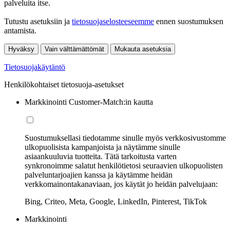
palveluita itse.
Tutustu asetuksiin ja
tietosuojaselosteeseemme
ennen suostumuksen
antamista.
Hyväksy
Vain välttämättömät
Mukauta asetuksia
Tietosuojakäytäntö
Henkilökohtaiset tietosuoja-asetukset
Markkinointi Customer-Match:in kautta
Suostumuksellasi tiedotamme sinulle myös verkkosivustomme
ulkopuolisista kampanjoista ja näytämme sinulle
asiaankuuluvia tuotteita. Tätä tarkoitusta varten
synkronoimme salatut henkilötietosi seuraavien ulkopuolisten
palveluntarjoajien kanssa ja käytämme heidän
verkkomainontakanaviaan, jos käytät jo heidän palvelujaan:
Bing, Criteo, Meta, Google, LinkedIn, Pinterest, TikTok
Markkinointi