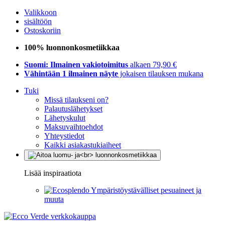
Valikkoon
sisältöön
Ostoskoriin
100% luonnonkosmetiikkaa
Suomi: Ilmainen vakiotoimitus
alkaen 79,90 €
Vähintään 1 ilmainen näyte
jokaisen tilauksen mukana
Tuki
Missä tilaukseni on?
Palautuslähetykset
Lähetyskulut
Maksuvaihtoehdot
Yhteystiedot
Kaikki asiakastukiaiheet
Lisää inspiraatiota
Ympäristöystävälliset pesuaineet ja
muuta