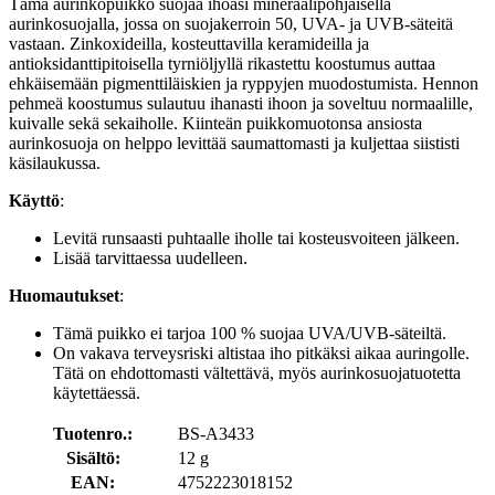
Tämä aurinkopuikko suojaa ihoasi mineraalipohjaisella
aurinkosuojalla, jossa on suojakerroin 50, UVA- ja UVB-säteitä
vastaan. Zinkoxideilla, kosteuttavilla keramideilla ja
antioksidanttipitoisella tyrniöljyllä rikastettu koostumus auttaa
ehkäisemään pigmenttiläiskien ja ryppyjen muodostumista. Hennon
pehmeä koostumus sulautuu ihanasti ihoon ja soveltuu normaalille,
kuivalle sekä sekaiholle. Kiinteän puikkomuotonsa ansiosta
aurinkosuoja on helppo levittää saumattomasti ja kuljettaa siististi
käsilaukussa.
Käyttö
:
Levitä runsaasti puhtaalle iholle tai kosteusvoiteen jälkeen.
Lisää tarvittaessa uudelleen.
Huomautukset
:
Tämä puikko ei tarjoa 100 % suojaa UVA/UVB-säteiltä.
On vakava terveysriski altistaa iho pitkäksi aikaa auringolle.
Tätä on ehdottomasti vältettävä, myös aurinkosuojatuotetta
käytettäessä.
Tuotenro.:
BS-A3433
Sisältö:
12 g
EAN:
4752223018152