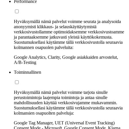
Performance
Hyväksymällä nämä palvelut voimme seurata ja analysoida
anonyymisti klikkaus- ja selauskäyttäytymistä
verkkosivustollamme optimoidaksemme verkkosivustoamme
ja parantaaksemme jatkuvasti yleistä käyttökokemusta.
Suostumuksellasi käytämme tällä verkkosivustolla seuraavia
kolmannen osapuolen palveluita:
Google Analytics, Clarity, Google asiakkaiden arvostelut,
A/B-Testing
Toiminnallinen
Hyväksymällä nämä palvelut voimme tarjota sinulle
perustoimintoja laajempia toimintoja ja antaa sinulle
mahdollisuuden käyttää verkkosivujamme mukavammin.
Suostumuksellasi käytämme tällä verkkosivustolla seuraavia
kolmansien osapuolten palveluja:
Google Tag Manager, UET (Universal Event Tracking)
Consent Mode - Microsoft, Google Consent Mode, Klarna,