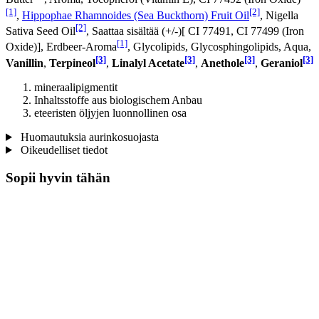
[1]
[2]
,
Hippophae Rhamnoides (Sea Buckthorn) Fruit Oil
, Nigella
[2]
Sativa Seed Oil
, Saattaa sisältää (+/-)[ CI 77491, CI 77499 (Iron
[1]
Oxide)], Erdbeer-Aroma
, Glycolipids, Glycosphingolipids, Aqua,
[3]
[3]
[3]
[3]
Vanillin
,
Terpineol
,
Linalyl Acetate
,
Anethole
,
Geraniol
mineraalipigmentit
Inhaltsstoffe aus biologischem Anbau
eteeristen öljyjen luonnollinen osa
Huomautuksia aurinkosuojasta
Oikeudelliset tiedot
Sopii hyvin tähän