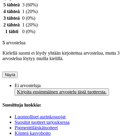
5 tähteä
3
(60%)
4 tähteä
1
(20%)
3 tähteä
0
(0%)
2 tähteä
1
(20%)
1 tähti
0
(0%)
5
arvostelua
Kielellä suomi ei löydy yhtään kirjoitettua arvostelua, mutta 3
arvostelua löytyy muilla kielillä.
Näytä
Ei arvosteluja
Kirjoita ensimmäinen arvostelu tästä tuotteesta.
Suosittuja luokkia:
Luonnolliset aurinkosuojat
Suositut tuotteet tarjouksessa
Pigmenttiläiskätuotteet
Kiinteä kasvohoito