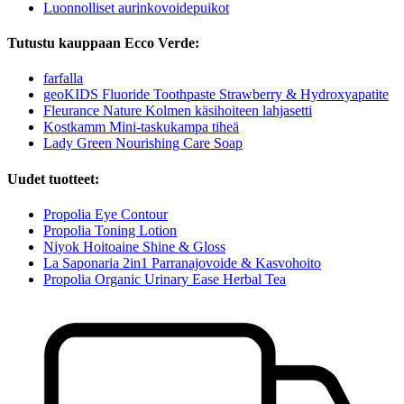
Luonnolliset aurinkovoidepuikot
Tutustu kauppaan Ecco Verde:
farfalla
geoKIDS Fluoride Toothpaste Strawberry & Hydroxyapatite
Fleurance Nature Kolmen käsihoiteen lahjasetti
Kostkamm Mini-taskukampa tiheä
Lady Green Nourishing Care Soap
Uudet tuotteet:
Propolia Eye Contour
Propolia Toning Lotion
Niyok Hoitoaine Shine & Gloss
La Saponaria 2in1 Parranajovoide & Kasvohoito
Propolia Organic Urinary Ease Herbal Tea