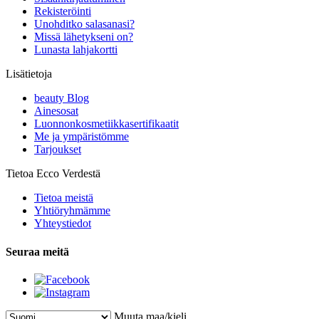
Rekisteröinti
Unohditko salasanasi?
Missä lähetykseni on?
Lunasta lahjakortti
Lisätietoja
beauty Blog
Ainesosat
Luonnonkosmetiikkasertifikaatit
Me ja ympäristömme
Tarjoukset
Tietoa Ecco Verdestä
Tietoa meistä
Yhtiöryhmämme
Yhteystiedot
Seuraa meitä
Muuta maa/kieli