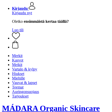
Kirjaudu
Kirjaudu nyt
Oletko
ensimmäistä kertaa täällä?
Luo tili
Merkit
Kasvot
Meikit
Vartalo & kylpy
Hiukset
Miehille
Vauvat & lapset
Teemat
Auringonsuojaus
Tarjoukset
MÁDARA Organic Skincare