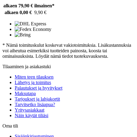
alkaen 79,90 €
ilmainen*
alkaen 0,00 €
9,90 €
* Nämä toimituskulut koskevat vakiotoimituksia. Lisäkustannuksia
voi aiheutua esimerkiksi tuotteiden painosta, koosta tai
ominaisuuksista. Löydät nämä tiedot tuotekuvauksesta.
Tilaaminen ja asiakastuki
Miten teen tilauksen
Lähetys ja toimitus
Palautukset ja hyvitykset
Maksutapa
Tarjoukset ja lahjakortit
Tarvitsetko lisäapua?
Yritysasiakkaat
Näin käytät tiliäsi
Oma tili
Sisäänkirjautuminen