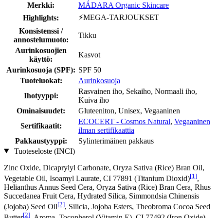
Merkki:
MÁDARA Organic Skincare
⚡MEGA-TARJOUKSET
Highlights:
Konsistenssi /
Tikku
annostelumuoto:
Aurinkosuojien
Kasvot
käyttö:
Aurinkosuoja (SPF):
SPF 50
Tuoteluokat:
Aurinkosuoja
Rasvainen iho, Sekaiho, Normaali iho,
Ihotyyppi:
Kuiva iho
Ominaisuudet:
Gluteeniton, Unisex, Vegaaninen
ECOCERT - Cosmos Natural
,
Vegaaninen
Sertifikaatit:
ilman sertifikaattia
Pakkaustyyppi:
Sylinterimäinen pakkaus
Tuoteseloste (INCI)
Zinc Oxide, Dicaprylyl Carbonate, Oryza Sativa (Rice) Bran Oil,
[1]
Vegetable Oil, Isoamyl Laurate, CI 77891 (Titanium Dioxid)
,
Helianthus Annus Seed Cera, Oryza Sativa (Rice) Bran Cera, Rhus
Succedanea Fruit Cera, Hydrated Silica, Simmondsia Chinensis
[2]
(Jojoba) Seed Oil
, Silicia, Jojoba Esters, Theobroma Cocoa Seed
[2]
Butter
, Aroma, Tocopherol (Vitamin E), CI 77492 (Iron Oxide)