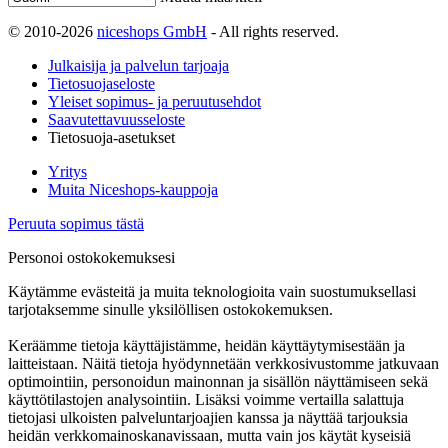
© 2010-2026
niceshops GmbH
- All rights reserved.
Julkaisija ja palvelun tarjoaja
Tietosuojaseloste
Yleiset sopimus- ja peruutusehdot
Saavutettavuusseloste
Tietosuoja-asetukset
Yritys
Muita Niceshops-kauppoja
Peruuta sopimus tästä
Personoi ostokokemuksesi
Käytämme evästeitä ja muita teknologioita vain suostumuksellasi
tarjotaksemme sinulle yksilöllisen ostokokemuksen.
Keräämme tietoja käyttäjistämme, heidän käyttäytymisestään ja
laitteistaan. Näitä tietoja hyödynnetään verkkosivustomme jatkuvaan
optimointiin, personoidun mainonnan ja sisällön näyttämiseen sekä
käyttötilastojen analysointiin. Lisäksi voimme vertailla salattuja
tietojasi ulkoisten palveluntarjoajien kanssa ja näyttää tarjouksia
heidän verkkomainoskanavissaan, mutta vain jos käytät kyseisiä