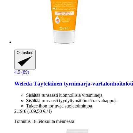
Ostoskori
4.5 (89)
Weleda
Täyteläinen tyrnimarja-​vartalonhoitolot
Sisältää runsaasti luonnollisia vitamiineja
Sisältää runsaasti tyydyttymättömiä rasvahappoja
Tukee ihon torjuvaa suojatoimintoa
2,19 €
(109,50 € / l)
Toimitus 18. elokuuta mennessä