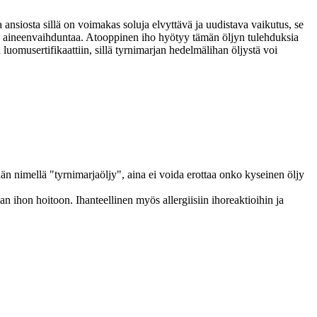
 ansiosta sillä on voimakas soluja elvyttävä ja uudistava vaikutus, se
 omaa aineenvaihduntaa. Atooppinen iho hyötyy tämän öljyn tulehduksia
a luomusertifikaattiin, sillä tyrnimarjan hedelmälihan öljystä voi
 nimellä "tyrnimarjaöljy", aina ei voida erottaa onko kyseinen öljy
n ihon hoitoon. Ihanteellinen myös allergiisiin ihoreaktioihin ja