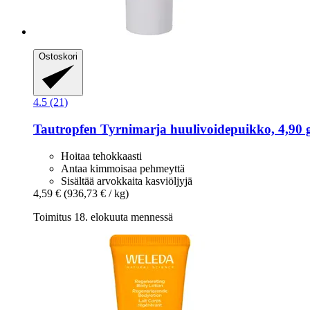
Ostoskori
4.5 (21)
Tautropfen
Tyrnimarja huulivoidepuikko, 4,90 
Hoitaa tehokkaasti
Antaa kimmoisaa pehmeyttä
Sisältää arvokkaita kasviöljyjä
4,59 €
(936,73 € / kg)
Toimitus 18. elokuuta mennessä