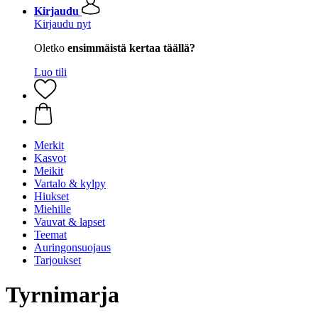
Kirjaudu
Kirjaudu nyt
Oletko
ensimmäistä kertaa täällä?
Luo tili
Merkit
Kasvot
Meikit
Vartalo & kylpy
Hiukset
Miehille
Vauvat & lapset
Teemat
Auringonsuojaus
Tarjoukset
Tyrnimarja