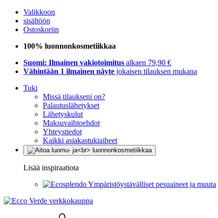
Valikkoon
sisältöön
Ostoskoriin
100% luonnonkosmetiikkaa
Suomi: Ilmainen vakiotoimitus
alkaen 79,90 €
Vähintään 1 ilmainen näyte
jokaisen tilauksen mukana
Tuki
Missä tilaukseni on?
Palautuslähetykset
Lähetyskulut
Maksuvaihtoehdot
Yhteystiedot
Kaikki asiakastukiaiheet
Lisää inspiraatiota
Ympäristöystävälliset pesuaineet ja muuta