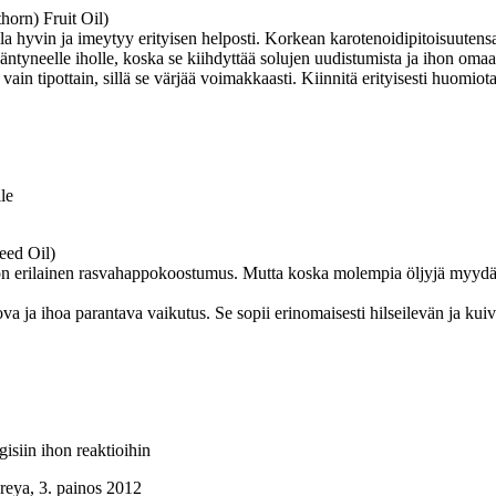
orn) Fruit Oil)
la hyvin ja imeytyy erityisen helposti. Korkean karotenoidipitoisuutensa
i ikääntyneelle iholle, koska se kiihdyttää solujen uudistumista ja ihon
vain tipottain, sillä se värjää voimakkaasti. Kiinnitä erityisesti huomiot
le
eed Oil)
 on erilainen rasvahappokoostumus. Mutta koska molempia öljyjä myydään
 ja ihoa parantava vaikutus. Se sopii erinomaisesti hilseilevän ja kuiva
rgisiin ihon reaktioihin
reya, 3. painos 2012