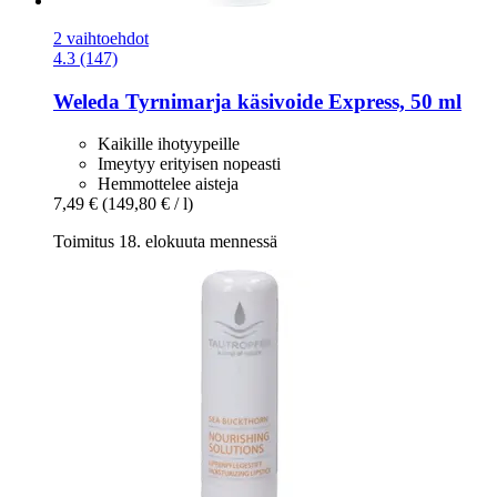
2 vaihtoehdot
4.3 (147)
Weleda
Tyrnimarja käsivoide Express, 50 ml
Kaikille ihotyypeille
Imeytyy erityisen nopeasti
Hemmottelee aisteja
7,49 €
(149,80 € / l)
Toimitus 18. elokuuta mennessä