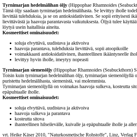
Tyrnimarjan hedelmälihan öljy
(Hippophae Rhamnoides (Seabuckth
Tämä öljy saadaan tyrnimarjan hedelmälihasta. Se levittyy iholle todel
lievittää tulehduksia, ja se on antioksidatiivinen. Se sopii erityisest
lievittävästä ja haavoja parantavasta vaikutuksesta. Öljyä tulee käyttää 
löytyä usein haitallisia aineita.
Kosmeettiset ominaisuudet:
soluja elvyttävä, uudistava ja aktivoiva
haavoja parantava, tulehduksia lievittävä, sopii atoopikoille
voimakkaasti antioksidatiivinen, ihanteellinen ikääntyneelle ihol
levittyy hyvin iholle, imeytyy nopeasti
Tyrnimarjan siemenöljy
(Hippophae Rhamnoides (Seabuckthorn) S
Toisin kuin tyrnimarjan hedelmälihan öljy, tyrnimarjan siemenöljyllä
puristettu hedelmälihasta, siemenistä, vai molemmista.
Tyrnimarjan siemenöljyllä on voimakas haavoja sulkeva, kosteutta sitova
epäpuhtaalle iholle.
Kosmeettiset ominaisuudet:
soluja elvyttävä, uudistava ja aktivoiva
haavoja sulkeva ja parantava
kosteutta sitova
ihanteellinen hilseilevälle, kuivalle ja epäpuhtaalle iholle ja alle
vrt. Heike Käser 2010, "Naturkosmetische Rohstoffe", Linz, Verlag F