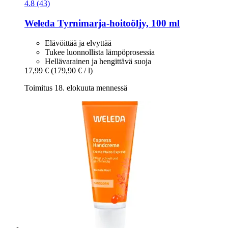
4.8 (43)
Weleda
Tyrnimarja-​hoitoöljy, 100 ml
Elävöittää ja elvyttää
Tukee luonnollista lämpöprosessia
Hellävarainen ja hengittävä suoja
17,99 €
(179,90 € / l)
Toimitus 18. elokuuta mennessä