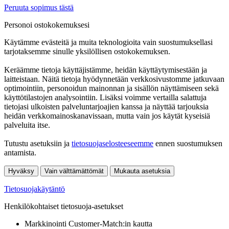
Peruuta sopimus tästä
Personoi ostokokemuksesi
Käytämme evästeitä ja muita teknologioita vain suostumuksellasi
tarjotaksemme sinulle yksilöllisen ostokokemuksen.
Keräämme tietoja käyttäjistämme, heidän käyttäytymisestään ja
laitteistaan. Näitä tietoja hyödynnetään verkkosivustomme jatkuvaan
optimointiin, personoidun mainonnan ja sisällön näyttämiseen sekä
käyttötilastojen analysointiin. Lisäksi voimme vertailla salattuja
tietojasi ulkoisten palveluntarjoajien kanssa ja näyttää tarjouksia
heidän verkkomainoskanavissaan, mutta vain jos käytät kyseisiä
palveluita itse.
Tutustu asetuksiin ja
tietosuojaselosteeseemme
ennen suostumuksen
antamista.
Hyväksy
Vain välttämättömät
Mukauta asetuksia
Tietosuojakäytäntö
Henkilökohtaiset tietosuoja-asetukset
Markkinointi Customer-Match:in kautta