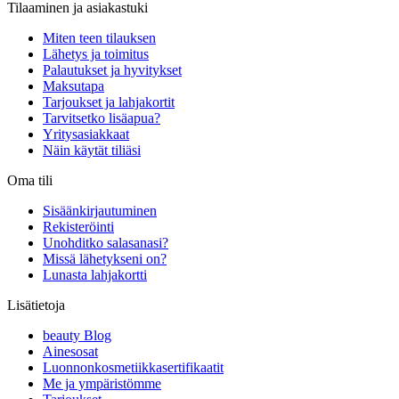
Tilaaminen ja asiakastuki
Miten teen tilauksen
Lähetys ja toimitus
Palautukset ja hyvitykset
Maksutapa
Tarjoukset ja lahjakortit
Tarvitsetko lisäapua?
Yritysasiakkaat
Näin käytät tiliäsi
Oma tili
Sisäänkirjautuminen
Rekisteröinti
Unohditko salasanasi?
Missä lähetykseni on?
Lunasta lahjakortti
Lisätietoja
beauty Blog
Ainesosat
Luonnonkosmetiikkasertifikaatit
Me ja ympäristömme