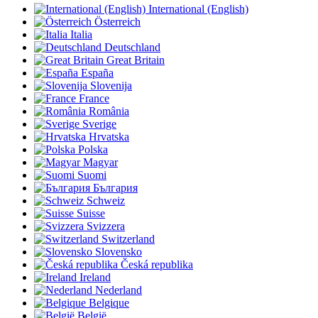
International (English)
Österreich
Italia
Deutschland
Great Britain
España
Slovenija
France
România
Sverige
Hrvatska
Polska
Magyar
Suomi
България
Schweiz
Suisse
Svizzera
Switzerland
Slovensko
Česká republika
Ireland
Nederland
Belgique
België