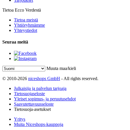
Tarjoukset
Tietoa Ecco Verdestä
Tietoa meistä
Yhtiöryhmämme
Yhteystiedot
Seuraa meitä
Muuta maa/kieli
© 2010-2026
niceshops GmbH
- All rights reserved.
Julkaisija ja palvelun tarjoaja
Tietosuojaseloste
Yleiset sopimus- ja peruutusehdot
Saavutettavuusseloste
Tietosuoja-asetukset
Yritys
Muita Niceshops-kauppoja