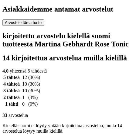
Asiakkaidemme antamat arvostelut
Arvostele tämä tuote
kirjoitettu arvostelu kielellä suomi
tuotteesta Martina Gebhardt Rose Tonic
14 kirjoitettua arvostelua muilla kielillä
4,0
yhteensä 5 tähdestä
5 tähteä
12
(36%)
4 tähteä
10
(30%)
3 tähteä
10
(30%)
2 tähteä
1
(3%)
1 tähti
0
(0%)
33
arvostelua
Kielellä suomi ei löydy yhtään kirjoitettua arvostelua, mutta 14
arvostelua löytyy muilla kielillä.