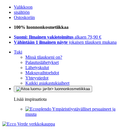
Valikkoon
sisältöön
Ostoskoriin
100% luonnonkosmetiikkaa
Suomi: Ilmainen vakiotoimitus
alkaen 79,90 €
Vähintään 1 ilmainen näyte
jokaisen tilauksen mukana
Tuki
Missä tilaukseni on?
Palautuslähetykset
Lähetyskulut
Maksuvaihtoehdot
Yhteystiedot
Kaikki asiakastukiaiheet
Lisää inspiraatiota
Ympäristöystävälliset pesuaineet ja
muuta