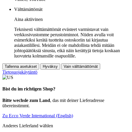
Välttämättömät
Aina aktiivinen
Teknisesti välttämättömät evästeet varmistavat vain
verkkosivustomme perustoiminnot. Niiden avulla voit
esimerkiksi kerätä tuotteita ostoskoriin tai kirjautua
asiakastilillesi. Meidän ei ole mahdollista tehdä mitään
johtopäätöksiä sinusta, eikä näin kerättyjä tietoja koskaan
luovuteta kolmansille osapuolille.
Tallenna asetukset
Hyväksy
Vain välttämättömät
Tietosuojakäytäntö
Bist du im richtigen Shop?
Bitte wechsle zum Land
, das mit deiner Lieferadresse
übereinstimmt.
Zu Ecco Verde International (English)
Anderes Lieferland wählen