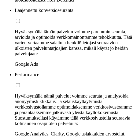
Laajennettu konversioseuranta
Hyväksymällä tämän palvelun voimme paremmin seurata,
arvioida ja optimoida verkkomainontamme tehokkuutta. Tätä
varten vertaamme salattuja henkilötietojasi seuraavien
ulkoisten palveluntarjoajien kanssa, mikäli käytät jo heidän
palvelujaan:
Google Ads
Performance
Hyväksymällä nämä palvelut voimme seurata ja analysoida
anonyymisti klikkaus- ja selauskäyttäytymistä
verkkosivustollamme optimoidaksemme verkkosivustoamme
ja parantaaksemme jatkuvasti yleistä käyttökokemusta.
Suostumuksellasi käytämme tällä verkkosivustolla seuraavia
kolmannen osapuolen palveluita:
Google Analytics, Clarity, Google asiakkaiden arvostelut,