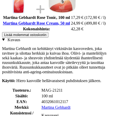
Martina Gebhardt Rose Tonic, 100 ml
17,29 €
(172,90 € / l)
Martina Gebhardt Rose Cream, 50 ml
24,99 €
(499,80 € / l)
Kokonaishinta:
42,28 €
Lisää molemmat ostoskoriin
Kuvaus
Martina Gebhardt on kehittänyt virkistävän kasvoveden, joka
ravitsee ja silottaa herkkää ja kuivaa ihoa. Oliivi- ja manteliöljyn
sekä kaakao- ja sheavoin yhdistelmää täydentää ihanteellisesti
ruusunkukkauute, joka antaa kasvoille säteilevyyttä ja tasoittaa
ihonväriä. Ruusunkukkauutteet ovat jo pitkään olleet tunnettuja
positiivisista anti-ageing-ominaisuuksistaan.
Käyttö:
Hiero kasvoille hellävaraisesti puhdistuksen jälkeen.
Tuotenro.:
MAG-21211
Sisältö:
100 ml
EAN:
4032061012117
Merkki:
Martina Gebhardt
Konsistenssi /
Kasvovesi