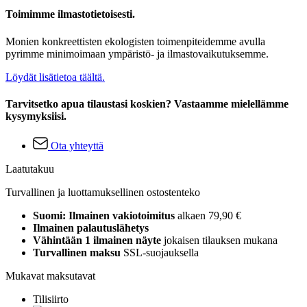
Toimimme ilmastotietoisesti.
Monien konkreettisten ekologisten toimenpiteidemme avulla
pyrimme minimoimaan ympäristö- ja ilmastovaikutuksemme.
Löydät lisätietoa täältä.
Tarvitsetko apua tilaustasi koskien? Vastaamme mielellämme
kysymyksiisi.
Ota yhteyttä
Laatutakuu
Turvallinen ja luottamuksellinen ostostenteko
Suomi: Ilmainen vakiotoimitus
alkaen 79,90 €
Ilmainen palautuslähetys
Vähintään 1 ilmainen näyte
jokaisen tilauksen mukana
Turvallinen maksu
SSL-suojauksella
Mukavat maksutavat
Tilisiirto