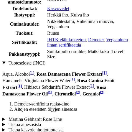
annostelumuoto:
Tuoteluokat:
Kasvovedet
Ihotyyppi:
Herkkä iho, Kuiva iho
Nikkelitestattu, Vähemmän muovia,
Ominaisuudet:
Vegaaninen
Tuoksut:
Ruusu
IHTK eläinkokeeton
,
Demeter
,
Vegaaninen
Sertifikaatit:
ilman sertifikaattia
Suihkupullo / suihke, Matkakoko–Travel
Pakkaustyyppi:
Size
Tuoteseloste (INCI)
[1]
[1]
Aqua, Alcohol
,
Rosa Damascena Flower Extract
,
[1]
Hamamelis Virginiana Flower Water
,
Rosa Canina Fruit
[1]
[1]
Extract
, Hibiscus Sabdariffa Flower Extract
,
Rosa
[1]
[2]
[2]
Damascena Flower Oil
,
Citronellol
,
Geraniol
Demeter-sertifioitu raaka-aine
Aitojen eteeristen öljyjen ainesosa
Martina Gebhardt Rose Line
Tietoa ainesosista
Tietoa kasvojenhoitotuotteista