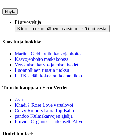
Näytä
Ei arvosteluja
Kirjoita ensimmäinen arvostelu tästä tuotteesta.
Suosittuja luokkia:
Martina Gebhardtin kasvojenhoito
Kasvojenhoito matkakoossa
Vegaaniset kasvo- ja misellivedet
Luonnollinen ruusun tuoksu
IHTK - eläinkokeeton kosmetiikka
Tutustu kauppaan Ecco Verde:
Avril
Khadi® Rose Love vartalovoi
Crazy Rumors Libra Lip Balm
pandoo Kulmakarvojen ajelija
Provida Organics Tuoksusetti Alive
Uudet tuotteet: