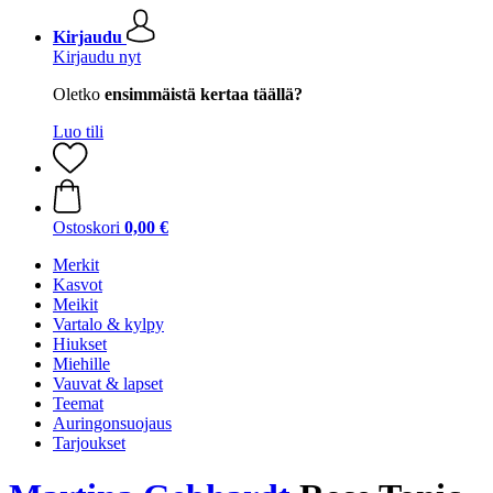
Kirjaudu
Kirjaudu nyt
Oletko
ensimmäistä kertaa täällä?
Luo tili
Ostoskori
0,00 €
Merkit
Kasvot
Meikit
Vartalo & kylpy
Hiukset
Miehille
Vauvat & lapset
Teemat
Auringonsuojaus
Tarjoukset