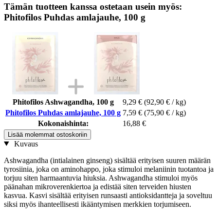
Tämän tuotteen kanssa ostetaan usein myös:
Phitofilos Puhdas amlajauhe, 100 g
Phitofilos Ashwagandha, 100 g
9,29 €
(92,90 € / kg)
Phitofilos Puhdas amlajauhe, 100 g
7,59 €
(75,90 € / kg)
Kokonaishinta:
16,88 €
Lisää molemmat ostoskoriin
Kuvaus
Ashwagandha (intialainen ginseng) sisältää erityisen suuren määrän
tyrosiinia, joka on aminohappo, joka stimuloi melaniinin tuotantoa ja
torjuu siten harmaantuvia hiuksia. Ashwagandha stimuloi myös
päänahan mikroverenkiertoa ja edistää siten terveiden hiusten
kasvua. Kasvi sisältää erityisen runsaasti antioksidantteja ja soveltuu
siksi myös ihanteellisesti ikääntymisen merkkien torjumiseen.