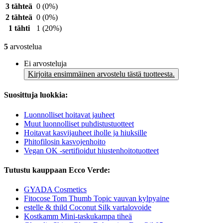
3 tähteä
0
(0%)
2 tähteä
0
(0%)
1 tähti
1
(20%)
5
arvostelua
Ei arvosteluja
Kirjoita ensimmäinen arvostelu tästä tuotteesta.
Suosittuja luokkia:
Luonnolliset hoitavat jauheet
Muut luonnolliset puhdistustuotteet
Hoitavat kasvijauheet iholle ja hiuksille
Phitofilosin kasvojenhoito
Vegan OK -sertifioidut hiustenhoitotuotteet
Tutustu kauppaan Ecco Verde:
GYADA Cosmetics
Fitocose Tom Thumb Topic vauvan kylpyaine
estelle & thild Coconut Silk vartalovoide
Kostkamm Mini-taskukampa tiheä