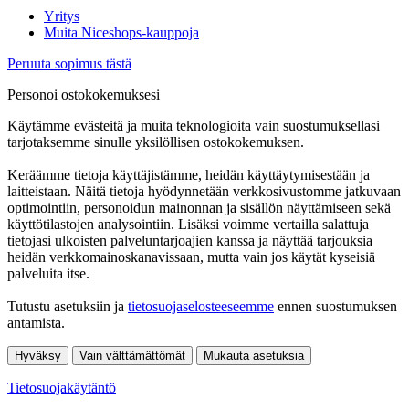
Yritys
Muita Niceshops-kauppoja
Peruuta sopimus tästä
Personoi ostokokemuksesi
Käytämme evästeitä ja muita teknologioita vain suostumuksellasi
tarjotaksemme sinulle yksilöllisen ostokokemuksen.
Keräämme tietoja käyttäjistämme, heidän käyttäytymisestään ja
laitteistaan. Näitä tietoja hyödynnetään verkkosivustomme jatkuvaan
optimointiin, personoidun mainonnan ja sisällön näyttämiseen sekä
käyttötilastojen analysointiin. Lisäksi voimme vertailla salattuja
tietojasi ulkoisten palveluntarjoajien kanssa ja näyttää tarjouksia
heidän verkkomainoskanavissaan, mutta vain jos käytät kyseisiä
palveluita itse.
Tutustu asetuksiin ja
tietosuojaselosteeseemme
ennen suostumuksen
antamista.
Hyväksy
Vain välttämättömät
Mukauta asetuksia
Tietosuojakäytäntö