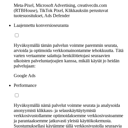
Meta-Pixel, Microsoft Advertising, creativecdn.com
(RTBHouse), TikTok Pixel, Klikkauksiin perustuvat
tuotesuositukset, Ads Defender
Laajennettu konversioseuranta
Hyväksymällä tämän palvelun voimme paremmin seurata,
arvioida ja optimoida verkkomainontamme tehokkuutta. Tätä
varten vertaamme salattuja henkilötietojasi seuraavien
ulkoisten palveluntarjoajien kanssa, mikäli käytät jo heidän
palvelujaan:
Google Ads
Performance
Hyväksymällä nämä palvelut voimme seurata ja analysoida
anonyymisti klikkaus- ja selauskäyttäytymistä
verkkosivustollamme optimoidaksemme verkkosivustoamme
ja parantaaksemme jatkuvasti yleistä käyttökokemusta.
Suostumuksellasi käytämme tällä verkkosivustolla seuraavia