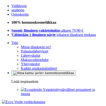
Valikkoon
sisältöön
Ostoskoriin
100% luonnonkosmetiikkaa
Suomi: Ilmainen vakiotoimitus
alkaen 79,90 €
Vähintään 1 ilmainen näyte
jokaisen tilauksen mukana
Tuki
Missä tilaukseni on?
Palautuslähetykset
Lähetyskulut
Maksuvaihtoehdot
Yhteystiedot
Kaikki asiakastukiaiheet
Lisää inspiraatiota
Ympäristöystävälliset pesuaineet ja
muuta