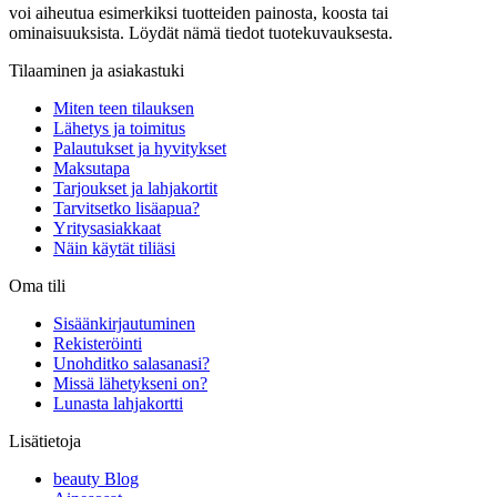
voi aiheutua esimerkiksi tuotteiden painosta, koosta tai
ominaisuuksista. Löydät nämä tiedot tuotekuvauksesta.
Tilaaminen ja asiakastuki
Miten teen tilauksen
Lähetys ja toimitus
Palautukset ja hyvitykset
Maksutapa
Tarjoukset ja lahjakortit
Tarvitsetko lisäapua?
Yritysasiakkaat
Näin käytät tiliäsi
Oma tili
Sisäänkirjautuminen
Rekisteröinti
Unohditko salasanasi?
Missä lähetykseni on?
Lunasta lahjakortti
Lisätietoja
beauty Blog