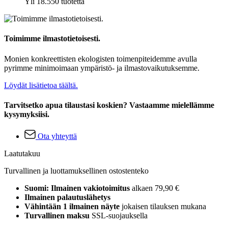
Yli 18.550 tuotetta
Toimimme ilmastotietoisesti.
Monien konkreettisten ekologisten toimenpiteidemme avulla
pyrimme minimoimaan ympäristö- ja ilmastovaikutuksemme.
Löydät lisätietoa täältä.
Tarvitsetko apua tilaustasi koskien? Vastaamme mielellämme
kysymyksiisi.
Ota yhteyttä
Laatutakuu
Turvallinen ja luottamuksellinen ostostenteko
Suomi: Ilmainen vakiotoimitus
alkaen 79,90 €
Ilmainen palautuslähetys
Vähintään 1 ilmainen näyte
jokaisen tilauksen mukana
Turvallinen maksu
SSL-suojauksella