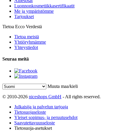
Ainesosat
Luonnonkosmetiikkasertifikaatit
Me ja ympäristömme
Tarjoukset
Tietoa Ecco Verdestä
Tietoa meistä
Yhtiöryhmämme
Yhteystiedot
Seuraa meitä
Muuta maa/kieli
© 2010-2026
niceshops GmbH
- All rights reserved.
Julkaisija ja palvelun tarjoaja
Tietosuojaseloste
Yleiset sopimus- ja peruutusehdot
Saavutettavuusseloste
Tietosuoja-asetukset