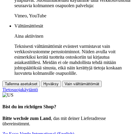
ylläpitävät. Suostumuksellasi käytämme tällä verkkosivustolla
seuraavia kolmannen osapuolen palveluja:
Vimeo, YouTube
Välttämättömät
Aina aktiivinen
Teknisesti välttämättömät evästeet varmistavat vain
verkkosivustomme perustoiminnot. Niiden avulla voit
esimerkiksi kerätä tuotteita ostoskoriin tai kirjautua
asiakastilillesi. Meidän ei ole mahdollista tehdä mitään
johtopäätöksiä sinusta, eikä näin kerättyjä tietoja koskaan
luovuteta kolmansille osapuolille.
Tallenna asetukset
Hyväksy
Vain välttämättömät
Tietosuojakäytäntö
Bist du im richtigen Shop?
Bitte wechsle zum Land
, das mit deiner Lieferadresse
übereinstimmt.
Zu Ecco Verde International (English)