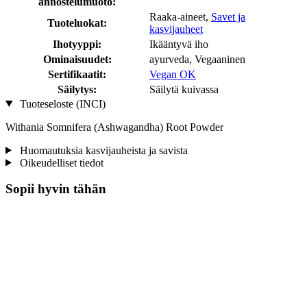
annostelumuoto:
Raaka-aineet,
Savet ja
Tuoteluokat:
kasvijauheet
Ihotyyppi:
Ikääntyvä iho
Ominaisuudet:
ayurveda, Vegaaninen
Sertifikaatit:
Vegan OK
Säilytys:
Säilytä kuivassa
Tuoteseloste (INCI)
Withania Somnifera (Ashwagandha) Root Powder
Huomautuksia kasvijauheista ja savista
Oikeudelliset tiedot
Sopii hyvin tähän