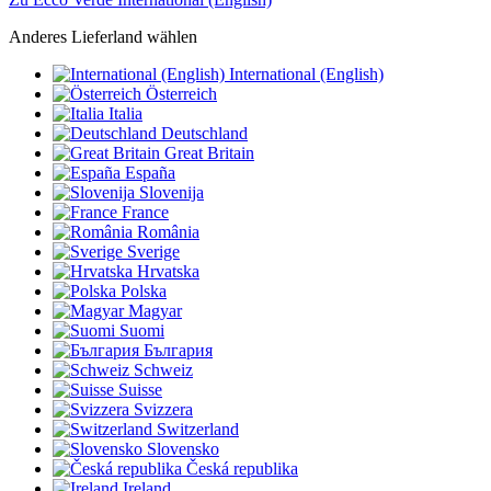
Anderes Lieferland wählen
International (English)
Österreich
Italia
Deutschland
Great Britain
España
Slovenija
France
România
Sverige
Hrvatska
Polska
Magyar
Suomi
България
Schweiz
Suisse
Svizzera
Switzerland
Slovensko
Česká republika
Ireland