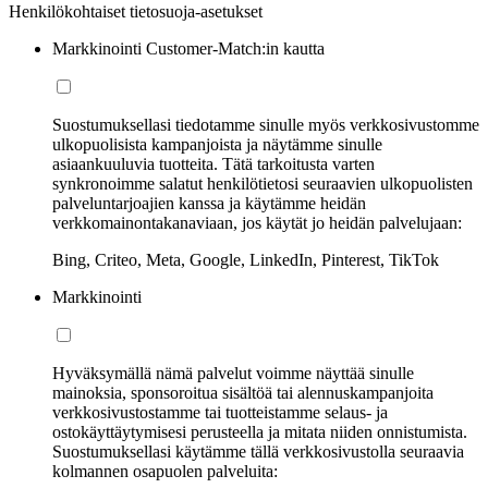
Henkilökohtaiset tietosuoja-asetukset
Markkinointi Customer-Match:in kautta
Suostumuksellasi tiedotamme sinulle myös verkkosivustomme
ulkopuolisista kampanjoista ja näytämme sinulle
asiaankuuluvia tuotteita. Tätä tarkoitusta varten
synkronoimme salatut henkilötietosi seuraavien ulkopuolisten
palveluntarjoajien kanssa ja käytämme heidän
verkkomainontakanaviaan, jos käytät jo heidän palvelujaan:
Bing, Criteo, Meta, Google, LinkedIn, Pinterest, TikTok
Markkinointi
Hyväksymällä nämä palvelut voimme näyttää sinulle
mainoksia, sponsoroitua sisältöä tai alennuskampanjoita
verkkosivustostamme tai tuotteistamme selaus- ja
ostokäyttäytymisesi perusteella ja mitata niiden onnistumista.
Suostumuksellasi käytämme tällä verkkosivustolla seuraavia
kolmannen osapuolen palveluita: