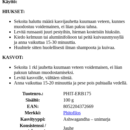
Käyttö:
HIUKSET:
Sekoita haluttu määrä kasvijauhetta kuumaan veteen, kunnes
muodostuu voidemainen, ei liian paksu tahna.
Levitä runsaasti juuri pestyihin, hieman kosteisiin hiuksiin.
Kiedo kelmuun tai alumiinifolioon tai peitä kuivausmyssyllä
ja anna vaikuttaa 15-30 minuuttia.
Huuhtele sitten huolellisesti ilman shampoota ja kuivaa.
KASVOT:
Sekoita 1 rkl jauhetta kuumaan veteen voidemaisen, ei liian
paksun tahnan muodostamiseksi.
Levitä kasvoille, välttäen silmiä.
Anna vaikuttaa 15-20 minuuttia ja pese pois puhtaalla vedellä.
Tuotenro.:
PHIT-ERB175
Sisältö:
100 g
EAN:
8052204372669
Merkki:
Phitofilos
Kasvityyppi:
Ashwagandha – unimarja
Konsistenssi /
Jauhe