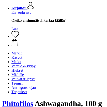
Kirjaudu
Kirjaudu nyt
Oletko
ensimmäistä kertaa täällä?
Luo tili
Merkit
Kasvot
Meikit
Vartalo & kylpy
Hiukset
Miehille
Vauvat & lapset
Teemat
Auringonsuojaus
Tarjoukset
Phitofilos
Ashwagandha, 100 g