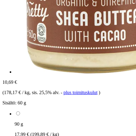
10,69 €
(
178,17 € / kg
, sis. 25,5% alv.
-
plus toimituskulut
)
Sisältö:
60 g
90 g
17,99 €
(199,89 € / kg)