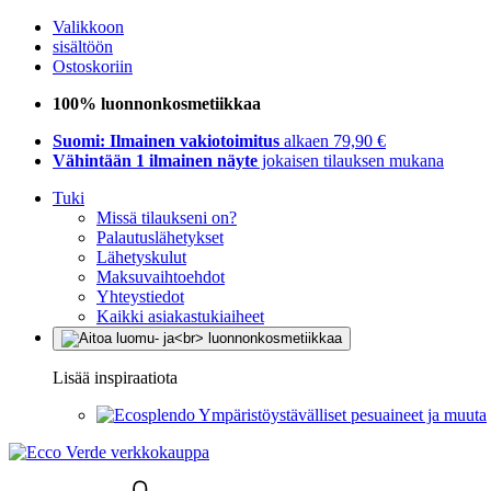
Valikkoon
sisältöön
Ostoskoriin
100% luonnonkosmetiikkaa
Suomi: Ilmainen vakiotoimitus
alkaen 79,90 €
Vähintään 1 ilmainen näyte
jokaisen tilauksen mukana
Tuki
Missä tilaukseni on?
Palautuslähetykset
Lähetyskulut
Maksuvaihtoehdot
Yhteystiedot
Kaikki asiakastukiaiheet
Lisää inspiraatiota
Ympäristöystävälliset pesuaineet ja muuta