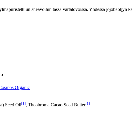
mäpuristettuun sheavoihin tässä vartalovoissa. Yhdessä jojobaöljyn k
ho
- Cosmos Organic
[1]
[1]
a) Seed Oil
, Theobroma Cacao Seed Butter