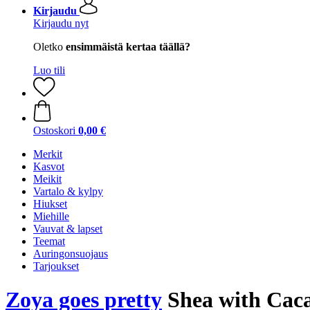
Kirjaudu
Kirjaudu nyt
Oletko
ensimmäistä kertaa täällä?
Luo tili
Ostoskori
0,00 €
Merkit
Kasvot
Meikit
Vartalo & kylpy
Hiukset
Miehille
Vauvat & lapset
Teemat
Auringonsuojaus
Tarjoukset
Zoya goes pretty
Shea with Caca