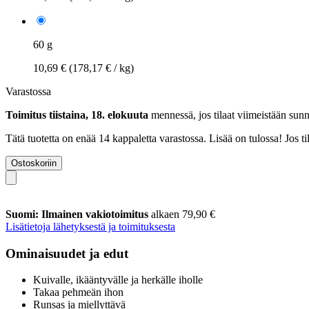
60 g
10,69 €
(178,17 € / kg)
Varastossa
Toimitus tiistaina, 18. elokuuta
mennessä, jos tilaat viimeistään
sunn
Tätä tuotetta on enää 14 kappaletta varastossa. Lisää on tulossa! Jos 
Ostoskoriin
Suomi: Ilmainen vakiotoimitus
alkaen 79,90 €
Lisätietoja lähetyksestä ja toimituksesta
Ominaisuudet ja edut
Kuivalle, ikääntyvälle ja herkälle iholle
Takaa pehmeän ihon
Runsas ja miellyttävä