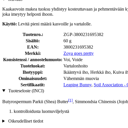
Kaakaovoin makea tuoksu yhdistyy kosteuttavaan ja pehmentävään kyl
joka imeytyy helposti ihoon.
Käyttö:
Levitä pieni määrä kasvoille ja vartalolle.
Tuotenro.:
ZGP-3800231695382
Sisältö:
60 g
EAN:
3800231695382
Merkki:
Zoya goes pretty
Konsistenssi / annostelumuoto:
Voi, Voide
Tuoteluokat:
Vartalonhoito
Ihotyyppi:
Ikääntyvä iho, Herkkä iho, Kuiva i
Ominaisuudet:
Vähemmän muovia
Sertifikaatit:
Leaping Bunny
,
Soil Association 
Tuoteseloste (INCI)
[1]
Butyrospermum Parkii (Shea) Butter
, Simmondsia Chinensis (Jojob
kontrolloidusta luomuviljelystä
Oikeudelliset tiedot