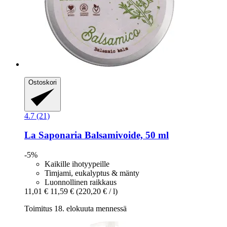
Ostoskori
4.7 (21)
La Saponaria
Balsamivoide, 50 ml
-5%
Kaikille ihotyypeille
Timjami, eukalyptus & mänty
Luonnollinen raikkaus
11,01 €
11,59 €
(220,20 € / l)
Toimitus 18. elokuuta mennessä