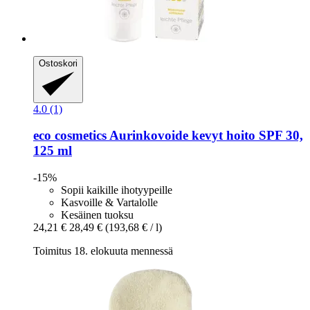
Ostoskori
4.0 (1)
eco cosmetics
Aurinkovoide kevyt hoito SPF 30,
125 ml
-15%
Sopii kaikille ihotyypeille
Kasvoille & Vartalolle
Kesäinen tuoksu
24,21 €
28,49 €
(193,68 € / l)
Toimitus 18. elokuuta mennessä