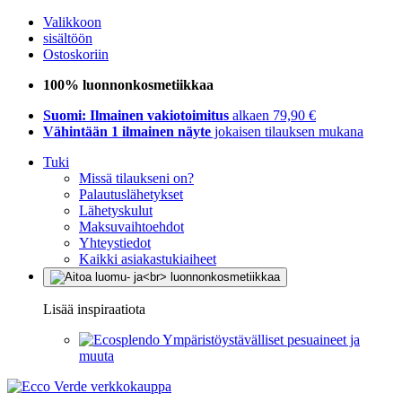
Valikkoon
sisältöön
Ostoskoriin
100% luonnonkosmetiikkaa
Suomi: Ilmainen vakiotoimitus
alkaen 79,90 €
Vähintään 1 ilmainen näyte
jokaisen tilauksen mukana
Tuki
Missä tilaukseni on?
Palautuslähetykset
Lähetyskulut
Maksuvaihtoehdot
Yhteystiedot
Kaikki asiakastukiaiheet
Lisää inspiraatiota
Ympäristöystävälliset pesuaineet ja
muuta