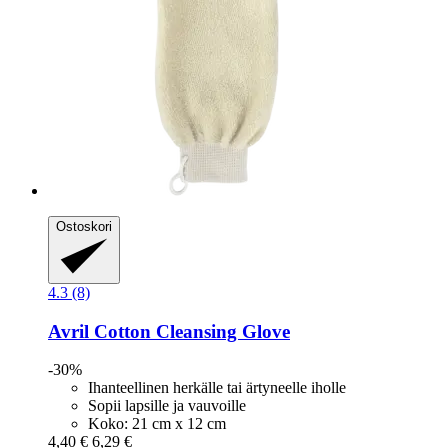
Ostoskori
4.3 (8)
Avril
Cotton Cleansing Glove
-30%
Ihanteellinen herkälle tai ärtyneelle iholle
Sopii lapsille ja vauvoille
Koko: 21 cm x 12 cm
4,40 €
6,29 €