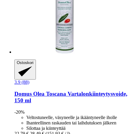
Ostoskori
3.9 (88)
Domus Olea Toscana
Vartalonkiinteytysvoide,
150 ml
-20%
Veltostuneelle, väsyneelle ja ikääntyneelle iholle
Ihanteellinen raskauden tai laihdutuksen jälkeen
Silottaa ja kiinteyttää
22,79 €
28,49 €
(151,93 € / l)