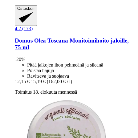
Ostoskori
4.2 (173)
Domus Olea Toscana
Monitoimihoito jaloille,
75 ml
-20%
Pitää jalkojen ihon pehmeänä ja sileänä
Poistaa hajuja
Ravitseva ja suojaava
12,15 €
15,19 €
(162,00 € / l)
Toimitus 18. elokuuta mennessä