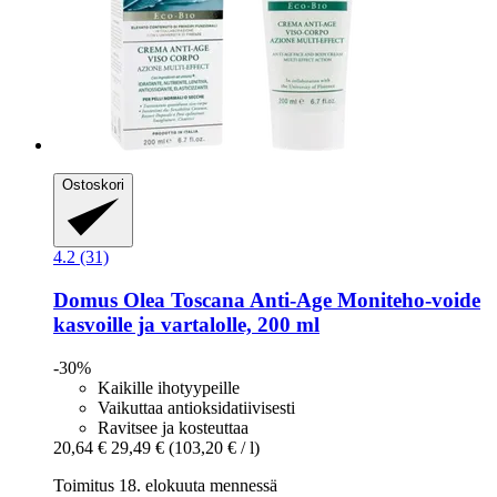
Ostoskori
4.2 (31)
Domus Olea Toscana
Anti-​Age Moniteho-​voide
kasvoille ja vartalolle, 200 ml
-30%
Kaikille ihotyypeille
Vaikuttaa antioksidatiivisesti
Ravitsee ja kosteuttaa
20,64 €
29,49 €
(103,20 € / l)
Toimitus 18. elokuuta mennessä