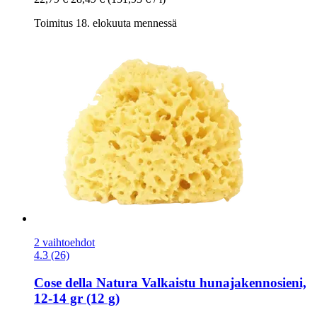
Toimitus 18. elokuuta mennessä
2 vaihtoehdot
4.3 (26)
Cose della Natura
Valkaistu hunajakennosieni,
12-​14 gr (12 g)