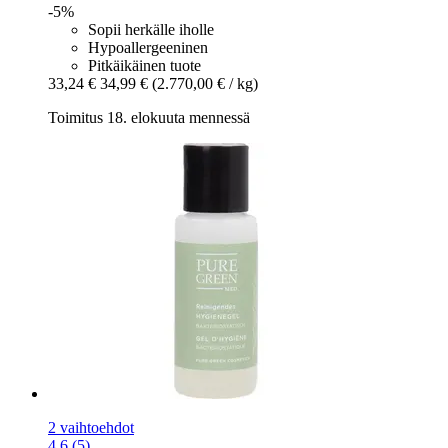
-5%
Sopii herkälle iholle
Hypoallergeeninen
Pitkäikäinen tuote
33,24 €
34,99 €
(2.770,00 € / kg)
Toimitus 18. elokuuta mennessä
2 vaihtoehdot
4.6 (5)