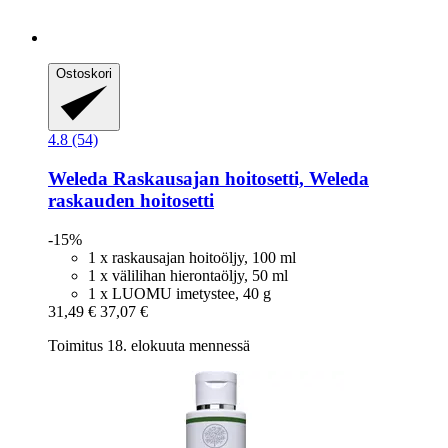
Ostoskori
4.8 (54)
Weleda
Raskausajan hoitosetti, Weleda
raskauden hoitosetti
-15%
1 x raskausajan hoitoöljy, 100 ml
1 x välilihan hierontaöljy, 50 ml
1 x LUOMU imetystee, 40 g
31,49 €
37,07 €
Toimitus 18. elokuuta mennessä