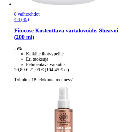
8 vaihtoehdot
4.4 (45)
Fitocose
Kosteuttava vartalovoide, Sheavoi
(200 ml)
-5%
Kaikille ihotyypeille
Eri tuoksuja
Pehmentävä vaikutus
20,89 €
21,99 €
(104,45 € / l)
Toimitus 18. elokuuta mennessä