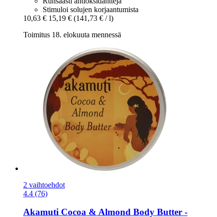
Runsaasti antioksidantteja
Stimuloi solujen korjaantumista
10,63 €
15,19 €
(141,73 € / l)
Toimitus 18. elokuuta mennessä
2 vaihtoehdot
4.4 (76)
Akamuti
Cocoa & Almond Body Butter -​