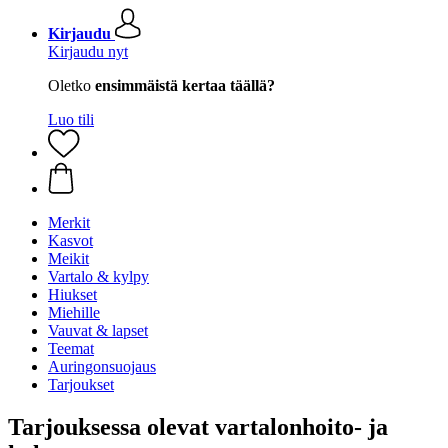
Kirjaudu
Kirjaudu nyt
Oletko
ensimmäistä kertaa täällä?
Luo tili
Merkit
Kasvot
Meikit
Vartalo & kylpy
Hiukset
Miehille
Vauvat & lapset
Teemat
Auringonsuojaus
Tarjoukset
Tarjouksessa olevat vartalonhoito- ja