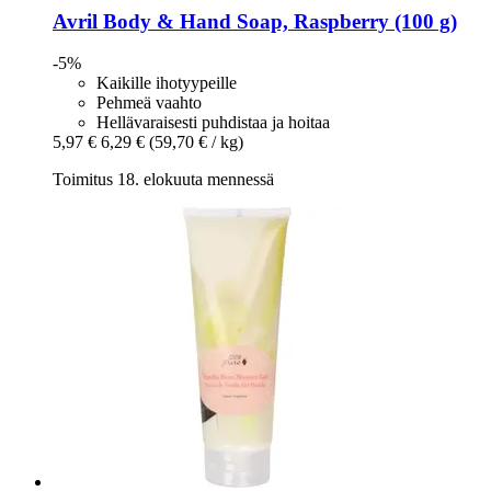
Avril
Body & Hand Soap, Raspberry (100 g)
-5%
Kaikille ihotyypeille
Pehmeä vaahto
Hellävaraisesti puhdistaa ja hoitaa
5,97 €
6,29 €
(59,70 € / kg)
Toimitus 18. elokuuta mennessä