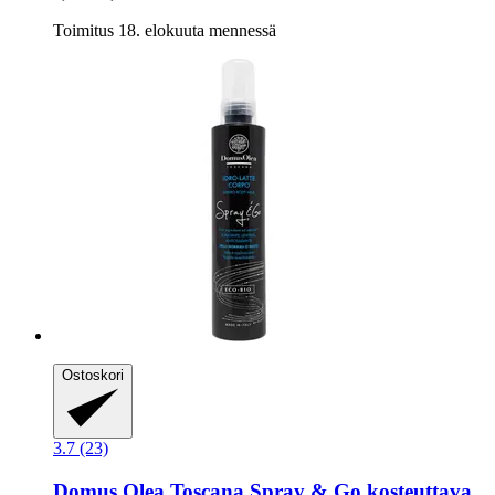
Toimitus 18. elokuuta mennessä
Ostoskori
3.7 (23)
Domus Olea Toscana
Spray & Go kosteuttava