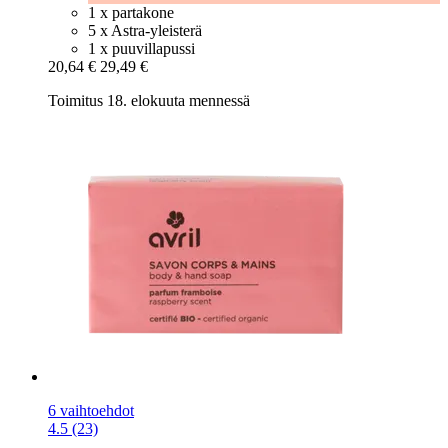
1 x partakone
5 x Astra-yleisterä
1 x puuvillapussi
20,64 €
29,49 €
Toimitus 18. elokuuta mennessä
6 vaihtoehdot
4.5 (23)