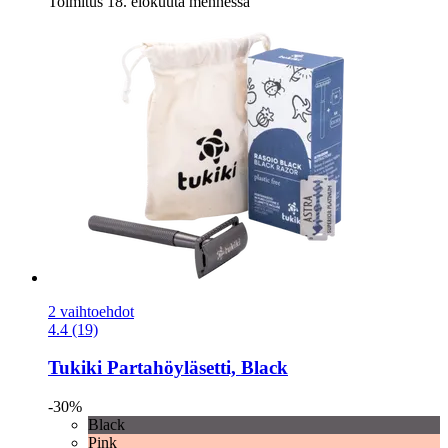
Toimitus 18. elokuuta mennessä
2 vaihtoehdot
4.4 (19)
Tukiki
Partahöyläsetti, Black
-30%
Black
Pink