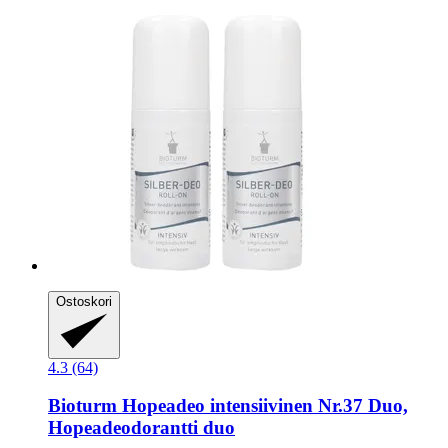
Ostoskori
4.3 (64)
Bioturm
Hopeadeo intensiivinen Nr.37 Duo,
Hopeadeodorantti duo