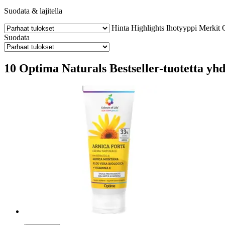
Suodata & lajitella
Hinta
Highlights
Ihotyyppi
Merkit
Suodata
10 Optima Naturals Bestseller-tuotetta yhde