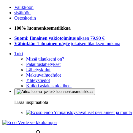
Valikkoon
sisältöön
Ostoskoriin
100% luonnonkosmetiikkaa
Suomi: Ilmainen vakiotoimitus
alkaen 79,90 €
Vähintään 1 ilmainen näyte
jokaisen tilauksen mukana
Tuki
Missä tilaukseni on?
Palautuslähetykset
Lähetyskulut
Maksuvaihtoehdot
Yhteystiedot
Kaikki asiakastukiaiheet
Lisää inspiraatiota
Ympäristöystävälliset pesuaineet ja muuta