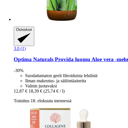
Ostoskori
3.0 (1)
Optima Naturals
Provida luomu Aloe vera -​mehu
-30%
Suodattamaton geeli fileoiduista lehdistä
Ilman makeutus- ja säilöntäaineita
Valmis juotavaksi
12,87 €
18,39 €
(25,74 € / l)
Toimitus 18. elokuuta mennessä