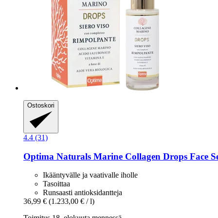
Ostoskori
4.4 (31)
Optima Naturals
Marine Collagen Drops Face S
Ikääntyvälle ja vaativalle iholle
Tasoittaa
Runsaasti antioksidantteja
36,99 €
(1.233,00 € / l)
Toimitus 18. elokuuta mennessä