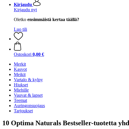
Kirjaudu
Kirjaudu nyt
Oletko
ensimmäistä kertaa täällä?
Luo tili
Ostoskori
0,00 €
Merkit
Kasvot
Meikit
Vartalo & kylpy
Hiukset
Miehille
Vauvat & lapset
Teemat
Auringonsuojaus
Tarjoukset
10 Optima Naturals Bestseller-tuotetta yhd