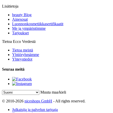
Lisätietoja
beauty Blog
Ainesosat
Luonnonkosmetiikkasertifikaatit
Me ja ympäristömme
Tarjoukset
Tietoa Ecco Verdestä
Tietoa meistä
Yhtiöryhmämme
Yhteystiedot
Seuraa meitä
Muuta maa/kieli
© 2010-2026
niceshops GmbH
- All rights reserved.
Julkaisija ja palvelun tarjoaja