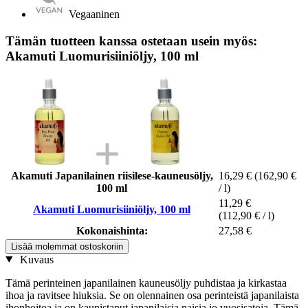
Vegaaninen
Tämän tuotteen kanssa ostetaan usein myös:
Akamuti Luomurisiiniöljy, 100 ml
Akamuti Japanilainen riisilese-kauneusöljy,
16,29 €
(162,90 €
100 ml
/ l)
11,29 €
Akamuti Luomurisiiniöljy, 100 ml
(112,90 € / l)
Kokonaishinta:
27,58 €
Lisää molemmat ostoskoriin
Kuvaus
Tämä perinteinen japanilainen kauneusöljy puhdistaa ja kirkastaa
ihoa ja ravitsee hiuksia. Se on olennainen osa perinteistä japanilaista
ihonhoitoa ja on kaunistanut japanilaisia naisia jo vuosisatoja. Tämä