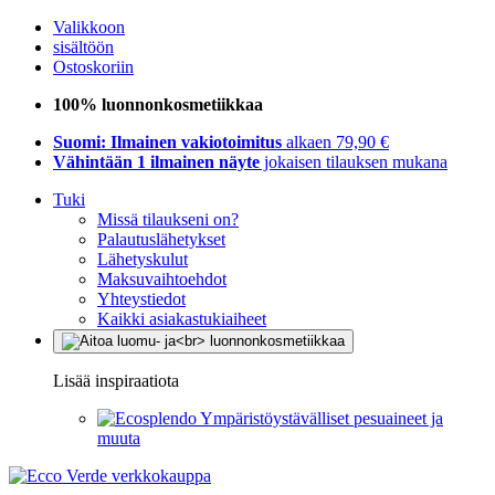
Valikkoon
sisältöön
Ostoskoriin
100% luonnonkosmetiikkaa
Suomi: Ilmainen vakiotoimitus
alkaen 79,90 €
Vähintään 1 ilmainen näyte
jokaisen tilauksen mukana
Tuki
Missä tilaukseni on?
Palautuslähetykset
Lähetyskulut
Maksuvaihtoehdot
Yhteystiedot
Kaikki asiakastukiaiheet
Lisää inspiraatiota
Ympäristöystävälliset pesuaineet ja
muuta