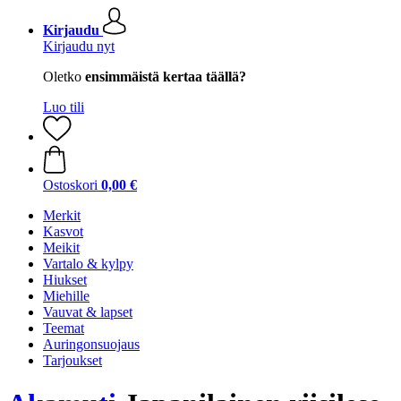
Kirjaudu
Kirjaudu nyt
Oletko
ensimmäistä kertaa täällä?
Luo tili
Ostoskori
0,00 €
Merkit
Kasvot
Meikit
Vartalo & kylpy
Hiukset
Miehille
Vauvat & lapset
Teemat
Auringonsuojaus
Tarjoukset