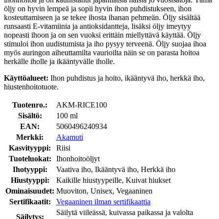
öljy on hyvin lempeä ja sopii hyvin ihon puhdistukseen, ihon
kosteuttamiseen ja se tekee ihosta ihanan pehmeän. Öljy sisältää
runsaasti E-vitamiinia ja antioksidantteja, lisäksi öljy imeytyy
nopeasti ihoon ja on sen vuoksi erittäin miellyttävä käyttää. Öljy
stimuloi ihon uudistumista ja iho pysyy terveenä. Öljy suojaa ihoa
myös auringon aiheuttamilta vaurioilta näin se on parasta hoitoa
herkälle iholle ja ikääntyvälle iholle.
Käyttöalueet:
Ihon puhdistus ja hoito, ikääntyvä iho, herkkä iho,
hiustenhoitotuote.
Tuotenro.:
AKM-RICE100
Sisältö:
100 ml
EAN:
5060496240934
Merkki:
Akamuti
Kasvityyppi:
Riisi
Tuoteluokat:
Ihonhoitoöljyt
Ihotyyppi:
Vaativa iho, Ikääntyvä iho, Herkkä iho
Hiustyyppi:
Kaikille hiustyypeille, Kuivat hiukset
Ominaisuudet:
Muoviton, Unisex, Vegaaninen
Sertifikaatit:
Vegaaninen ilman sertifikaattia
Säilytä viileässä, kuivassa paikassa ja valolta
Säilytys: