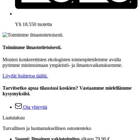
Yli 18.550 tuotetta
Toimimme ilmastotietoisesti.
Monien konkreettisten ekologisten toimenpiteidemme avulla
pyrimme minimoimaan ympäristö- ja ilmastovaikutuksemme.
Löydät lisätietoa täältä.
Tarvitsetko apua tilaustasi koskien? Vastaamme mielellämme
kysymyksiisi.
Ota yhteyttä
Laatutakuu
Turvallinen ja luottamuksellinen ostostenteko
Suomi: Ilmainen vakiotoimitus
alkaen 79,90 €