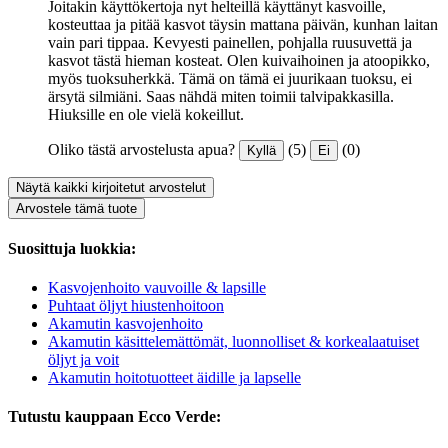
Joitakin käyttökertoja nyt helteillä käyttänyt kasvoille,
kosteuttaa ja pitää kasvot täysin mattana päivän, kunhan laitan
vain pari tippaa. Kevyesti painellen, pohjalla ruusuvettä ja
kasvot tästä hieman kosteat. Olen kuivaihoinen ja atoopikko,
myös tuoksuherkkä. Tämä on tämä ei juurikaan tuoksu, ei
ärsytä silmiäni. Saas nähdä miten toimii talvipakkasilla.
Hiuksille en ole vielä kokeillut.
Oliko tästä arvostelusta apua?
(5)
(0)
Kyllä
Ei
Näytä kaikki kirjoitetut arvostelut
Arvostele tämä tuote
Suosittuja luokkia:
Kasvojenhoito vauvoille & lapsille
Puhtaat öljyt hiustenhoitoon
Akamutin kasvojenhoito
Akamutin käsittelemättömät, luonnolliset & korkealaatuiset
öljyt ja voit
Akamutin hoitotuotteet äidille ja lapselle
Tutustu kauppaan Ecco Verde: