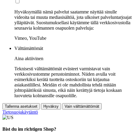
Hyväksymällä nämä palvelut saatamme näyttää sinulle
videoita tai muuta mediasisältöä, jota ulkoiset palveluntarjoajat
ylläpitävät. Suostumuksellasi käytämme tällä verkkosivustolla
seuraavia kolmannen osapuolen palveluja:
Vimeo, YouTube
Välttämättömät
Aina aktiivinen
Teknisesti välttämättömät evästeet varmistavat vain
verkkosivustomme perustoiminnot. Niiden avulla voit
esimerkiksi kerätä tuotteita ostoskoriin tai kirjautua
asiakastilillesi. Meidän ei ole mahdollista tehdä mitään
johtopäätöksiä sinusta, eikä näin kerättyjä tietoja koskaan
luovuteta kolmansille osapuolille.
Tallenna asetukset
Hyväksy
Vain välttämättömät
Tietosuojakäytäntö
Bist du im richtigen Shop?