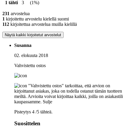
1 tähti
3
(1%)
231
arvostelua
1
kirjoitettu arvostelu kielellä suomi
112
kirjoitettua arvostelua muilla kielillä
Näytä kaikki kirjoitetut arvostelut
Susanna
02. elokuuta 2018
Vahvistettu ostos
"Vahvistettu ostos" tarkoittaa, että arvion on
kirjoittanut asiakas, joka on todella ostanut tämän tuotteen
meiltä. Arvioita voivat kirjoittaa kaikki, joilla on asiakastili
kaupassamme.
Sulje
Pisteytys 4 /5 tähteä.
Suosittelen