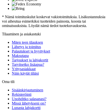
* Nämä toimituskulut koskevat vakiotoimituksia. Lisäkustannuksia
voi aiheutua esimerkiksi tuotteiden painosta, koosta tai
ominaisuuksista. Löydät nämä tiedot tuotekuvauksesta.
Tilaaminen ja asiakastuki
Miten teen tilauksen
Lähetys ja toimitus
Palautukset ja hyvitykset
Maksutapa
Tarjoukset ja lahjakortit
Tarvitsetko lisäapua?
Yritysasiakkaat
Näin käytät tiliäsi
Oma tili
Sisäänkirjautuminen
Rekisteröinti
Unohditko salasanasi?
Missä lähetykseni on?
Lunasta lahjakortti