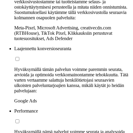
verkkosivustostamme tai tuotteistamme selaus- ja
ostokäyttäytymisesi perusteella ja mitata niiden onnistumista.
Suostumuksellasi käytämme tällä verkkosivustolla seuraavia
kolmannen osapuolen palveluita:
Meta-Pixel, Microsoft Advertising, creativecdn.com
(RTBHouse), TikTok Pixel, Klikkauksiin perustuvat
tuotesuositukset, Ads Defender
Laajennettu konversioseuranta
Hyväksymällä tämän palvelun voimme paremmin seurata,
arvioida ja optimoida verkkomainontamme tehokkuutta. Tätä
varten vertaamme salattuja henkilötietojasi seuraavien
ulkoisten palveluntarjoajien kanssa, mikäli käytät jo heidän
palvelujaan:
Google Ads
Performance
Hyväksymällä nämä palvelut voimme seurata ja analysoida