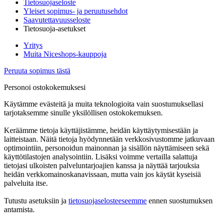
Tietosuojaseloste
Yleiset sopimus- ja peruutusehdot
Saavutettavuusseloste
Tietosuoja-asetukset
Yritys
Muita Niceshops-kauppoja
Peruuta sopimus tästä
Personoi ostokokemuksesi
Käytämme evästeitä ja muita teknologioita vain suostumuksellasi
tarjotaksemme sinulle yksilöllisen ostokokemuksen.
Keräämme tietoja käyttäjistämme, heidän käyttäytymisestään ja
laitteistaan. Näitä tietoja hyödynnetään verkkosivustomme jatkuvaan
optimointiin, personoidun mainonnan ja sisällön näyttämiseen sekä
käyttötilastojen analysointiin. Lisäksi voimme vertailla salattuja
tietojasi ulkoisten palveluntarjoajien kanssa ja näyttää tarjouksia
heidän verkkomainoskanavissaan, mutta vain jos käytät kyseisiä
palveluita itse.
Tutustu asetuksiin ja
tietosuojaselosteeseemme
ennen suostumuksen
antamista.