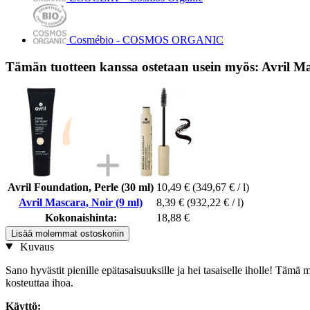
Cosmébio - COSMOS ORGANIC
Tämän tuotteen kanssa ostetaan usein myös: Avril Ma
Avril Foundation, Perle (30 ml)
10,49 €
(349,67 € / l)
Avril Mascara, Noir (9 ml)
8,39 €
(932,22 € / l)
Kokonaishinta:
18,88 €
Lisää molemmat ostoskoriin
Kuvaus
Sano hyvästit pienille epätasaisuuksille ja hei tasaiselle iholle! Tämä
kosteuttaa ihoa.
Käyttö: