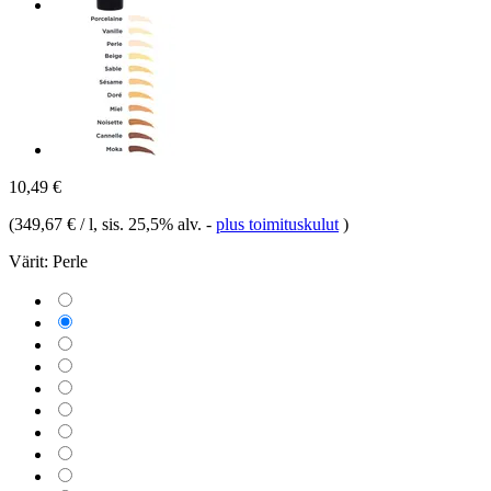
10,49 €
(
349,67 € / l
, sis. 25,5% alv.
-
plus toimituskulut
)
Värit:
Perle