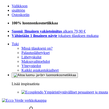
Valikkoon
sisältöön
Ostoskoriin
100% luonnonkosmetiikkaa
Suomi: Ilmainen vakiotoimitus
alkaen 79,90 €
Vähintään 1 ilmainen näyte
jokaisen tilauksen mukana
Tuki
Missä tilaukseni on?
Palautuslähetykset
Lähetyskulut
Maksuvaihtoehdot
Yhteystiedot
Kaikki asiakastukiaiheet
Lisää inspiraatiota
Ympäristöystävälliset pesuaineet ja muuta