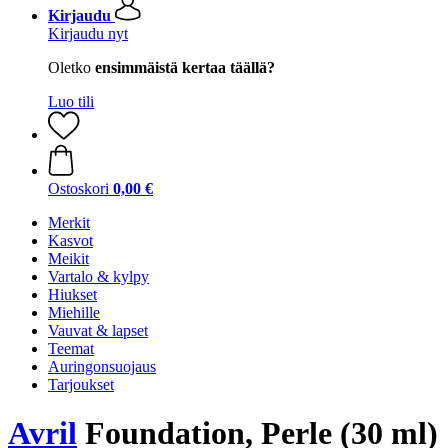
Kirjaudu
Kirjaudu nyt
Oletko
ensimmäistä kertaa täällä?
Luo tili
Ostoskori
0,00 €
Merkit
Kasvot
Meikit
Vartalo & kylpy
Hiukset
Miehille
Vauvat & lapset
Teemat
Auringonsuojaus
Tarjoukset
Avril
Foundation, Perle (30 ml)