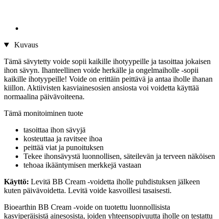
Kuvaus
Tämä sävytetty voide sopii kaikille ihotyypeille ja tasoittaa jokaisen
ihon sävyn. Ihanteellinen voide herkälle ja ongelmaiholle -sopii
kaikille ihotyypeille! Voide on erittäin peittävä ja antaa iholle ihanan
kiillon. Aktiivisten kasviainesosien ansiosta voi voidetta käyttää
normaalina päivävoiteena.
Tämä monitoiminen tuote
tasoittaa ihon sävyjä
kosteuttaa ja ravitsee ihoa
peittää viat ja punoituksen
Tekee ihonsävystä luonnollisen, säteilevän ja terveen näköisen
tehoaa ikääntymisen merkkejä vastaan
Käyttö:
Levitä BB Cream -voidetta iholle puhdistuksen jälkeen
kuten päivävoidetta. Levitä voide kasvoillesi tasaisesti.
Bioearthin BB Cream -voide on tuotettu luonnollisista
kasviperäisistä ainesosista, joiden yhteensopivuutta iholle on testattu