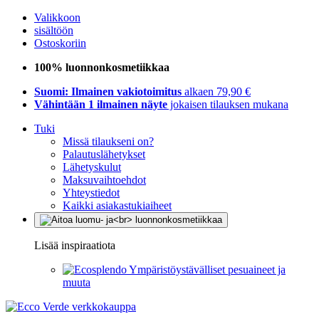
Valikkoon
sisältöön
Ostoskoriin
100% luonnonkosmetiikkaa
Suomi: Ilmainen vakiotoimitus
alkaen 79,90 €
Vähintään 1 ilmainen näyte
jokaisen tilauksen mukana
Tuki
Missä tilaukseni on?
Palautuslähetykset
Lähetyskulut
Maksuvaihtoehdot
Yhteystiedot
Kaikki asiakastukiaiheet
Lisää inspiraatiota
Ympäristöystävälliset pesuaineet ja
muuta