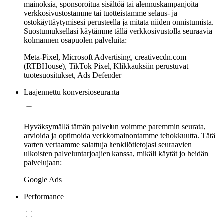
mainoksia, sponsoroitua sisältöä tai alennuskampanjoita
verkkosivustostamme tai tuotteistamme selaus- ja
ostokäyttäytymisesi perusteella ja mitata niiden onnistumista.
Suostumuksellasi käytämme tällä verkkosivustolla seuraavia
kolmannen osapuolen palveluita:
Meta-Pixel, Microsoft Advertising, creativecdn.com
(RTBHouse), TikTok Pixel, Klikkauksiin perustuvat
tuotesuositukset, Ads Defender
Laajennettu konversioseuranta
Hyväksymällä tämän palvelun voimme paremmin seurata,
arvioida ja optimoida verkkomainontamme tehokkuutta. Tätä
varten vertaamme salattuja henkilötietojasi seuraavien
ulkoisten palveluntarjoajien kanssa, mikäli käytät jo heidän
palvelujaan:
Google Ads
Performance