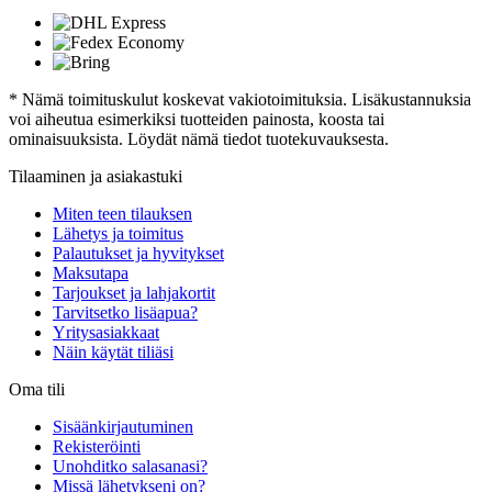
* Nämä toimituskulut koskevat vakiotoimituksia. Lisäkustannuksia
voi aiheutua esimerkiksi tuotteiden painosta, koosta tai
ominaisuuksista. Löydät nämä tiedot tuotekuvauksesta.
Tilaaminen ja asiakastuki
Miten teen tilauksen
Lähetys ja toimitus
Palautukset ja hyvitykset
Maksutapa
Tarjoukset ja lahjakortit
Tarvitsetko lisäapua?
Yritysasiakkaat
Näin käytät tiliäsi
Oma tili
Sisäänkirjautuminen
Rekisteröinti
Unohditko salasanasi?
Missä lähetykseni on?