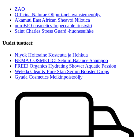
ZAO
Officina Naturae Olipuri-pellavansiemenöljy
Akamuti East African Sheavoi Nilotica
puroBIO cosmetics Impeccable ripsiväri
Saint Charles Stress Guard -huonesuihke
Uudet tuotteet:
Niyok Hoitoaine Kosteutta ja Hehkua
BEMA COSMETICI Sebum-Balance Shampoo
FREE! Organics Hydrating Shower Aquatic Passion
Weleda Clear & Pure Skin Serum Booster Drops
Gyada Cosmetics Meikinpoistoöljy