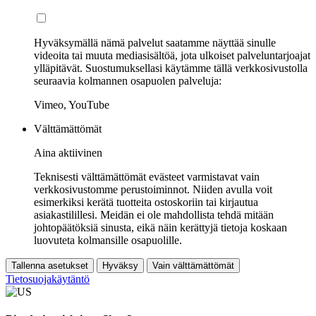
Hyväksymällä nämä palvelut saatamme näyttää sinulle
videoita tai muuta mediasisältöä, jota ulkoiset palveluntarjoajat
ylläpitävät. Suostumuksellasi käytämme tällä verkkosivustolla
seuraavia kolmannen osapuolen palveluja:
Vimeo, YouTube
Välttämättömät
Aina aktiivinen
Teknisesti välttämättömät evästeet varmistavat vain
verkkosivustomme perustoiminnot. Niiden avulla voit
esimerkiksi kerätä tuotteita ostoskoriin tai kirjautua
asiakastilillesi. Meidän ei ole mahdollista tehdä mitään
johtopäätöksiä sinusta, eikä näin kerättyjä tietoja koskaan
luovuteta kolmansille osapuolille.
Tallenna asetukset
Hyväksy
Vain välttämättömät
Tietosuojakäytäntö