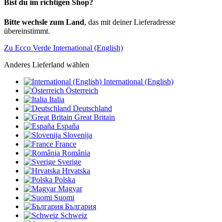
Bist du im richtigen Shop?
Bitte wechsle zum Land
, das mit deiner Lieferadresse
übereinstimmt.
Zu Ecco Verde International (English)
Anderes Lieferland wählen
International (English)
Österreich
Italia
Deutschland
Great Britain
España
Slovenija
France
România
Sverige
Hrvatska
Polska
Magyar
Suomi
България
Schweiz