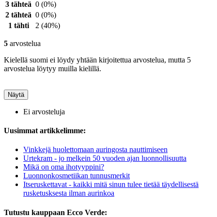
3 tähteä
0
(0%)
2 tähteä
0
(0%)
1 tähti
2
(40%)
5
arvostelua
Kielellä suomi ei löydy yhtään kirjoitettua arvostelua, mutta 5
arvostelua löytyy muilla kielillä.
Näytä
Ei arvosteluja
Uusimmat artikkelimme:
Vinkkejä huolettomaan auringosta nauttimiseen
Urtekram - jo melkein 50 vuoden ajan luonnollisuutta
Mikä on oma ihotyyppini?
Luonnonkosmetiikan tunnusmerkit
Itseruskettavat - kaikki mitä sinun tulee tietää täydellisestä
rusketusksesta ilman aurinkoa
Tutustu kauppaan Ecco Verde: