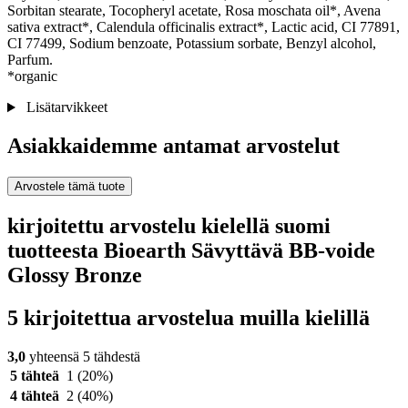
Sorbitan stearate, Tocopheryl acetate, Rosa moschata oil*, Avena
sativa extract*, Calendula officinalis extract*, Lactic acid, CI 77891,
CI 77499, Sodium benzoate, Potassium sorbate, Benzyl alcohol,
Parfum.
*organic
Lisätarvikkeet
Asiakkaidemme antamat arvostelut
Arvostele tämä tuote
kirjoitettu arvostelu kielellä suomi
tuotteesta Bioearth Sävyttävä BB-voide
Glossy Bronze
5 kirjoitettua arvostelua muilla kielillä
3,0
yhteensä 5 tähdestä
5 tähteä
1
(20%)
4 tähteä
2
(40%)