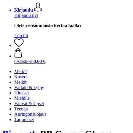
Kirjaudu
Kirjaudu nyt
Oletko
ensimmäistä kertaa täällä?
Luo tili
Ostoskori
0,00 €
Merkit
Kasvot
Meikit
Vartalo & kylpy
Hiukset
Miehille
Vauvat & lapset
Teemat
Auringonsuojaus
Tarjoukset