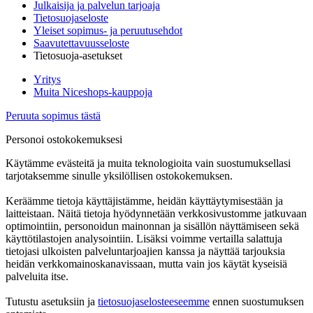
Julkaisija ja palvelun tarjoaja
Tietosuojaseloste
Yleiset sopimus- ja peruutusehdot
Saavutettavuusseloste
Tietosuoja-asetukset
Yritys
Muita Niceshops-kauppoja
Peruuta sopimus tästä
Personoi ostokokemuksesi
Käytämme evästeitä ja muita teknologioita vain suostumuksellasi
tarjotaksemme sinulle yksilöllisen ostokokemuksen.
Keräämme tietoja käyttäjistämme, heidän käyttäytymisestään ja
laitteistaan. Näitä tietoja hyödynnetään verkkosivustomme jatkuvaan
optimointiin, personoidun mainonnan ja sisällön näyttämiseen sekä
käyttötilastojen analysointiin. Lisäksi voimme vertailla salattuja
tietojasi ulkoisten palveluntarjoajien kanssa ja näyttää tarjouksia
heidän verkkomainoskanavissaan, mutta vain jos käytät kyseisiä
palveluita itse.
Tutustu asetuksiin ja
tietosuojaselosteeseemme
ennen suostumuksen