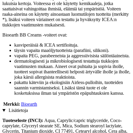
lukuisia kertoja. Voiteessa ei ole käytetty kemikaaleja, jotka
saattaisivat vahingoittaa ihmisiä, eläimiä tai ympäristöä. Voiteen
raaka-aineina on käytetty ainoastaan luomutilojen tuotteita (merkitty
*), lisäksi voiteen väriaineet on testattu ja hyväksytty ICEA:n
tiukkojen vaatimusten mukaisesti.
Bioearth BB Creams -voiteet ovat:
kasviperäisiä & ICEA sertifioituja.
täysin vapaita maaöljytuotteista (parafiini, silikoni).
vapaita PEG, parabeeneista ja aggressiivisista säilöntäaineista.
dermatologisesti ja mikrobiologisesti testattuja tiukkojen
vaatimusten mukaan. Aineet ovat puhtaita ja sopivia iholle,
tuotteet sopivat ihanteellisesti helposti ärtyvälle iholle ja iholle,
joka kärsii allergisista reaktioista.
pakattu käteviin ja ekologisiin Airless-pulloihin, tuotteiden
saannin varmistamiseksi. Lisäksi tämä tuote ei ole
kosketuksissa ilman tai ympäristön epäpuhtauksien kanssa.
Merkki:
Bioearth
Lisätietoja
Tuoteseloste (INCI):
Aqua, Caprylic/capric triglyceride, Coco-
caprylate, Glyceryl stearate SE, Mica, Sodium stearoyl lactylate,
Glycerin, Titanium dioxide, CI 77491, Cetearyl alcohol, Cera alba,