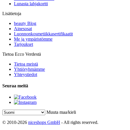
Lunasta lahjakortti
Lisätietoja
beauty Blog
Ainesosat
Luonnonkosmetiikkasertifikaatit
Me ja ympäristömme
Tarjoukset
Tietoa Ecco Verdestä
Tietoa meistä
Yhtiöryhmämme
Yhteystiedot
Seuraa meitä
Muuta maa/kieli
© 2010-2026
niceshops GmbH
- All rights reserved.