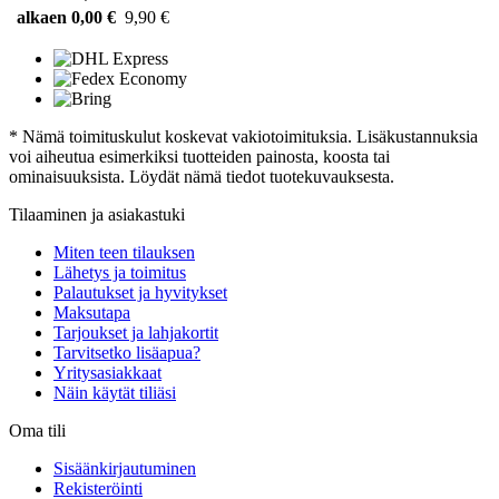
alkaen 0,00 €
9,90 €
* Nämä toimituskulut koskevat vakiotoimituksia. Lisäkustannuksia
voi aiheutua esimerkiksi tuotteiden painosta, koosta tai
ominaisuuksista. Löydät nämä tiedot tuotekuvauksesta.
Tilaaminen ja asiakastuki
Miten teen tilauksen
Lähetys ja toimitus
Palautukset ja hyvitykset
Maksutapa
Tarjoukset ja lahjakortit
Tarvitsetko lisäapua?
Yritysasiakkaat
Näin käytät tiliäsi
Oma tili
Sisäänkirjautuminen
Rekisteröinti