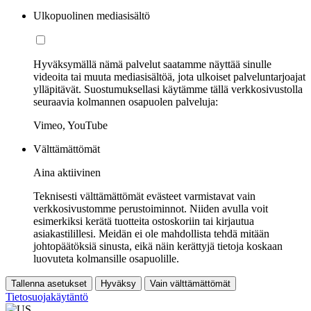
Ulkopuolinen mediasisältö
Hyväksymällä nämä palvelut saatamme näyttää sinulle
videoita tai muuta mediasisältöä, jota ulkoiset palveluntarjoajat
ylläpitävät. Suostumuksellasi käytämme tällä verkkosivustolla
seuraavia kolmannen osapuolen palveluja:
Vimeo, YouTube
Välttämättömät
Aina aktiivinen
Teknisesti välttämättömät evästeet varmistavat vain
verkkosivustomme perustoiminnot. Niiden avulla voit
esimerkiksi kerätä tuotteita ostoskoriin tai kirjautua
asiakastilillesi. Meidän ei ole mahdollista tehdä mitään
johtopäätöksiä sinusta, eikä näin kerättyjä tietoja koskaan
luovuteta kolmansille osapuolille.
Tallenna asetukset
Hyväksy
Vain välttämättömät
Tietosuojakäytäntö