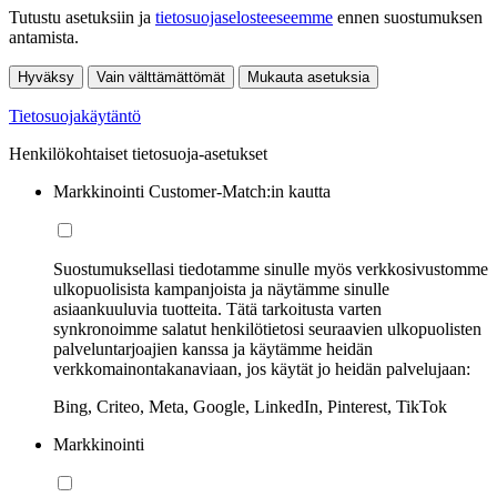
Tutustu asetuksiin ja
tietosuojaselosteeseemme
ennen suostumuksen
antamista.
Hyväksy
Vain välttämättömät
Mukauta asetuksia
Tietosuojakäytäntö
Henkilökohtaiset tietosuoja-asetukset
Markkinointi Customer-Match:in kautta
Suostumuksellasi tiedotamme sinulle myös verkkosivustomme
ulkopuolisista kampanjoista ja näytämme sinulle
asiaankuuluvia tuotteita. Tätä tarkoitusta varten
synkronoimme salatut henkilötietosi seuraavien ulkopuolisten
palveluntarjoajien kanssa ja käytämme heidän
verkkomainontakanaviaan, jos käytät jo heidän palvelujaan:
Bing, Criteo, Meta, Google, LinkedIn, Pinterest, TikTok
Markkinointi