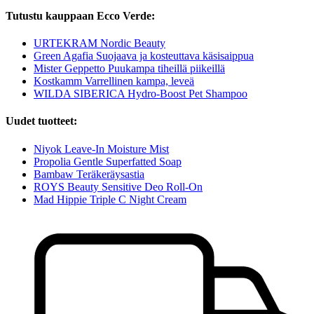
Tutustu kauppaan Ecco Verde:
URTEKRAM Nordic Beauty
Green Agafia Suojaava ja kosteuttava käsisaippua
Mister Geppetto Puukampa tiheillä piikeillä
Kostkamm Varrellinen kampa, leveä
WILDA SIBERICA Hydro-Boost Pet Shampoo
Uudet tuotteet:
Niyok Leave-In Moisture Mist
Propolia Gentle Superfatted Soap
Bambaw Teräkeräysastia
ROYS Beauty Sensitive Deo Roll-On
Mad Hippie Triple C Night Cream