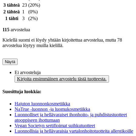
3 tähteä
23
(20%)
2 tähteä
1
(0%)
1 tähti
3
(2%)
115
arvostelua
Kielellä suomi ei löydy yhtään kirjoitettua arvostelua, mutta 78
arvostelua löytyy muilla kielillä.
Näytä
Ei arvosteluja
Kirjoita ensimmäinen arvostelu tästä tuotteesta.
Suosittuja luokkia:
Hajuton luonnonkosmetiikka
NaTrue -luonnon -ja luomukosmetiikka
Luonnolliset ja hellävaraiset ihonhoito- ja puhdistustuotteet
atooppiseen ihottumaan
Vegan Societyn sertifioimat suihkutuotteet
Luonnollisia ja hellävaraisia vartalonhoitotuotteita allergikoille