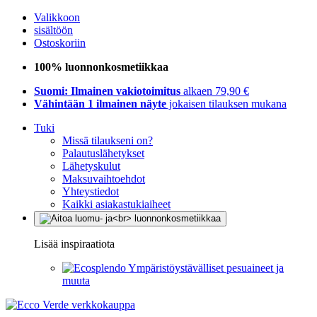
Valikkoon
sisältöön
Ostoskoriin
100% luonnonkosmetiikkaa
Suomi: Ilmainen vakiotoimitus
alkaen 79,90 €
Vähintään 1 ilmainen näyte
jokaisen tilauksen mukana
Tuki
Missä tilaukseni on?
Palautuslähetykset
Lähetyskulut
Maksuvaihtoehdot
Yhteystiedot
Kaikki asiakastukiaiheet
Lisää inspiraatiota
Ympäristöystävälliset pesuaineet ja
muuta