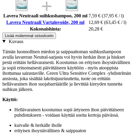
Lavera Neutraali suihkushampoo, 200 ml
7,59 €
(37,95 € / l)
Lavera Neutraali Vartalovoide, 200 ml
12,69 €
(63,45 € / l)
Kokonaishinta:
20,28 €
Lisää molemmat ostoskoriin
Kuvaus
Tämän luonnollisen miedon ja saippuattoman suihkushampoon
avulla lavareran Neutral-sarjasta voi hyvin herkän ihon ja hiukset
pestä erittäin hellävaraisesti. Koostumus on erityisen ihoystävällinen
ja sopii erinomaisesti päivittäiseen käyttöön - myös atooppista
ihottumaa sairastaville. Green Ultra Sensitive Complex -yhdistelmän
ansiosta, joka sisältää lakritsijuuriuutteita, tuote on erittäin
hellävarainen ihon suojabarriäärille ja lievittää kireyden tunnetta
suihkun jälkeen.
Käyttö:
Hellävarainen koostumus sopii ärtyneen ihon päivittäiseen
puhdistukseen - voidaan käyttää useita kertoja päivässä.
kuivalle & herkälle iholle
erityisen ihoystävällinen & saippuaton