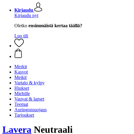
Kirjaudu
Kirjaudu nyt
Oletko
ensimmäistä kertaa täällä?
Luo tili
Merkit
Kasvot
Meikit
Vartalo & kylpy
Hiukset
Miehille
Vauvat & lapset
Teemat
Auringonsuojaus
Tarjoukset
Lavera
Neutraali