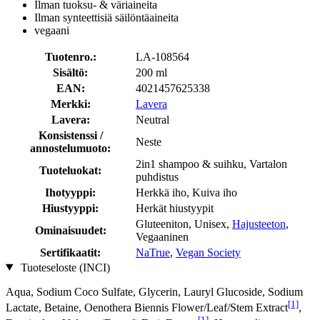
Ilman tuoksu- & väriaineita
Ilman synteettisiä säilöntäaineita
vegaani
Tuotenro.:
LA-108564
Sisältö:
200 ml
EAN:
4021457625338
Merkki:
Lavera
Lavera:
Neutral
Konsistenssi /
Neste
annostelumuoto:
2in1 shampoo & suihku, Vartalon
Tuoteluokat:
puhdistus
Ihotyyppi:
Herkkä iho, Kuiva iho
Hiustyyppi:
Herkät hiustyypit
Gluteeniton, Unisex,
Hajusteeton
,
Ominaisuudet:
Vegaaninen
Sertifikaatit:
NaTrue
,
Vegan Society
Tuoteseloste (INCI)
Aqua, Sodium Coco­ Sulfate, Glycerin, Lauryl Glucoside, Sodium
[1]
Lactate, Betaine, Oenothera Biennis Flower/Leaf/Stem Extract
,
[1]