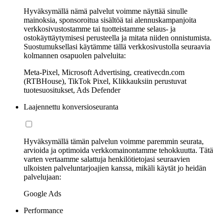
Hyväksymällä nämä palvelut voimme näyttää sinulle
mainoksia, sponsoroitua sisältöä tai alennuskampanjoita
verkkosivustostamme tai tuotteistamme selaus- ja
ostokäyttäytymisesi perusteella ja mitata niiden onnistumista.
Suostumuksellasi käytämme tällä verkkosivustolla seuraavia
kolmannen osapuolen palveluita:
Meta-Pixel, Microsoft Advertising, creativecdn.com
(RTBHouse), TikTok Pixel, Klikkauksiin perustuvat
tuotesuositukset, Ads Defender
Laajennettu konversioseuranta
Hyväksymällä tämän palvelun voimme paremmin seurata,
arvioida ja optimoida verkkomainontamme tehokkuutta. Tätä
varten vertaamme salattuja henkilötietojasi seuraavien
ulkoisten palveluntarjoajien kanssa, mikäli käytät jo heidän
palvelujaan:
Google Ads
Performance