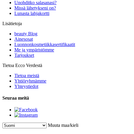
Unohditko salasanasi?
Missä lähetykseni on?
Lunasta lahjakortti
Lisätietoja
beauty Blog
Ainesosat
Luonnonkosmetiikkasertifikaatit
Me ja ympäristömme
Tarjoukset
Tietoa Ecco Verdestä
Tietoa meistä
Yhtiöryhmämme
Yhteystiedot
Seuraa meitä
Muuta maa/kieli