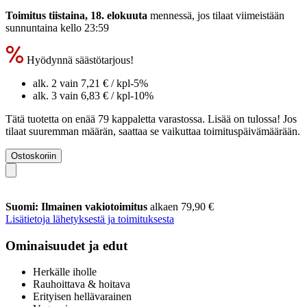
Toimitus tiistaina, 18. elokuuta
mennessä, jos tilaat viimeistään
sunnuntaina kello 23:59
Hyödynnä säästötarjous!
alk. 2 vain
7,21 €
/ kpl
-5%
alk. 3 vain
6,83 €
/ kpl
-10%
Tätä tuotetta on enää 79 kappaletta varastossa. Lisää on tulossa! Jos
tilaat suuremman määrän, saattaa se vaikuttaa toimituspäivämäärään.
Ostoskoriin
Suomi: Ilmainen vakiotoimitus
alkaen 79,90 €
Lisätietoja lähetyksestä ja toimituksesta
Ominaisuudet ja edut
Herkälle iholle
Rauhoittava & hoitava
Erityisen hellävarainen