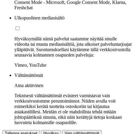
Consent Mode - Microsoft, Google Consent Mode, Klarna,
Freshchat
Ulkopuolinen mediasisältö
Hyväksymällä nämä palvelut saatamme näyttää sinulle
videoita tai muuta mediasisältöä, jota ulkoiset palveluntarjoajat
ylläpitävät. Suostumuksellasi käytämme tällä verkkosivustolla
seuraavia kolmannen osapuolen palveluja:
Vimeo, YouTube
Välttämättömät
Aina aktiivinen
Teknisesti välttämättömät evästeet varmistavat vain
verkkosivustomme perustoiminnot. Niiden avulla voit
esimerkiksi kerätä tuotteita ostoskoriin tai kirjautua
asiakastilillesi. Meidän ei ole mahdollista tehdä mitään
johtopäätöksiä sinusta, eikä näin kerättyjä tietoja koskaan
luovuteta kolmansille osapuolille.
Tallenna asetukset
Hyväksy
Vain välttämättömät