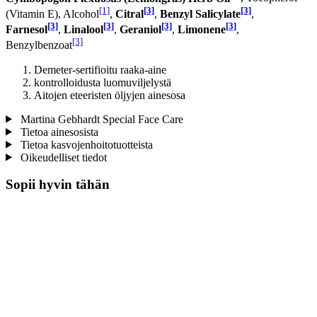
[1]
[3]
[3]
(Vitamin E), Alcohol
,
Citral
,
Benzyl Salicylate
,
[3]
[3]
[3]
[3]
Farnesol
,
Linalool
,
Geraniol
,
Limonene
,
[3]
Benzylbenzoat
Demeter-sertifioitu raaka-aine
kontrolloidusta luomuviljelystä
Aitojen eteeristen öljyjen ainesosa
Martina Gebhardt Special Face Care
Tietoa ainesosista
Tietoa kasvojenhoitotuotteista
Oikeudelliset tiedot
Sopii hyvin tähän