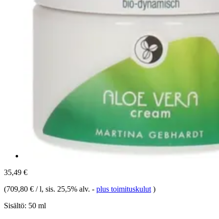
35,49 €
(
709,80 € / l
, sis. 25,5% alv.
-
plus toimituskulut
)
Sisältö:
50 ml