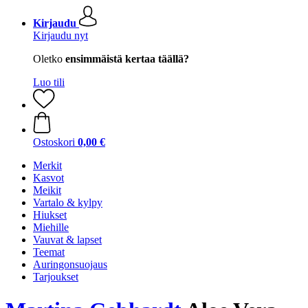
Kirjaudu
Kirjaudu nyt
Oletko
ensimmäistä kertaa täällä?
Luo tili
Ostoskori
0,00 €
Merkit
Kasvot
Meikit
Vartalo & kylpy
Hiukset
Miehille
Vauvat & lapset
Teemat
Auringonsuojaus
Tarjoukset