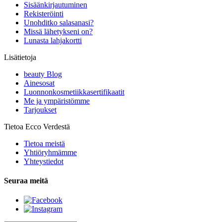
Sisäänkirjautuminen
Rekisteröinti
Unohditko salasanasi?
Missä lähetykseni on?
Lunasta lahjakortti
Lisätietoja
beauty Blog
Ainesosat
Luonnonkosmetiikkasertifikaatit
Me ja ympäristömme
Tarjoukset
Tietoa Ecco Verdestä
Tietoa meistä
Yhtiöryhmämme
Yhteystiedot
Seuraa meitä