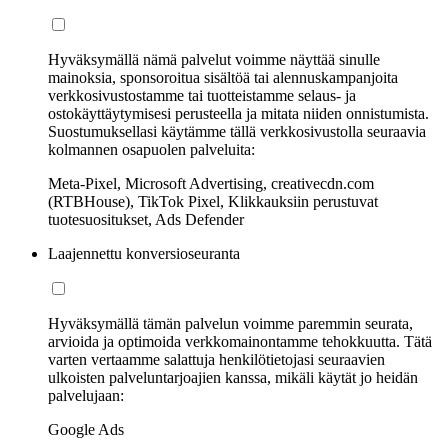
Hyväksymällä nämä palvelut voimme näyttää sinulle
mainoksia, sponsoroitua sisältöä tai alennuskampanjoita
verkkosivustostamme tai tuotteistamme selaus- ja
ostokäyttäytymisesi perusteella ja mitata niiden onnistumista.
Suostumuksellasi käytämme tällä verkkosivustolla seuraavia
kolmannen osapuolen palveluita:
Meta-Pixel, Microsoft Advertising, creativecdn.com
(RTBHouse), TikTok Pixel, Klikkauksiin perustuvat
tuotesuositukset, Ads Defender
Laajennettu konversioseuranta
Hyväksymällä tämän palvelun voimme paremmin seurata,
arvioida ja optimoida verkkomainontamme tehokkuutta. Tätä
varten vertaamme salattuja henkilötietojasi seuraavien
ulkoisten palveluntarjoajien kanssa, mikäli käytät jo heidän
palvelujaan:
Google Ads