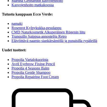
Martina Gebhardtin kasvojenhoito
Kasvojenhoito matkakoossa
Tutustu kauppaan Ecco Verde:
namaki
Rosenrot Kylpykukka-pesulappu
CMD Naturkosmetik Alkuperäinen Rügenin liitu
Tranquillo Saippua-annostelija Retro
Elävöittävä naamio siankärsämöllä ja punaisilla rypäleillä
Uudet tuotteet:
Propolia Vartalokuorinta
Avril Eyebrow Fixing Pencil
Propolia 4 Seasons Balm
Propolia Gentle Shampoo
Propolia Repairing Foot Cream