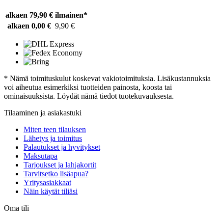
alkaen 79,90 €
ilmainen*
alkaen 0,00 €
9,90 €
* Nämä toimituskulut koskevat vakiotoimituksia. Lisäkustannuksia
voi aiheutua esimerkiksi tuotteiden painosta, koosta tai
ominaisuuksista. Löydät nämä tiedot tuotekuvauksesta.
Tilaaminen ja asiakastuki
Miten teen tilauksen
Lähetys ja toimitus
Palautukset ja hyvitykset
Maksutapa
Tarjoukset ja lahjakortit
Tarvitsetko lisäapua?
Yritysasiakkaat
Näin käytät tiliäsi
Oma tili