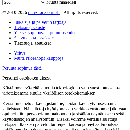
Muuta maa/kieli
© 2010-2026
niceshops GmbH
- All rights reserved.
Julkaisija ja palvelun tarjoaja
Tietosuojaseloste
Yleiset sopimus- ja peruutusehdot
Saavutettavuusseloste
Tietosuoja-asetukset
Yritys
Muita Niceshops-kauppoja
Peruuta sopimus tästä
Personoi ostokokemuksesi
Käytämme evästeitä ja muita teknologioita vain suostumuksellasi
tarjotaksemme sinulle yksilöllisen ostokokemuksen.
Keräämme tietoja käyttäjistämme, heidän käyttäytymisestään ja
laitteistaan. Näitä tietoja hyödynnetään verkkosivustomme jatkuvaan
optimointiin, personoidun mainonnan ja sisällön näyttämiseen sekä
käyttötilastojen analysointiin. Lisäksi voimme vertailla salattuja
tietojasi ulkoisten palveluntarjoajien kanssa ja näyttää tarjouksia
heidän verkkomainoskanavissaan, mutta vain jos käytät kyseisiä