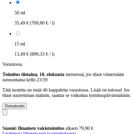
50 ml
35,49 €
(709,80 € / l)
15 ml
13,49 €
(899,33 € / l)
Varastossa
Toimitus tiistaina, 18. elokuuta
mennessä, jos tilaat viimeistään
sunnuntaina kello 23:59
Tätä tuotetta on enää 46 kappaletta varastossa. Lisää on tulossa! Jos
tilaat suuremman määrän, saattaa se vaikuttaa toimituspäivämäärään.
Ostoskoriin
Suomi: Ilmainen vakiotoimitus
alkaen 79,90 €
Lisätietoja lähetyksestä ja toimituksesta