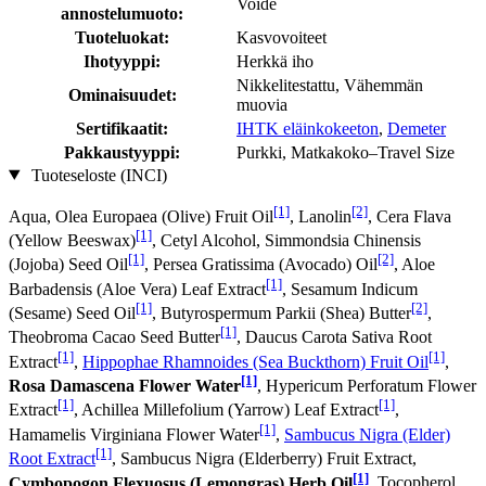
Voide
annostelumuoto:
Tuoteluokat:
Kasvovoiteet
Ihotyyppi:
Herkkä iho
Nikkelitestattu, Vähemmän
Ominaisuudet:
muovia
Sertifikaatit:
IHTK eläinkokeeton
,
Demeter
Pakkaustyyppi:
Purkki, Matkakoko–Travel Size
Tuoteseloste (INCI)
[1]
[2]
Aqua, Olea Europaea (Olive) Fruit Oil
, Lanolin
, Cera Flava
[1]
(Yellow Beeswax)
, Cetyl Alcohol, Simmondsia Chinensis
[1]
[2]
(Jojoba) Seed Oil
, Persea Gratissima (Avocado) Oil
, Aloe
[1]
Barbadensis (Aloe Vera) Leaf Extract
, Sesamum Indicum
[1]
[2]
(Sesame) Seed Oil
, Butyrospermum Parkii (Shea) Butter
,
[1]
Theobroma Cacao Seed Butter
, Daucus Carota Sativa Root
[1]
[1]
Extract
,
Hippophae Rhamnoides (Sea Buckthorn) Fruit Oil
,
[1]
Rosa Damascena Flower Water
, Hypericum Perforatum Flower
[1]
[1]
Extract
, Achillea Millefolium (Yarrow) Leaf Extract
,
[1]
Hamamelis Virginiana Flower Water
,
Sambucus Nigra (Elder)
[1]
Root Extract
, Sambucus Nigra (Elderberry) Fruit Extract,
[1]
Cymbopogon Flexuosus (Lemongras) Herb Oil
, Tocopherol