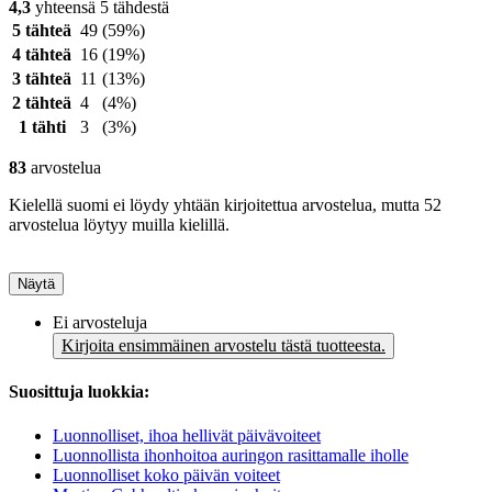
4,3
yhteensä 5 tähdestä
5 tähteä
49
(59%)
4 tähteä
16
(19%)
3 tähteä
11
(13%)
2 tähteä
4
(4%)
1 tähti
3
(3%)
83
arvostelua
Kielellä suomi ei löydy yhtään kirjoitettua arvostelua, mutta 52
arvostelua löytyy muilla kielillä.
Näytä
Ei arvosteluja
Kirjoita ensimmäinen arvostelu tästä tuotteesta.
Suosittuja luokkia:
Luonnolliset, ihoa hellivät päivävoiteet
Luonnollista ihonhoitoa auringon rasittamalle iholle
Luonnolliset koko päivän voiteet