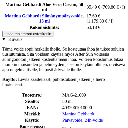
Martina Gebhardt Aloe Vera Cream, 50
35,49 €
(709,80 € / l)
ml
Martina Gebhardt Silmänympärysvoide,
17,69 €
15 ml
(1.179,33 € / l)
Kokonaishinta:
53,18 €
Lisää molemmat ostoskoriin
Kuvaus
Tämä voide sopii herkälle iholle. Se kosteuttaa ihoa ja tukee solujen
uusiutumista. Sitä voidaan käyttää myös After Sun voiteena
auringonoton jälkeen kosteuttamaan ihoa. Voiteen koostumus takaa
ihon kimmoisuuden ja pehmeyden ja se on käytännöllinen, ravitseva
apu ongelmalliselle, helposti ärtyvälle iholle.
Käyttö:
Levitä säästeliäästi puhdistuksen jälkeen ja hiero
huolellisesti.
Tuotenro.:
MAG-21009
Sisältö:
50 ml
EAN:
4032061010090
Merkki:
Martina Gebhardt
Käyttö:
Päivävoide
,
24h-voide
Konsistenssi /