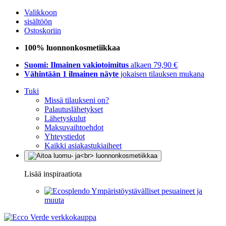
Valikkoon
sisältöön
Ostoskoriin
100% luonnonkosmetiikkaa
Suomi: Ilmainen vakiotoimitus
alkaen 79,90 €
Vähintään 1 ilmainen näyte
jokaisen tilauksen mukana
Tuki
Missä tilaukseni on?
Palautuslähetykset
Lähetyskulut
Maksuvaihtoehdot
Yhteystiedot
Kaikki asiakastukiaiheet
Lisää inspiraatiota
Ympäristöystävälliset pesuaineet ja
muuta