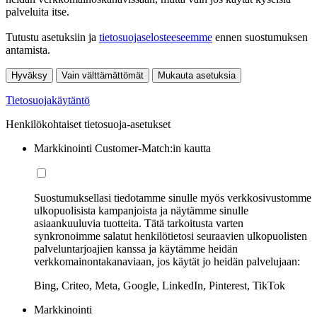
palveluita itse.
Tutustu asetuksiin ja
tietosuojaselosteeseemme
ennen suostumuksen
antamista.
Hyväksy
Vain välttämättömät
Mukauta asetuksia
Tietosuojakäytäntö
Henkilökohtaiset tietosuoja-asetukset
Markkinointi Customer-Match:in kautta
Suostumuksellasi tiedotamme sinulle myös verkkosivustomme
ulkopuolisista kampanjoista ja näytämme sinulle
asiaankuuluvia tuotteita. Tätä tarkoitusta varten
synkronoimme salatut henkilötietosi seuraavien ulkopuolisten
palveluntarjoajien kanssa ja käytämme heidän
verkkomainontakanaviaan, jos käytät jo heidän palvelujaan:
Bing, Criteo, Meta, Google, LinkedIn, Pinterest, TikTok
Markkinointi