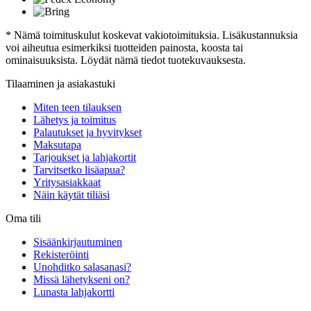
* Nämä toimituskulut koskevat vakiotoimituksia. Lisäkustannuksia
voi aiheutua esimerkiksi tuotteiden painosta, koosta tai
ominaisuuksista. Löydät nämä tiedot tuotekuvauksesta.
Tilaaminen ja asiakastuki
Miten teen tilauksen
Lähetys ja toimitus
Palautukset ja hyvitykset
Maksutapa
Tarjoukset ja lahjakortit
Tarvitsetko lisäapua?
Yritysasiakkaat
Näin käytät tiliäsi
Oma tili
Sisäänkirjautuminen
Rekisteröinti
Unohditko salasanasi?
Missä lähetykseni on?
Lunasta lahjakortti