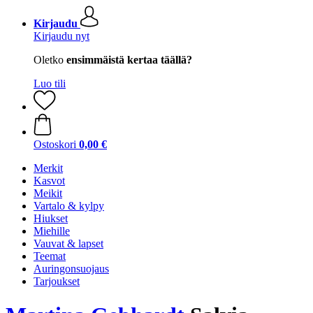
Kirjaudu
Kirjaudu nyt
Oletko
ensimmäistä kertaa täällä?
Luo tili
Ostoskori
0,00 €
Merkit
Kasvot
Meikit
Vartalo & kylpy
Hiukset
Miehille
Vauvat & lapset
Teemat
Auringonsuojaus
Tarjoukset