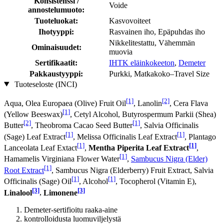
Konsistenssi /
Voide
annostelumuoto:
Tuoteluokat:
Kasvovoiteet
Ihotyyppi:
Rasvainen iho, Epäpuhdas iho
Nikkelitestattu, Vähemmän
Ominaisuudet:
muovia
Sertifikaatit:
IHTK eläinkokeeton
,
Demeter
Pakkaustyyppi:
Purkki, Matkakoko–Travel Size
Tuoteseloste (INCI)
[1]
[2]
Aqua, Olea Europaea (Olive) Fruit Oil
, Lanolin
, Cera Flava
[1]
(Yellow Beeswax)
, Cetyl Alcohol, Butyrospermum Parkii (Shea)
[2]
[1]
Butter
, Theobroma Cacao Seed Butter
, Salvia Officinalis
[1]
[1]
(Sage) Leaf Extract
, Melissa Officinalis Leaf Extract
, Plantago
[1]
[1]
Lanceolata Leaf Extact
,
Mentha Piperita Leaf Extract
,
[1]
Hamamelis Virginiana Flower Water
,
Sambucus Nigra (Elder)
[1]
Root Extract
, Sambucus Nigra (Elderberry) Fruit Extract, Salvia
[1]
[1]
Officinalis (Sage) Oil
, Alcohol
, Tocopherol (Vitamin E),
[3]
[3]
Linalool
,
Limonene
Demeter-sertifioitu raaka-aine
kontrolloidusta luomuviljelystä