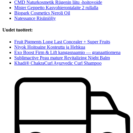
CMD Naturkosmetik Rügenin liitu -hoitovoide
Mister Geppetto Kasvohierontalaite 2 rullalla
Biopark Cosmetics Neroli Oil
Natessance Risiiniöljy
Uudet tuotteet:
Fruit Pigments Long Last Concealer + Super Fruits
Niyok Hoitoaine Kosteutta ja Hehkua
Exo Boost Firm & Lift kangasnaamio — granaattiomena
Sublimactive Peau mature Revitalizing Night Balm
Khadi® ChakraCurl Ayurvedic Curl Shampoo