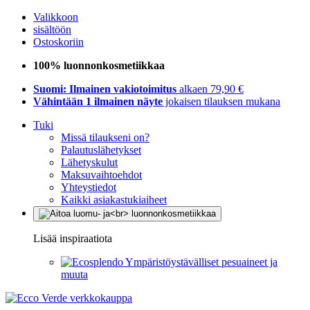
Valikkoon
sisältöön
Ostoskoriin
100% luonnonkosmetiikkaa
Suomi: Ilmainen vakiotoimitus
alkaen 79,90 €
Vähintään 1 ilmainen näyte
jokaisen tilauksen mukana
Tuki
Missä tilaukseni on?
Palautuslähetykset
Lähetyskulut
Maksuvaihtoehdot
Yhteystiedot
Kaikki asiakastukiaiheet
Lisää inspiraatiota
Ympäristöystävälliset pesuaineet ja
muuta