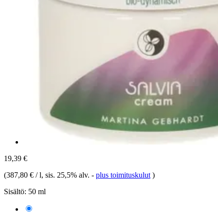
19,39 €
(
387,80 € / l
, sis. 25,5% alv.
-
plus toimituskulut
)
Sisältö:
50 ml