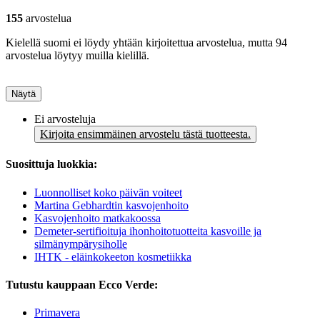
155
arvostelua
Kielellä suomi ei löydy yhtään kirjoitettua arvostelua, mutta 94
arvostelua löytyy muilla kielillä.
Näytä
Ei arvosteluja
Kirjoita ensimmäinen arvostelu tästä tuotteesta.
Suosittuja luokkia:
Luonnolliset koko päivän voiteet
Martina Gebhardtin kasvojenhoito
Kasvojenhoito matkakoossa
Demeter-sertifioituja ihonhoitotuotteita kasvoille ja
silmänympärysiholle
IHTK - eläinkokeeton kosmetiikka
Tutustu kauppaan Ecco Verde:
Primavera