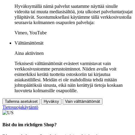
Hyväksymällä nämä palvelut saatamme näyttää sinulle
videoita tai muuta mediasisältöä, jota ulkoiset palveluntarjoajat
ylläpitävät. Suostumuksellasi käytämme tällä verkkosivustolla
seuraavia kolmannen osapuolen palveluja:
Vimeo, YouTube
Välttämättömät
Aina aktiivinen
Teknisesti välttämättömät evästeet varmistavat vain
verkkosivustomme perustoiminnot. Niiden avulla voit
esimerkiksi kerätä tuotteita ostoskoriin tai kirjautua
asiakastilillesi. Meidän ei ole mahdollista tehdä mitään
johtopäätöksiä sinusta, eikä näin kerättyjä tietoja koskaan
luovuteta kolmansille osapuolille.
Tallenna asetukset
Hyväksy
Vain välttämättömät
Tietosuojakäytäntö
Bist du im richtigen Shop?