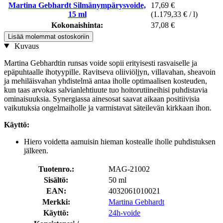
Martina Gebhardt Silmänympärysvoide,
17,69 €
15 ml
(1.179,33 € / l)
Kokonaishinta:
37,08 €
Lisää molemmat ostoskoriin
Kuvaus
Martina Gebhardtin runsas voide sopii erityisesti rasvaiselle ja
epäpuhtaalle ihotyypille. Ravitseva oliiviöljyn, villavahan, sheavoin
ja mehiläisvahan yhdistelmä antaa iholle optimaalisen kosteuden,
kun taas arvokas salvianlehtiuute tuo hoitorutiineihisi puhdistavia
ominaisuuksia. Synergiassa ainesosat saavat aikaan positiivisia
vaikutuksia ongelmaiholle ja varmistavat säteilevän kirkkaan ihon.
Käyttö:
Hiero voidetta aamuisin hieman kostealle iholle puhdistuksen
jälkeen.
Tuotenro.:
MAG-21002
Sisältö:
50 ml
EAN:
4032061010021
Merkki:
Martina Gebhardt
Käyttö:
24h-voide