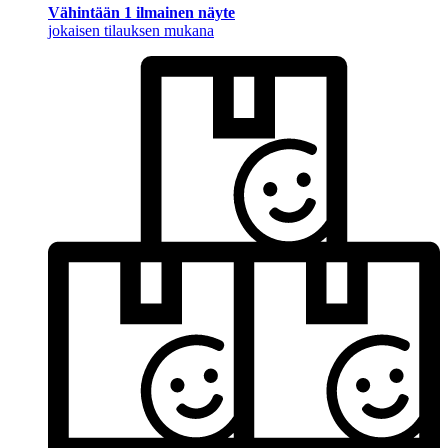
Vähintään 1 ilmainen näyte
jokaisen tilauksen mukana