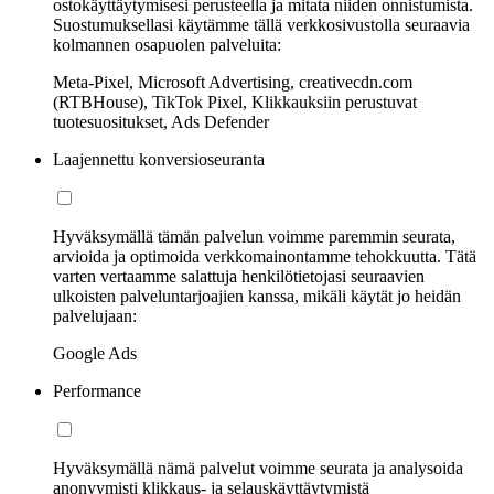
ostokäyttäytymisesi perusteella ja mitata niiden onnistumista.
Suostumuksellasi käytämme tällä verkkosivustolla seuraavia
kolmannen osapuolen palveluita:
Meta-Pixel, Microsoft Advertising, creativecdn.com
(RTBHouse), TikTok Pixel, Klikkauksiin perustuvat
tuotesuositukset, Ads Defender
Laajennettu konversioseuranta
Hyväksymällä tämän palvelun voimme paremmin seurata,
arvioida ja optimoida verkkomainontamme tehokkuutta. Tätä
varten vertaamme salattuja henkilötietojasi seuraavien
ulkoisten palveluntarjoajien kanssa, mikäli käytät jo heidän
palvelujaan:
Google Ads
Performance
Hyväksymällä nämä palvelut voimme seurata ja analysoida
anonyymisti klikkaus- ja selauskäyttäytymistä