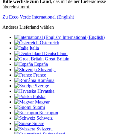
Bitte wechsle zum Land
, das mit deiner Lieferadresse
übereinstimmt.
Zu Ecco Verde International (English)
Anderes Lieferland wählen
International (English)
Österreich
Italia
Deutschland
Great Britain
España
Slovenija
France
România
Sverige
Hrvatska
Polska
Magyar
Suomi
България
Schweiz
Suisse
Svizzera