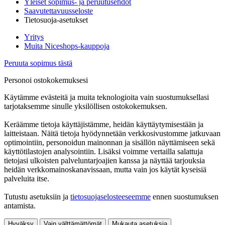
Yleiset sopimus- ja peruutusehdot
Saavutettavuusseloste
Tietosuoja-asetukset
Yritys
Muita Niceshops-kauppoja
Peruuta sopimus tästä
Personoi ostokokemuksesi
Käytämme evästeitä ja muita teknologioita vain suostumuksellasi
tarjotaksemme sinulle yksilöllisen ostokokemuksen.
Keräämme tietoja käyttäjistämme, heidän käyttäytymisestään ja
laitteistaan. Näitä tietoja hyödynnetään verkkosivustomme jatkuvaan
optimointiin, personoidun mainonnan ja sisällön näyttämiseen sekä
käyttötilastojen analysointiin. Lisäksi voimme vertailla salattuja
tietojasi ulkoisten palveluntarjoajien kanssa ja näyttää tarjouksia
heidän verkkomainoskanavissaan, mutta vain jos käytät kyseisiä
palveluita itse.
Tutustu asetuksiin ja
tietosuojaselosteeseemme
ennen suostumuksen
antamista.
Hyväksy
Vain välttämättömät
Mukauta asetuksia