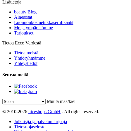
Lisätietoja
beauty Blog
Ainesosat
Luonnonkosmetiikkasertifikaatit
Me ja ympäristömme
Tarjoukset
Tietoa Ecco Verdestä
Tietoa meistä
Yhtiöryhmämme
Yhteystiedot
Seuraa meitä
Muuta maa/kieli
© 2010-2026
niceshops GmbH
- All rights reserved.
Julkaisija ja palvelun tarjoaja
Tietosuojaseloste