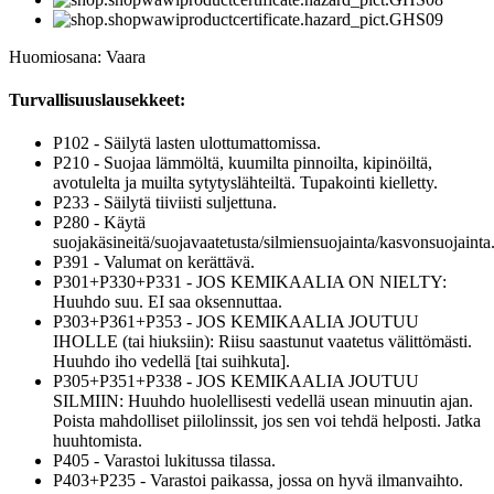
Huomiosana: Vaara
Turvallisuuslausekkeet:
P102 - Säilytä lasten ulottumattomissa.
P210 - Suojaa lämmöltä, kuumilta pinnoilta, kipinöiltä,
avotulelta ja muilta sytytyslähteiltä. Tupakointi kielletty.
P233 - Säilytä tiiviisti suljettuna.
P280 - Käytä
suojakäsineitä/suojavaatetusta/silmiensuojainta/kasvonsuojainta
P391 - Valumat on kerättävä.
P301+P330+P331 - JOS KEMIKAALIA ON NIELTY:
Huuhdo suu. EI saa oksennuttaa.
P303+P361+P353 - JOS KEMIKAALIA JOUTUU
IHOLLE (tai hiuksiin): Riisu saastunut vaatetus välittömästi.
Huuhdo iho vedellä [tai suihkuta].
P305+P351+P338 - JOS KEMIKAALIA JOUTUU
SILMIIN: Huuhdo huolellisesti vedellä usean minuutin ajan.
Poista mahdolliset piilolinssit, jos sen voi tehdä helposti. Jatka
huuhtomista.
P405 - Varastoi lukitussa tilassa.
P403+P235 - Varastoi paikassa, jossa on hyvä ilmanvaihto.