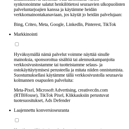
synkronoimme salatut henkilötietosi seuraavien ulkopuolisten
palveluntarjoajien kanssa ja käytämme heidän
verkkomainontakanaviaan, jos käytät jo heidän palvelujaan:
Bing, Criteo, Meta, Google, LinkedIn, Pinterest, TikTok
Markkinointi
Hyväksymällä nämä palvelut voimme näyttää sinulle
mainoksia, sponsoroitua sisältöä tai alennuskampanjoita
verkkosivustostamme tai tuotteistamme selaus- ja
ostokäyttäytymisesi perusteella ja mitata niiden onnistumista.
Suostumuksellasi käytämme tällä verkkosivustolla seuraavia
kolmannen osapuolen palveluita:
Meta-Pixel, Microsoft Advertising, creativecdn.com
(RTBHouse), TikTok Pixel, Klikkauksiin perustuvat
tuotesuositukset, Ads Defender
Laajennettu konversioseuranta