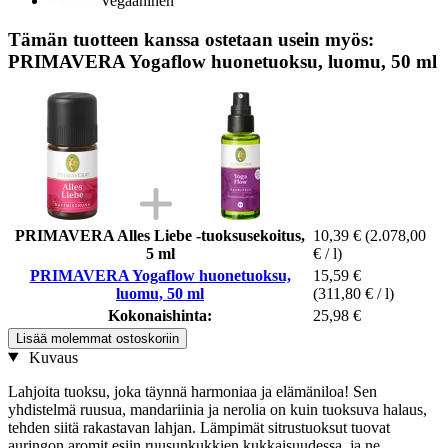
Vegaaninen
Tämän tuotteen kanssa ostetaan usein myös:
PRIMAVERA Yogaflow huonetuoksu, luomu, 50 ml
PRIMAVERA Alles Liebe -tuoksusekoitus,
10,39 €
(2.078,00
5 ml
€ / l)
PRIMAVERA Yogaflow huonetuoksu,
15,59 €
luomu, 50 ml
(311,80 € / l)
Kokonaishinta:
25,98 €
Lisää molemmat ostoskoriin
Kuvaus
Lahjoita tuoksu, joka täynnä harmoniaa ja elämäniloa! Sen
yhdistelmä ruusua, mandariinia ja nerolia on kuin tuoksuva halaus,
tehden siitä rakastavan lahjan. Lämpimät sitrustuoksut tuovat
auringon aromit esiin ruusunkukkien kukkaisuudessa, ja ne