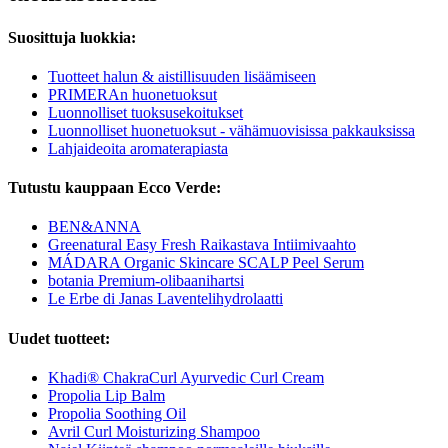
Suosittuja luokkia:
Tuotteet halun & aistillisuuden lisäämiseen
PRIMERAn huonetuoksut
Luonnolliset tuoksusekoitukset
Luonnolliset huonetuoksut - vähämuovisissa pakkauksissa
Lahjaideoita aromaterapiasta
Tutustu kauppaan Ecco Verde:
BEN&ANNA
Greenatural Easy Fresh Raikastava Intiimivaahto
MÁDARA Organic Skincare SCALP Peel Serum
botania Premium-olibaanihartsi
Le Erbe di Janas Laventelihydrolaatti
Uudet tuotteet:
Khadi® ChakraCurl Ayurvedic Curl Cream
Propolia Lip Balm
Propolia Soothing Oil
Avril Curl Moisturizing Shampoo