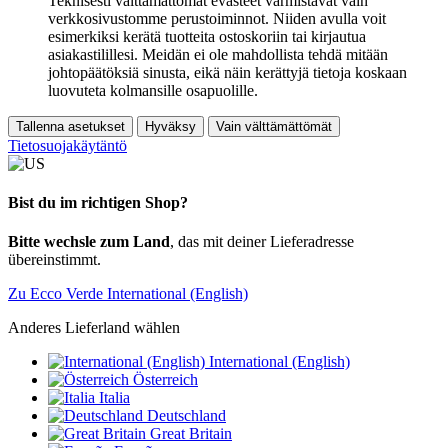
Teknisesti välttämättömät evästeet varmistavat vain
verkkosivustomme perustoiminnot. Niiden avulla voit
esimerkiksi kerätä tuotteita ostoskoriin tai kirjautua
asiakastilillesi. Meidän ei ole mahdollista tehdä mitään
johtopäätöksiä sinusta, eikä näin kerättyjä tietoja koskaan
luovuteta kolmansille osapuolille.
Tallenna asetukset
Hyväksy
Vain välttämättömät
Tietosuojakäytäntö
Bist du im richtigen Shop?
Bitte wechsle zum Land
, das mit deiner Lieferadresse
übereinstimmt.
Zu Ecco Verde International (English)
Anderes Lieferland wählen
International (English)
Österreich
Italia
Deutschland
Great Britain