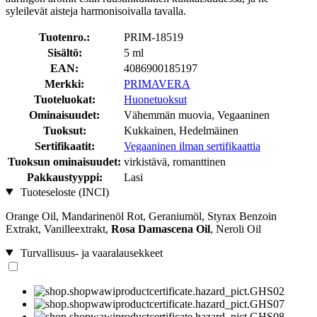
syleilevät aisteja harmonisoivalla tavalla.
Tuotenro.:
PRIM-18519
Sisältö:
5 ml
EAN:
4086900185197
Merkki:
PRIMAVERA
Tuoteluokat:
Huonetuoksut
Ominaisuudet:
Vähemmän muovia, Vegaaninen
Tuoksut:
Kukkainen, Hedelmäinen
Sertifikaatit:
Vegaaninen ilman sertifikaattia
Tuoksun ominaisuudet:
virkistävä, romanttinen
Pakkaustyyppi:
Lasi
Tuoteseloste (INCI)
Orange Oil, Mandarinenöl Rot, Geraniumöl, Styrax Benzoin
Extrakt, Vanilleextrakt,
Rosa Damascena Oil
, Neroli Oil
Turvallisuus- ja vaaralausekkeet