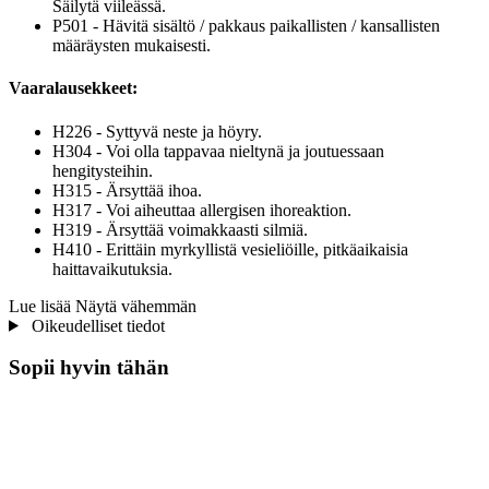
Säilytä viileässä.
P501 - Hävitä sisältö / pakkaus paikallisten / kansallisten
määräysten mukaisesti.
Vaaralausekkeet:
H226 - Syttyvä neste ja höyry.
H304 - Voi olla tappavaa nieltynä ja joutuessaan
hengitysteihin.
H315 - Ärsyttää ihoa.
H317 - Voi aiheuttaa allergisen ihoreaktion.
H319 - Ärsyttää voimakkaasti silmiä.
H410 - Erittäin myrkyllistä vesieliöille, pitkäaikaisia
haittavaikutuksia.
Lue lisää
Näytä vähemmän
Oikeudelliset tiedot
Sopii hyvin tähän