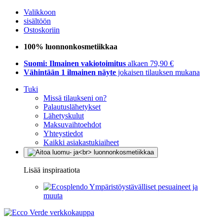
Valikkoon
sisältöön
Ostoskoriin
100% luonnonkosmetiikkaa
Suomi: Ilmainen vakiotoimitus
alkaen 79,90 €
Vähintään 1 ilmainen näyte
jokaisen tilauksen mukana
Tuki
Missä tilaukseni on?
Palautuslähetykset
Lähetyskulut
Maksuvaihtoehdot
Yhteystiedot
Kaikki asiakastukiaiheet
Lisää inspiraatiota
Ympäristöystävälliset pesuaineet ja
muuta