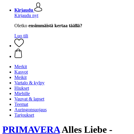
Kirjaudu
Kirjaudu nyt
Oletko
ensimmäistä kertaa täällä?
Luo tili
Merkit
Kasvot
Meikit
Vartalo & kylpy
Hiukset
Miehille
Vauvat & lapset
Teemat
Auringonsuojaus
Tarjoukset
PRIMAVERA
Alles Liebe -