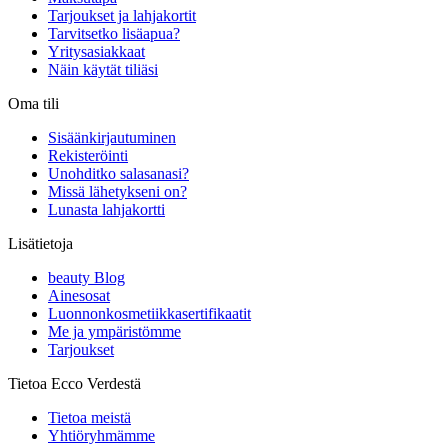
Tarjoukset ja lahjakortit
Tarvitsetko lisäapua?
Yritysasiakkaat
Näin käytät tiliäsi
Oma tili
Sisäänkirjautuminen
Rekisteröinti
Unohditko salasanasi?
Missä lähetykseni on?
Lunasta lahjakortti
Lisätietoja
beauty Blog
Ainesosat
Luonnonkosmetiikkasertifikaatit
Me ja ympäristömme
Tarjoukset
Tietoa Ecco Verdestä
Tietoa meistä
Yhtiöryhmämme