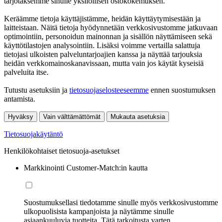
tarjotaksemme sinulle yksilöllisen ostokokemuksen.
Keräämme tietoja käyttäjistämme, heidän käyttäytymisestään ja
laitteistaan. Näitä tietoja hyödynnetään verkkosivustomme jatkuvaan
optimointiin, personoidun mainonnan ja sisällön näyttämiseen sekä
käyttötilastojen analysointiin. Lisäksi voimme vertailla salattuja
tietojasi ulkoisten palveluntarjoajien kanssa ja näyttää tarjouksia
heidän verkkomainoskanavissaan, mutta vain jos käytät kyseisiä
palveluita itse.
Tutustu asetuksiin ja
tietosuojaselosteeseemme
ennen suostumuksen
antamista.
Hyväksy
Vain välttämättömät
Mukauta asetuksia
Tietosuojakäytäntö
Henkilökohtaiset tietosuoja-asetukset
Markkinointi Customer-Match:in kautta
Suostumuksellasi tiedotamme sinulle myös verkkosivustomme
ulkopuolisista kampanjoista ja näytämme sinulle
asiaankuuluvia tuotteita. Tätä tarkoitusta varten