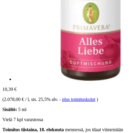
10,39 €
(
2.078,00 € / l
, sis. 25,5% alv.
-
plus toimituskulut
)
Sisältö:
5 ml
Vielä 7 kpl varastossa
Toimitus tiistaina, 18. elokuuta
mennessä, jos tilaat viimeistään