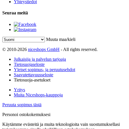
Yhteystiedot
Seuraa meitä
Muuta maa/kieli
© 2010-2026
niceshops GmbH
- All rights reserved.
Julkaisija ja palvelun tarjoaja
Tietosuojaseloste
Yleiset sopimus- ja peruutusehdot
Saavutettavuusseloste
Tietosuoja-asetukset
Yritys
Muita Niceshops-kauppoja
Peruuta sopimus tästä
Personoi ostokokemuksesi
Käytämme evästeitä ja muita teknologioita vain suostumuksellasi