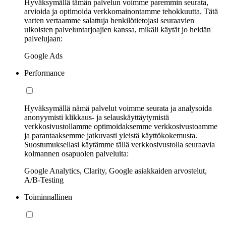
Hyväksymällä tämän palvelun voimme paremmin seurata,
arvioida ja optimoida verkkomainontamme tehokkuutta. Tätä
varten vertaamme salattuja henkilötietojasi seuraavien
ulkoisten palveluntarjoajien kanssa, mikäli käytät jo heidän
palvelujaan:
Google Ads
Performance
Hyväksymällä nämä palvelut voimme seurata ja analysoida
anonyymisti klikkaus- ja selauskäyttäytymistä
verkkosivustollamme optimoidaksemme verkkosivustoamme
ja parantaaksemme jatkuvasti yleistä käyttökokemusta.
Suostumuksellasi käytämme tällä verkkosivustolla seuraavia
kolmannen osapuolen palveluita:
Google Analytics, Clarity, Google asiakkaiden arvostelut,
A/B-Testing
Toiminnallinen