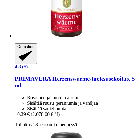
Ostoskori
4.8 (5)
PRIMAVERA
Herzenswärme-​tuoksusekoitus, 5
ml
Rosoinen ja lämmin aromi
Sisältää ruusu-geraniumia ja vaniljaa
Sisältää santelipuuta
10,39 €
(2.078,00 € / l)
Toimitus 18. elokuuta mennessä