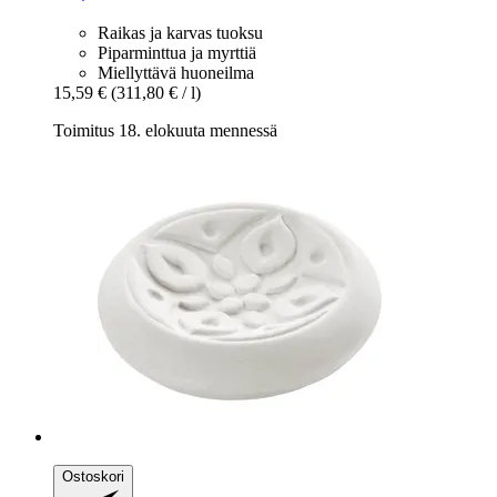
Raikas ja karvas tuoksu
Piparminttua ja myrttiä
Miellyttävä huoneilma
15,59 €
(311,80 € / l)
Toimitus 18. elokuuta mennessä
Ostoskori