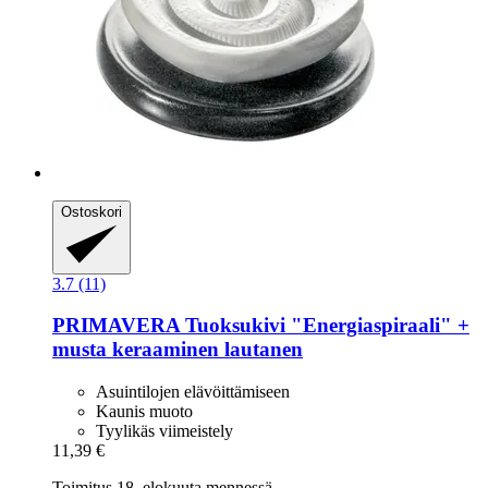
Ostoskori
3.7 (11)
PRIMAVERA
Tuoksukivi "Energiaspiraali" +
musta keraaminen lautanen
Asuintilojen elävöittämiseen
Kaunis muoto
Tyylikäs viimeistely
11,39 €
Toimitus 18. elokuuta mennessä