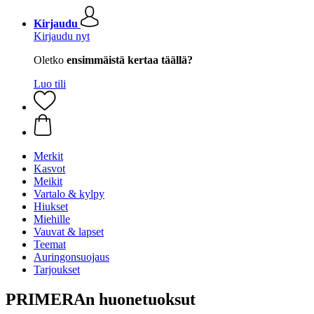
Kirjaudu
Kirjaudu nyt
Oletko
ensimmäistä kertaa täällä?
Luo tili
Merkit
Kasvot
Meikit
Vartalo & kylpy
Hiukset
Miehille
Vauvat & lapset
Teemat
Auringonsuojaus
Tarjoukset
PRIMERAn huonetuoksut