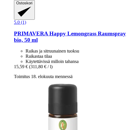
Ostoskori
5.0 (1)
PRIMAVERA
Happy Lemongrass Raumspray
bio, 50 ml
Raikas ja sitruunainen tuoksu
Raikastaa tilaa
Käytettävissä milloin tahansa
15,59 €
(311,80 € / l)
Toimitus 18. elokuuta mennessä