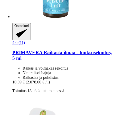
Ostoskori
4.6 (11)
PRIMAVERA
Raikasta ilmaa -​ tuoksusekoitus,
5 ml
Raikas ja voimakas sekoitus
Neutralisoi hajuja
Raikastaa ja puhdistaa
10,39 €
(2.078,00 € / l)
Toimitus 18. elokuuta mennessä