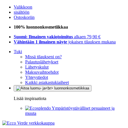
Valikkoon
sisältöön
Ostoskoriin
100% luonnonkosmetiikkaa
Suomi: Ilmainen vakiotoimitus
alkaen 79,90 €
Vähintään 1 ilmainen näyte
jokaisen tilauksen mukana
Tuki
Missä tilaukseni on?
Palautuslähetykset
Lähetyskulut
Maksuvaihtoehdot
Yhteystiedot
Kaikki asiakastukiaiheet
Lisää inspiraatiota
Ympäristöystävälliset pesuaineet ja
muuta