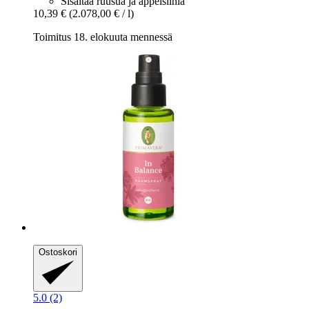
Sisältää ruusua ja appelsiinia
10,39 €
(2.078,00 € / l)
Toimitus 18. elokuuta mennessä
Ostoskori
5.0 (2)