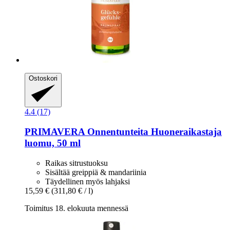
Ostoskori
4.4 (17)
PRIMAVERA
Onnentunteita Huoneraikastaja
luomu, 50 ml
Raikas sitrustuoksu
Sisältää greippiä & mandariinia
Täydellinen myös lahjaksi
15,59 €
(311,80 € / l)
Toimitus 18. elokuuta mennessä