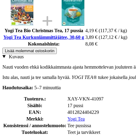
Yogi Tea Bio Christmas Tea, 17 pussia
4,19 €
(117,37 € / kg)
Yogi Tea Kurkunlämmittäjätee, 30,60 g
3,89 €
(127,12 € / kg)
Kokonaishinta:
8,08 €
Lisää molemmat ostoskoriin
Kuvaus
Nauti vuoden ehkä kodikkaimmasta ajasta hemmottelevan jouluteen ääre
Istu alas, nauti ja tee samalla hyvää.
YOGI TEA®
tukee jokaisella
jou
Haudutusaika:
5–7 minuuttia
Tuotenro.:
XAY-VKN-41097
Sisältö:
17 pussi
EAN:
4012824404229
Merkki:
Yogi Tea
Konsistenssi / annostelumuoto:
Tee pussissa
Tuoteluokat:
Teet ja tarvikkeet