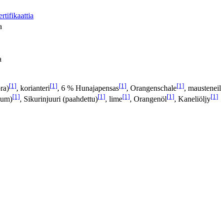
tifikaattia
a
a
[1]
[1]
[1]
[1]
ra)
, korianteri
, 6 % Hunajapensas
, Orangenschale
, maustenei
[1]
[1]
[1]
[1]
[1]
mum)
, Sikurinjuuri (paahdettu)
, lime
, Orangenöl
, Kaneliöljy