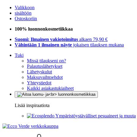
Valikkoon
sisältöön
Ostoskoriin
100% luonnonkosmetiikkaa
Suomi: Ilmainen vakiotoimitus
alkaen 79,90 €
Vähintään 1 ilmainen näyte
jokaisen tilauksen mukana
Tuki
Missä tilaukseni on?
Palautuslähetykset
Lähetyskulut
Maksuvaihtoehdot
Yhteystiedot
Kaikki asiakastukiaiheet
Lisää inspiraatiota
Ympäristöystävälliset pesuaineet ja muuta