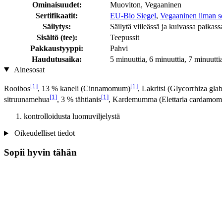
Ominaisuudet:
Muoviton, Vegaaninen
Sertifikaatit:
EU-Bio Siegel
,
Vegaaninen ilman ser
Säilytys:
Säilytä viileässä ja kuivassa paikass
Sisältö (tee):
Teepussit
Pakkaustyyppi:
Pahvi
Haudutusaika:
5 minuuttia, 6 minuuttia, 7 minuutti
Ainesosat
[1]
[1]
Rooibos
, 13 % kaneli (Cinnamomum)
, Lakritsi (Glycorrhiza glab
[1]
[1]
sitruunamehua
, 3 % tähtianis
, Kardemumma (Elettaria cardamo
kontrolloidusta luomuviljelystä
Oikeudelliset tiedot
Sopii hyvin tähän