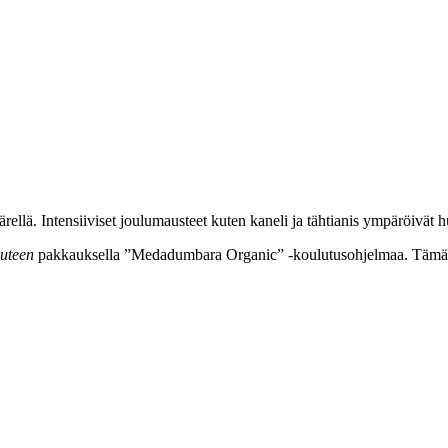
llä. Intensiiviset joulumausteet kuten kaneli ja tähtianis ympäröivät 
luteen
pakkauksella ”Medadumbara Organic” -koulutusohjelmaa. Tämä oh