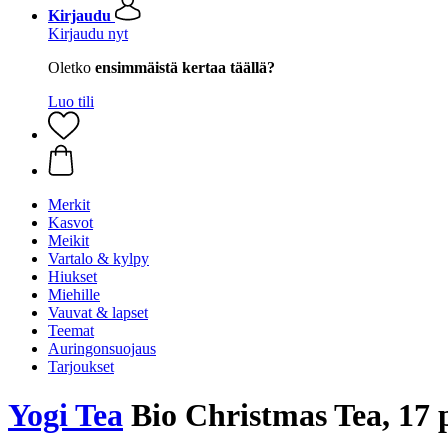
Kirjaudu
Kirjaudu nyt
Oletko
ensimmäistä kertaa täällä?
Luo tili
Merkit
Kasvot
Meikit
Vartalo & kylpy
Hiukset
Miehille
Vauvat & lapset
Teemat
Auringonsuojaus
Tarjoukset
Yogi Tea
Bio Christmas Tea, 17 