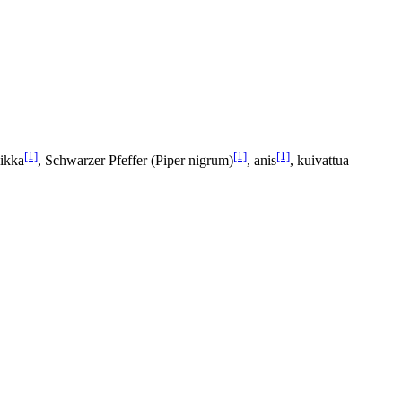
[1]
[1]
[1]
likka
, Schwarzer Pfeffer (Piper nigrum)
, anis
, kuivattua