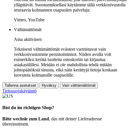
ylläpitävät. Suostumuksellasi käytämme tällä verkkosivustolla
seuraavia kolmannen osapuolen palveluja:
Vimeo, YouTube
Välttämättömät
Aina aktiivinen
Teknisesti välttämättömät evästeet varmistavat vain
verkkosivustomme perustoiminnot. Niiden avulla voit
esimerkiksi kerätä tuotteita ostoskoriin tai kirjautua
asiakastilillesi. Meidän ei ole mahdollista tehdä mitään
johtopäätöksiä sinusta, eikä näin kerättyjä tietoja koskaan
luovuteta kolmansille osapuolille.
Tallenna asetukset
Hyväksy
Vain välttämättömät
Tietosuojakäytäntö
Bist du im richtigen Shop?
Bitte wechsle zum Land
, das mit deiner Lieferadresse
übereinstimmt.