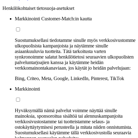
Henkilökohtaiset tietosuoja-asetukset
Markkinointi Customer-Match:in kautta
Suostumuksellasi tiedotamme sinulle myös verkkosivustomme
ulkopuolisista kampanjoista ja näytämme sinulle
asiaankuuluvia tuotteita. Tätä tarkoitusta varten
synkronoimme salatut henkilötietosi seuraavien ulkopuolisten
palveluntarjoajien kanssa ja käytämme heidän
verkkomainontakanaviaan, jos käytät jo heidän palvelujaan:
Bing, Criteo, Meta, Google, LinkedIn, Pinterest, TikTok
Markkinointi
Hyväksymällä nämä palvelut voimme näyttää sinulle
mainoksia, sponsoroitua sisältöä tai alennuskampanjoita
verkkosivustostamme tai tuotteistamme selaus- ja
ostokäyttäytymisesi perusteella ja mitata niiden onnistumista.
Suostumuksellasi käytämme tällä verkkosivustolla seuraavia