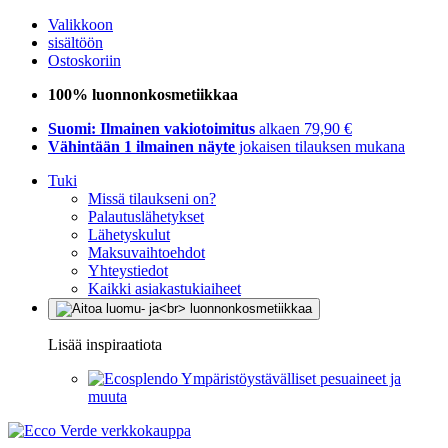
Valikkoon
sisältöön
Ostoskoriin
100% luonnonkosmetiikkaa
Suomi: Ilmainen vakiotoimitus
alkaen 79,90 €
Vähintään 1 ilmainen näyte
jokaisen tilauksen mukana
Tuki
Missä tilaukseni on?
Palautuslähetykset
Lähetyskulut
Maksuvaihtoehdot
Yhteystiedot
Kaikki asiakastukiaiheet
Lisää inspiraatiota
Ympäristöystävälliset pesuaineet ja
muuta