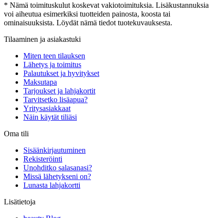
* Nämä toimituskulut koskevat vakiotoimituksia. Lisäkustannuksia
voi aiheutua esimerkiksi tuotteiden painosta, koosta tai
ominaisuuksista. Löydät nämä tiedot tuotekuvauksesta.
Tilaaminen ja asiakastuki
Miten teen tilauksen
Lähetys ja toimitus
Palautukset ja hyvitykset
Maksutapa
Tarjoukset ja lahjakortit
Tarvitsetko lisäapua?
Yritysasiakkaat
Näin käytät tiliäsi
Oma tili
Sisäänkirjautuminen
Rekisteröinti
Unohditko salasanasi?
Missä lähetykseni on?
Lunasta lahjakortti
Lisätietoja