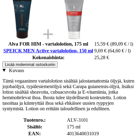
Alva FOR HIM - vartalolotion, 175 ml
15,59 €
(89,09 € / l)
SPEICK MEN Active vartalolotion, 150 ml
9,69 €
(64,60 € / l)
Kokonaishinta:
25,28 €
Lisää molemmat ostoskoriin
Kuvaus
Tämä vegaaninen vartalolotion sisältää jalostamattomia öljyjä, kuten
jojobaöljyä, rypälesiemenöljyä sekä Carapa guianensis-öljyä, lisäksi
lotion sisältää sheavoita, cubuacuvoita ja E-vitamiinia, jotka
hemmottelevat ihoa. Ihosta tulee täydellisesti kosteutettu. Lotion
tasoittaa ja kiinteyttää ihoa sekä ehkäisee uusien ryppyjen
syntymistä. Lotion on erittäin taloudellinen ja edullinen.
Tuotenro.:
ALV-3101
Sisältö:
175 ml
EAN:
4013640031019