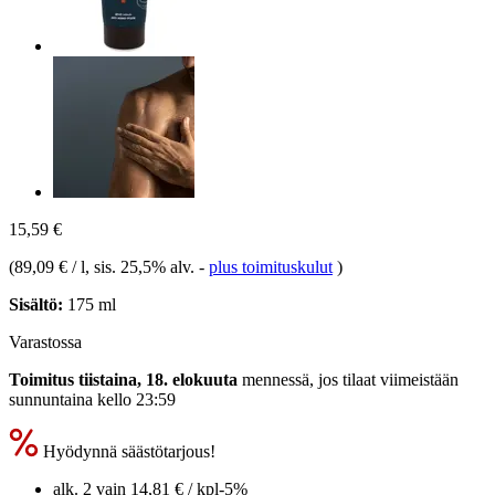
15,59 €
(
89,09 € / l
, sis. 25,5% alv.
-
plus toimituskulut
)
Sisältö:
175 ml
Varastossa
Toimitus tiistaina, 18. elokuuta
mennessä, jos tilaat viimeistään
sunnuntaina kello 23:59
Hyödynnä säästötarjous!
alk. 2 vain
14,81 €
/ kpl
-5%