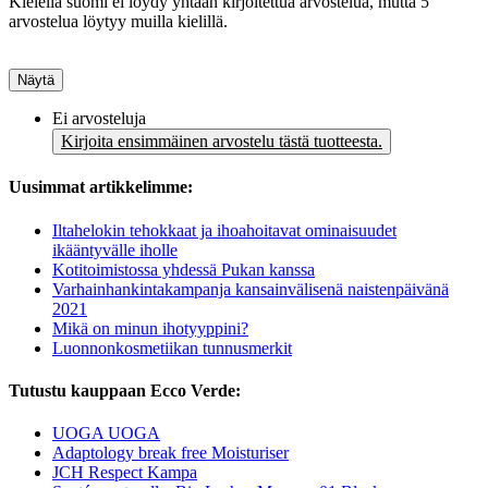
Kielellä suomi ei löydy yhtään kirjoitettua arvostelua, mutta 5
arvostelua löytyy muilla kielillä.
Näytä
Ei arvosteluja
Kirjoita ensimmäinen arvostelu tästä tuotteesta.
Uusimmat artikkelimme:
Iltahelokin tehokkaat ja ihoahoitavat ominaisuudet
ikääntyvälle iholle
Kotitoimistossa yhdessä Pukan kanssa
Varhainhankintakampanja kansainvälisenä naistenpäivänä
2021
Mikä on minun ihotyyppini?
Luonnonkosmetiikan tunnusmerkit
Tutustu kauppaan Ecco Verde:
UOGA UOGA
Adaptology break free Moisturiser
JCH Respect Kampa