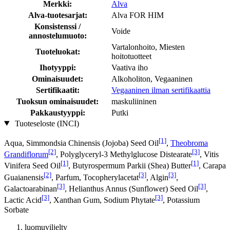
Merkki:
Alva
Alva-tuotesarjat:
Alva FOR HIM
Konsistenssi /
Voide
annostelumuoto:
Vartalonhoito, Miesten
Tuoteluokat:
hoitotuotteet
Ihotyyppi:
Vaativa iho
Ominaisuudet:
Alkoholiton, Vegaaninen
Sertifikaatit:
Vegaaninen ilman sertifikaattia
Tuoksun ominaisuudet:
maskuliininen
Pakkaustyyppi:
Putki
Tuoteseloste (INCI)
[1]
Aqua, Simmondsia Chinensis (Jojoba) Seed Oil
,
Theobroma
[2]
[3]
Grandiflorum
, Polyglyceryl-3 Methylglucose Distearate
, Vitis
[1]
[1]
Vinifera Seed Oil
, Butyrospermum Parkii (Shea) Butter
, Carapa
[2]
[3]
[3]
Guaianensis
, Parfum, Tocopherylacetat
, Algin
,
[3]
[3]
Galactoarabinan
, Helianthus Annus (Sunflower) Seed Oil
,
[3]
[3]
Lactic Acid
, Xanthan Gum, Sodium Phytate
, Potassium
Sorbate
luomuviljelty