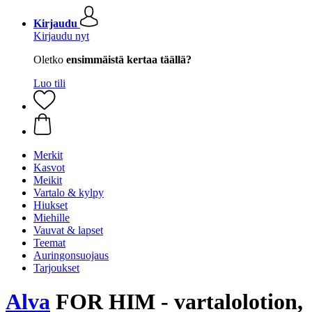
Kirjaudu
Kirjaudu nyt
Oletko
ensimmäistä kertaa täällä?
Luo tili
Merkit
Kasvot
Meikit
Vartalo & kylpy
Hiukset
Miehille
Vauvat & lapset
Teemat
Auringonsuojaus
Tarjoukset
Alva
FOR HIM - vartalolotion,