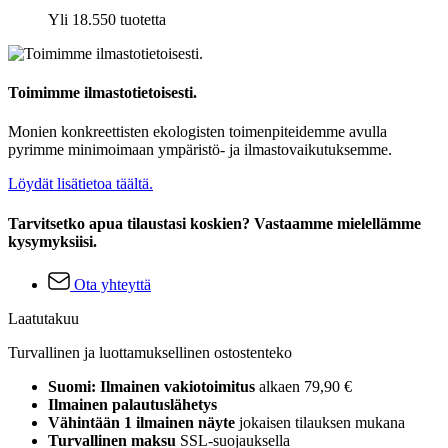
Yli 18.550 tuotetta
Toimimme ilmastotietoisesti.
Monien konkreettisten ekologisten toimenpiteidemme avulla
pyrimme minimoimaan ympäristö- ja ilmastovaikutuksemme.
Löydät lisätietoa täältä.
Tarvitsetko apua tilaustasi koskien? Vastaamme mielellämme
kysymyksiisi.
Ota yhteyttä
Laatutakuu
Turvallinen ja luottamuksellinen ostostenteko
Suomi: Ilmainen vakiotoimitus
alkaen 79,90 €
Ilmainen palautuslähetys
Vähintään 1 ilmainen näyte
jokaisen tilauksen mukana
Turvallinen maksu
SSL-suojauksella