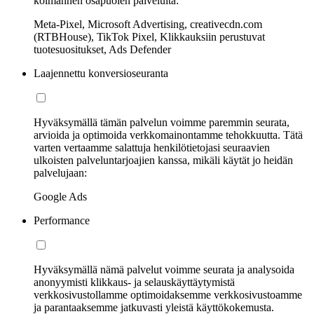
kolmannen osapuolen palveluita:
Meta-Pixel, Microsoft Advertising, creativecdn.com
(RTBHouse), TikTok Pixel, Klikkauksiin perustuvat
tuotesuositukset, Ads Defender
Laajennettu konversioseuranta
Hyväksymällä tämän palvelun voimme paremmin seurata,
arvioida ja optimoida verkkomainontamme tehokkuutta. Tätä
varten vertaamme salattuja henkilötietojasi seuraavien
ulkoisten palveluntarjoajien kanssa, mikäli käytät jo heidän
palvelujaan:
Google Ads
Performance
Hyväksymällä nämä palvelut voimme seurata ja analysoida
anonyymisti klikkaus- ja selauskäyttäytymistä
verkkosivustollamme optimoidaksemme verkkosivustoamme
ja parantaaksemme jatkuvasti yleistä käyttökokemusta.