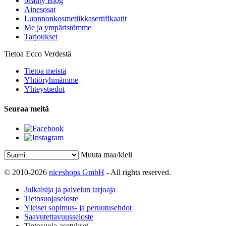
beauty Blog
Ainesosat
Luonnonkosmetiikkasertifikaatit
Me ja ympäristömme
Tarjoukset
Tietoa Ecco Verdestä
Tietoa meistä
Yhtiöryhmämme
Yhteystiedot
Seuraa meitä
Muuta maa/kieli
© 2010-2026
niceshops GmbH
- All rights reserved.
Julkaisija ja palvelun tarjoaja
Tietosuojaseloste
Yleiset sopimus- ja peruutusehdot
Saavutettavuusseloste
Tietosuoja-asetukset