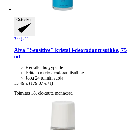
Ostoskori
3.9 (21)
Alva
"Sensitive" kristalli-​deorodanttisuihke, 75
ml
Herkille ihotyypeille
Erittäin mieto deodoranttisuihke
Jopa 24 tunnin suoja
13,49 €
(179,87 € / l)
Toimitus 18. elokuuta mennessä