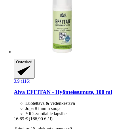
Ostoskori
3.9 (116)
Alva
EFFITAN -​ Hyönteissumute, 100 ml
Luotettava & vedenkestävä
Jopa 8 tunnin suoja
Yli 2-vuotiaille lapsille
16,69 €
(166,90 € / l)
Toimitus 18. elokuuta mennessä