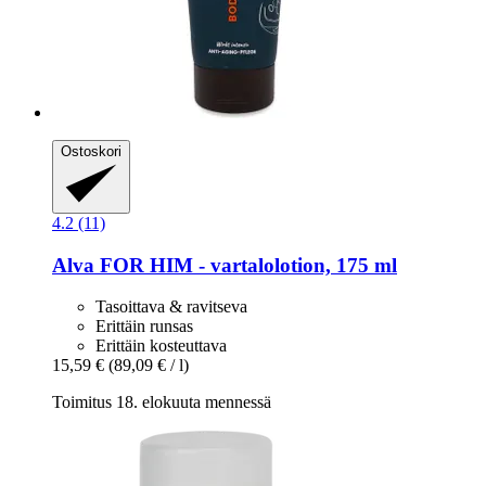
Ostoskori
4.2 (11)
Alva
FOR HIM -​ vartalolotion, 175 ml
Tasoittava & ravitseva
Erittäin runsas
Erittäin kosteuttava
15,59 €
(89,09 € / l)
Toimitus 18. elokuuta mennessä