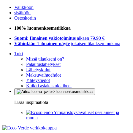
Valikkoon
sisältöön
Ostoskoriin
100% luonnonkosmetiikkaa
Suomi: Ilmainen vakiotoimitus
alkaen 79,90 €
Vähintään 1 ilmainen näyte
jokaisen tilauksen mukana
Tuki
Missä tilaukseni on?
Palautuslähetykset
Lähetyskulut
Maksuvaihtoehdot
Yhteystiedot
Kaikki asiakastukiaiheet
Lisää inspiraatiota
Ympäristöystävälliset pesuaineet ja
muuta