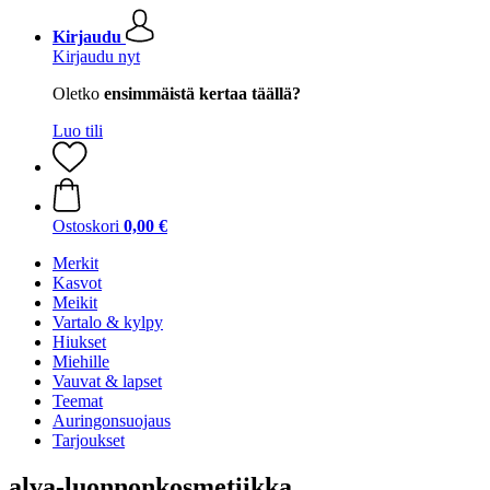
Kirjaudu
Kirjaudu nyt
Oletko
ensimmäistä kertaa täällä?
Luo tili
Ostoskori
0,00 €
Merkit
Kasvot
Meikit
Vartalo & kylpy
Hiukset
Miehille
Vauvat & lapset
Teemat
Auringonsuojaus
Tarjoukset
alva-luonnonkosmetiikka