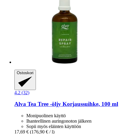
Ostoskori
4.2 (32)
Alva
Tea Tree -​öljy Korjaussuihke, 100 ml
Monipuolinen käyttö
Ihanteellinen auringonoton jälkeen
Sopii myös eläinten käyttöön
17,69 €
(176,90 € / l)