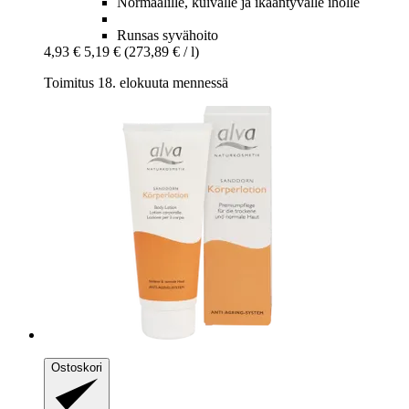
Normaalille, kuivalle ja ikääntyvälle iholle
Runsas syvähoito
4,93 €
5,19 €
(273,89 € / l)
Toimitus 18. elokuuta mennessä
Ostoskori