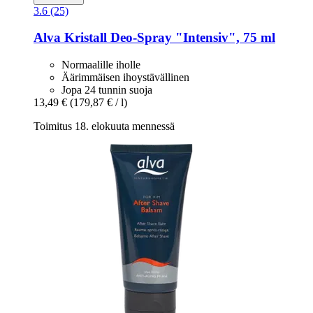
3.6 (25)
Alva
Kristall Deo-​Spray "Intensiv", 75 ml
Normaalille iholle
Äärimmäisen ihoystävällinen
Jopa 24 tunnin suoja
13,49 €
(179,87 € / l)
Toimitus 18. elokuuta mennessä