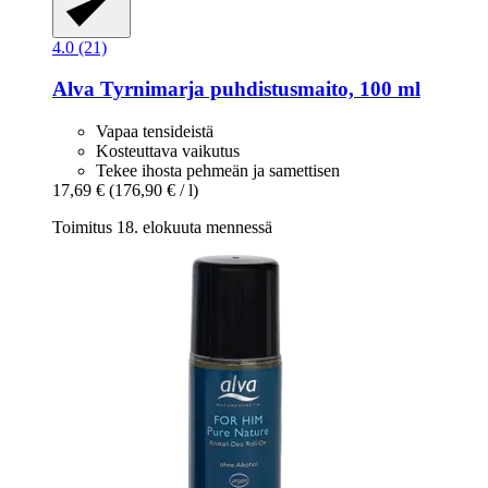
4.0 (21)
Alva
Tyrnimarja puhdistusmaito, 100 ml
Vapaa tensideistä
Kosteuttava vaikutus
Tekee ihosta pehmeän ja samettisen
17,69 €
(176,90 € / l)
Toimitus 18. elokuuta mennessä