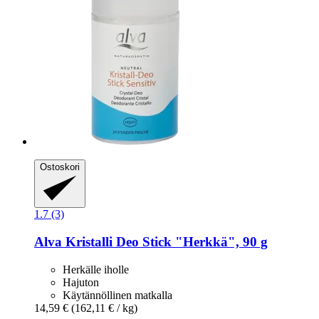
Ostoskori
1.7 (3)
Alva
Kristalli Deo Stick "Herkkä", 90 g
Herkälle iholle
Hajuton
Käytännöllinen matkalla
14,59 €
(162,11 € / kg)