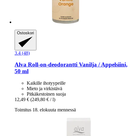
Ostoskori
3.4 (48)
Alva
Roll-​on-​deodorantti Vanilja / Appelsiini,
50 ml
Kaikille ihotyypeille
Mieto ja virkistävä
Pitkäkestoinen suoja
12,49 €
(249,80 € / l)
Toimitus 18. elokuuta mennessä