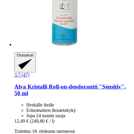
Ostoskori
3.7 (47)
Alva
Kristalli Roll-​on-​deodorantti "Sensitiv",
50 ml
Herkälle iholle
Erinomainen ihosietokyky
Jopa 24 tunnin suoja
12,49 €
(249,80 € / l)
Toimitus 18. elokuuta mennessä