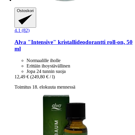
Ostoskori
4.1 (82)
Alva
"Intensive" kristallideodorantti roll-​on, 50
ml
Normaalille iholle
Erittäin ihoystävällinen
Jopa 24 tunnin suoja
12,49 €
(249,80 € / l)
Toimitus 18. elokuuta mennessä