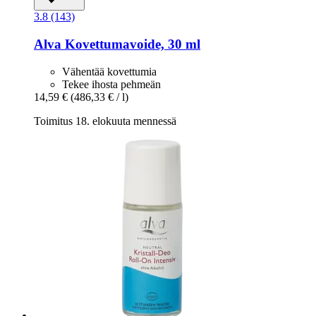
3.8 (143)
Alva
Kovettumavoide, 30 ml
Vähentää kovettumia
Tekee ihosta pehmeän
14,59 €
(486,33 € / l)
Toimitus 18. elokuuta mennessä