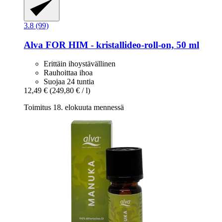
3.8 (99)
Alva
FOR HIM -​ kristallideo-​roll-​on, 50 ml
Erittäin ihoystävällinen
Rauhoittaa ihoa
Suojaa 24 tuntia
12,49 €
(249,80 € / l)
Toimitus 18. elokuuta mennessä