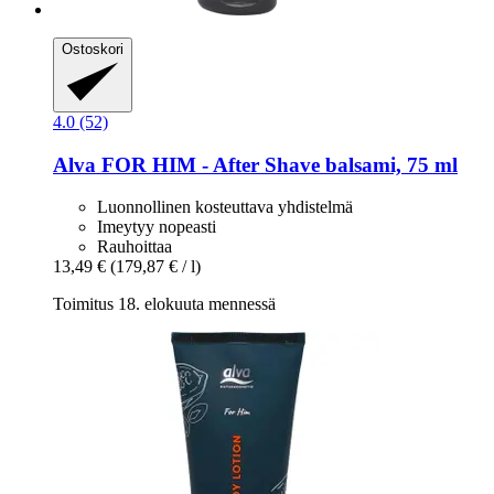
Ostoskori
4.0 (52)
Alva
FOR HIM -​ After Shave balsami, 75 ml
Luonnollinen kosteuttava yhdistelmä
Imeytyy nopeasti
Rauhoittaa
13,49 €
(179,87 € / l)
Toimitus 18. elokuuta mennessä