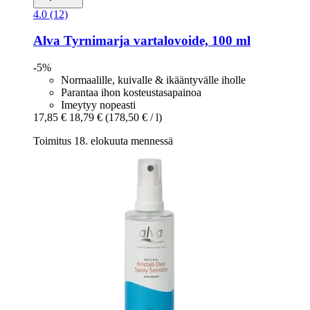
4.0 (12)
Alva
Tyrnimarja vartalovoide, 100 ml
-5%
Normaalille, kuivalle & ikääntyvälle iholle
Parantaa ihon kosteustasapainoa
Imeytyy nopeasti
17,85 €
18,79 €
(178,50 € / l)
Toimitus 18. elokuuta mennessä