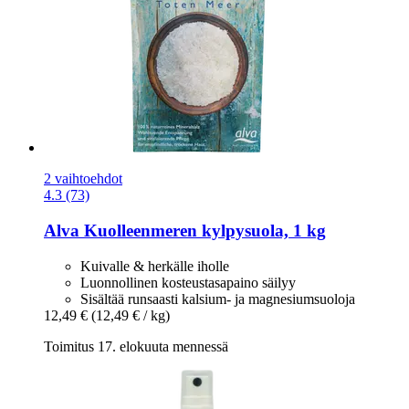
2 vaihtoehdot
4.3 (73)
Alva
Kuolleenmeren kylpysuola, 1 kg
Kuivalle & herkälle iholle
Luonnollinen kosteustasapaino säilyy
Sisältää runsaasti kalsium- ja magnesiumsuoloja
12,49 €
(12,49 € / kg)
Toimitus 17. elokuuta mennessä