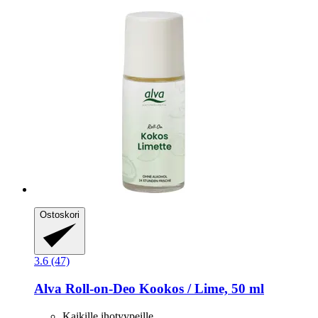
Ostoskori
3.6 (47)
Alva
Roll-​on-​Deo Kookos / Lime, 50 ml
Kaikille ihotyypeille