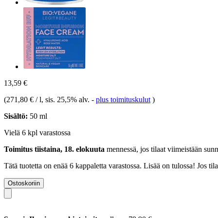
13,59 €
(
271,80 € / l
, sis. 25,5% alv.
-
plus toimituskulut
)
Sisältö:
50 ml
Vielä 6 kpl varastossa
Toimitus tiistaina, 18. elokuuta
mennessä, jos tilaat viimeistään
sunn
Tätä tuotetta on enää 6 kappaletta varastossa. Lisää on tulossa! Jos t
Ostoskoriin