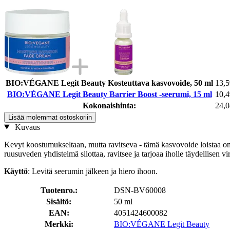
BIO:VÉGANE Legit Beauty Kosteuttava kasvovoide, 50 ml
13,5
BIO:VÉGANE Legit Beauty Barrier Boost -seerumi, 15 ml
10,4
Kokonaishinta:
24,0
Lisää molemmat ostoskoriin
Kuvaus
Kevyt koostumukseltaan, mutta ravitseva - tämä kasvovoide loistaa omin
ruusuveden yhdistelmä silottaa, ravitsee ja tarjoaa iholle täydellisen vi
Käyttö
: Levitä seerumin jälkeen ja hiero ihoon.
Tuotenro.:
DSN-BV60008
Sisältö:
50 ml
EAN:
4051424600082
Merkki:
BIO:VÉGANE Legit Beauty