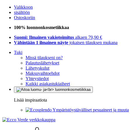
Valikkoon
sisältöön
Ostoskoriin
100% luonnonkosmetiikkaa
Suomi: Ilmainen vakiotoimitus
alkaen 79,90 €
Vähintään 1 ilmainen näyte
jokaisen tilauksen mukana
Tuki
Missä tilaukseni on?
Palautuslähetykset
Lähetyskulut
Maksuvaihtoehdot
Yhteystiedot
Kaikki asiakastukiaiheet
Lisää inspiraatiota
Ympäristöystävälliset pesuaineet ja muuta