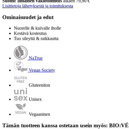
Suomi: Ilmainen vakiotoimitus
alkaen 79,90 €
Lisätietoja lähetyksestä ja toimituksesta
Ominaisuudet ja edut
Nuorelle & kuivalle iholle
Kestävä kosteutus
Tuo sileyttä & raikkautta
NaTrue
Vegan Society
Gluteeniton
Unisex
Vegaaninen
Tämän tuotteen kanssa ostetaan usein myös: BIO:VÉ