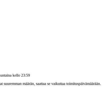
untaina kello 23:59
ilaat suuremman määrän, saattaa se vaikuttaa toimituspäivämäärään.