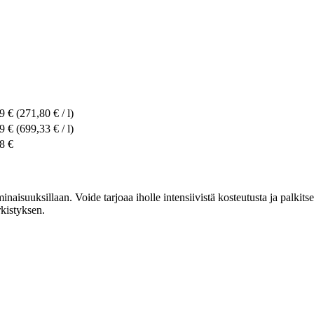
9 €
(271,80 € / l)
9 €
(699,33 € / l)
8 €
aisuuksillaan. Voide tarjoaa iholle intensiivistä kosteutusta ja palkit
rkistyksen.