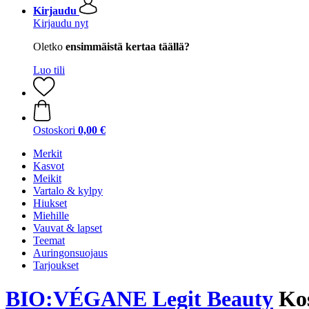
Kirjaudu
Kirjaudu nyt
Oletko
ensimmäistä kertaa täällä?
Luo tili
Ostoskori
0,00 €
Merkit
Kasvot
Meikit
Vartalo & kylpy
Hiukset
Miehille
Vauvat & lapset
Teemat
Auringonsuojaus
Tarjoukset
BIO:VÉGANE Legit Beauty
Kos