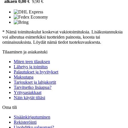
alkaen 0,00 €
9,90 €
* Nämä toimituskulut koskevat vakiotoimituksia. Lisäkustannuksia
voi aiheutua esimerkiksi tuotteiden painosta, koosta tai
ominaisuuksista. Löydät nämä tiedot tuotekuvauksesta.
Tilaaminen ja asiakastuki
Miten teen tilauksen
Lähetys ja toimitus
Palautukset ja hyvitykset
Maksutapa
Tarjoukset ja lahjakortit
Tarvitsetko lisäapua?
Yritysasiakkaat
Näin käytät tiliäsi
Oma tili
Sisäänkirjautuminen
Rekisteröinti
Unohditko salasanasi?