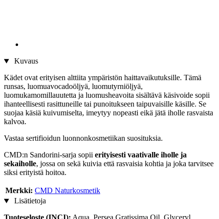
Kuvaus
Kädet ovat erityisen alttiita ympäristön haittavaikutuksille. Tämä
runsas, luomuavocadoöljyä, luomutyrniöljyä,
luomukamomillauutetta ja luomusheavoita sisältävä käsivoide sopii
ihanteellisesti rasittuneille tai punoitukseen taipuvaisille käsille. Se
suojaa käsiä kuivumiselta, imeytyy nopeasti eikä jätä iholle rasvaista
kalvoa.
Vastaa sertifioidun luonnonkosmetiikan suosituksia.
CMD:n Sandorini-sarja sopii
erityisesti vaativalle iholle ja
sekaiholle
, jossa on sekä kuivia että rasvaisia kohtia ja joka tarvitsee
siksi erityistä hoitoa.
Merkki:
CMD Naturkosmetik
Lisätietoja
Tuoteseloste (INCI):
Aqua, Persea Gratissima Oil, Glyceryl