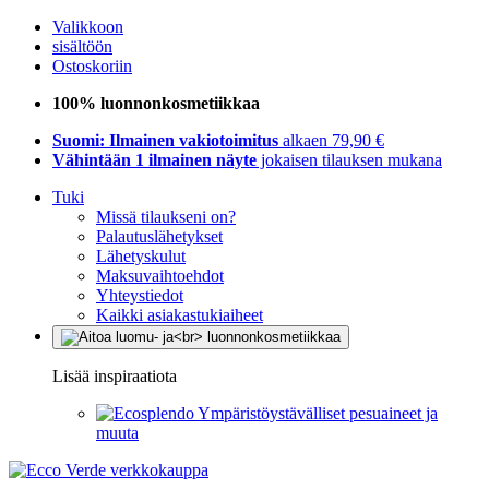
Valikkoon
sisältöön
Ostoskoriin
100% luonnonkosmetiikkaa
Suomi: Ilmainen vakiotoimitus
alkaen 79,90 €
Vähintään 1 ilmainen näyte
jokaisen tilauksen mukana
Tuki
Missä tilaukseni on?
Palautuslähetykset
Lähetyskulut
Maksuvaihtoehdot
Yhteystiedot
Kaikki asiakastukiaiheet
Lisää inspiraatiota
Ympäristöystävälliset pesuaineet ja
muuta