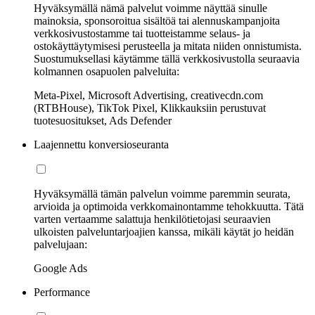
Hyväksymällä nämä palvelut voimme näyttää sinulle
mainoksia, sponsoroitua sisältöä tai alennuskampanjoita
verkkosivustostamme tai tuotteistamme selaus- ja
ostokäyttäytymisesi perusteella ja mitata niiden onnistumista.
Suostumuksellasi käytämme tällä verkkosivustolla seuraavia
kolmannen osapuolen palveluita:
Meta-Pixel, Microsoft Advertising, creativecdn.com
(RTBHouse), TikTok Pixel, Klikkauksiin perustuvat
tuotesuositukset, Ads Defender
Laajennettu konversioseuranta
Hyväksymällä tämän palvelun voimme paremmin seurata,
arvioida ja optimoida verkkomainontamme tehokkuutta. Tätä
varten vertaamme salattuja henkilötietojasi seuraavien
ulkoisten palveluntarjoajien kanssa, mikäli käytät jo heidän
palvelujaan:
Google Ads
Performance