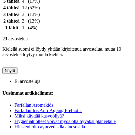
5 tähteä
4
(17%)
4 tähteä
12
(52%)
3 tähteä
3
(13%)
2 tähteä
3
(13%)
1 tähti
1
(4%)
23
arvostelua
Kielellä suomi ei löydy yhtään kirjoitettua arvostelua, mutta 10
arvostelua löytyy muilla kielillä.
Näytä
Ei arvosteluja
Uusimmat artikkelimme:
Farfallan Aromakids
Farfallan Iris Anti-Ageing Prebiotic
Miksi käyttää kasvoöljyä?
Hygieniatuotteet voivat myös olla hyväksi planeetalle
Hiustenhoito ayurvedisilla ainesosilla