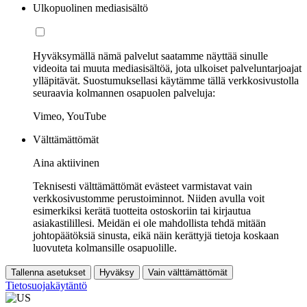
Ulkopuolinen mediasisältö
Hyväksymällä nämä palvelut saatamme näyttää sinulle
videoita tai muuta mediasisältöä, jota ulkoiset palveluntarjoajat
ylläpitävät. Suostumuksellasi käytämme tällä verkkosivustolla
seuraavia kolmannen osapuolen palveluja:
Vimeo, YouTube
Välttämättömät
Aina aktiivinen
Teknisesti välttämättömät evästeet varmistavat vain
verkkosivustomme perustoiminnot. Niiden avulla voit
esimerkiksi kerätä tuotteita ostoskoriin tai kirjautua
asiakastilillesi. Meidän ei ole mahdollista tehdä mitään
johtopäätöksiä sinusta, eikä näin kerättyjä tietoja koskaan
luovuteta kolmansille osapuolille.
Tallenna asetukset
Hyväksy
Vain välttämättömät
Tietosuojakäytäntö