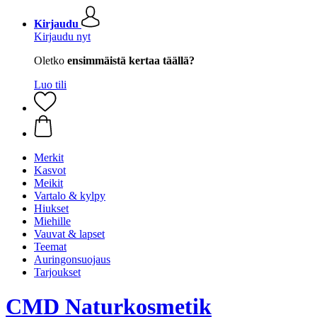
Kirjaudu
Kirjaudu nyt
Oletko
ensimmäistä kertaa täällä?
Luo tili
Merkit
Kasvot
Meikit
Vartalo & kylpy
Hiukset
Miehille
Vauvat & lapset
Teemat
Auringonsuojaus
Tarjoukset
CMD Naturkosmetik