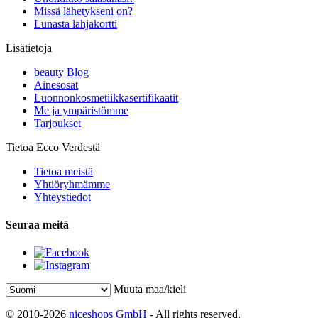
Missä lähetykseni on?
Lunasta lahjakortti
Lisätietoja
beauty Blog
Ainesosat
Luonnonkosmetiikkasertifikaatit
Me ja ympäristömme
Tarjoukset
Tietoa Ecco Verdestä
Tietoa meistä
Yhtiöryhmämme
Yhteystiedot
Seuraa meitä
Muuta maa/kieli
© 2010-2026
niceshops GmbH
- All rights reserved.