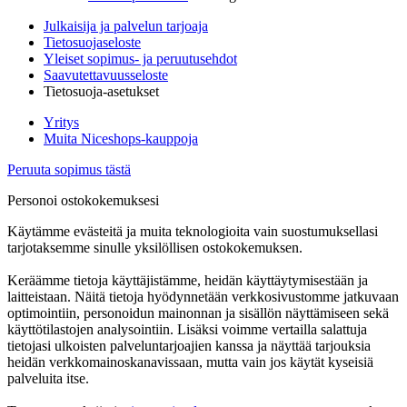
Julkaisija ja palvelun tarjoaja
Tietosuojaseloste
Yleiset sopimus- ja peruutusehdot
Saavutettavuusseloste
Tietosuoja-asetukset
Yritys
Muita Niceshops-kauppoja
Peruuta sopimus tästä
Personoi ostokokemuksesi
Käytämme evästeitä ja muita teknologioita vain suostumuksellasi
tarjotaksemme sinulle yksilöllisen ostokokemuksen.
Keräämme tietoja käyttäjistämme, heidän käyttäytymisestään ja
laitteistaan. Näitä tietoja hyödynnetään verkkosivustomme jatkuvaan
optimointiin, personoidun mainonnan ja sisällön näyttämiseen sekä
käyttötilastojen analysointiin. Lisäksi voimme vertailla salattuja
tietojasi ulkoisten palveluntarjoajien kanssa ja näyttää tarjouksia
heidän verkkomainoskanavissaan, mutta vain jos käytät kyseisiä
palveluita itse.