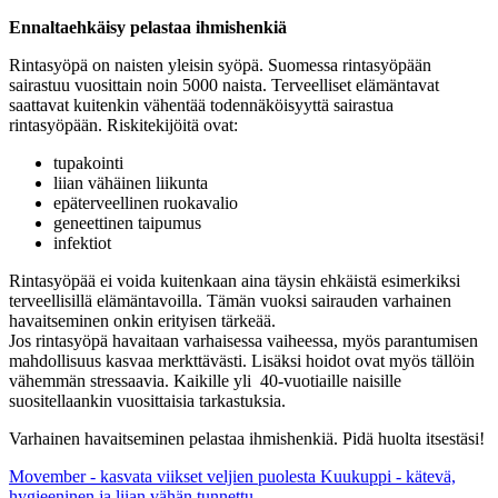
Ennaltaehkäisy pelastaa ihmishenkiä
Rintasyöpä on naisten yleisin syöpä. Suomessa rintasyöpään
sairastuu vuosittain noin 5000 naista. Terveelliset elämäntavat
saattavat kuitenkin vähentää todennäköisyyttä sairastua
rintasyöpään. Riskitekijöitä ovat:
tupakointi
liian vähäinen liikunta
epäterveellinen ruokavalio
geneettinen taipumus
infektiot
Rintasyöpää ei voida kuitenkaan aina täysin ehkäistä esimerkiksi
terveellisillä elämäntavoilla. Tämän vuoksi sairauden varhainen
havaitseminen onkin erityisen tärkeää.
Jos rintasyöpä havaitaan varhaisessa vaiheessa, myös parantumisen
mahdollisuus kasvaa merkttävästi. Lisäksi hoidot ovat myös tällöin
vähemmän stressaavia. Kaikille yli 40-vuotiaille naisille
suositellaankin vuosittaisia tarkastuksia.
Varhainen havaitseminen pelastaa ihmishenkiä. Pidä huolta itsestäsi!
Movember - kasvata viikset veljien puolesta
Kuukuppi - kätevä,
hygieeninen ja liian vähän tunnettu