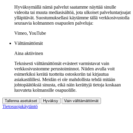
Hyväksymällä nämä palvelut saatamme näyttää sinulle
videoita tai muuta mediasisältöä, jota ulkoiset palveluntarjoajat
ylläpitävät. Suostumuksellasi käytämme tällä verkkosivustolla
seuraavia kolmannen osapuolen palveluja:
Vimeo, YouTube
Välttämättömät
Aina aktiivinen
Teknisesti välttämättömät evästeet varmistavat vain
verkkosivustomme perustoiminnot. Niiden avulla voit
esimerkiksi kerätä tuotteita ostoskoriin tai kirjautua
asiakastilillesi. Meidän ei ole mahdollista tehdä mitään
johtopäätöksiä sinusta, eikä näin kerättyjä tietoja koskaan
luovuteta kolmansille osapuolille.
Tallenna asetukset
Hyväksy
Vain välttämättömät
Tietosuojakäytäntö