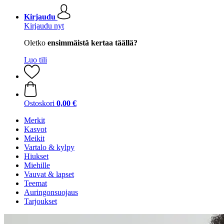
Kirjaudu
Kirjaudu nyt
Oletko
ensimmäistä kertaa täällä?
Luo tili
Ostoskori
0,00 €
Merkit
Kasvot
Meikit
Vartalo & kylpy
Hiukset
Miehille
Vauvat & lapset
Teemat
Auringonsuojaus
Tarjoukset