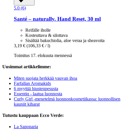
5.0 (6)
Santé – naturally.
Hand Reset, 30 ml
Reifälle iholle
Kosteuttava & silottava
Sisältää bakuchiolia, aloe veraa ja sheavoita
3,19 €
(106,33 € / l)
Toimitus 17. elokuuta mennessä
Uusimmat artikkelimme:
Miten suojata herkkää vauvan ihoa
Farfallan Aromakids
6 myyttiä hiustenpesusta
Essentiq - laatua luonnosta
Curly Girl -menetelmä luonnonkosmetiikassa: luonnollisen
kauniit kiharat
Tutustu kauppaan Ecco Verde:
La Saponaria