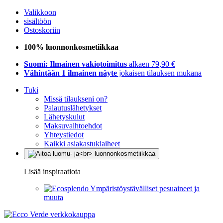
Valikkoon
sisältöön
Ostoskoriin
100% luonnonkosmetiikkaa
Suomi: Ilmainen vakiotoimitus
alkaen 79,90 €
Vähintään 1 ilmainen näyte
jokaisen tilauksen mukana
Tuki
Missä tilaukseni on?
Palautuslähetykset
Lähetyskulut
Maksuvaihtoehdot
Yhteystiedot
Kaikki asiakastukiaiheet
Lisää inspiraatiota
Ympäristöystävälliset pesuaineet ja
muuta