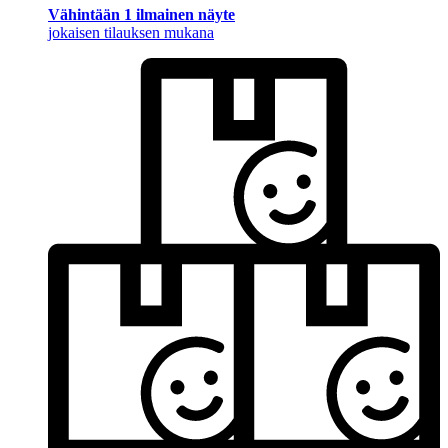
Vähintään 1 ilmainen näyte
jokaisen tilauksen mukana