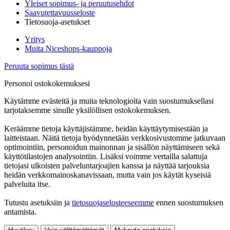
Yleiset sopimus- ja peruutusehdot
Saavutettavuusseloste
Tietosuoja-asetukset
Yritys
Muita Niceshops-kauppoja
Peruuta sopimus tästä
Personoi ostokokemuksesi
Käytämme evästeitä ja muita teknologioita vain suostumuksellasi
tarjotaksemme sinulle yksilöllisen ostokokemuksen.
Keräämme tietoja käyttäjistämme, heidän käyttäytymisestään ja
laitteistaan. Näitä tietoja hyödynnetään verkkosivustomme jatkuvaan
optimointiin, personoidun mainonnan ja sisällön näyttämiseen sekä
käyttötilastojen analysointiin. Lisäksi voimme vertailla salattuja
tietojasi ulkoisten palveluntarjoajien kanssa ja näyttää tarjouksia
heidän verkkomainoskanavissaan, mutta vain jos käytät kyseisiä
palveluita itse.
Tutustu asetuksiin ja
tietosuojaselosteeseemme
ennen suostumuksen
antamista.