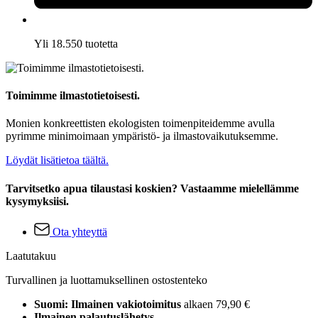
Yli 18.550 tuotetta
Toimimme ilmastotietoisesti.
Monien konkreettisten ekologisten toimenpiteidemme avulla
pyrimme minimoimaan ympäristö- ja ilmastovaikutuksemme.
Löydät lisätietoa täältä.
Tarvitsetko apua tilaustasi koskien? Vastaamme mielellämme
kysymyksiisi.
Ota yhteyttä
Laatutakuu
Turvallinen ja luottamuksellinen ostostenteko
Suomi: Ilmainen vakiotoimitus
alkaen 79,90 €
Ilmainen palautuslähetys