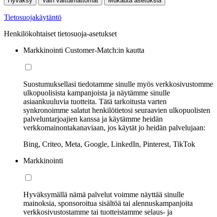
Hyväksy
Vain välttämättömät
Mukauta asetuksia
Tietosuojakäytäntö
Henkilökohtaiset tietosuoja-asetukset
Markkinointi Customer-Match:in kautta
Suostumuksellasi tiedotamme sinulle myös verkkosivustomme
ulkopuolisista kampanjoista ja näytämme sinulle
asiaankuuluvia tuotteita. Tätä tarkoitusta varten
synkronoimme salatut henkilötietosi seuraavien ulkopuolisten
palveluntarjoajien kanssa ja käytämme heidän
verkkomainontakanaviaan, jos käytät jo heidän palvelujaan:
Bing, Criteo, Meta, Google, LinkedIn, Pinterest, TikTok
Markkinointi
Hyväksymällä nämä palvelut voimme näyttää sinulle
mainoksia, sponsoroitua sisältöä tai alennuskampanjoita
verkkosivustostamme tai tuotteistamme selaus- ja