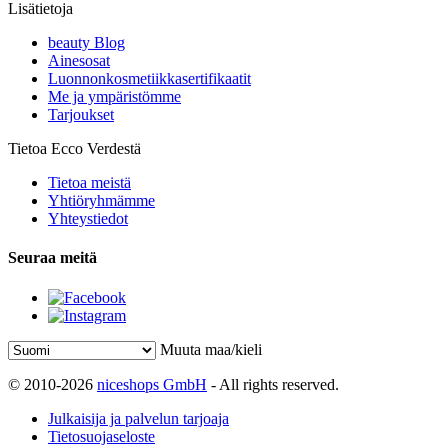
Lisätietoja
beauty Blog
Ainesosat
Luonnonkosmetiikkasertifikaatit
Me ja ympäristömme
Tarjoukset
Tietoa Ecco Verdestä
Tietoa meistä
Yhtiöryhmämme
Yhteystiedot
Seuraa meitä
Muuta maa/kieli
© 2010-2026
niceshops GmbH
- All rights reserved.
Julkaisija ja palvelun tarjoaja
Tietosuojaseloste