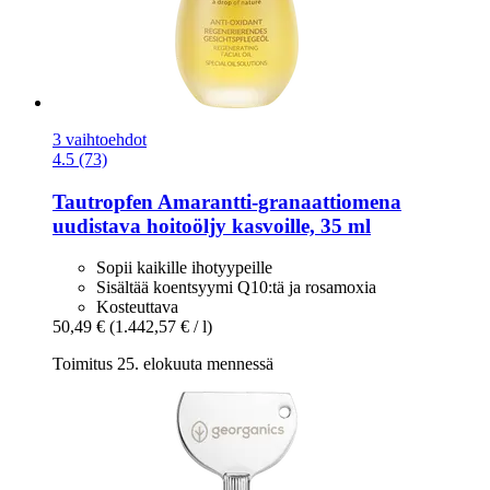
3 vaihtoehdot
4.5 (73)
Tautropfen
Amarantti-​granaattiomena
uudistava hoitoöljy kasvoille, 35 ml
Sopii kaikille ihotyypeille
Sisältää koentsyymi Q10:tä ja rosamoxia
Kosteuttava
50,49 €
(1.442,57 € / l)
Toimitus 25. elokuuta mennessä