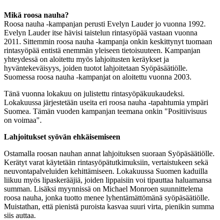
Mikä roosa nauha?
Roosa nauha -kampanjan perusti Evelyn Lauder jo vuonna 1992.
Evelyn Lauder itse hävisi taistelun rintasyöpää vastaan vuonna
2011. Sittemmin roosa nauha -kampanja onkin keskittynyt tuomaan
rintasyöpää entistä enemmän yleiseen tietoisuuteen. Kampanjan
yhteydessä on aloitettu myös lahjoitusten keräykset ja
hyväntekeväisyys, joiden tuotot lahjoitetaan Syöpäsäätiölle.
Suomessa roosa nauha -kampanjat on aloitettu vuonna 2003.
Tänä vuonna lokakuu on julistettu rintasyöpäkuukaudeksi.
Lokakuussa järjestetään useita eri roosa nauha -tapahtumia ympäri
Suomea. Tämän vuoden kampanjan teemana onkin "Positiivisuus
on voimaa".
Lahjoitukset syövän ehkäisemiseen
Ostamalla roosan nauhan annat lahjoituksen suoraan Syöpäsäätiölle.
Kerätyt varat käytetään rintasyöpätutkimuksiin, vertaistukeen sekä
neuvontapalveluiden kehittämiseen. Lokakuussa Suomen kaduilla
liikuu myös lipaskerääjiä, joiden lippaisiin voi tipauttaa haluamansa
summan. Lisäksi myynnissä on Michael Monroen suunnittelema
roosa nauha, jonka tuotto menee lyhentämättömänä syöpäsäätiölle.
Muistathan, että pienistä puroista kasvaa suuri virta, pienikin summa
siis auttaa.