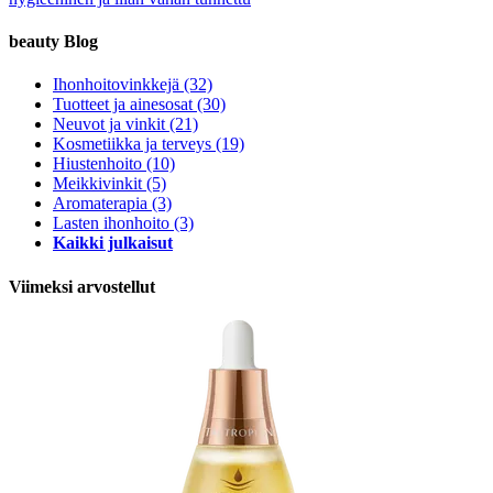
beauty Blog
Ihonhoitovinkkejä
(32)
Tuotteet ja ainesosat
(30)
Neuvot ja vinkit
(21)
Kosmetiikka ja terveys
(19)
Hiustenhoito
(10)
Meikkivinkit
(5)
Aromaterapia
(3)
Lasten ihonhoito
(3)
Kaikki julkaisut
Viimeksi arvostellut