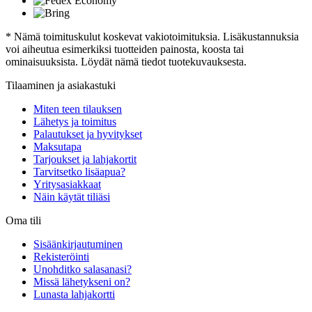
* Nämä toimituskulut koskevat vakiotoimituksia. Lisäkustannuksia
voi aiheutua esimerkiksi tuotteiden painosta, koosta tai
ominaisuuksista. Löydät nämä tiedot tuotekuvauksesta.
Tilaaminen ja asiakastuki
Miten teen tilauksen
Lähetys ja toimitus
Palautukset ja hyvitykset
Maksutapa
Tarjoukset ja lahjakortit
Tarvitsetko lisäapua?
Yritysasiakkaat
Näin käytät tiliäsi
Oma tili
Sisäänkirjautuminen
Rekisteröinti
Unohditko salasanasi?
Missä lähetykseni on?
Lunasta lahjakortti