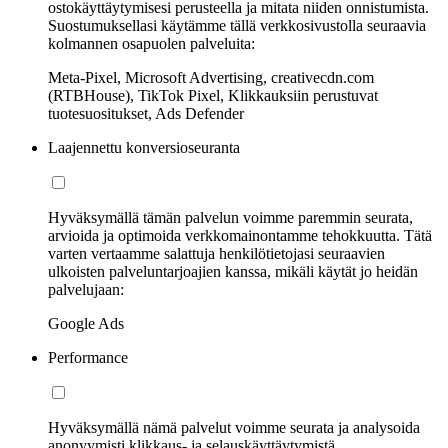
ostokäyttäytymisesi perusteella ja mitata niiden onnistumista.
Suostumuksellasi käytämme tällä verkkosivustolla seuraavia
kolmannen osapuolen palveluita:
Meta-Pixel, Microsoft Advertising, creativecdn.com
(RTBHouse), TikTok Pixel, Klikkauksiin perustuvat
tuotesuositukset, Ads Defender
Laajennettu konversioseuranta
Hyväksymällä tämän palvelun voimme paremmin seurata,
arvioida ja optimoida verkkomainontamme tehokkuutta. Tätä
varten vertaamme salattuja henkilötietojasi seuraavien
ulkoisten palveluntarjoajien kanssa, mikäli käytät jo heidän
palvelujaan:
Google Ads
Performance
Hyväksymällä nämä palvelut voimme seurata ja analysoida
anonyymisti klikkaus- ja selauskäyttäytymistä