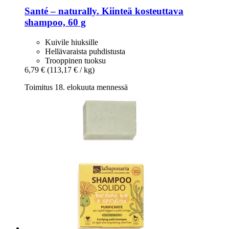
Santé – naturally.
Kiinteä kosteuttava
shampoo, 60 g
Kuivile hiuksille
Hellävaraista puhdistusta
Trooppinen tuoksu
6,79 €
(113,17 € / kg)
Toimitus 18. elokuuta mennessä