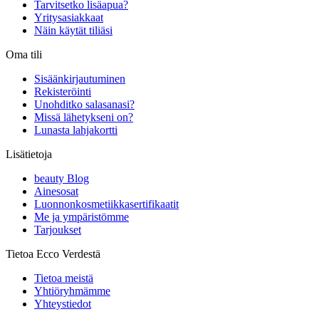
Tarvitsetko lisäapua?
Yritysasiakkaat
Näin käytät tiliäsi
Oma tili
Sisäänkirjautuminen
Rekisteröinti
Unohditko salasanasi?
Missä lähetykseni on?
Lunasta lahjakortti
Lisätietoja
beauty Blog
Ainesosat
Luonnonkosmetiikkasertifikaatit
Me ja ympäristömme
Tarjoukset
Tietoa Ecco Verdestä
Tietoa meistä
Yhtiöryhmämme
Yhteystiedot