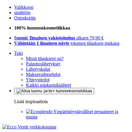
Valikkoon
sisältöön
Ostoskoriin
100% luonnonkosmetiikkaa
Suomi: Ilmainen vakiotoimitus
alkaen 79,90 €
Vähintään 1 ilmainen näyte
jokaisen tilauksen mukana
Tuki
Missä tilaukseni on?
Palautuslähetykset
Lähetyskulut
Maksuvaihtoehdot
Yhteystiedot
Kaikki asiakastukiaiheet
Lisää inspiraatiota
Ympäristöystävälliset pesuaineet ja
muuta