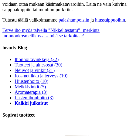
voidaan ottaa mukaan käsimatkatavaroihin. Laita ne vain kuivina
saippuakuppiin tai muuhun purkkiin.
Tutustu täällä valikoimamme
palashampoisiin
ja
hiussaippuoihin
.
Terve iho myös talvella
"Nikkelitestattu" -merkintä
luonnonkosmetiikassa – mitä se tarkoittaa?
beauty Blog
Ihonhoitovinkkejä
(32)
Tuotteet ja ainesosat
(30)
Neuvot ja vinkit
(21)
Kosmetiikka ja terveys
(19)
Hiustenhoito
(10)
Meikkivinkit
(5)
Aromaterapia
(3)
Lasten ihonhoito
(3)
Kaikki julkaisut
Sopivat tuotteet