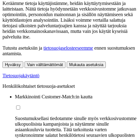
Keräämme tietoja käyttäjistämme, heidän käyttäytymisestään ja
laitteistaan. Näitä tietoja hyödynnetään verkkosivustomme jatkuvaan
optimointiin, personoidun mainonnan ja sisällön näyttämiseen sekä
käyttötilastojen analysointiin. Lisäksi voimme vertailla salattuja
tietojasi ulkoisten palveluntarjoajien kanssa ja näyttää tarjouksia
heidän verkkomainoskanavissaan, mutta vain jos käytät kyseisiä
palveluita itse.
Tutustu asetuksiin ja
tietosuojaselosteeseemme
ennen suostumuksen
antamista.
Hyväksy
Vain välttämättömät
Mukauta asetuksia
Tietosuojakäytäntö
Henkilökohtaiset tietosuoja-asetukset
Markkinointi Customer-Match:in kautta
Suostumuksellasi tiedotamme sinulle myös verkkosivustomme
ulkopuolisista kampanjoista ja näytämme sinulle
asiaankuuluvia tuotteita. Tätä tarkoitusta varten
synkronoimme salatut henkilötietosi seuraavien ulkopuolisten