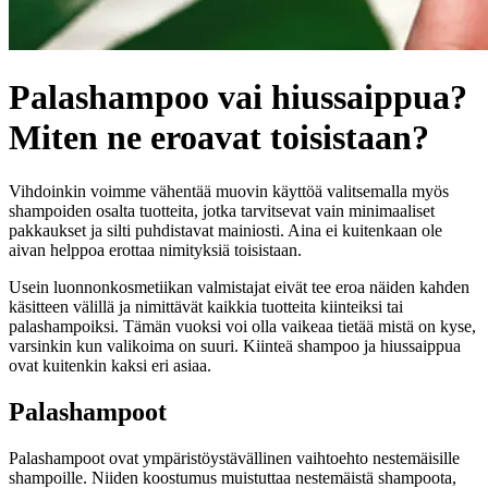
Palashampoo vai hiussaippua?
Miten ne eroavat toisistaan?
Vihdoinkin voimme vähentää muovin käyttöä valitsemalla myös
shampoiden osalta tuotteita, jotka tarvitsevat vain minimaaliset
pakkaukset ja silti puhdistavat mainiosti. Aina ei kuitenkaan ole
aivan helppoa erottaa nimityksiä toisistaan.
Usein luonnonkosmetiikan valmistajat eivät tee eroa näiden kahden
käsitteen välillä ja nimittävät kaikkia tuotteita kiinteiksi tai
palashampoiksi. Tämän vuoksi voi olla vaikeaa tietää mistä on kyse,
varsinkin kun valikoima on suuri. Kiinteä shampoo ja hiussaippua
ovat kuitenkin kaksi eri asiaa.
Palashampoot
Palashampoot ovat ympäristöystävällinen vaihtoehto nestemäisille
shampoille. Niiden koostumus muistuttaa nestemäistä shampoota,