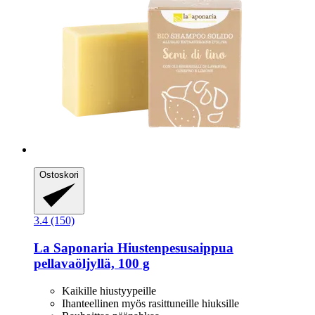
Ostoskori
3.4 (150)
La Saponaria
Hiustenpesusaippua
pellavaöljyllä, 100 g
Kaikille hiustyypeille
Ihanteellinen myös rasittuneille hiuksille