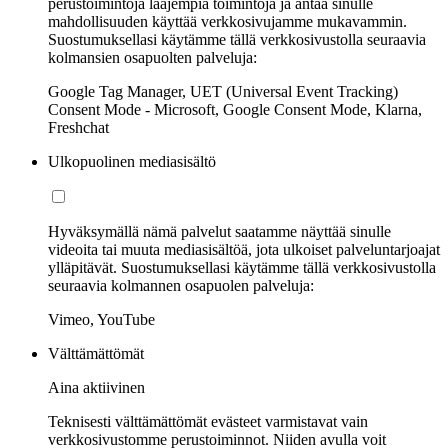
perustoimintoja laajempia toimintoja ja antaa sinulle
mahdollisuuden käyttää verkkosivujamme mukavammin.
Suostumuksellasi käytämme tällä verkkosivustolla seuraavia
kolmansien osapuolten palveluja:
Google Tag Manager, UET (Universal Event Tracking)
Consent Mode - Microsoft, Google Consent Mode, Klarna,
Freshchat
Ulkopuolinen mediasisältö
Hyväksymällä nämä palvelut saatamme näyttää sinulle
videoita tai muuta mediasisältöä, jota ulkoiset palveluntarjoajat
ylläpitävät. Suostumuksellasi käytämme tällä verkkosivustolla
seuraavia kolmannen osapuolen palveluja:
Vimeo, YouTube
Välttämättömät
Aina aktiivinen
Teknisesti välttämättömät evästeet varmistavat vain
verkkosivustomme perustoiminnot. Niiden avulla voit