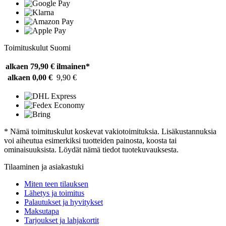
Toimituskulut Suomi
alkaen 79,90 €
ilmainen*
alkaen 0,00 €
9,90 €
* Nämä toimituskulut koskevat vakiotoimituksia. Lisäkustannuksia
voi aiheutua esimerkiksi tuotteiden painosta, koosta tai
ominaisuuksista. Löydät nämä tiedot tuotekuvauksesta.
Tilaaminen ja asiakastuki
Miten teen tilauksen
Lähetys ja toimitus
Palautukset ja hyvitykset
Maksutapa
Tarjoukset ja lahjakortit