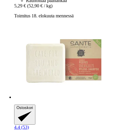
Rauhoittaa päänahkaa
5,29 €
(52,90 € / kg)
Toimitus 18. elokuuta mennessä
Ostoskori
4.4 (53)