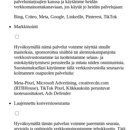
palveluntarjoajien kanssa ja käytämme heidän
verkkomainontakanaviaan, jos käytät jo heidän palvelujaan:
Bing, Criteo, Meta, Google, LinkedIn, Pinterest, TikTok
Markkinointi
Hyväksymällä nämä palvelut voimme näyttää sinulle
mainoksia, sponsoroitua sisältöä tai alennuskampanjoita
verkkosivustostamme tai tuotteistamme selaus- ja
ostokäyttäytymisesi perusteella ja mitata niiden onnistumista.
Suostumuksellasi käytämme tällä verkkosivustolla seuraavia
kolmannen osapuolen palveluita:
Meta-Pixel, Microsoft Advertising, creativecdn.com
(RTBHouse), TikTok Pixel, Klikkauksiin perustuvat
tuotesuositukset, Ads Defender
Laajennettu konversioseuranta
Hyväksymällä tämän palvelun voimme paremmin seurata,
arvioida ja optimoida verkkomainontamme tehokkuutta. Tätä