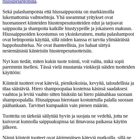
ruusupelargonilla
.
Sekä palashampoista että hiussaippuoista on markkinoilla
lukemattomia vaihtoehtoja. Yhä useammat yritykset ovat
huomanneet kiinteiden hiustenpesutuotteiden edut ja tarjoavat
saippuoita ja shampoita kaikille hiustyypeille ja jokaiseen makuun.
Hiussaippuoiden koostumus on yksinkerainen, mutta palashampoot
ovat helmpomia käyttää, sillä niiden kanssa ei tarvita ylimääräistä
happohuuhtelua. Ne ovat ihanteellisia, jos haluat siirtyä
nestemäisistä kiinteisiin hiustenpesutuotteisiin.
Nyt kun tiedät, miten kukin tuote toimii, voit valita, mikä sopii
paremmin itsellesi. Tässä vielä muutamia vinkkejä näiden tuotteiden
käyttöön:
Kiinteät tuotteet ovat käteviä, pienikokoisia, kevyitä, taloudellisia ja
tilaa säästäviä. Hiero shampoopalaa kosteissa käsissä saadaksesi
vaahtoa ja levitä vaahto sitten hiuksiin tai hiero päänahkaa suoraan
shampoopalalla. Hiusaippuaa hierotaan kostutetulla palalla suoraan
päähankaan. Tarvitset kumpaakin vain pienen määrän.
Tuotteita on tärkeää säilyttää hyvin ja suojata ne vedeltä, jotta ne
kuivuvat kunnolla saippuakupissa tai ilmavassa paikassa käytön
jälkeen.
Nämä kiinteät tuotteet ovat äärimmäisen käteviä matkoilla, sillä ne