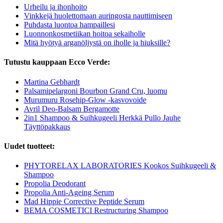
Urheilu ja ihonhoito
Vinkkejä huolettomaan auringosta nauttimiseen
Puhdasta luontoa hampaillesi
Luonnonkosmetiikan hoitoa sekaiholle
Mitä hyötyä arganöljystä on iholle ja hiuksille?
Tutustu kauppaan Ecco Verde:
Martina Gebhardt
Palsamipelargoni Bourbon Grand Cru, luomu
Murumuru Rosehip-Glow -kasvovoide
Avril Deo-Balsam Bergamotte
2in1 Shampoo & Suihkugeeli Herkkä Pullo Jauhe
Täyttöpakkaus
Uudet tuotteet:
PHYTORELAX LABORATORIES Kookos Suihkugeeli &
Shampoo
Propolia Deodorant
Propolia Anti-Ageing Serum
Mad Hippie Corrective Peptide Serum
BEMA COSMETICI Restructuring Shampoo