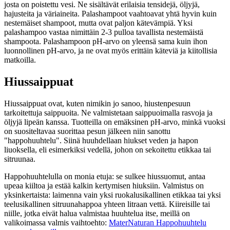
josta on poistettu vesi. Ne sisältävät erilaisia tensidejä, öljyjä,
hajusteita ja väriaineita. Palashampoot vaahtoavat yhtä hyvin kuin
nestemäiset shampoot, mutta ovat paljon kätevämpiä. Yksi
palashampoo vastaa nimittäin 2-3 pulloa tavallista nestemäistä
shampoota. Palashampoon pH-arvo on yleensä sama kuin ihon
luonnollinen pH-arvo, ja ne ovat myös erittäin käteviä ja kiitollisia
matkoilla.
Hiussaippuat
Hiussaippuat ovat, kuten nimikin jo sanoo, hiustenpesuun
tarkoitettuja saippuoita. Ne valmistetaan saippuoimalla rasvoja ja
öljyjä lipeän kanssa. Tuotteilla on emäksinen pH-arvo, minkä vuoksi
on suositeltavaa suorittaa pesun jälkeen niin sanottu
"happohuuhtelu". Siinä huuhdellaan hiukset veden ja hapon
liuoksella, eli esimerkiksi vedellä, johon on sekoitettu etikkaa tai
sitruunaa.
Happohuuhtelulla on monia etuja: se sulkee hiussuomut, antaa
upeaa kiiltoa ja estää kalkin kertymisen hiuksiin. Valmistus on
yksinkertaista: laimenna vain yksi ruokalusikallinen etikkaa tai yksi
teelusikallinen sitruunahappoa yhteen litraan vettä. Kiireisille tai
niille, jotka eivät halua valmistaa huuhtelua itse, meillä on
valikoimassa valmis vaihtoehto:
MaterNaturan Happohuuhtelu