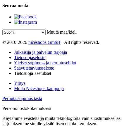
Seuraa meitä
Muuta maa/kieli
© 2010-2026
niceshops GmbH
- All rights reserved.
Julkaisija ja palvelun tarjoaja
Tietosuojaseloste
Yleiset sopimus- ja peruutusehdot
Saavutettavuusseloste
Tietosuoja-asetukset
Yritys
Muita Niceshops-kauppoja
Peruuta sopimus tästä
Personoi ostokokemuksesi
Käytämme evästeitä ja muita teknologioita vain suostumuksellasi
tarjotaksemme sinulle yksilöllisen ostokokemuksen.