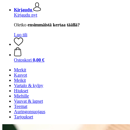
Kirjaudu
Kirjaudu nyt
Oletko
ensimmäistä kertaa täällä?
Luo tili
Ostoskori
0,00 €
Merkit
Kasvot
Meikit
Vartalo & kylpy
Hiukset
Miehille
Vauvat & lapset
Teemat
Auringonsuojaus
Tarjoukset