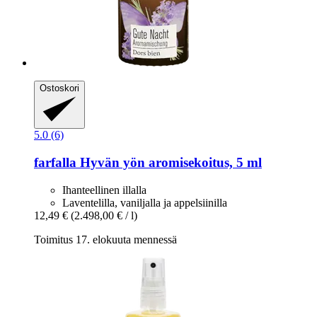
Ostoskori
5.0 (6)
farfalla
Hyvän yön aromisekoitus, 5 ml
Ihanteellinen illalla
Laventelilla, vaniljalla ja appelsiinilla
12,49 €
(2.498,00 € / l)
Toimitus 17. elokuuta mennessä