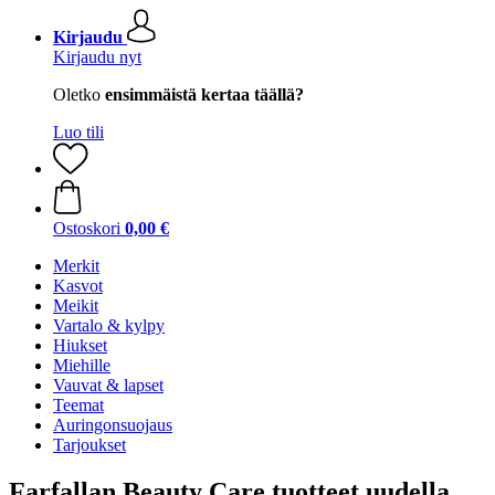
Kirjaudu
Kirjaudu nyt
Oletko
ensimmäistä kertaa täällä?
Luo tili
Ostoskori
0,00 €
Merkit
Kasvot
Meikit
Vartalo & kylpy
Hiukset
Miehille
Vauvat & lapset
Teemat
Auringonsuojaus
Tarjoukset
Farfallan Beauty Care tuotteet uudella