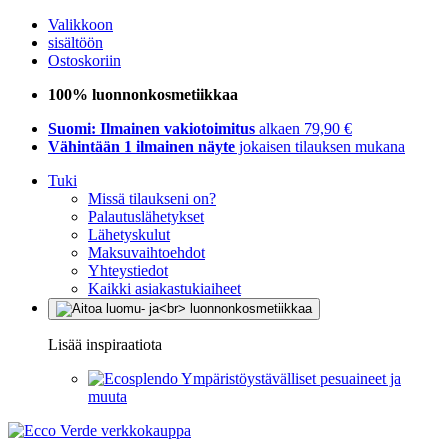
Valikkoon
sisältöön
Ostoskoriin
100% luonnonkosmetiikkaa
Suomi: Ilmainen vakiotoimitus
alkaen 79,90 €
Vähintään 1 ilmainen näyte
jokaisen tilauksen mukana
Tuki
Missä tilaukseni on?
Palautuslähetykset
Lähetyskulut
Maksuvaihtoehdot
Yhteystiedot
Kaikki asiakastukiaiheet
Lisää inspiraatiota
Ympäristöystävälliset pesuaineet ja
muuta