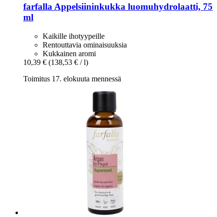
farfalla
Appelsiininkukka luomuhydrolaatti, 75
ml
Kaikille ihotyypeille
Rentouttavia ominaisuuksia
Kukkainen aromi
10,39 €
(138,53 € / l)
Toimitus 17. elokuuta mennessä