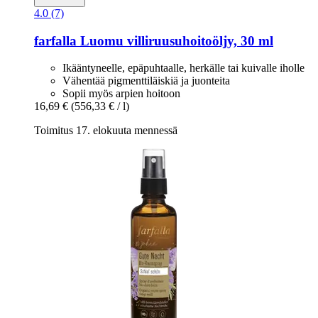
4.0 (7)
farfalla
Luomu villiruusuhoitoöljy, 30 ml
Ikääntyneelle, epäpuhtaalle, herkälle tai kuivalle iholle
Vähentää pigmenttiläiskiä ja juonteita
Sopii myös arpien hoitoon
16,69 €
(556,33 € / l)
Toimitus 17. elokuuta mennessä