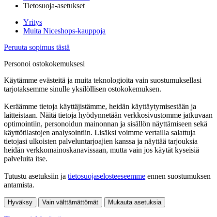
Tietosuoja-asetukset
Yritys
Muita Niceshops-kauppoja
Peruuta sopimus tästä
Personoi ostokokemuksesi
Käytämme evästeitä ja muita teknologioita vain suostumuksellasi
tarjotaksemme sinulle yksilöllisen ostokokemuksen.
Keräämme tietoja käyttäjistämme, heidän käyttäytymisestään ja
laitteistaan. Näitä tietoja hyödynnetään verkkosivustomme jatkuvaan
optimointiin, personoidun mainonnan ja sisällön näyttämiseen sekä
käyttötilastojen analysointiin. Lisäksi voimme vertailla salattuja
tietojasi ulkoisten palveluntarjoajien kanssa ja näyttää tarjouksia
heidän verkkomainoskanavissaan, mutta vain jos käytät kyseisiä
palveluita itse.
Tutustu asetuksiin ja
tietosuojaselosteeseemme
ennen suostumuksen
antamista.
Hyväksy
Vain välttämättömät
Mukauta asetuksia