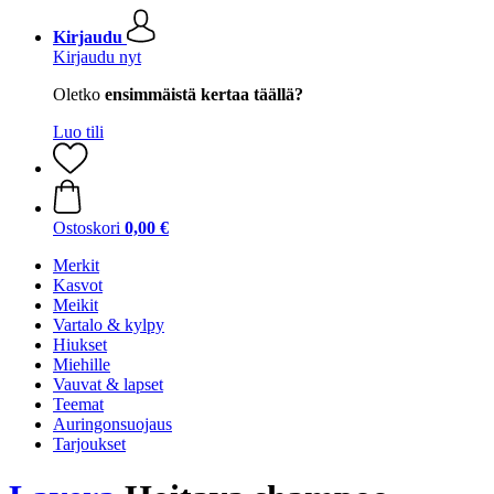
Kirjaudu
Kirjaudu nyt
Oletko
ensimmäistä kertaa täällä?
Luo tili
Ostoskori
0,00 €
Merkit
Kasvot
Meikit
Vartalo & kylpy
Hiukset
Miehille
Vauvat & lapset
Teemat
Auringonsuojaus
Tarjoukset