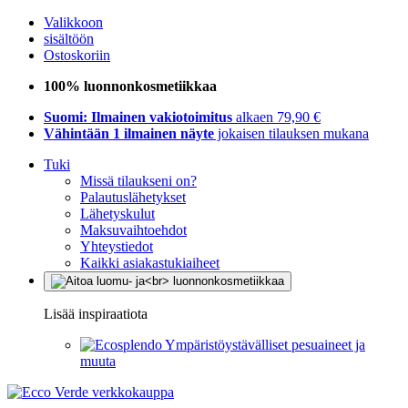
Valikkoon
sisältöön
Ostoskoriin
100% luonnonkosmetiikkaa
Suomi: Ilmainen vakiotoimitus
alkaen 79,90 €
Vähintään 1 ilmainen näyte
jokaisen tilauksen mukana
Tuki
Missä tilaukseni on?
Palautuslähetykset
Lähetyskulut
Maksuvaihtoehdot
Yhteystiedot
Kaikki asiakastukiaiheet
Lisää inspiraatiota
Ympäristöystävälliset pesuaineet ja
muuta