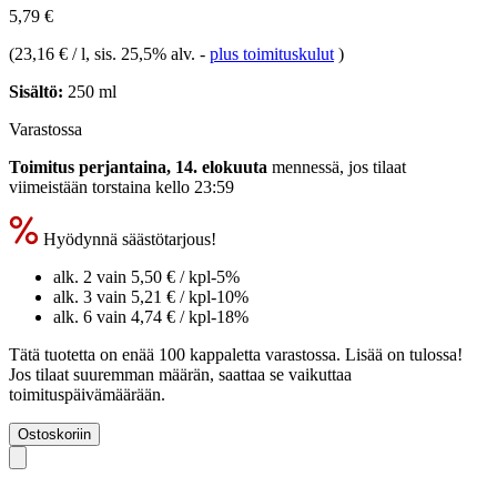
5,79 €
(
23,16 € / l
, sis. 25,5% alv.
-
plus toimituskulut
)
Sisältö:
250 ml
Varastossa
Toimitus perjantaina, 14. elokuuta
mennessä, jos tilaat
viimeistään
torstaina kello 23:59
Hyödynnä säästötarjous!
alk. 2 vain
5,50 €
/ kpl
-5%
alk. 3 vain
5,21 €
/ kpl
-10%
alk. 6 vain
4,74 €
/ kpl
-18%
Tätä tuotetta on enää 100 kappaletta varastossa. Lisää on tulossa!
Jos tilaat suuremman määrän, saattaa se vaikuttaa
toimituspäivämäärään.
Ostoskoriin