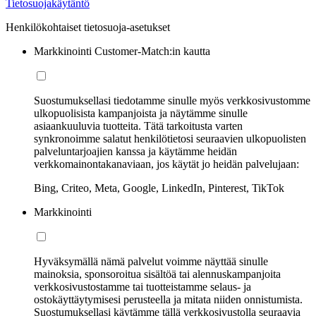
Tietosuojakäytäntö
Henkilökohtaiset tietosuoja-asetukset
Markkinointi Customer-Match:in kautta
Suostumuksellasi tiedotamme sinulle myös verkkosivustomme
ulkopuolisista kampanjoista ja näytämme sinulle
asiaankuuluvia tuotteita. Tätä tarkoitusta varten
synkronoimme salatut henkilötietosi seuraavien ulkopuolisten
palveluntarjoajien kanssa ja käytämme heidän
verkkomainontakanaviaan, jos käytät jo heidän palvelujaan:
Bing, Criteo, Meta, Google, LinkedIn, Pinterest, TikTok
Markkinointi
Hyväksymällä nämä palvelut voimme näyttää sinulle
mainoksia, sponsoroitua sisältöä tai alennuskampanjoita
verkkosivustostamme tai tuotteistamme selaus- ja
ostokäyttäytymisesi perusteella ja mitata niiden onnistumista.
Suostumuksellasi käytämme tällä verkkosivustolla seuraavia