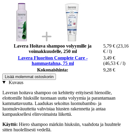
Lavera Hoitava shampoo volyymille ja
5,79 €
(23,16
voimakkuudelle, 250 ml
€ / l)
Lavera Fluoriton Complete Care -
3,49 €
hammastahna, 75 ml
(46,53 € / l)
Kokonaishinta:
9,28 €
Lisää molemmat ostoskoriin
Kuvaus
Laveran hoitava shampoo on kehitetty erityisesti hienoille,
elottomille hiuksille tuomaan uutta volyymia ja parantamaan
kammattavuutta. Laadukas sekoitus luomubambu- ja
luomuleväuutteita vahvistaa hiusten rakennetta ja antaa
kampauksellesi elinvoimaista liikettä.
Käyttö:
Hiero shampoo märkiin hiuksiin, vaahdota ja huuhtele
sitten huolellisesti vedellä.