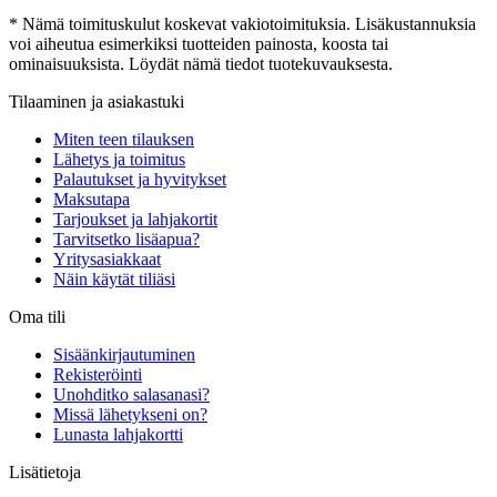
* Nämä toimituskulut koskevat vakiotoimituksia. Lisäkustannuksia
voi aiheutua esimerkiksi tuotteiden painosta, koosta tai
ominaisuuksista. Löydät nämä tiedot tuotekuvauksesta.
Tilaaminen ja asiakastuki
Miten teen tilauksen
Lähetys ja toimitus
Palautukset ja hyvitykset
Maksutapa
Tarjoukset ja lahjakortit
Tarvitsetko lisäapua?
Yritysasiakkaat
Näin käytät tiliäsi
Oma tili
Sisäänkirjautuminen
Rekisteröinti
Unohditko salasanasi?
Missä lähetykseni on?
Lunasta lahjakortti
Lisätietoja