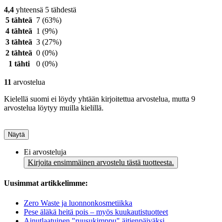
4,4
yhteensä 5 tähdestä
5 tähteä
7
(63%)
4 tähteä
1
(9%)
3 tähteä
3
(27%)
2 tähteä
0
(0%)
1 tähti
0
(0%)
11
arvostelua
Kielellä suomi ei löydy yhtään kirjoitettua arvostelua, mutta 9
arvostelua löytyy muilla kielillä.
Näytä
Ei arvosteluja
Kirjoita ensimmäinen arvostelu tästä tuotteesta.
Uusimmat artikkelimme:
Zero Waste ja luonnonkosmetiikka
Pese äläkä heitä pois – myös kuukautistuotteet
Ainutlaatuinen "ruusukimppu" äitienpäiväksi