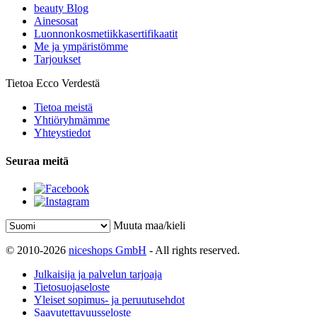
beauty Blog
Ainesosat
Luonnonkosmetiikkasertifikaatit
Me ja ympäristömme
Tarjoukset
Tietoa Ecco Verdestä
Tietoa meistä
Yhtiöryhmämme
Yhteystiedot
Seuraa meitä
Muuta maa/kieli
© 2010-2026
niceshops GmbH
- All rights reserved.
Julkaisija ja palvelun tarjoaja
Tietosuojaseloste
Yleiset sopimus- ja peruutusehdot
Saavutettavuusseloste