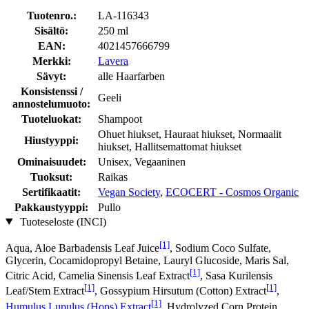
Tuotenro.:
LA-116343
Sisältö:
250 ml
EAN:
4021457666799
Merkki:
Lavera
Sävyt:
alle Haarfarben
Konsistenssi /
Geeli
annostelumuoto:
Tuoteluokat:
Shampoot
Ohuet hiukset, Hauraat hiukset, Normaalit
Hiustyyppi:
hiukset, Hallitsemattomat hiukset
Ominaisuudet:
Unisex, Vegaaninen
Tuoksut:
Raikas
Sertifikaatit:
Vegan Society
,
ECOCERT - Cosmos Organic
Pakkaustyyppi:
Pullo
Tuoteseloste (INCI)
[1]
Aqua, Aloe Barbadensis Leaf Juice
, Sodium Coco­ Sulfate,
Glycerin, Cocamidopropyl Betaine, Lauryl Glucoside, Maris Sal,
[1]
Citric Acid, Camelia Sinensis Leaf Extract
, Sasa Kurilensis
[1]
[1]
Leaf/Stem Extract
, Gossypium Hirsutum (Cotton) Extract
,
[1]
Humulus Lupulus (Hops) Extract
, Hydrolyzed Corn Protein,