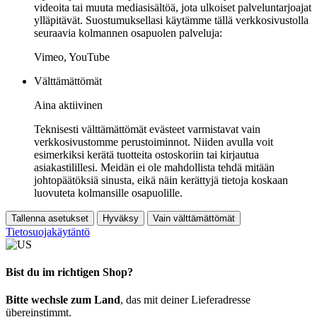
videoita tai muuta mediasisältöä, jota ulkoiset palveluntarjoajat
ylläpitävät. Suostumuksellasi käytämme tällä verkkosivustolla
seuraavia kolmannen osapuolen palveluja:
Vimeo, YouTube
Välttämättömät
Aina aktiivinen
Teknisesti välttämättömät evästeet varmistavat vain
verkkosivustomme perustoiminnot. Niiden avulla voit
esimerkiksi kerätä tuotteita ostoskoriin tai kirjautua
asiakastilillesi. Meidän ei ole mahdollista tehdä mitään
johtopäätöksiä sinusta, eikä näin kerättyjä tietoja koskaan
luovuteta kolmansille osapuolille.
Tallenna asetukset
Hyväksy
Vain välttämättömät
Tietosuojakäytäntö
Bist du im richtigen Shop?
Bitte wechsle zum Land
, das mit deiner Lieferadresse
übereinstimmt.