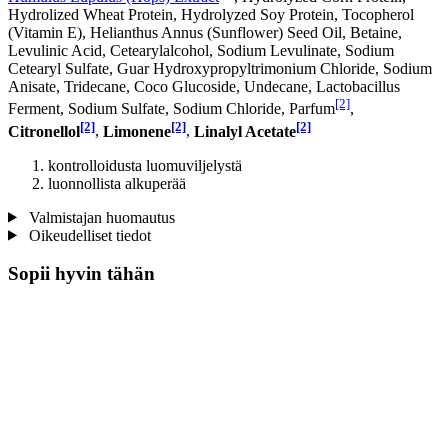
Hydrolized Wheat Protein, Hydrolyzed Soy Protein, Tocopherol
(Vitamin E), Helianthus Annus (Sunflower) Seed Oil, Betaine,
Levulinic Acid, Cetearylalcohol, Sodium Levulinate, Sodium
Cetearyl Sulfate, Guar Hydroxypropyltrimonium Chloride, Sodium
Anisate, Tridecane, Coco Glucoside, Undecane, Lactobacillus
[2]
Ferment, Sodium Sulfate, Sodium Chloride, Parfum
,
[2]
[2]
[2]
Citronellol
,
Limonene
,
Linalyl Acetate
kontrolloidusta luomuviljelystä
luonnollista alkuperää
Valmistajan huomautus
Oikeudelliset tiedot
Sopii hyvin tähän