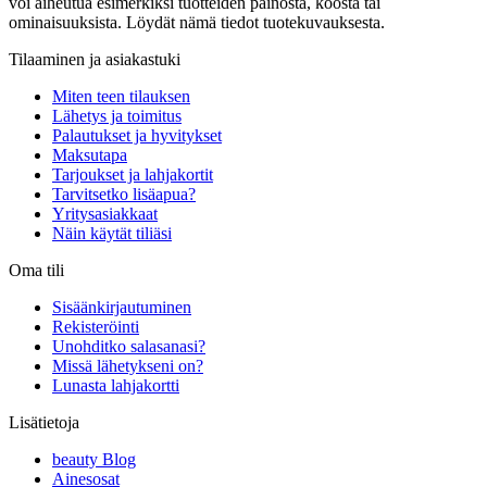
voi aiheutua esimerkiksi tuotteiden painosta, koosta tai
ominaisuuksista. Löydät nämä tiedot tuotekuvauksesta.
Tilaaminen ja asiakastuki
Miten teen tilauksen
Lähetys ja toimitus
Palautukset ja hyvitykset
Maksutapa
Tarjoukset ja lahjakortit
Tarvitsetko lisäapua?
Yritysasiakkaat
Näin käytät tiliäsi
Oma tili
Sisäänkirjautuminen
Rekisteröinti
Unohditko salasanasi?
Missä lähetykseni on?
Lunasta lahjakortti
Lisätietoja
beauty Blog
Ainesosat