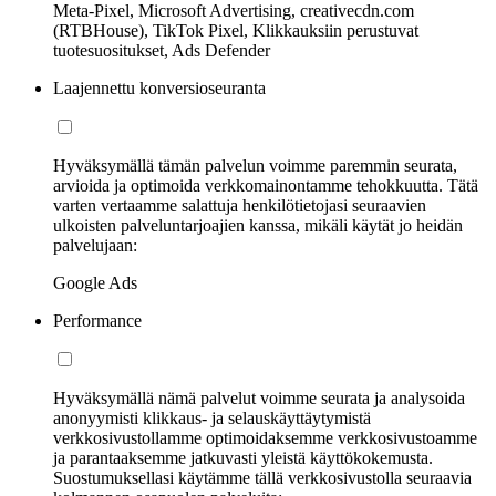
Meta-Pixel, Microsoft Advertising, creativecdn.com
(RTBHouse), TikTok Pixel, Klikkauksiin perustuvat
tuotesuositukset, Ads Defender
Laajennettu konversioseuranta
Hyväksymällä tämän palvelun voimme paremmin seurata,
arvioida ja optimoida verkkomainontamme tehokkuutta. Tätä
varten vertaamme salattuja henkilötietojasi seuraavien
ulkoisten palveluntarjoajien kanssa, mikäli käytät jo heidän
palvelujaan:
Google Ads
Performance
Hyväksymällä nämä palvelut voimme seurata ja analysoida
anonyymisti klikkaus- ja selauskäyttäytymistä
verkkosivustollamme optimoidaksemme verkkosivustoamme
ja parantaaksemme jatkuvasti yleistä käyttökokemusta.
Suostumuksellasi käytämme tällä verkkosivustolla seuraavia