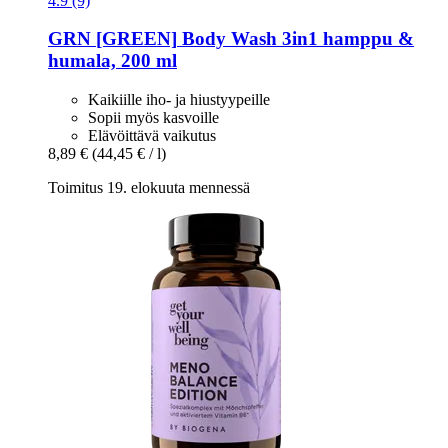
4.9 (9)
GRN [GREEN]
Body Wash 3in1 hamppu &
humala, 200 ml
Kaikiille iho- ja hiustyypeille
Sopii myös kasvoille
Elävöittävä vaikutus
8,89 €
(44,45 € / l)
Toimitus 19. elokuuta mennessä