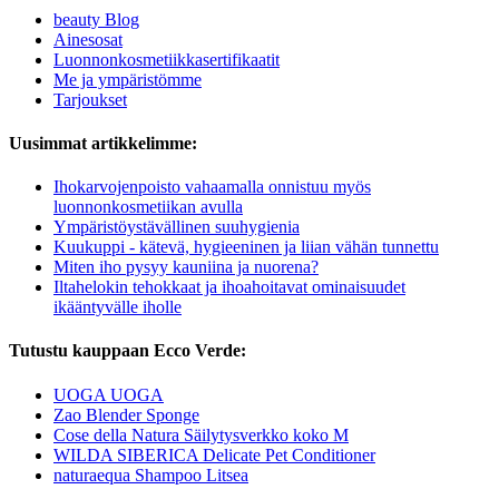
beauty Blog
Ainesosat
Luonnonkosmetiikkasertifikaatit
Me ja ympäristömme
Tarjoukset
Uusimmat artikkelimme:
Ihokarvojenpoisto vahaamalla onnistuu myös
luonnonkosmetiikan avulla
Ympäristöystävällinen suuhygienia
Kuukuppi - kätevä, hygieeninen ja liian vähän tunnettu
Miten iho pysyy kauniina ja nuorena?
Iltahelokin tehokkaat ja ihoahoitavat ominaisuudet
ikääntyvälle iholle
Tutustu kauppaan Ecco Verde:
UOGA UOGA
Zao Blender Sponge
Cose della Natura Säilytysverkko koko M
WILDA SIBERICA Delicate Pet Conditioner
naturaequa Shampoo Litsea