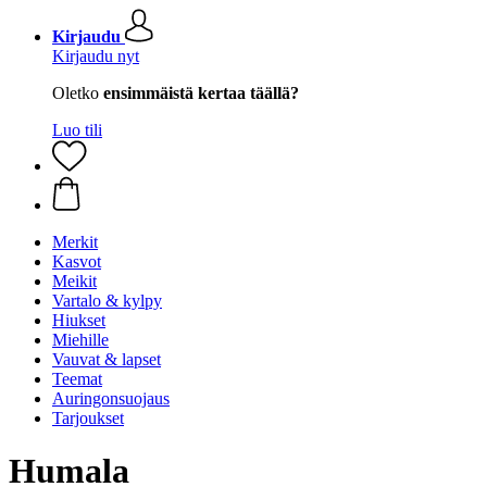
Kirjaudu
Kirjaudu nyt
Oletko
ensimmäistä kertaa täällä?
Luo tili
Merkit
Kasvot
Meikit
Vartalo & kylpy
Hiukset
Miehille
Vauvat & lapset
Teemat
Auringonsuojaus
Tarjoukset
Humala