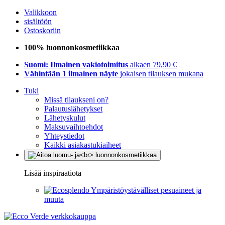
Valikkoon
sisältöön
Ostoskoriin
100% luonnonkosmetiikkaa
Suomi: Ilmainen vakiotoimitus
alkaen 79,90 €
Vähintään 1 ilmainen näyte
jokaisen tilauksen mukana
Tuki
Missä tilaukseni on?
Palautuslähetykset
Lähetyskulut
Maksuvaihtoehdot
Yhteystiedot
Kaikki asiakastukiaiheet
Lisää inspiraatiota
Ympäristöystävälliset pesuaineet ja
muuta