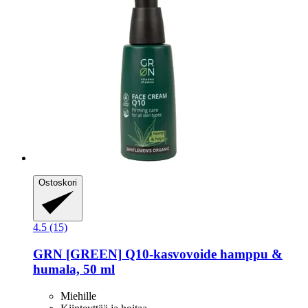
Ostoskori
4.5 (15)
GRN [GREEN]
Q10-​kasvovoide hamppu &
humala, 50 ml
Miehille