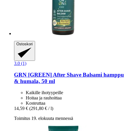
Ostoskori
3.0 (1)
GRN [GREEN]
After Shave Balsami hamppu
& humala, 50 ml
Kaikille ihotyypeille
Hoitaa ja rauhoittaa
Kosteuttaa
14,59 €
(291,80 € / l)
Toimitus 19. elokuuta mennessä