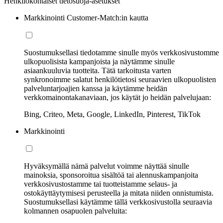
Henkilökohtaiset tietosuoja-asetukset
Markkinointi Customer-Match:in kautta
Suostumuksellasi tiedotamme sinulle myös verkkosivustomme
ulkopuolisista kampanjoista ja näytämme sinulle
asiaankuuluvia tuotteita. Tätä tarkoitusta varten
synkronoimme salatut henkilötietosi seuraavien ulkopuolisten
palveluntarjoajien kanssa ja käytämme heidän
verkkomainontakanaviaan, jos käytät jo heidän palvelujaan:
Bing, Criteo, Meta, Google, LinkedIn, Pinterest, TikTok
Markkinointi
Hyväksymällä nämä palvelut voimme näyttää sinulle
mainoksia, sponsoroitua sisältöä tai alennuskampanjoita
verkkosivustostamme tai tuotteistamme selaus- ja
ostokäyttäytymisesi perusteella ja mitata niiden onnistumista.
Suostumuksellasi käytämme tällä verkkosivustolla seuraavia
kolmannen osapuolen palveluita: