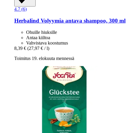
4.7 (6)
Herbalind
Volyymia antava shampoo, 300 ml
Ohuille hiuksille
Antaa kiiltoa
Vahvistava koostumus
8,39 €
(27,97 € / l)
Toimitus 19. elokuuta mennessä