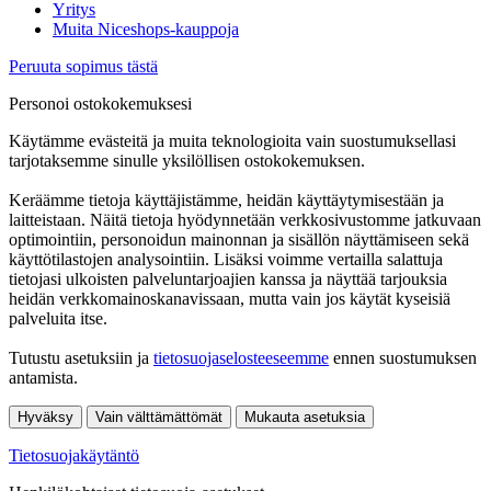
Yritys
Muita Niceshops-kauppoja
Peruuta sopimus tästä
Personoi ostokokemuksesi
Käytämme evästeitä ja muita teknologioita vain suostumuksellasi
tarjotaksemme sinulle yksilöllisen ostokokemuksen.
Keräämme tietoja käyttäjistämme, heidän käyttäytymisestään ja
laitteistaan. Näitä tietoja hyödynnetään verkkosivustomme jatkuvaan
optimointiin, personoidun mainonnan ja sisällön näyttämiseen sekä
käyttötilastojen analysointiin. Lisäksi voimme vertailla salattuja
tietojasi ulkoisten palveluntarjoajien kanssa ja näyttää tarjouksia
heidän verkkomainoskanavissaan, mutta vain jos käytät kyseisiä
palveluita itse.
Tutustu asetuksiin ja
tietosuojaselosteeseemme
ennen suostumuksen
antamista.
Hyväksy
Vain välttämättömät
Mukauta asetuksia
Tietosuojakäytäntö