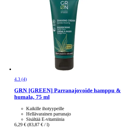
4.3 (4)
GRN [GREEN]
Parranajovoide hamppu &
humala, 75 ml
Kaikille ihotyypeille
Hellävarainen parranajo
Sisältää E-vitamiinia
6,29 €
(83,87 € / l)