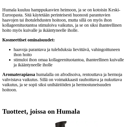
Humala kuuluu hamppukasvien heimoon, ja se on kotoisin Keski-
Euroopasta. Sitä käytetään perinteisesti huonosti parantuvien
haavojen tai ihotulehdusten hoitoon, mutta sillä on myös ihon
kollageenituotantoa stimuloiva vaikutus, ja se on siksi ihanteellinen
hoito myös kuivalle ja ikääntyneelle iholle.
Kosmeettiset ominaisuudet:
haavoja parantava ja tulehduksia lievittävä, vahingoittuneen
ihon hoito
stimuloi ihon omaa kollageenituotantoa, ihanteellinen kuivalle
ja ikääntyneelle iholle
Aromaterapiassa
humalalla on afrodisoiva, rentouttava ja hermoja
vahvistava vaikutus. Sillä on voimakkaasti rauhoittava ja nukuttava
vaikutus, ja se sopii siksi unihäiriöiden ja hermostuneisuuden
hoitoon.
Tuotteet, joissa on Humala