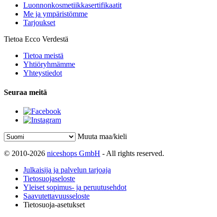
Luonnonkosmetiikkasertifikaatit
Me ja ympäristömme
Tarjoukset
Tietoa Ecco Verdestä
Tietoa meistä
Yhtiöryhmämme
Yhteystiedot
Seuraa meitä
Muuta maa/kieli
© 2010-2026
niceshops GmbH
- All rights reserved.
Julkaisija ja palvelun tarjoaja
Tietosuojaseloste
Yleiset sopimus- ja peruutusehdot
Saavutettavuusseloste
Tietosuoja-asetukset