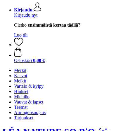
Kirjaudu
Kirjaudu nyt
Oletko
ensimmäistä kertaa täällä?
Luo tili
Ostoskori
0,00 €
Merkit
Kasvot
Meikit
Vartalo & kylpy
Hiukset
Miehille
Vauvat & lapset
Teemat
Auringonsuojaus
Tarjoukset