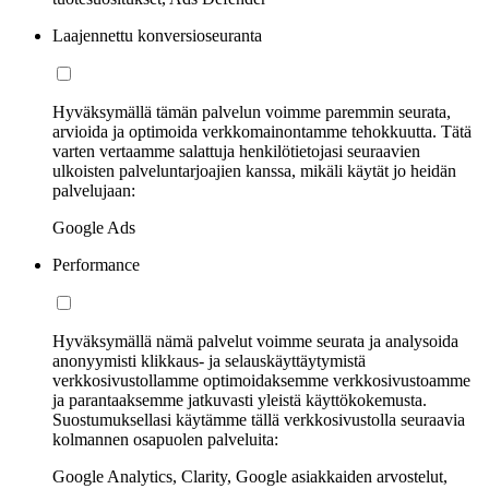
Laajennettu konversioseuranta
Hyväksymällä tämän palvelun voimme paremmin seurata,
arvioida ja optimoida verkkomainontamme tehokkuutta. Tätä
varten vertaamme salattuja henkilötietojasi seuraavien
ulkoisten palveluntarjoajien kanssa, mikäli käytät jo heidän
palvelujaan:
Google Ads
Performance
Hyväksymällä nämä palvelut voimme seurata ja analysoida
anonyymisti klikkaus- ja selauskäyttäytymistä
verkkosivustollamme optimoidaksemme verkkosivustoamme
ja parantaaksemme jatkuvasti yleistä käyttökokemusta.
Suostumuksellasi käytämme tällä verkkosivustolla seuraavia
kolmannen osapuolen palveluita:
Google Analytics, Clarity, Google asiakkaiden arvostelut,