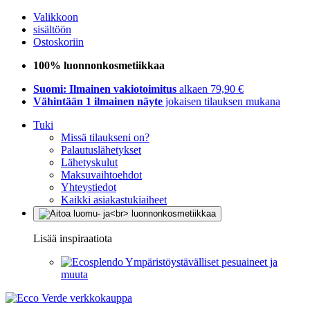
Valikkoon
sisältöön
Ostoskoriin
100% luonnonkosmetiikkaa
Suomi: Ilmainen vakiotoimitus
alkaen 79,90 €
Vähintään 1 ilmainen näyte
jokaisen tilauksen mukana
Tuki
Missä tilaukseni on?
Palautuslähetykset
Lähetyskulut
Maksuvaihtoehdot
Yhteystiedot
Kaikki asiakastukiaiheet
Lisää inspiraatiota
Ympäristöystävälliset pesuaineet ja
muuta