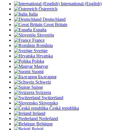
International (English)
Österreich
Italia
Deutschland
Great Britain
España
Slovenija
France
România
Sverige
Hrvatska
Polska
Magyar
Suomi
България
Schweiz
Suisse
Svizzera
Switzerland
Slovensko
Česká republika
Ireland
Nederland
Belgique
België