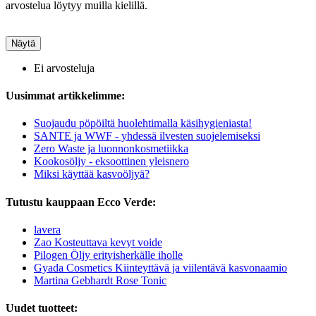
arvostelua löytyy muilla kielillä.
Näytä
Ei arvosteluja
Uusimmat artikkelimme:
Suojaudu pöpöiltä huolehtimalla käsihygieniasta!
SANTE ja WWF - yhdessä ilvesten suojelemiseksi
Zero Waste ja luonnonkosmetiikka
Kookosöljy - eksoottinen yleisnero
Miksi käyttää kasvoöljyä?
Tutustu kauppaan Ecco Verde:
lavera
Zao Kosteuttava kevyt voide
Pilogen Öljy erityisherkälle iholle
Gyada Cosmetics Kiinteyttävä ja viilentävä kasvonaamio
Martina Gebhardt Rose Tonic
Uudet tuotteet: