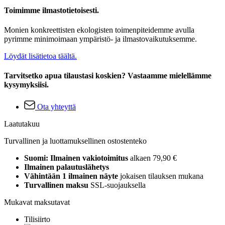
Toimimme ilmastotietoisesti.
Monien konkreettisten ekologisten toimenpiteidemme avulla
pyrimme minimoimaan ympäristö- ja ilmastovaikutuksemme.
Löydät lisätietoa täältä.
Tarvitsetko apua tilaustasi koskien? Vastaamme mielellämme
kysymyksiisi.
Ota yhteyttä
Laatutakuu
Turvallinen ja luottamuksellinen ostostenteko
Suomi: Ilmainen vakiotoimitus
alkaen 79,90 €
Ilmainen palautuslähetys
Vähintään 1 ilmainen näyte
jokaisen tilauksen mukana
Turvallinen maksu
SSL-suojauksella
Mukavat maksutavat
Tilisiirto