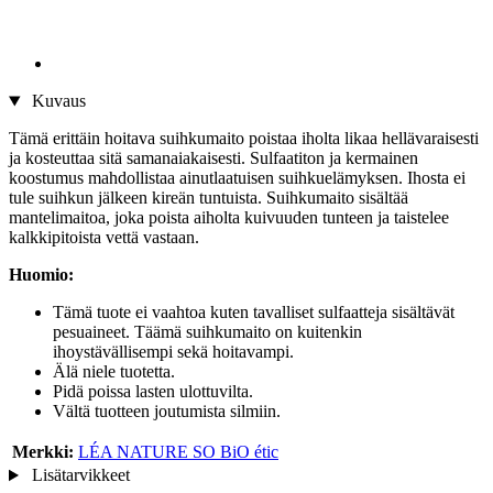
Kuvaus
Tämä erittäin hoitava suihkumaito poistaa iholta likaa hellävaraisesti
ja kosteuttaa sitä samanaiakaisesti. Sulfaatiton ja kermainen
koostumus mahdollistaa ainutlaatuisen suihkuelämyksen. Ihosta ei
tule suihkun jälkeen kireän tuntuista. Suihkumaito sisältää
mantelimaitoa, joka poista aiholta kuivuuden tunteen ja taistelee
kalkkipitoista vettä vastaan.
Huomio:
Tämä tuote ei vaahtoa kuten tavalliset sulfaatteja sisältävät
pesuaineet. Täämä suihkumaito on kuitenkin
ihoystävällisempi sekä hoitavampi.
Älä niele tuotetta.
Pidä poissa lasten ulottuvilta.
Vältä tuotteen joutumista silmiin.
Merkki:
LÉA NATURE SO BiO étic
Lisätarvikkeet