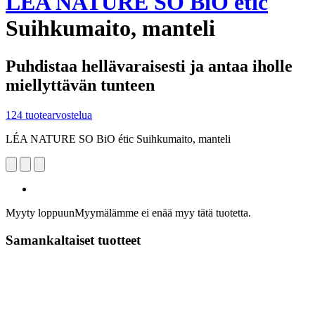
LÉA NATURE SO BiO étic
Suihkumaito, manteli
Puhdistaa hellävaraisesti ja antaa iholle
miellyttävän tunteen
124 tuotearvostelua
LÉA NATURE SO BiO étic Suihkumaito, manteli
Myyty loppuun
Myymälämme ei enää myy tätä tuotetta.
Samankaltaiset tuotteet