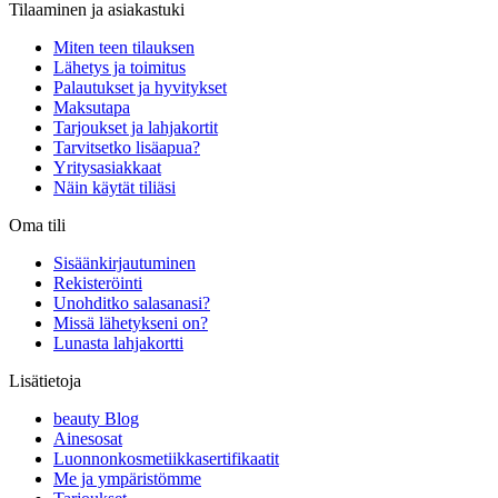
Tilaaminen ja asiakastuki
Miten teen tilauksen
Lähetys ja toimitus
Palautukset ja hyvitykset
Maksutapa
Tarjoukset ja lahjakortit
Tarvitsetko lisäapua?
Yritysasiakkaat
Näin käytät tiliäsi
Oma tili
Sisäänkirjautuminen
Rekisteröinti
Unohditko salasanasi?
Missä lähetykseni on?
Lunasta lahjakortti
Lisätietoja
beauty Blog
Ainesosat
Luonnonkosmetiikkasertifikaatit
Me ja ympäristömme