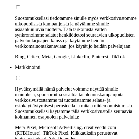
Suostumuksellasi tiedotamme sinulle myös verkkosivustomme
ulkopuolisista kampanjoista ja näytämme sinulle
asiaankuuluvia tuotteita. Tätä tarkoitusta varten
synkronoimme salatut henkilötietosi seuraavien ulkopuolisten
palveluntarjoajien kanssa ja käytämme heidän
verkkomainontakanaviaan, jos käytät jo heidän palvelujaan:
Bing, Criteo, Meta, Google, LinkedIn, Pinterest, TikTok
Markkinointi
Hyväksymällä nämä palvelut voimme näyttää sinulle
mainoksia, sponsoroitua sisältöä tai alennuskampanjoita
verkkosivustostamme tai tuotteistamme selaus- ja
ostokäyttäytymisesi perusteella ja mitata niiden onnistumista.
Suostumuksellasi käytämme tällä verkkosivustolla seuraavia
kolmannen osapuolen palveluita:
Meta-Pixel, Microsoft Advertising, creativecdn.com
(RTBHouse), TikTok Pixel, Klikkauksiin perustuvat
tuotesuositukset, Ads Defender