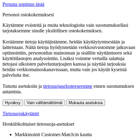
Peruuta sopimus tästä
Personoi ostokokemuksesi
Käytämme evästeitä ja muita teknologioita vain suostumuksellasi
tarjotaksemme sinulle yksilöllisen ostokokemuksen.
Keräämme tietoja käyttäjistämme, heidän käyttäytymisestään ja
laitteistaan. Näitä tietoja hyödynnetään verkkosivustomme jatkuvaan
optimointiin, personoidun mainonnan ja sisällön näyttämiseen sekä
käyttötilastojen analysointiin. Lisäksi voimme vertailla salattuja
tietojasi ulkoisten palveluntarjoajien kanssa ja näyttää tarjouksia
heidän verkkomainoskanavissaan, mutta vain jos käytät kyseisiä
palveluita itse.
Tutustu asetuksiin ja
tietosuojaselosteeseemme
ennen suostumuksen
antamista.
Hyväksy
Vain välttämättömät
Mukauta asetuksia
Tietosuojakäytäntö
Henkilökohtaiset tietosuoja-asetukset
Markkinointi Customer-Match:in kautta