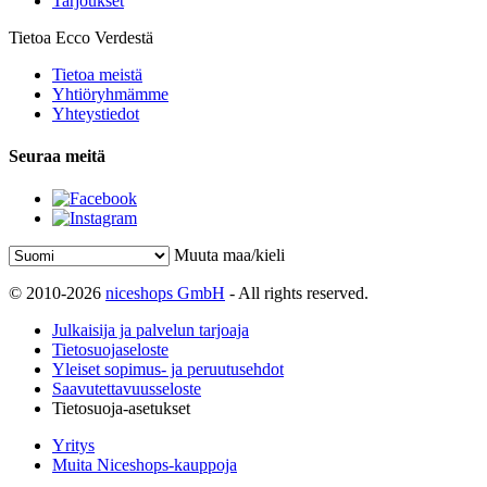
Tarjoukset
Tietoa Ecco Verdestä
Tietoa meistä
Yhtiöryhmämme
Yhteystiedot
Seuraa meitä
Muuta maa/kieli
© 2010-2026
niceshops GmbH
- All rights reserved.
Julkaisija ja palvelun tarjoaja
Tietosuojaseloste
Yleiset sopimus- ja peruutusehdot
Saavutettavuusseloste
Tietosuoja-asetukset
Yritys
Muita Niceshops-kauppoja