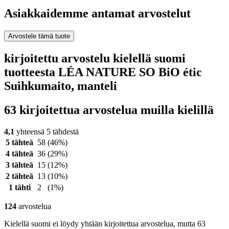
Asiakkaidemme antamat arvostelut
Arvostele tämä tuote
kirjoitettu arvostelu kielellä suomi
tuotteesta LÉA NATURE SO BiO étic
Suihkumaito, manteli
63 kirjoitettua arvostelua muilla kielillä
4,1
yhteensä 5 tähdestä
5 tähteä
58
(46%)
4 tähteä
36
(29%)
3 tähteä
15
(12%)
2 tähteä
13
(10%)
1 tähti
2
(1%)
124
arvostelua
Kielellä suomi ei löydy yhtään kirjoitettua arvostelua, mutta 63