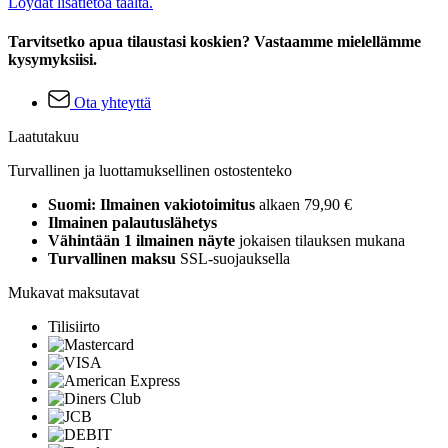
Löydät lisätietoa täältä.
Tarvitsetko apua tilaustasi koskien? Vastaamme mielellämme
kysymyksiisi.
Ota yhteyttä
Laatutakuu
Turvallinen ja luottamuksellinen ostostenteko
Suomi: Ilmainen vakiotoimitus
alkaen 79,90 €
Ilmainen palautuslähetys
Vähintään 1 ilmainen näyte
jokaisen tilauksen mukana
Turvallinen maksu
SSL-suojauksella
Mukavat maksutavat
Tilisiirto