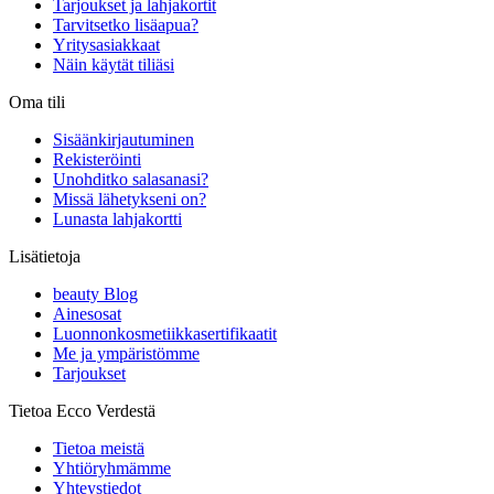
Tarjoukset ja lahjakortit
Tarvitsetko lisäapua?
Yritysasiakkaat
Näin käytät tiliäsi
Oma tili
Sisäänkirjautuminen
Rekisteröinti
Unohditko salasanasi?
Missä lähetykseni on?
Lunasta lahjakortti
Lisätietoja
beauty Blog
Ainesosat
Luonnonkosmetiikkasertifikaatit
Me ja ympäristömme
Tarjoukset
Tietoa Ecco Verdestä
Tietoa meistä
Yhtiöryhmämme
Yhteystiedot