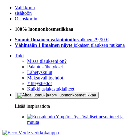
Valikkoon
sisältöön
Ostoskoriin
100% luonnonkosmetiikkaa
Suomi: Ilmainen vakiotoimitus
alkaen 79,90 €
Vähintään 1 ilmainen näyte
jokaisen tilauksen mukana
Tuki
Missä tilaukseni on?
Palautuslähetykset
Lähetyskulut
Maksuvaihtoehdot
Yhteystiedot
Kaikki asiakastukiaiheet
Lisää inspiraatiota
Ympäristöystävälliset pesuaineet ja
muuta