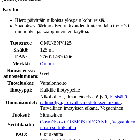
Käyttö:
Hiero päivittäin nilkoista ylöspäin kohti reisiä.
Saadaksesi äärimmäisen raikkauden tunteen, laita tuote 30
minuutiksi jääkaappiin ennen käyttöä.
Tuotenro.:
OMU-ENV125
Sisältö:
125 ml
EAN:
3760214630406
Merkki:
Omum
Konsistenssi /
Geeli
annostelumuoto:
Tuoteluokat:
Vartalonhoito
Ihotyyppi:
Kaikille ihotyypeille
Alkoholiton, Ilman eteerisiä öljyjä,
Ei sisällä
Ominaisuudet:
palmuöljyä
,
Turvallista odotuksen aikana
,
Turvallinen imetyksen aikana, Vegaaninen
Tuoksut:
Sitruksinen
Cosmébio - COSMOS ORGANIC
,
Vegaaninen
Sertifikaatit:
ilman sertifikaattia
PAO:
6 kuukautta