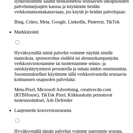
synkronoimme salatut henkilötietosi seuraavien ulkopuolisten
palveluntarjoajien kanssa ja käytämme heidän
verkkomainontakanaviaan, jos käytät jo heidän palvelujaan:
Bing, Criteo, Meta, Google, LinkedIn, Pinterest, TikTok
Markkinointi
Hyväksymällä nämä palvelut voimme näyttää sinulle
mainoksia, sponsoroitua sisältöä tai alennuskampanjoita
verkkosivustostamme tai tuotteistamme selaus- ja
ostokäyttäytymisesi perusteella ja mitata niiden onnistumista.
Suostumuksellasi käytämme tällä verkkosivustolla seuraavia
kolmannen osapuolen palveluita:
Meta-Pixel, Microsoft Advertising, creativecdn.com
(RTBHouse), TikTok Pixel, Klikkauksiin perustuvat
tuotesuositukset, Ads Defender
Laajennettu konversioseuranta
Hyväksymällä tämän palvelun voimme paremmin seurata,