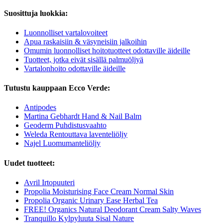
Suosittuja luokkia:
Luonnolliset vartalovoiteet
Apua raskaisiin & väsyneisiin jalkoihin
Omumin luonnolliset hoitotuotteet odottaville äideille
Tuotteet, jotka eivät sisällä palmuöljyä
Vartalonhoito odottaville äideille
Tutustu kauppaan Ecco Verde:
Antipodes
Martina Gebhardt Hand & Nail Balm
Geoderm Puhdistusvaahto
Weleda Rentouttava laventeliöljy
Najel Luomumanteliöljy
Uudet tuotteet:
Avril Irtopuuteri
Propolia Moisturising Face Cream Normal Skin
Propolia Organic Urinary Ease Herbal Tea
FREE! Organics Natural Deodorant Cream Salty Waves
Tranquillo Kylpyluuta Sisal Nature