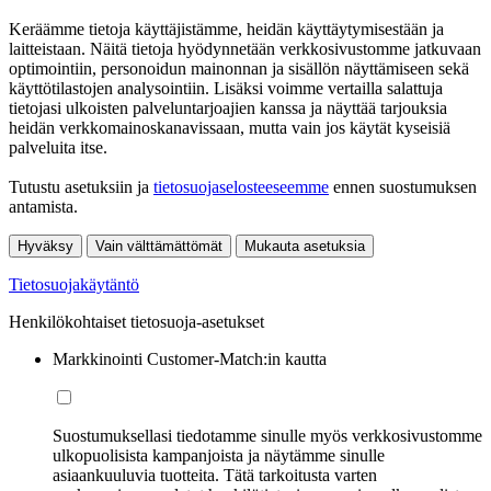
Keräämme tietoja käyttäjistämme, heidän käyttäytymisestään ja
laitteistaan. Näitä tietoja hyödynnetään verkkosivustomme jatkuvaan
optimointiin, personoidun mainonnan ja sisällön näyttämiseen sekä
käyttötilastojen analysointiin. Lisäksi voimme vertailla salattuja
tietojasi ulkoisten palveluntarjoajien kanssa ja näyttää tarjouksia
heidän verkkomainoskanavissaan, mutta vain jos käytät kyseisiä
palveluita itse.
Tutustu asetuksiin ja
tietosuojaselosteeseemme
ennen suostumuksen
antamista.
Hyväksy
Vain välttämättömät
Mukauta asetuksia
Tietosuojakäytäntö
Henkilökohtaiset tietosuoja-asetukset
Markkinointi Customer-Match:in kautta
Suostumuksellasi tiedotamme sinulle myös verkkosivustomme
ulkopuolisista kampanjoista ja näytämme sinulle
asiaankuuluvia tuotteita. Tätä tarkoitusta varten