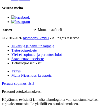
Seuraa meitä
Muuta maa/kieli
© 2010-2026
niceshops GmbH
- All rights reserved.
Julkaisija ja palvelun tarjoaja
Tietosuojaseloste
Yleiset sopimus- ja peruutusehdot
Saavutettavuusseloste
Tietosuoja-asetukset
Yritys
Muita Niceshops-kauppoja
Peruuta sopimus tästä
Personoi ostokokemuksesi
Käytämme evästeitä ja muita teknologioita vain suostumuksellasi
tarjotaksemme sinulle yksilöllisen ostokokemuksen.