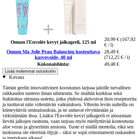
20,99 €
(167,92
Omum l'Envolée kevyt jalkageeli, 125 ml
€ / l)
Omum Ma Jolie Peau Balancing kosteuttava
28,49 €
kasvovoide, 40 ml
(712,25 € / l)
Kokonaishinta:
49,48 €
Lisää molemmat ostoskoriin
Kuvaus
Tämän geelin innovatiivinen koostumus tarjoaa jaloille turvallisen
raikkauden tunteen ilman tahmeutta. Se sisältää kurkkua sekä
fraktioitua sitruuna-uutetta, jotka yhdessä aktivoivat ihon reseptoreita
ja tuottavat näin viilentävän vaikutuksen. Vihreän levän uutteilla on
kiinteyttäviä ominaisuuksia, ja ne auttavat elvyttämään ja
virkistämään ihoa. Lisäksi l'Envolée kevyt jalkageeli ei ainoastaan
lievitä jalkojen rasitusta, vaan tarjoaa myös miellyttävää kosteutusta
aloe veran ja glyseriinin ansiosta. Tuote ei sisällä mentolia, eikä sen
tuoksussa ole eteerisiä öljyjä – siksi se sopii erinomaisesti raskauden
ja imetyksen aikana!