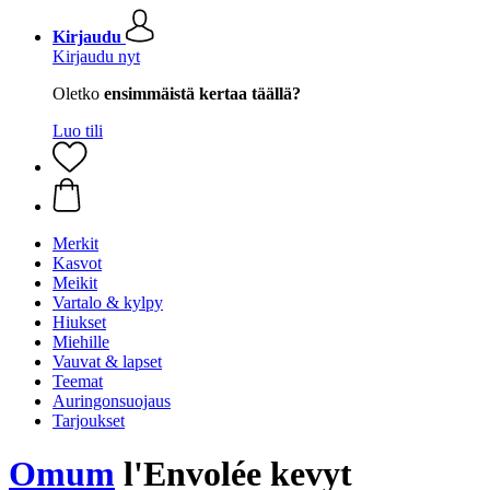
Kirjaudu
Kirjaudu nyt
Oletko
ensimmäistä kertaa täällä?
Luo tili
Merkit
Kasvot
Meikit
Vartalo & kylpy
Hiukset
Miehille
Vauvat & lapset
Teemat
Auringonsuojaus
Tarjoukset
Omum
l'Envolée kevyt