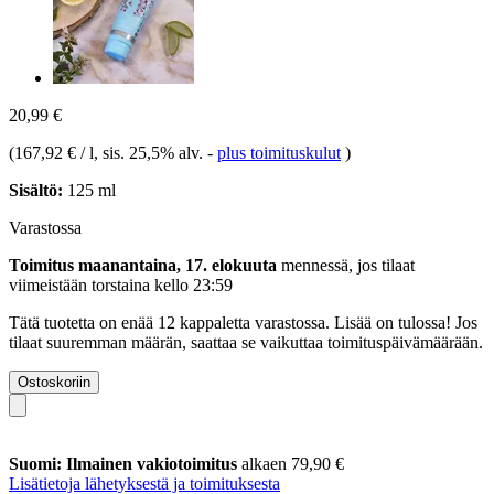
20,99 €
(
167,92 € / l
, sis. 25,5% alv.
-
plus toimituskulut
)
Sisältö:
125 ml
Varastossa
Toimitus maanantaina, 17. elokuuta
mennessä, jos tilaat
viimeistään
torstaina kello 23:59
Tätä tuotetta on enää 12 kappaletta varastossa. Lisää on tulossa! Jos
tilaat suuremman määrän, saattaa se vaikuttaa toimituspäivämäärään.
Ostoskoriin
Suomi: Ilmainen vakiotoimitus
alkaen 79,90 €
Lisätietoja lähetyksestä ja toimituksesta