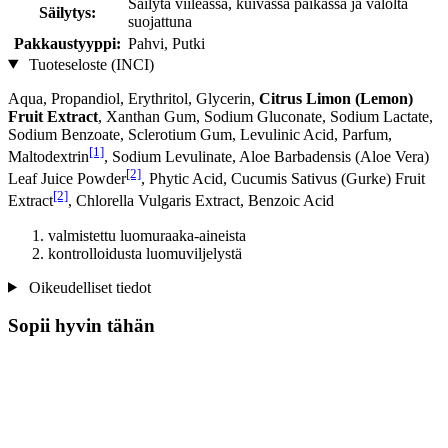
Säilytä viileässä, kuivassa paikassa ja valolta
Säilytys:
suojattuna
Pakkaustyyppi:
Pahvi, Putki
Tuoteseloste (INCI)
Aqua, Propandiol, Erythritol, Glycerin,
Citrus Limon (Lemon)
Fruit Extract
, Xanthan Gum, Sodium Gluconate, Sodium Lactate,
Sodium Benzoate, Sclerotium Gum, Levulinic Acid, Parfum,
[1]
Maltodextrin
, Sodium Levulinate, Aloe Barbadensis (Aloe Vera)
[2]
Leaf Juice Powder
, Phytic Acid, Cucumis Sativus (Gurke) Fruit
[2]
Extract
, Chlorella Vulgaris Extract, Benzoic Acid
valmistettu luomuraaka-aineista
kontrolloidusta luomuviljelystä
Oikeudelliset tiedot
Sopii hyvin tähän