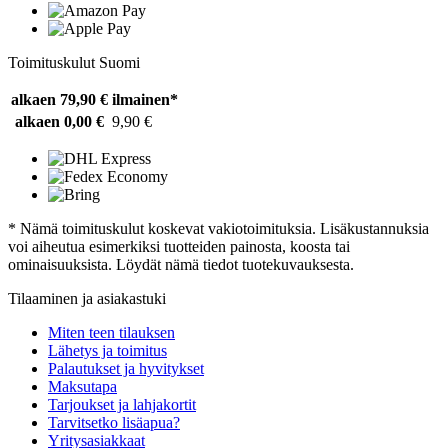
Toimituskulut Suomi
alkaen 79,90 €
ilmainen*
alkaen 0,00 €
9,90 €
* Nämä toimituskulut koskevat vakiotoimituksia. Lisäkustannuksia
voi aiheutua esimerkiksi tuotteiden painosta, koosta tai
ominaisuuksista. Löydät nämä tiedot tuotekuvauksesta.
Tilaaminen ja asiakastuki
Miten teen tilauksen
Lähetys ja toimitus
Palautukset ja hyvitykset
Maksutapa
Tarjoukset ja lahjakortit
Tarvitsetko lisäapua?
Yritysasiakkaat