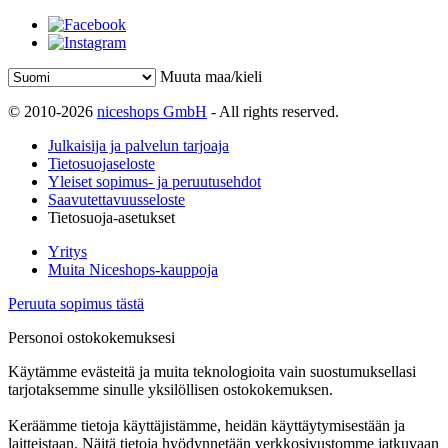
Muuta maa/kieli
© 2010-2026
niceshops GmbH
- All rights reserved.
Julkaisija ja palvelun tarjoaja
Tietosuojaseloste
Yleiset sopimus- ja peruutusehdot
Saavutettavuusseloste
Tietosuoja-asetukset
Yritys
Muita Niceshops-kauppoja
Peruuta sopimus tästä
Personoi ostokokemuksesi
Käytämme evästeitä ja muita teknologioita vain suostumuksellasi
tarjotaksemme sinulle yksilöllisen ostokokemuksen.
Keräämme tietoja käyttäjistämme, heidän käyttäytymisestään ja
laitteistaan. Näitä tietoja hyödynnetään verkkosivustomme jatkuvaan