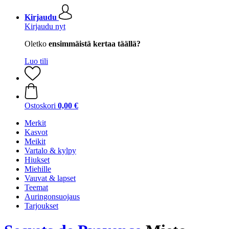
Kirjaudu
Kirjaudu nyt
Oletko
ensimmäistä kertaa täällä?
Luo tili
Ostoskori
0,00 €
Merkit
Kasvot
Meikit
Vartalo & kylpy
Hiukset
Miehille
Vauvat & lapset
Teemat
Auringonsuojaus
Tarjoukset