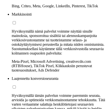
Bing, Criteo, Meta, Google, LinkedIn, Pinterest, TikTok
Markkinointi
Hyväksymällä nämä palvelut voimme näyttää sinulle
mainoksia, sponsoroitua sisältöä tai alennuskampanjoita
verkkosivustostamme tai tuotteistamme selaus- ja
ostokäyttäytymisesi perusteella ja mitata niiden onnistumista.
Suostumuksellasi käytämme tällä verkkosivustolla seuraavia
kolmannen osapuolen palveluita:
Meta-Pixel, Microsoft Advertising, creativecdn.com
(RTBHouse), TikTok Pixel, Klikkauksiin perustuvat
tuotesuositukset, Ads Defender
Laajennettu konversioseuranta
Hyväksymällä tämän palvelun voimme paremmin seurata,
arvioida ja optimoida verkkomainontamme tehokkuutta. Tätä
varten vertaamme salattuja henkilötietojasi seuraavien
ulkoisten palveluntarjoajien kanssa, mikäli käytät jo heidän