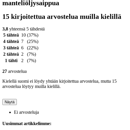
manteliöljysaippua
15 kirjoitettua arvostelua muilla kielillä
3,8
yhteensä 5 tähdestä
5 tähteä
10
(37%)
4 tähteä
7
(25%)
3 tähteä
6
(22%)
2 tähteä
2
(7%)
1 tähti
2
(7%)
27
arvostelua
Kielellä suomi ei löydy yhtään kirjoitettua arvostelua, mutta 15
arvostelua löytyy muilla kielillä.
Näytä
Ei arvosteluja
Uusimmat artikkelimme: