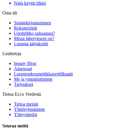
Näin käytät tiliäsi
Oma tili
Sisäänkirjautuminen
Rekisteröinti
Unohditko salasanasi?
Missä lähetykseni on?
Lunasta lahjakortti
Lisätietoja
beauty Blog
Ainesosat
Luonnonkosmetiikkasertifikaatit
Me ja ympäristömme
Tarjoukset
Tietoa Ecco Verdestä
Tietoa meistä
Yhtiöryhmämme
Yhteystiedot
Seuraa meitä