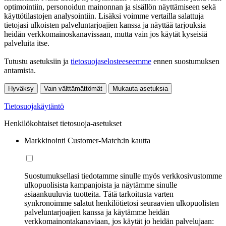
optimointiin, personoidun mainonnan ja sisällön näyttämiseen sekä
käyttötilastojen analysointiin. Lisäksi voimme vertailla salattuja
tietojasi ulkoisten palveluntarjoajien kanssa ja näyttää tarjouksia
heidän verkkomainoskanavissaan, mutta vain jos käytät kyseisiä
palveluita itse.
Tutustu asetuksiin ja
tietosuojaselosteeseemme
ennen suostumuksen
antamista.
Hyväksy
Vain välttämättömät
Mukauta asetuksia
Tietosuojakäytäntö
Henkilökohtaiset tietosuoja-asetukset
Markkinointi Customer-Match:in kautta
Suostumuksellasi tiedotamme sinulle myös verkkosivustomme
ulkopuolisista kampanjoista ja näytämme sinulle
asiaankuuluvia tuotteita. Tätä tarkoitusta varten
synkronoimme salatut henkilötietosi seuraavien ulkopuolisten
palveluntarjoajien kanssa ja käytämme heidän
verkkomainontakanaviaan, jos käytät jo heidän palvelujaan: