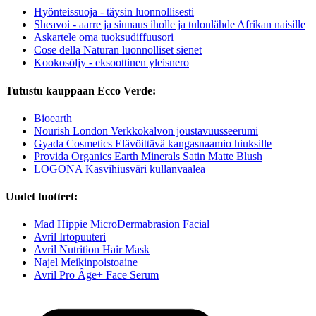
Hyönteissuoja - täysin luonnollisesti
Sheavoi - aarre ja siunaus iholle ja tulonlähde Afrikan naisille
Askartele oma tuoksudiffuusori
Cose della Naturan luonnolliset sienet
Kookosöljy - eksoottinen yleisnero
Tutustu kauppaan Ecco Verde:
Bioearth
Nourish London Verkkokalvon joustavuusseerumi
Gyada Cosmetics Elävöittävä kangasnaamio hiuksille
Provida Organics Earth Minerals Satin Matte Blush
LOGONA Kasvihiusväri kullanvaalea
Uudet tuotteet:
Mad Hippie MicroDermabrasion Facial
Avril Irtopuuteri
Avril Nutrition Hair Mask
Najel Meikinpoistoaine
Avril Pro Âge+ Face Serum