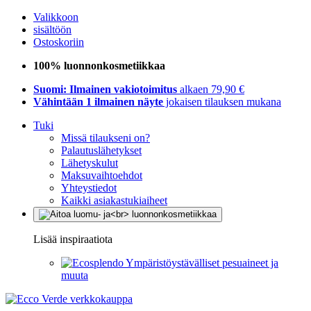
Valikkoon
sisältöön
Ostoskoriin
100% luonnonkosmetiikkaa
Suomi: Ilmainen vakiotoimitus
alkaen 79,90 €
Vähintään 1 ilmainen näyte
jokaisen tilauksen mukana
Tuki
Missä tilaukseni on?
Palautuslähetykset
Lähetyskulut
Maksuvaihtoehdot
Yhteystiedot
Kaikki asiakastukiaiheet
Lisää inspiraatiota
Ympäristöystävälliset pesuaineet ja
muuta