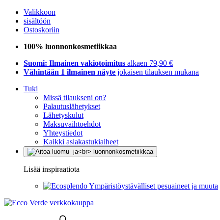
Valikkoon
sisältöön
Ostoskoriin
100% luonnonkosmetiikkaa
Suomi: Ilmainen vakiotoimitus
alkaen 79,90 €
Vähintään 1 ilmainen näyte
jokaisen tilauksen mukana
Tuki
Missä tilaukseni on?
Palautuslähetykset
Lähetyskulut
Maksuvaihtoehdot
Yhteystiedot
Kaikki asiakastukiaiheet
Lisää inspiraatiota
Ympäristöystävälliset pesuaineet ja muuta