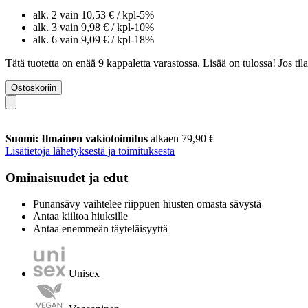
alk. 2 vain
10,53 €
/ kpl
-5%
alk. 3 vain
9,98 €
/ kpl
-10%
alk. 6 vain
9,09 €
/ kpl
-18%
Tätä tuotetta on enää 9 kappaletta varastossa. Lisää on tulossa! Jos t
Ostoskoriin
Suomi: Ilmainen vakiotoimitus
alkaen 79,90 €
Lisätietoja lähetyksestä ja toimituksesta
Ominaisuudet ja edut
Punansävy vaihtelee riippuen hiusten omasta sävystä
Antaa kiiltoa hiuksille
Antaa enemmeän täyteläisyyttä
Unisex