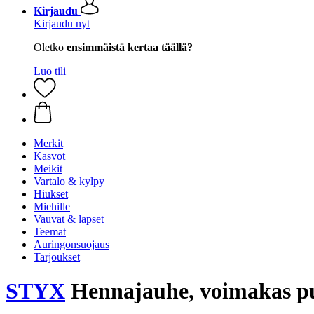
Kirjaudu
Kirjaudu nyt
Oletko
ensimmäistä kertaa täällä?
Luo tili
Merkit
Kasvot
Meikit
Vartalo & kylpy
Hiukset
Miehille
Vauvat & lapset
Teemat
Auringonsuojaus
Tarjoukset
STYX
Hennajauhe, voimakas pu