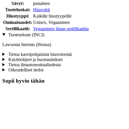
Sävyt:
punainen
Tuoteluokat:
Hiusvärit
Hiustyyppi:
Kaikille hiustyypeille
Ominaisuudet:
Unisex, Vegaaninen
Sertifikaatit:
Vegaaninen ilman sertifikaattia
Tuoteseloste (INCI)
Lawsonia Inermis (Henna)
Tietoa kasvipohjaisista hiusväreistä
Käyttöohjeet ja huomautukset
Tietoa ilmastoneutraaliudesta
Oikeudelliset tiedot
Sopii hyvin tähän