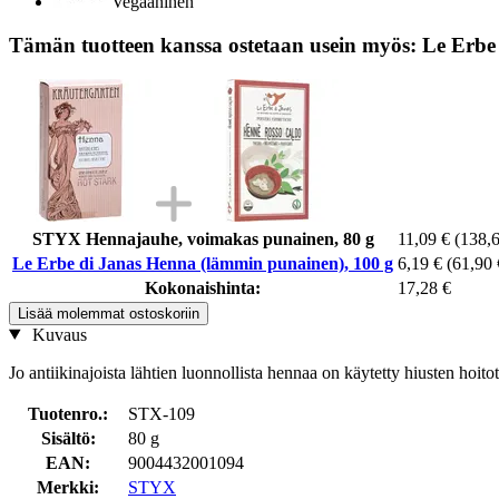
Vegaaninen
Tämän tuotteen kanssa ostetaan usein myös: Le Erbe
STYX Hennajauhe, voimakas punainen, 80 g
11,09 €
(138,6
Le Erbe di Janas Henna (lämmin punainen), 100 g
6,19 €
(61,90 
Kokonaishinta:
17,28 €
Lisää molemmat ostoskoriin
Kuvaus
Jo antiikinajoista lähtien luonnollista hennaa on käytetty hiusten ho
Tuotenro.:
STX-109
Sisältö:
80 g
EAN:
9004432001094
Merkki:
STYX