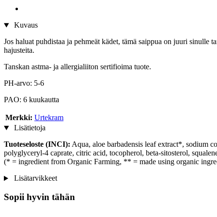
Kuvaus
Jos haluat puhdistaa ja pehmeät kädet, tämä saippua on juuri sinulle t
hajusteita.
Tanskan astma- ja allergialiiton sertifioima tuote.
PH-arvo: 5-6
PAO: 6 kuukautta
Merkki:
Urtekram
Lisätietoja
Tuoteseloste (INCI):
Aqua, aloe barbadensis leaf extract*, sodium coc
polyglyceryl-4 caprate, citric acid, tocopherol, beta-sitosterol, squalen
(* = ingredient from Organic Farming, ** = made using organic ingre
Lisätarvikkeet
Sopii hyvin tähän