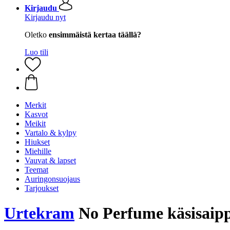
Kirjaudu
Kirjaudu nyt
Oletko
ensimmäistä kertaa täällä?
Luo tili
Merkit
Kasvot
Meikit
Vartalo & kylpy
Hiukset
Miehille
Vauvat & lapset
Teemat
Auringonsuojaus
Tarjoukset
Urtekram
No Perfume käsisaip