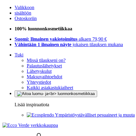
Valikkoon
sisältöön
Ostoskoriin
100% luonnonkosmetiikkaa
Suomi: Ilmainen vakiotoimitus
alkaen 79,90 €
Vähintään 1 ilmainen näyte
jokaisen tilauksen mukana
Tuki
Missä tilaukseni on?
Palautuslähetykset
Lähetyskulut
Maksuvaihtoehdot
Yhteystiedot
Kaikki asiakastukiaiheet
Lisää inspiraatiota
Ympäristöystävälliset pesuaineet ja muuta