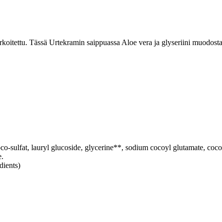
arkoitettu. Tässä Urtekramin saippuassa Aloe vera ja glyseriini muodosta
o-sulfat, lauryl glucoside, glycerine**, sodium cocoyl glutamate, coco 
e.
dients)