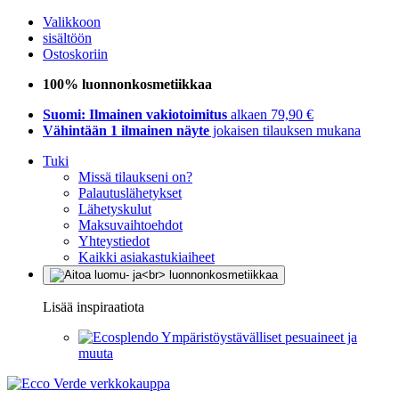
Valikkoon
sisältöön
Ostoskoriin
100% luonnonkosmetiikkaa
Suomi: Ilmainen vakiotoimitus
alkaen 79,90 €
Vähintään 1 ilmainen näyte
jokaisen tilauksen mukana
Tuki
Missä tilaukseni on?
Palautuslähetykset
Lähetyskulut
Maksuvaihtoehdot
Yhteystiedot
Kaikki asiakastukiaiheet
Lisää inspiraatiota
Ympäristöystävälliset pesuaineet ja
muuta