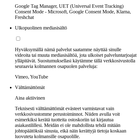
Google Tag Manager, UET (Universal Event Tracking)
Consent Mode - Microsoft, Google Consent Mode, Klarna,
Freshchat
Ulkopuolinen mediasisältö
Hyväksymällä nämä palvelut saatamme näyttää sinulle
videoita tai muuta mediasisältöä, jota ulkoiset palveluntarjoajat
ylläpitävät. Suostumuksellasi käytämme tällä verkkosivustolla
seuraavia kolmannen osapuolen palveluja:
Vimeo, YouTube
Välttämättömät
Aina aktiivinen
Teknisesti välttämättömät evästeet varmistavat vain
verkkosivustomme perustoiminnot. Niiden avulla voit
esimerkiksi kerätä tuotteita ostoskoriin tai kirjautua
asiakastilillesi. Meidän ei ole mahdollista tehdä mitään
johtopäätöksiä sinusta, eikä näin kerättyjä tietoja koskaan
luovuteta kolmansille osapuolille.