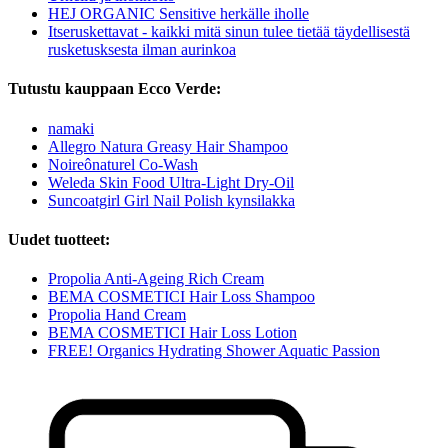
HEJ ORGANIC Sensitive herkälle iholle
Itseruskettavat - kaikki mitä sinun tulee tietää täydellisestä
rusketusksesta ilman aurinkoa
Tutustu kauppaan Ecco Verde:
namaki
Allegro Natura Greasy Hair Shampoo
Noireônaturel Co-Wash
Weleda Skin Food Ultra-Light Dry-Oil
Suncoatgirl Girl Nail Polish kynsilakka
Uudet tuotteet:
Propolia Anti-Ageing Rich Cream
BEMA COSMETICI Hair Loss Shampoo
Propolia Hand Cream
BEMA COSMETICI Hair Loss Lotion
FREE! Organics Hydrating Shower Aquatic Passion