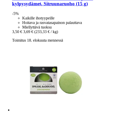
kylpysydämet, Sitruunaruoho (15 g)
-5%
Kaikille ihotyypeille
Hoitava ja rasvatasapainon palauttava
Miellyttävä tuoksu
3,50 €
3,69 €
(233,33 € / kg)
Toimitus 18. elokuuta mennessä