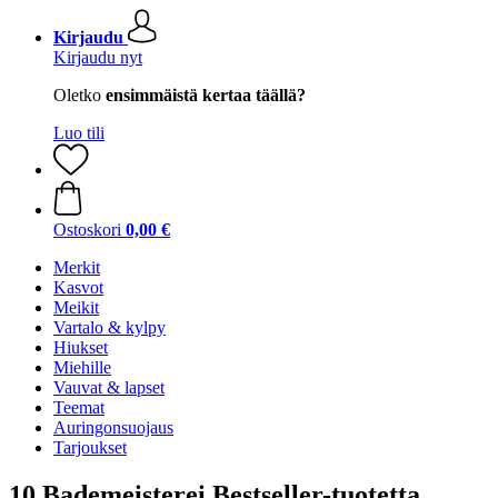
Kirjaudu
Kirjaudu nyt
Oletko
ensimmäistä kertaa täällä?
Luo tili
Ostoskori
0,00 €
Merkit
Kasvot
Meikit
Vartalo & kylpy
Hiukset
Miehille
Vauvat & lapset
Teemat
Auringonsuojaus
Tarjoukset
10 Bademeisterei Bestseller-tuotetta