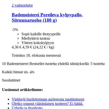
2 vaihtoehdot
Bademeisterei
Poreileva kylpypallo,
Sitruunaruoho (180 g)
-5%
Sopii kaikille ihotyypeille
Miellyttävä tuoksu
Yhteen kokokylpyyn
4,36 €
4,59 €
(24,22 € / kg)
Toimitus 18. elokuuta mennessä
10 Bademeisterei Bestseller-tuotetta yhdellä silmäyksellä: 5 tuotetta
Kaikki hinnat sis. alv.
Suodattimet
Uusimmat artikkelimme:
Vinkkejä huolettomaan auringosta nauttimiseen
Oletko ostanut vääränlaisen tuotteen? Ei hätää.
Urheilu ja ihonhoito