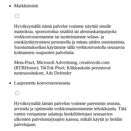
Markkinointi
Hyväksymällä nämä palvelut voimme näyttää sinulle
mainoksia, sponsoroitua sisältöä tai alennuskampanjoita
verkkosivustostamme tai tuotteistamme selaus- ja
ostokäyttäytymisesi perusteella ja mitata niiden onnistumista.
Suostumuksellasi käytämme tällä verkkosivustolla seuraavia
kolmannen osapuolen palveluita:
Meta-Pixel, Microsoft Advertising, creativecdn.com
(RTBHouse), TikTok Pixel, Klikkauksiin perustuvat
tuotesuositukset, Ads Defender
Laajennettu konversioseuranta
Hyväksymällä tämän palvelun voimme paremmin seurata,
arvioida ja optimoida verkkomainontamme tehokkuutta. Tätä
varten vertaamme salattuja henkilötietojasi seuraavien
ulkoisten palveluntarjoajien kanssa, mikäli käytät jo heidän
palvelujaan: