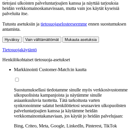
tietojasi ulkoisten palveluntarjoajien kanssa ja näyttää tarjouksia
heidän verkkomainoskanavissaan, mutta vain jos käytät kyseisiä
palveluita itse.
Tutustu asetuksiin ja
tietosuojaselosteeseemme
ennen suostumuksen
antamista.
Hyväksy
Vain välttämättömät
Mukauta asetuksia
Tietosuojakäytäntö
Henkilökohtaiset tietosuoja-asetukset
Markkinointi Customer-Match:in kautta
Suostumuksellasi tiedotamme sinulle myös verkkosivustomme
ulkopuolisista kampanjoista ja näytämme sinulle
asiaankuuluvia tuotteita. Tätä tarkoitusta varten
synkronoimme salatut henkilötietosi seuraavien ulkopuolisten
palveluntarjoajien kanssa ja käytämme heidän
verkkomainontakanaviaan, jos käytät jo heidän palvelujaan:
Bing, Criteo, Meta, Google, LinkedIn, Pinterest, TikTok