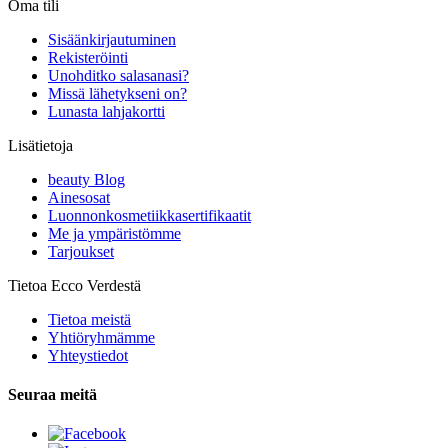
Oma tili
Sisäänkirjautuminen
Rekisteröinti
Unohditko salasanasi?
Missä lähetykseni on?
Lunasta lahjakortti
Lisätietoja
beauty Blog
Ainesosat
Luonnonkosmetiikkasertifikaatit
Me ja ympäristömme
Tarjoukset
Tietoa Ecco Verdestä
Tietoa meistä
Yhtiöryhmämme
Yhteystiedot
Seuraa meitä