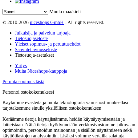
Muuta maa/kieli
© 2010-2026
niceshops GmbH
- All rights reserved.
Julkaisija ja palvelun tarjoaja
Tietosuojaseloste
Yleiset sopimus- ja peruutusehdot
Saavutettavuusseloste
Tietosuoja-asetukset
Yritys
Muita Niceshops-kauppoja
Peruuta sopimus tästä
Personoi ostokokemuksesi
Käytämme evästeitä ja muita teknologioita vain suostumuksellasi
tarjotaksemme sinulle yksilöllisen ostokokemuksen.
Keräämme tietoja käyttäjistämme, heidän käyttäytymisestään ja
laitteistaan. Näitä tietoja hyödynnetään verkkosivustomme jatkuvaan
optimointiin, personoidun mainonnan ja sisällön näyttämiseen sekä
käyttötilastojen analysointiin. Lisäksi voimme vertailla salattuja