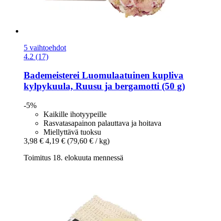
5 vaihtoehdot
4.2 (17)
Bademeisterei
Luomulaatuinen kupliva
kylpykuula, Ruusu ja bergamotti (50 g)
-5%
Kaikille ihotyypeille
Rasvatasapainon palauttava ja hoitava
Miellyttävä tuoksu
3,98 €
4,19 €
(79,60 € / kg)
Toimitus 18. elokuuta mennessä