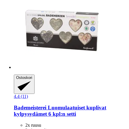
Ostoskori
4.4 (11)
Bademeisterei
Luomulaatuiset kuplivat
kylpysydämet 6 kpl:n setti
2x ruusu