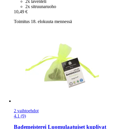
2x laventeli
2x sitruunaruoho
10,49 €
Toimitus 18. elokuuta mennessä
2 vaihtoehdot
4.1 (9)
Bademeisterei
Luomulaatuiset kuplivat