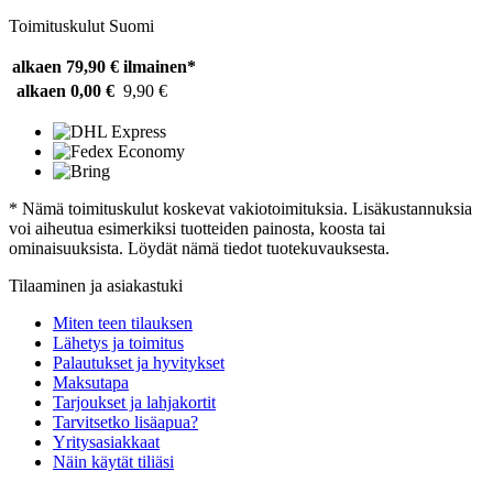
Toimituskulut Suomi
alkaen 79,90 €
ilmainen*
alkaen 0,00 €
9,90 €
* Nämä toimituskulut koskevat vakiotoimituksia. Lisäkustannuksia
voi aiheutua esimerkiksi tuotteiden painosta, koosta tai
ominaisuuksista. Löydät nämä tiedot tuotekuvauksesta.
Tilaaminen ja asiakastuki
Miten teen tilauksen
Lähetys ja toimitus
Palautukset ja hyvitykset
Maksutapa
Tarjoukset ja lahjakortit
Tarvitsetko lisäapua?
Yritysasiakkaat
Näin käytät tiliäsi