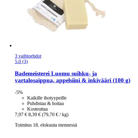
3 vaihtoehdot
5.0 (3)
Bademeisterei
Luomu suihku-​ ja
vartalosaippua, appelsiini & inkivääri (100 g)
-5%
Kaikille ihotyypeille
Puhdistaa & hoitaa
Kosteuttaa
7,97 €
8,39 €
(79,70 € / kg)
Toimitus 18. elokuuta mennessä