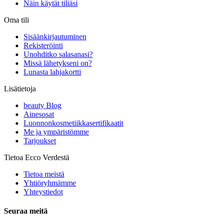
Näin käytät tiliäsi
Oma tili
Sisäänkirjautuminen
Rekisteröinti
Unohditko salasanasi?
Missä lähetykseni on?
Lunasta lahjakortti
Lisätietoja
beauty Blog
Ainesosat
Luonnonkosmetiikkasertifikaatit
Me ja ympäristömme
Tarjoukset
Tietoa Ecco Verdestä
Tietoa meistä
Yhtiöryhmämme
Yhteystiedot
Seuraa meitä