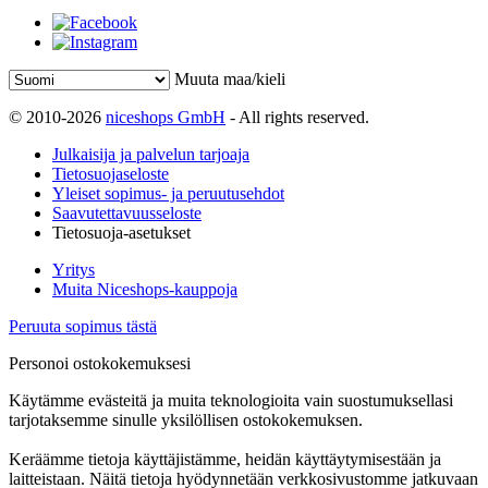
Muuta maa/kieli
© 2010-2026
niceshops GmbH
- All rights reserved.
Julkaisija ja palvelun tarjoaja
Tietosuojaseloste
Yleiset sopimus- ja peruutusehdot
Saavutettavuusseloste
Tietosuoja-asetukset
Yritys
Muita Niceshops-kauppoja
Peruuta sopimus tästä
Personoi ostokokemuksesi
Käytämme evästeitä ja muita teknologioita vain suostumuksellasi
tarjotaksemme sinulle yksilöllisen ostokokemuksen.
Keräämme tietoja käyttäjistämme, heidän käyttäytymisestään ja
laitteistaan. Näitä tietoja hyödynnetään verkkosivustomme jatkuvaan