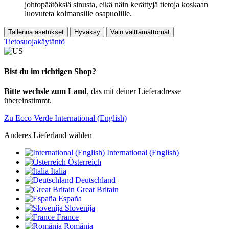
johtopäätöksiä sinusta, eikä näin kerättyjä tietoja koskaan
luovuteta kolmansille osapuolille.
Tallenna asetukset
Hyväksy
Vain välttämättömät
Tietosuojakäytäntö
Bist du im richtigen Shop?
Bitte wechsle zum Land
, das mit deiner Lieferadresse
übereinstimmt.
Zu Ecco Verde International (English)
Anderes Lieferland wählen
International (English)
Österreich
Italia
Deutschland
Great Britain
España
Slovenija
France
România