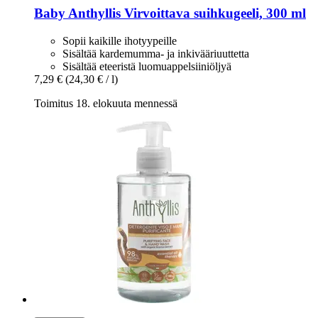
Baby Anthyllis
Virvoittava suihkugeeli, 300 ml
Sopii kaikille ihotyypeille
Sisältää kardemumma- ja inkivääriuuttetta
Sisältää eteeristä luomuappelsiiniöljyä
7,29 €
(24,30 € / l)
Toimitus 18. elokuuta mennessä