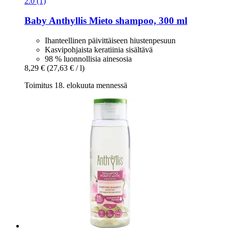
2.0 (1)
Baby Anthyllis
Mieto shampoo, 300 ml
Ihanteellinen päivittäiseen hiustenpesuun
Kasvipohjaista keratiinia sisältävä
98 % luonnollisia ainesosia
8,29 €
(27,63 € / l)
Toimitus 18. elokuuta mennessä