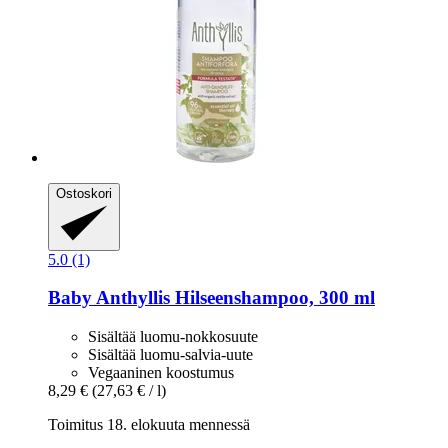
Ostoskori
5.0 (1)
Baby Anthyllis
Hilseenshampoo, 300 ml
Sisältää luomu-nokkosuute
Sisältää luomu-salvia-uute
Vegaaninen koostumus
8,29 €
(27,63 € / l)
Toimitus 18. elokuuta mennessä