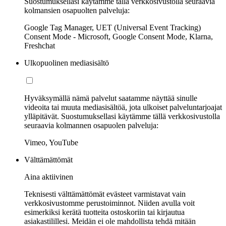
Suostumuksellasi käytämme tällä verkkosivustolla seuraavia
kolmansien osapuolten palveluja:
Google Tag Manager, UET (Universal Event Tracking)
Consent Mode - Microsoft, Google Consent Mode, Klarna,
Freshchat
Ulkopuolinen mediasisältö
Hyväksymällä nämä palvelut saatamme näyttää sinulle
videoita tai muuta mediasisältöä, jota ulkoiset palveluntarjoajat
ylläpitävät. Suostumuksellasi käytämme tällä verkkosivustolla
seuraavia kolmannen osapuolen palveluja:
Vimeo, YouTube
Välttämättömät
Aina aktiivinen
Teknisesti välttämättömät evästeet varmistavat vain
verkkosivustomme perustoiminnot. Niiden avulla voit
esimerkiksi kerätä tuotteita ostoskoriin tai kirjautua
asiakastilillesi. Meidän ei ole mahdollista tehdä mitään