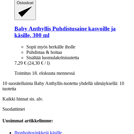
Ostoskori
Baby Anthyllis
Puhdistusaine kasvoille ja
käsille, 300 ml
Sopii myös herkälle iholle
Puhdistaa & hoitaa
Sisältää luomulakritsiuutetta
7,29 €
(24,30 € / l)
Toimitus 18. elokuuta mennessä
10 suositelluinta Baby Anthyllis-tuotetta yhdellä silmäyksellä: 10
tuotetta
Kaikki hinnat sis. alv.
Suodattimet
Uusimmat artikkelimme:
Ihonhoitovinkkejä käsille