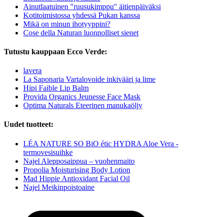
Ainutlaatuinen "ruusukimppu" äitienpäiväksi
Kotitoimistossa yhdessä Pukan kanssa
Mikä on minun ihotyyppini?
Cose della Naturan luonnolliset sienet
Tutustu kauppaan Ecco Verde:
lavera
La Saponaria Vartalovoide inkivääri ja lime
Hipi Faible Lip Balm
Provida Organics Jeunesse Face Mask
Optima Naturals Eteerinen manukaöljy
Uudet tuotteet:
LÉA NATURE SO BiO étic HYDRA Aloe Vera -
termovesisuihke
Najel Alepposaippua – vuohenmaito
Propolia Moisturising Body Lotion
Mad Hippie Antioxidant Facial Oil
Najel Meikinpoistoaine