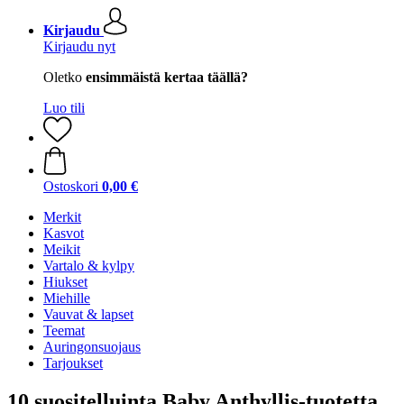
Kirjaudu
Kirjaudu nyt
Oletko
ensimmäistä kertaa täällä?
Luo tili
Ostoskori
0,00 €
Merkit
Kasvot
Meikit
Vartalo & kylpy
Hiukset
Miehille
Vauvat & lapset
Teemat
Auringonsuojaus
Tarjoukset
10 suositelluinta Baby Anthyllis-tuotetta