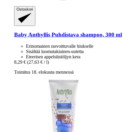
Ostoskori
Baby Anthyllis
Puhdistava shampoo, 300 ml
Erinomainen rasvoittuvalle hiukselle
Sisältää luomutakiainen-uutetta
Eteerisen appelsiiniöljyn kera
8,29 €
(27,63 € / l)
Toimitus 18. elokuuta mennessä