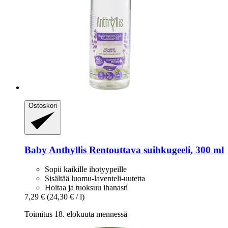
Ostoskori
Baby Anthyllis
Rentouttava suihkugeeli, 300 ml
Sopii kaikille ihotyypeille
Sisältää luomu-laventeli-uutetta
Hoitaa ja tuoksuu ihanasti
7,29 €
(24,30 € / l)
Toimitus 18. elokuuta mennessä