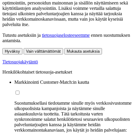
optimointiin, personoidun mainonnan ja sisällön näyttämiseen sekä
käyttötilastojen analysointiin. Lisäksi voimme vertailla salattuja
tietojasi ulkoisten palveluntarjoajien kanssa ja näyttää tarjouksia
heidän verkkomainoskanavissaan, mutta vain jos käytät kyseisiä
palveluita itse.
Tutustu asetuksiin ja
tietosuojaselosteeseemme
ennen suostumuksen
antamista.
Hyväksy
Vain välttämättömät
Mukauta asetuksia
Tietosuojakäytäntö
Henkilökohtaiset tietosuoja-asetukset
Markkinointi Customer-Match:in kautta
Suostumuksellasi tiedotamme sinulle myös verkkosivustomme
ulkopuolisista kampanjoista ja näytämme sinulle
asiaankuuluvia tuotteita. Tätä tarkoitusta varten
synkronoimme salatut henkilötietosi seuraavien ulkopuolisten
palveluntarjoajien kanssa ja käytämme heidän
verkkomainontakanaviaan, jos käytät jo heidän palvelujaan: