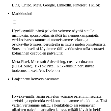
Bing, Criteo, Meta, Google, LinkedIn, Pinterest, TikTok
Markkinointi
Hyväksymällä nämä palvelut voimme näyttää sinulle
mainoksia, sponsoroitua sisältöä tai alennuskampanjoita
verkkosivustostamme tai tuotteistamme selaus- ja
ostokäyttäytymisesi perusteella ja mitata niiden onnistumista.
Suostumuksellasi käytämme tällä verkkosivustolla seuraavia
kolmannen osapuolen palveluita:
Meta-Pixel, Microsoft Advertising, creativecdn.com
(RTBHouse), TikTok Pixel, Klikkauksiin perustuvat
tuotesuositukset, Ads Defender
Laajennettu konversioseuranta
Hyväksymällä tämän palvelun voimme paremmin seurata,
arvioida ja optimoida verkkomainontamme tehokkuutta. Tätä
varten vertaamme salattuja henkilötietojasi seuraavien
ulkoisten palveluntarjoajien kanssa, mikäli käytät jo heidän