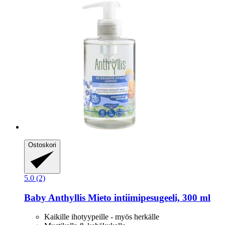
Ostoskori
5.0 (2)
Baby Anthyllis
Mieto intiimipesugeeli, 300 ml
Kaikille ihotyypeille - myös herkälle