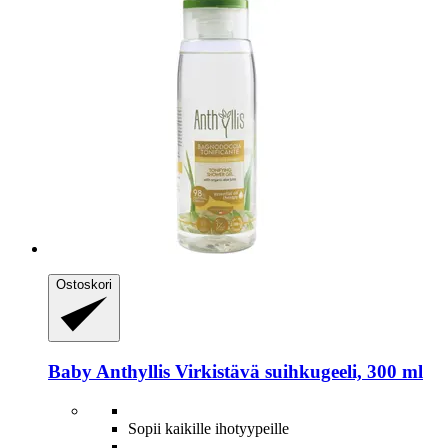
Ostoskori
Baby Anthyllis
Virkistävä suihkugeeli, 300 ml
Sopii kaikille ihotyypeille