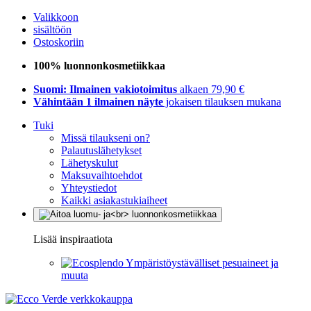
Valikkoon
sisältöön
Ostoskoriin
100% luonnonkosmetiikkaa
Suomi: Ilmainen vakiotoimitus
alkaen 79,90 €
Vähintään 1 ilmainen näyte
jokaisen tilauksen mukana
Tuki
Missä tilaukseni on?
Palautuslähetykset
Lähetyskulut
Maksuvaihtoehdot
Yhteystiedot
Kaikki asiakastukiaiheet
Lisää inspiraatiota
Ympäristöystävälliset pesuaineet ja
muuta