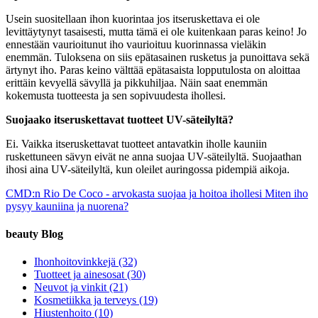
Usein suositellaan ihon kuorintaa jos itseruskettava ei ole
levittäytynyt tasaisesti, mutta tämä ei ole kuitenkaan paras keino! Jo
ennestään vaurioitunut iho vaurioituu kuorinnassa vieläkin
enemmän. Tuloksena on siis epätasainen rusketus ja punoittava sekä
ärtynyt iho. Paras keino välttää epätasaista lopputulosta on aloittaa
erittäin kevyellä sävyllä ja pikkuhiljaa. Näin saat enemmän
kokemusta tuotteesta ja sen sopivuudesta ihollesi.
Suojaako itseruskettavat tuotteet UV-säteilyltä?
Ei. Vaikka itseruskettavat tuotteet antavatkin iholle kauniin
ruskettuneen sävyn eivät ne anna suojaa UV-säteilyltä. Suojaathan
ihosi aina UV-säteilyltä, kun oleilet auringossa pidempiä aikoja.
CMD:n Rio De Coco - arvokasta suojaa ja hoitoa ihollesi
Miten iho
pysyy kauniina ja nuorena?
beauty Blog
Ihonhoitovinkkejä
(32)
Tuotteet ja ainesosat
(30)
Neuvot ja vinkit
(21)
Kosmetiikka ja terveys
(19)
Hiustenhoito
(10)