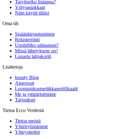
Tarvitsetko lisäapua?
Yritysasiakkaat
Näin käytät tiliäsi
Oma tili
Sisäänkirjautuminen
Rekisteröinti
Unohditko salasanasi?
Missä lähetykseni on?
Lunasta lahjakortti
Lisätietoja
beauty Blog
Ainesosat
Luonnonkosmetiikkasertifikaatit
Me ja ympäristömme
Tarjoukset
Tietoa Ecco Verdestä
Tietoa meistä
Yhtiöryhmämme
Yhteystiedot