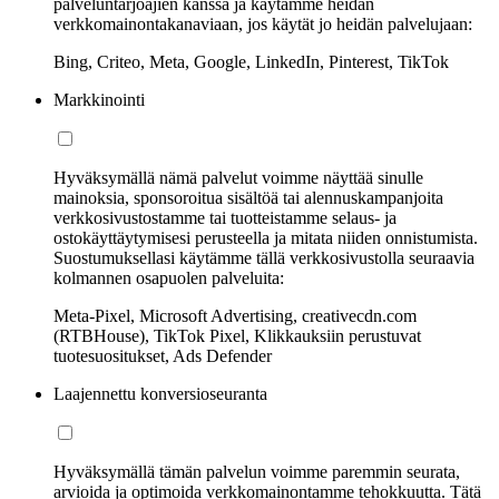
palveluntarjoajien kanssa ja käytämme heidän
verkkomainontakanaviaan, jos käytät jo heidän palvelujaan:
Bing, Criteo, Meta, Google, LinkedIn, Pinterest, TikTok
Markkinointi
Hyväksymällä nämä palvelut voimme näyttää sinulle
mainoksia, sponsoroitua sisältöä tai alennuskampanjoita
verkkosivustostamme tai tuotteistamme selaus- ja
ostokäyttäytymisesi perusteella ja mitata niiden onnistumista.
Suostumuksellasi käytämme tällä verkkosivustolla seuraavia
kolmannen osapuolen palveluita:
Meta-Pixel, Microsoft Advertising, creativecdn.com
(RTBHouse), TikTok Pixel, Klikkauksiin perustuvat
tuotesuositukset, Ads Defender
Laajennettu konversioseuranta
Hyväksymällä tämän palvelun voimme paremmin seurata,
arvioida ja optimoida verkkomainontamme tehokkuutta. Tätä