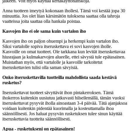
jälkeen. Voit myös käyttää kertakäyttöhanskoja.
Anna tuotteen imeytyä kokonaan ihollesi. Tämä voi kestää jopa 30
minuuttia. Jos olet liian kärsimätön tuloksena saattaa olla tahroja
vaatteissa joita saattaa olla hankala poistaa.
Kasvojen iho ei ole sama kuin vartalon iho
Kasvojen iho on paljon ohuempi ja herkempi kuin vartalon iho.
Siksi vartalolle sopiva itseruskettava ei sovi kasvojen iholle.
Kasvoille on omat tuotteet. Ole tarkkana kun levität itseruskettavaa
hiusrajaan ja kulmakarvojen alueelle, ettei sävystä tule epätasainen.
Muistathan myös, että vartalolle ja kasvoille tarkoitetut
itseruskettavien tulisi olla saman sävyisiä.
Onko itseruskettavilla tuotteilla mahdollista saada kestävä
rusketus?
Itseruskettavat tuotteet sävyttävät ihon pintakerroksen. Tämä
ihokerros kuitenkin uusiutuu jatkuvasti hilseilemällä, tämän vuoksi
itseruskettavat pysyvät iholla ainoastaan 3-4 päivää. Tätä ajanjaksoa
voidaan kuitenkin pidentää kuorimalla ja kosteuttamalla ihoa
säännöllisesti. Jos haluat pysyvän rusketuksen tulee sinun käyttää
itseruskettavia tuotteita säännöllisesti.
Apua - rusketukseni on epätasainen!