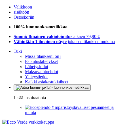
Valikkoon
sisältöön
Ostoskoriin
100% luonnonkosmetiikkaa
Suomi: Ilmainen vakiotoimitus
alkaen 79,90 €
Vähintään 1 ilmainen näyte
jokaisen tilauksen mukana
Tuki
Missä tilaukseni on?
Palautuslähetykset
Lähetyskulut
Maksuvaihtoehdot
Yhteystiedot
Kaikki asiakastukiaiheet
Lisää inspiraatiota
Ympäristöystävälliset pesuaineet ja
muuta