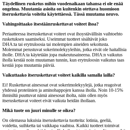
Täydellinen rusketus mihin vuodenaikaan tahansa ei ole enää
ongelma. Muutamia asioita on kuitenkin otettava huomioon
itseruskettavia voiteita käytettäessä. Tässä muutama neuvo.
Vahingoittaako itsestäänruskettavat voiteet ihoa?
Periaatteessa itseruskettavat voiteet ovat ihoystävällisin vaihtoehto
rusketuksen saamiseksi. Useimmat tuotteet sisältävät joko
DHA:ta tai erytruloosia tai molempien aineiden sekoitusta.
Molemmat perustuvat sokerimolekyyleihin, jotka eivät ole haitallisia
iholle. DHA:ta käytetään jopa makeutusaineena. DHA:n vaikutus
iholla kestää noin muutaman tunnin, kun erytruloosin vaikutus taas
kestää jopa muutamia päiviä.
Vaikuttaako itseruskettavat voiteet kaikilla samalla lailla?
Ei! Ruskettavat ainesosat ovat sokerimolekyylejä, jotka reagoivat
yhdessä proteiinien ja aminohappojen kanssa iholla. Noin 10-15%
ihmisiltä puuttuvat nämä ainesosat iholta, näin ollen myös
itseruskettavat voiteet eivät vaikuta heidän ihollaan.
Mikä tuote on juuri minulle se oikea?
On olemassa lukuisia itseruskettavia tuotteita: lotinia, geeliä,
voidetta, suihketta tai vaikkapa vaahtoa. Kaikki tuotteet toimivat