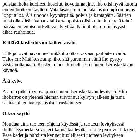
poistaa iholta kuolleet ihosolut, kovettumat jne. Iho olisi hyvä kuoria
ennen tuotteen käyttöä. Mitä tasaisempi iho sitä tasaisempi on myös
lopputulos. Älä unohda kyynärpäitä, polvia ja kantapäitä. Säärien
tulisi olla sileät. Vahaus tai karvanpoisto olisi kuitenkin hyvä tehdä
päivää ennen itseruskettavan käyttöä. Näin iholla on riittävyästi
aikaa rauhoittua.
Riittävä kosteutus on kaiken avain
Tutkijat ovat havainneet mikä iho ottaa vastaan parhaiten väriä.
Tulos on: Mitä kosteampi iho, sitä paremmin väriä iho pystyy
vastaanottamaan. Kosteuta ihosi huolellisesti ennen itseruskettavan
käyttöä.
Älä kylve
Älä ota pitkää kylpyä juuri ennen itseruskettavan levitystä. Ylin
ihokerros on yleensä hieman turvonnut kylvyn jälkeen ja tämä
saattaa aiheuttaa epätasaisen rusketuksen.
Oikea käyttö
Noudata aina tuotteen ohjeita käytössä ja tuotteen levityksessä
iholle. Esimerkiksi voiteet kannattaa levittää iholle pyörivin liikkein.
Pese kädet ja puhdista kynnet huolellisesti tuotteen levityksen