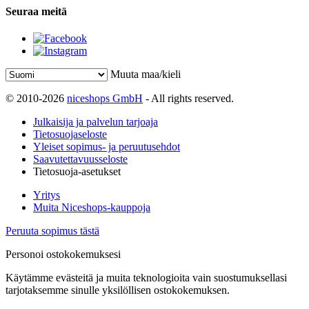
Seuraa meitä
Muuta maa/kieli
© 2010-2026
niceshops GmbH
- All rights reserved.
Julkaisija ja palvelun tarjoaja
Tietosuojaseloste
Yleiset sopimus- ja peruutusehdot
Saavutettavuusseloste
Tietosuoja-asetukset
Yritys
Muita Niceshops-kauppoja
Peruuta sopimus tästä
Personoi ostokokemuksesi
Käytämme evästeitä ja muita teknologioita vain suostumuksellasi
tarjotaksemme sinulle yksilöllisen ostokokemuksen.