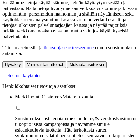
Keräämme tietoja käyttäjistämme, heidän käyttäytymisestään ja
laitteistaan. Näitä tietoja hyödynnetään verkkosivustomme jatkuvaan
optimointiin, personoidun mainonnan ja sisällön näyttämiseen sekä
käyttötilastojen analysointiin. Lisäksi voimme vertailla salattuja
tietojasi ulkoisten palveluntarjoajien kanssa ja näyttää tarjouksia
heidän verkkomainoskanavissaan, mutta vain jos käytät kyseisiä
palveluita itse.
Tutustu asetuksiin ja
tietosuojaselosteeseemme
ennen suostumuksen
antamista.
Hyväksy
Vain välttämättömät
Mukauta asetuksia
Tietosuojakäytäntö
Henkilökohtaiset tietosuoja-asetukset
Markkinointi Customer-Match:in kautta
Suostumuksellasi tiedotamme sinulle myös verkkosivustomme
ulkopuolisista kampanjoista ja näytämme sinulle
asiaankuuluvia tuotteita. Tätä tarkoitusta varten
synkronoimme salatut henkilötietosi seuraavien ulkopuolisten