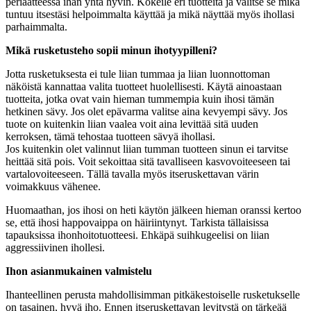
periaatteessa ihan yhtä hyvin. Kokeile eri tuotteita ja valitse se mikä
tuntuu itsestäsi helpoimmalta käyttää ja mikä näyttää myös ihollasi
parhaimmalta.
Mikä rusketusteho sopii minun ihotyypilleni?
Jotta rusketuksesta ei tule liian tummaa ja liian luonnottoman
näköistä kannattaa valita tuotteet huolellisesti. Käytä ainoastaan
tuotteita, jotka ovat vain hieman tummempia kuin ihosi tämän
hetkinen sävy. Jos olet epävarma valitse aina kevyempi sävy. Jos
tuote on kuitenkin liian vaalea voit aina levittää sitä uuden
kerroksen, tämä tehostaa tuotteen sävyä ihollasi.
Jos kuitenkin olet valinnut liian tumman tuotteen sinun ei tarvitse
heittää sitä pois. Voit sekoittaa sitä tavalliseen kasvovoiteeseen tai
vartalovoiteeseen. Tällä tavalla myös itseruskettavan värin
voimakkuus vähenee.
Huomaathan, jos ihosi on heti käytön jälkeen hieman oranssi kertoo
se, että ihosi happovaippa on häiriintynyt. Tarkista tällaisissa
tapauksissa ihonhoitotuotteesi. Ehkäpä suihkugeelisi on liian
aggressiivinen ihollesi.
Ihon asianmukainen valmistelu
Ihanteellinen perusta mahdollisimman pitkäkestoiselle rusketukselle
on tasainen, hyvä iho. Ennen itseruskettavan levitystä on tärkeää