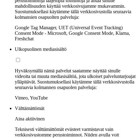
perustoimintoja laajempia toimintoja ja antaa sinulle
mahdollisuuden käyttää verkkosivujamme mukavammin.
Suostumuksellasi käytämme tällä verkkosivustolla seuraavia
kolmansien osapuolten palveluja:
Google Tag Manager, UET (Universal Event Tracking)
Consent Mode - Microsoft, Google Consent Mode, Klarna,
Freshchat
Ulkopuolinen mediasisältö
Hyväksymällä nämä palvelut saatamme näyttää sinulle
videoita tai muuta mediasisältöä, jota ulkoiset palveluntarjoajat
ylläpitävät. Suostumuksellasi käytämme tällä verkkosivustolla
seuraavia kolmannen osapuolen palveluja:
Vimeo, YouTube
Välttämättömät
Aina aktiivinen
Teknisesti välttämättömät evästeet varmistavat vain
verkkosivustomme perustoiminnot. Niiden avulla voit