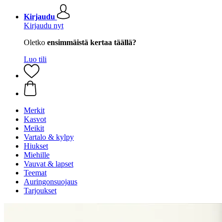
Kirjaudu
Kirjaudu nyt
Oletko
ensimmäistä kertaa täällä?
Luo tili
Merkit
Kasvot
Meikit
Vartalo & kylpy
Hiukset
Miehille
Vauvat & lapset
Teemat
Auringonsuojaus
Tarjoukset