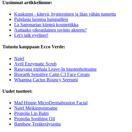
Uusimmat artikkelimme:
Kuukuppi - kätevä, hygieeninen ja liian vähän tunnettu
Puhdasta luontoa hampaillesi
La Saponarian kiinteä kosmetiikka
Auttaako oikeanlainen ravinto akneen?
Let's talk eyeliner!
Tutustu kauppaan Ecco Verde:
Najel
Avril Enzymatic Scrub
Rasayana triphala Leave-In hiustenhoitoaine
Bioearth Sensitive Calm C3 Face Cream
Whamisa Cactus Bouncy Seerumi
Uudet tuotteet:
Mad Hippie MicroDermabrasion Facial
Najel Meikinpoistoaine
Propolia Lip Balm
Propolia Soothing Oil
Bambaw Teräkeräysastia