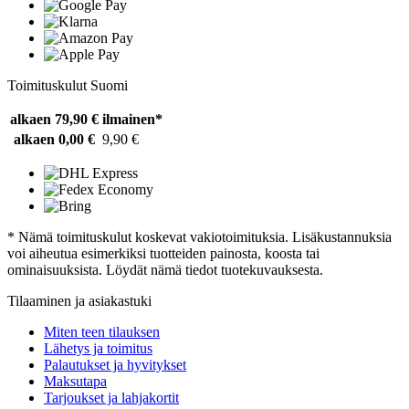
Toimituskulut Suomi
alkaen 79,90 €
ilmainen*
alkaen 0,00 €
9,90 €
* Nämä toimituskulut koskevat vakiotoimituksia. Lisäkustannuksia
voi aiheutua esimerkiksi tuotteiden painosta, koosta tai
ominaisuuksista. Löydät nämä tiedot tuotekuvauksesta.
Tilaaminen ja asiakastuki
Miten teen tilauksen
Lähetys ja toimitus
Palautukset ja hyvitykset
Maksutapa
Tarjoukset ja lahjakortit