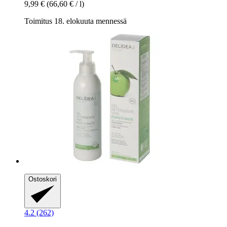
9,99 €
(66,60 € / l)
Toimitus 18. elokuuta mennessä
Ostoskori
4.2 (262)