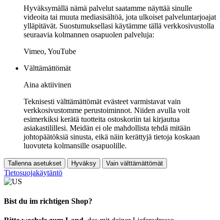
Hyväksymällä nämä palvelut saatamme näyttää sinulle
videoita tai muuta mediasisältöä, jota ulkoiset palveluntarjoajat
ylläpitävät. Suostumuksellasi käytämme tällä verkkosivustolla
seuraavia kolmannen osapuolen palveluja:
Vimeo, YouTube
Välttämättömät
Aina aktiivinen
Teknisesti välttämättömät evästeet varmistavat vain
verkkosivustomme perustoiminnot. Niiden avulla voit
esimerkiksi kerätä tuotteita ostoskoriin tai kirjautua
asiakastilillesi. Meidän ei ole mahdollista tehdä mitään
johtopäätöksiä sinusta, eikä näin kerättyjä tietoja koskaan
luovuteta kolmansille osapuolille.
Tallenna asetukset
Hyväksy
Vain välttämättömät
Tietosuojakäytäntö
Bist du im richtigen Shop?