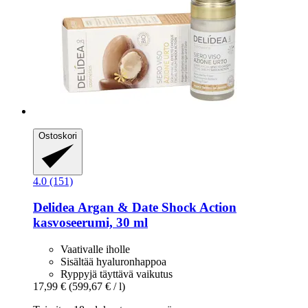
Ostoskori
4.0 (151)
Delidea
Argan & Date Shock Action
kasvoseerumi, 30 ml
Vaativalle iholle
Sisältää hyaluronhappoa
Ryppyjä täyttävä vaikutus
17,99 €
(599,67 € / l)