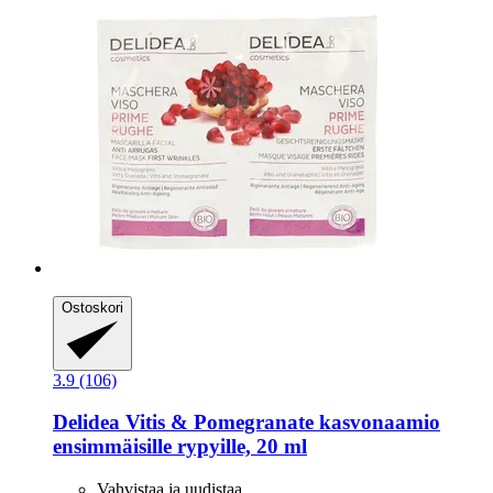
Ostoskori
3.9 (106)
Delidea
Vitis & Pomegranate kasvonaamio
ensimmäisille rypyille, 20 ml
Vahvistaa ja uudistaa