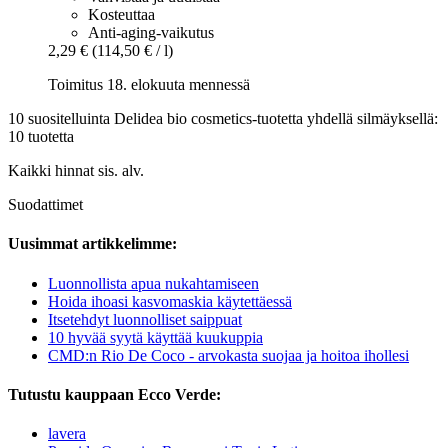
Kosteuttaa
Anti-aging-vaikutus
2,29 €
(114,50 € / l)
Toimitus 18. elokuuta mennessä
10 suositelluinta Delidea bio cosmetics-tuotetta yhdellä silmäyksellä:
10 tuotetta
Kaikki hinnat sis. alv.
Suodattimet
Uusimmat artikkelimme:
Luonnollista apua nukahtamiseen
Hoida ihoasi kasvomaskia käytettäessä
Itsetehdyt luonnolliset saippuat
10 hyvää syytä käyttää kuukuppia
CMD:n Rio De Coco - arvokasta suojaa ja hoitoa ihollesi
Tutustu kauppaan Ecco Verde:
lavera