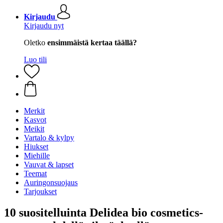
Kirjaudu
Kirjaudu nyt
Oletko
ensimmäistä kertaa täällä?
Luo tili
Merkit
Kasvot
Meikit
Vartalo & kylpy
Hiukset
Miehille
Vauvat & lapset
Teemat
Auringonsuojaus
Tarjoukset
10 suositelluinta Delidea bio cosmetics-