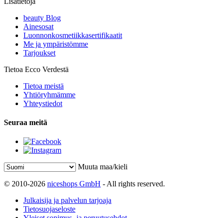
Lisätietoja
beauty Blog
Ainesosat
Luonnonkosmetiikkasertifikaatit
Me ja ympäristömme
Tarjoukset
Tietoa Ecco Verdestä
Tietoa meistä
Yhtiöryhmämme
Yhteystiedot
Seuraa meitä
Muuta maa/kieli
© 2010-2026
niceshops GmbH
- All rights reserved.
Julkaisija ja palvelun tarjoaja
Tietosuojaseloste
Yleiset sopimus- ja peruutusehdot