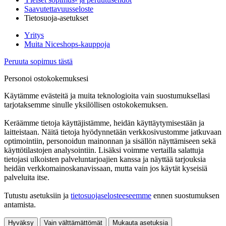
Saavutettavuusseloste
Tietosuoja-asetukset
Yritys
Muita Niceshops-kauppoja
Peruuta sopimus tästä
Personoi ostokokemuksesi
Käytämme evästeitä ja muita teknologioita vain suostumuksellasi
tarjotaksemme sinulle yksilöllisen ostokokemuksen.
Keräämme tietoja käyttäjistämme, heidän käyttäytymisestään ja
laitteistaan. Näitä tietoja hyödynnetään verkkosivustomme jatkuvaan
optimointiin, personoidun mainonnan ja sisällön näyttämiseen sekä
käyttötilastojen analysointiin. Lisäksi voimme vertailla salattuja
tietojasi ulkoisten palveluntarjoajien kanssa ja näyttää tarjouksia
heidän verkkomainoskanavissaan, mutta vain jos käytät kyseisiä
palveluita itse.
Tutustu asetuksiin ja
tietosuojaselosteeseemme
ennen suostumuksen
antamista.
Hyväksy
Vain välttämättömät
Mukauta asetuksia