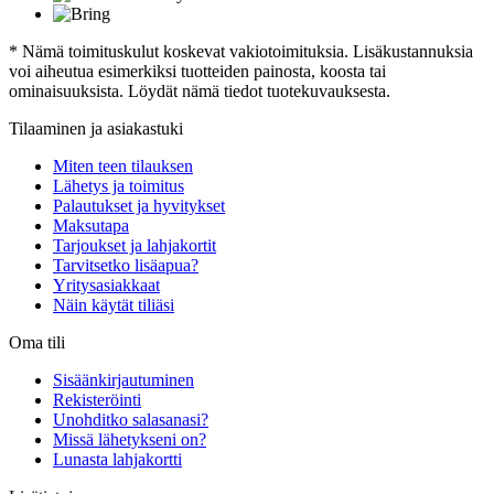
* Nämä toimituskulut koskevat vakiotoimituksia. Lisäkustannuksia
voi aiheutua esimerkiksi tuotteiden painosta, koosta tai
ominaisuuksista. Löydät nämä tiedot tuotekuvauksesta.
Tilaaminen ja asiakastuki
Miten teen tilauksen
Lähetys ja toimitus
Palautukset ja hyvitykset
Maksutapa
Tarjoukset ja lahjakortit
Tarvitsetko lisäapua?
Yritysasiakkaat
Näin käytät tiliäsi
Oma tili
Sisäänkirjautuminen
Rekisteröinti
Unohditko salasanasi?
Missä lähetykseni on?
Lunasta lahjakortti