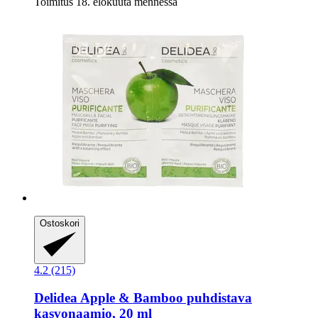
Toimitus 18. elokuuta mennessä
Ostoskori
4.2 (215)
Delidea
Apple & Bamboo puhdistava
kasvonaamio, 20 ml