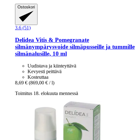
Ostoskori
3.6 (51)
Delidea
Vitis & Pomegranate
silmänympärysvoide silmäpusseille ja tummille
silmänalusille, 10 ml
Uudistava ja kiinteyttävä
Kevyesti peittävä
Kosteuttaa
8,69 €
(869,00 € / l)
Toimitus 18. elokuuta mennessä