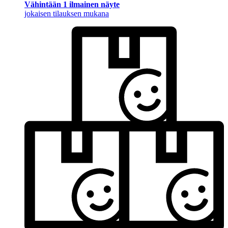
Vähintään 1 ilmainen näyte
jokaisen tilauksen mukana