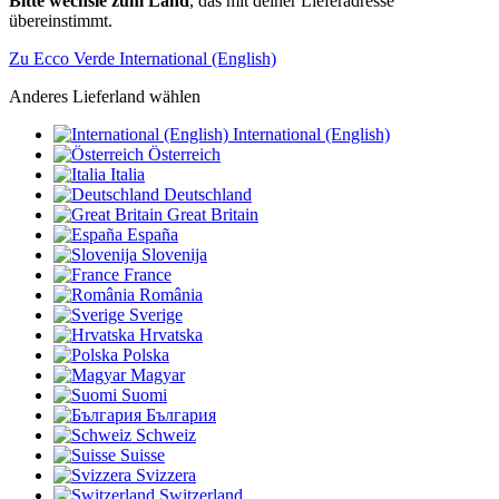
Bitte wechsle zum Land
, das mit deiner Lieferadresse
übereinstimmt.
Zu Ecco Verde International (English)
Anderes Lieferland wählen
International (English)
Österreich
Italia
Deutschland
Great Britain
España
Slovenija
France
România
Sverige
Hrvatska
Polska
Magyar
Suomi
България
Schweiz
Suisse
Svizzera
Switzerland