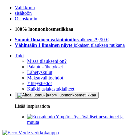
Valikkoon
sisältöön
Ostoskoriin
100% luonnonkosmetiikkaa
Suomi: Ilmainen vakiotoimitus
alkaen 79,90 €
Vähintään 1 ilmainen näyte
jokaisen tilauksen mukana
Tuki
Missä tilaukseni on?
Palautuslähetykset
Lähetyskulut
Maksuvaihtoehdot
Yhteystiedot
Kaikki asiakastukiaiheet
Lisää inspiraatiota
Ympäristöystävälliset pesuaineet ja
muuta