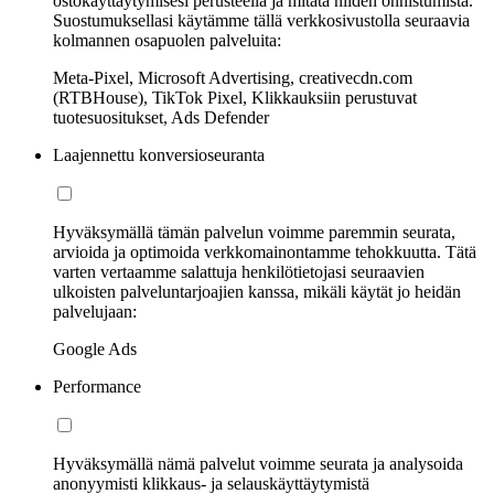
ostokäyttäytymisesi perusteella ja mitata niiden onnistumista.
Suostumuksellasi käytämme tällä verkkosivustolla seuraavia
kolmannen osapuolen palveluita:
Meta-Pixel, Microsoft Advertising, creativecdn.com
(RTBHouse), TikTok Pixel, Klikkauksiin perustuvat
tuotesuositukset, Ads Defender
Laajennettu konversioseuranta
Hyväksymällä tämän palvelun voimme paremmin seurata,
arvioida ja optimoida verkkomainontamme tehokkuutta. Tätä
varten vertaamme salattuja henkilötietojasi seuraavien
ulkoisten palveluntarjoajien kanssa, mikäli käytät jo heidän
palvelujaan:
Google Ads
Performance
Hyväksymällä nämä palvelut voimme seurata ja analysoida
anonyymisti klikkaus- ja selauskäyttäytymistä