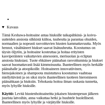
Kuvaus
Tämä Keshawa-hoitoaine antaa hiuksille taikapähkinä- ja koivu-
uutteiden ansiosta silkkistä kiiltoa, tuuheutta ja parantaa ohuiden,
normaalien ja nopeasti rasvoittuvien hiusten kammattavuutta. Myös
hennot, väsähtäneet hiukset saavat lisätuuheutta. Koostumus on
täysin öljytön, ja hoitoaine kosteuttaa ja hoitaa erityisten
kasviperäisten vaikuttavien ainesosien, merisuolan ja ecliptan
ansiosta hiuksiasi. Tuote ehkäisee päänahan rasvoittumista ja hiukset
saavat huomattavasti lisää kimmoisuutta. Ihanteellinen myös herkälle
päänahalle ja atoopikoille. Hoitoaineen innovatiivinen,
hienojakoinen ja shampoota muistuttava koostumus vaahtoaa
miellyttävästi ja on siksi myös ihanteellinen tuotteen hieromiseen
päänahkaan ja hiuksiin. Tehokasta hoitoa ilman raskasta tunnetta,
myös lyhyille hiuksille.
Käyttö:
Levitä hiustenhoitoaineitta jokaisen hiustenpesun jälkeen
juurista latvoihin, anna vaikuttaa hetki ja huuhtele huolellisesti.
Ihanteellinen myös lyhyille ja värjätyille hiuksille.