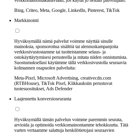
verkkomainontakanaviaan, jos käytät jo heidän palvelujaan:
Bing, Criteo, Meta, Google, LinkedIn, Pinterest, TikTok
Markkinointi
Hyväksymällä nämä palvelut voimme näyttää sinulle
mainoksia, sponsoroitua sisältöä tai alennuskampanjoita
verkkosivustostamme tai tuotteistamme selaus- ja
ostokäyttäytymisesi perusteella ja mitata niiden onnistumista.
Suostumuksellasi käytämme tällä verkkosivustolla seuraavia
kolmannen osapuolen palveluita:
Meta-Pixel, Microsoft Advertising, creativecdn.com
(RTBHouse), TikTok Pixel, Klikkauksiin perustuvat
tuotesuositukset, Ads Defender
Laajennettu konversioseuranta
Hyväksymällä tämän palvelun voimme paremmin seurata,
arvioida ja optimoida verkkomainontamme tehokkuutta. Tätä
varten vertaamme salattuja henkilötietojasi seuraavien