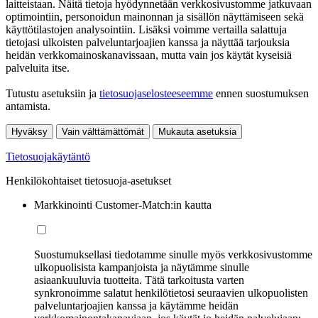
laitteistaan. Näitä tietoja hyödynnetään verkkosivustomme jatkuvaan
optimointiin, personoidun mainonnan ja sisällön näyttämiseen sekä
käyttötilastojen analysointiin. Lisäksi voimme vertailla salattuja
tietojasi ulkoisten palveluntarjoajien kanssa ja näyttää tarjouksia
heidän verkkomainoskanavissaan, mutta vain jos käytät kyseisiä
palveluita itse.
Tutustu asetuksiin ja
tietosuojaselosteeseemme
ennen suostumuksen
antamista.
Hyväksy
Vain välttämättömät
Mukauta asetuksia
Tietosuojakäytäntö
Henkilökohtaiset tietosuoja-asetukset
Markkinointi Customer-Match:in kautta
Suostumuksellasi tiedotamme sinulle myös verkkosivustomme
ulkopuolisista kampanjoista ja näytämme sinulle
asiaankuuluvia tuotteita. Tätä tarkoitusta varten
synkronoimme salatut henkilötietosi seuraavien ulkopuolisten
palveluntarjoajien kanssa ja käytämme heidän