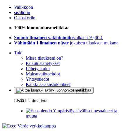
Valikkoon
sisältöön
Ostoskoriin
100% luonnonkosmetiikkaa
Suomi: Ilmainen vakiotoimitus
alkaen 79,90 €
Vähintään 1 ilmainen näyte
jokaisen tilauksen mukana
Tuki
Missä tilaukseni on?
Palautuslähetykset
Lähetyskulut
Maksuvaihtoehdot
Yhteystiedot
Kaikki asiakastukiaiheet
Lisää inspiraatiota
Ympäristöystävälliset pesuaineet ja
muuta