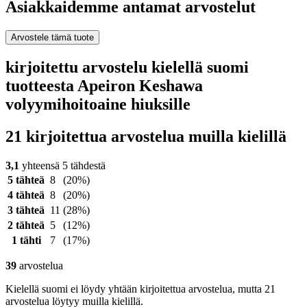
Asiakkaidemme antamat arvostelut
Arvostele tämä tuote
kirjoitettu arvostelu kielellä suomi
tuotteesta Apeiron Keshawa
volyymihoitoaine hiuksille
21 kirjoitettua arvostelua muilla kielillä
3,1
yhteensä 5 tähdestä
5 tähteä
8
(20%)
4 tähteä
8
(20%)
3 tähteä
11
(28%)
2 tähteä
5
(12%)
1 tähti
7
(17%)
39
arvostelua
Kielellä suomi ei löydy yhtään kirjoitettua arvostelua, mutta 21
arvostelua löytyy muilla kielillä.