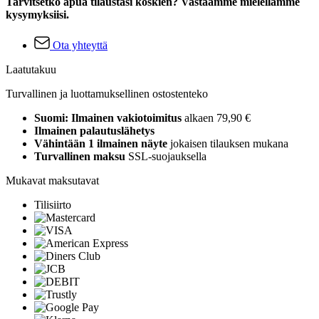
Tarvitsetko apua tilaustasi koskien? Vastaamme mielellämme
kysymyksiisi.
Ota yhteyttä
Laatutakuu
Turvallinen ja luottamuksellinen ostostenteko
Suomi: Ilmainen vakiotoimitus
alkaen 79,90 €
Ilmainen palautuslähetys
Vähintään 1 ilmainen näyte
jokaisen tilauksen mukana
Turvallinen maksu
SSL-suojauksella
Mukavat maksutavat
Tilisiirto