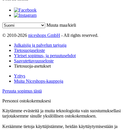
Muuta maa/kieli
© 2010-2026
niceshops GmbH
- All rights reserved.
Julkaisija ja palvelun tarjoaja
Tietosuojaseloste
Yleiset sopimus- ja peruutusehdot
Saavutettavuusseloste
Tietosuoja-asetukset
Yritys
Muita Niceshops-kauppoja
Peruuta sopimus tästä
Personoi ostokokemuksesi
Käytämme evästeitä ja muita teknologioita vain suostumuksellasi
tarjotaksemme sinulle yksilöllisen ostokokemuksen.
Keräämme tietoja käyttäjistämme, heidän käyttäytymisestään ja