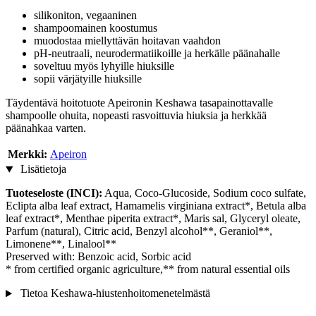
silikoniton, vegaaninen
shampoomainen koostumus
muodostaa miellyttävän hoitavan vaahdon
pH-neutraali, neurodermatiikoille ja herkälle päänahalle
soveltuu myös lyhyille hiuksille
sopii värjätyille hiuksille
Täydentävä hoitotuote Apeironin Keshawa tasapainottavalle
shampoolle ohuita, nopeasti rasvoittuvia hiuksia ja herkkää
päänahkaa varten.
Merkki:
Apeiron
Lisätietoja
Tuoteseloste (INCI):
Aqua, Coco-Glucoside, Sodium coco sulfate,
Eclipta alba leaf extract, Hamamelis virginiana extract*, Betula alba
leaf extract*, Menthae piperita extract*, Maris sal, Glyceryl oleate,
Parfum (natural), Citric acid, Benzyl alcohol**, Geraniol**,
Limonene**, Linalool**
Preserved with: Benzoic acid, Sorbic acid
* from certified organic agriculture,** from natural essential oils
Tietoa Keshawa-hiustenhoitomenetelmästä