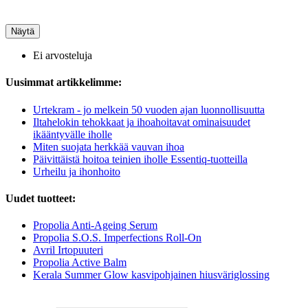
Näytä
Ei arvosteluja
Uusimmat artikkelimme:
Urtekram - jo melkein 50 vuoden ajan luonnollisuutta
Iltahelokin tehokkaat ja ihoahoitavat ominaisuudet
ikääntyvälle iholle
Miten suojata herkkää vauvan ihoa
Päivittäistä hoitoa teinien iholle Essentiq-tuotteilla
Urheilu ja ihonhoito
Uudet tuotteet:
Propolia Anti-Ageing Serum
Propolia S.O.S. Imperfections Roll-On
Avril Irtopuuteri
Propolia Active Balm
Kerala Summer Glow kasvipohjainen hiusväriglossing