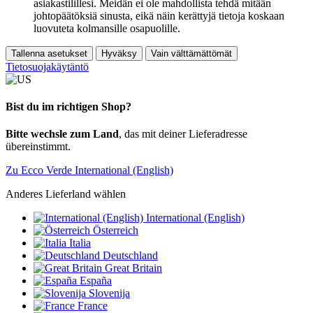
asiakastilillesi. Meidän ei ole mahdollista tehdä mitään
johtopäätöksiä sinusta, eikä näin kerättyjä tietoja koskaan
luovuteta kolmansille osapuolille.
Tallenna asetukset
Hyväksy
Vain välttämättömät
Tietosuojakäytäntö
Bist du im richtigen Shop?
Bitte wechsle zum Land
, das mit deiner Lieferadresse
übereinstimmt.
Zu Ecco Verde International (English)
Anderes Lieferland wählen
International (English)
Österreich
Italia
Deutschland
Great Britain
España
Slovenija
France