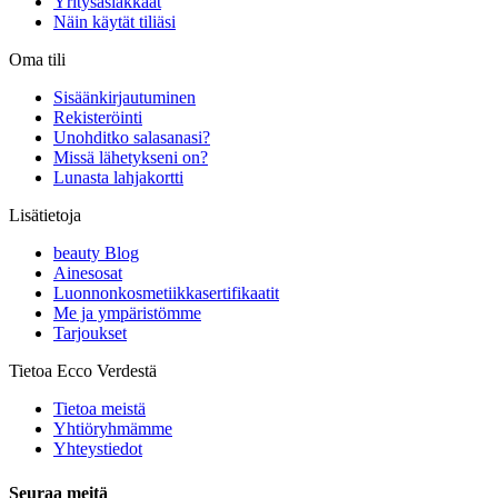
Yritysasiakkaat
Näin käytät tiliäsi
Oma tili
Sisäänkirjautuminen
Rekisteröinti
Unohditko salasanasi?
Missä lähetykseni on?
Lunasta lahjakortti
Lisätietoja
beauty Blog
Ainesosat
Luonnonkosmetiikkasertifikaatit
Me ja ympäristömme
Tarjoukset
Tietoa Ecco Verdestä
Tietoa meistä
Yhtiöryhmämme
Yhteystiedot
Seuraa meitä