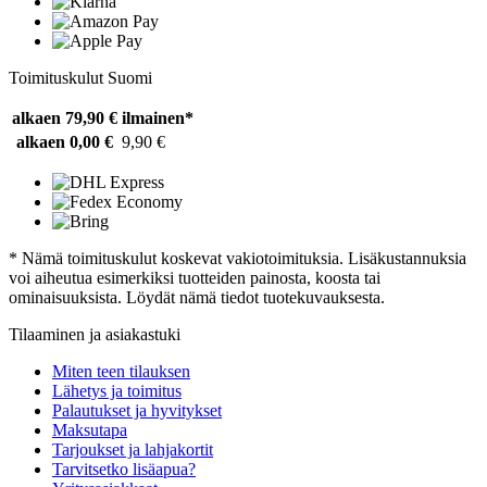
Toimituskulut Suomi
alkaen 79,90 €
ilmainen*
alkaen 0,00 €
9,90 €
* Nämä toimituskulut koskevat vakiotoimituksia. Lisäkustannuksia
voi aiheutua esimerkiksi tuotteiden painosta, koosta tai
ominaisuuksista. Löydät nämä tiedot tuotekuvauksesta.
Tilaaminen ja asiakastuki
Miten teen tilauksen
Lähetys ja toimitus
Palautukset ja hyvitykset
Maksutapa
Tarjoukset ja lahjakortit
Tarvitsetko lisäapua?