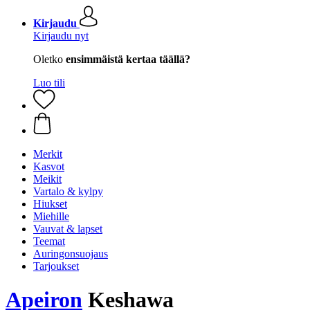
Kirjaudu
Kirjaudu nyt
Oletko
ensimmäistä kertaa täällä?
Luo tili
Merkit
Kasvot
Meikit
Vartalo & kylpy
Hiukset
Miehille
Vauvat & lapset
Teemat
Auringonsuojaus
Tarjoukset
Apeiron
Keshawa